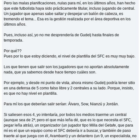
Pero las malas planificaciones, nulas para mí, en los últimos años, han hecho
que este futbolista haya sido prácticamente titular, incluso jugando de central.
Un jugador que apenas sabe saltar y despejar un balón de cabeza, es
tremendo el tema... Esa es la gestión realizada por el área deportiva en los
últimos años.
Pues, incluso así, yo no me desprendería de Gudelj hasta finales de
temporada.
Por qué??
Pues por lo que estoy diciendo, el nivel de plantilla del SFC es muy muy bajo.
Los que tienen que salir son los jugadores que no aportan absolutamente
nada, que ya sabemos desde hace tiempo cuáles son.
Por ejemplo, y desde mi punto de vista, ahora mismo Gudelj podría tener sitio
en una defensa de 5 como falso libre y 2 centrales a su lado. Porque, insisto,
es que no hay nivel en plantilla.
Para mí los que deberían salir serían: Álvaro, Sow, Nianzú y Jordán.
Si saliesen esos 4, yo intentaría, por todos los medios traerme un central
(aunque sea de 2ª, pero el que más leña dé, que es lo que necesita el SFC,
pegar leña atrás), un organizador (un jugador tipo Milla del Getafe, que para
mí es el que un equipo como el SFC debería ir a buscar, y también de paso
traerte al que juega con él, Arambarri) y un delantero (un 9, un especialista, no