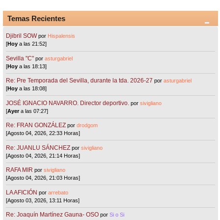
Temas Recientes
Djibril SOW
por
Hispalensis
[
Hoy
a las 21:52]
Sevilla "C"
por
asturgabriel
[
Hoy
a las 18:13]
Re: Pre Temporada del Sevilla, durante la tda. 2026-27
por
asturgabriel
[
Hoy
a las 18:08]
JOSÉ IGNACIO NAVARRO. Director deportivo.
por
sivigliano
[
Ayer
a las 07:27]
Re: FRAN GONZÁLEZ
por
drodgom
[Agosto 04, 2026, 22:33 Horas]
Re: JUANLU SÁNCHEZ
por
sivigliano
[Agosto 04, 2026, 21:14 Horas]
RAFA MIR
por
sivigliano
[Agosto 04, 2026, 21:03 Horas]
LA AFICIÓN
por
arrebato
[Agosto 03, 2026, 13:11 Horas]
Re: Joaquín Martínez Gauna- OSO
por
Si o Si