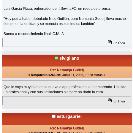
Luis García Plaza, entrenador del #SevillaFC, en rueda de prensa:
"Hoy podía haber debutado Nico Guillén, pero Nemanja Gudelj lleva mucho
tiempo en la entidad y se merecía esos minutos también".
Suena a reconocimiento final. OJALÁ.
En línea
sivigliano
Re: Nemanja Gudelj
«
Respuesta #266 en:
Junio 11, 2026, 19:28 Horas »
Que le vaya muy bien en la nueva etapa profesional que emprenda. Ha sido
un profesional y con sus limitaciones siempre ha dado la cara.
En línea
asturgabriel
Re: Nemanja Gudelj
«
Respuesta #267 en:
Junio 11, 2026, 19:46 Horas »