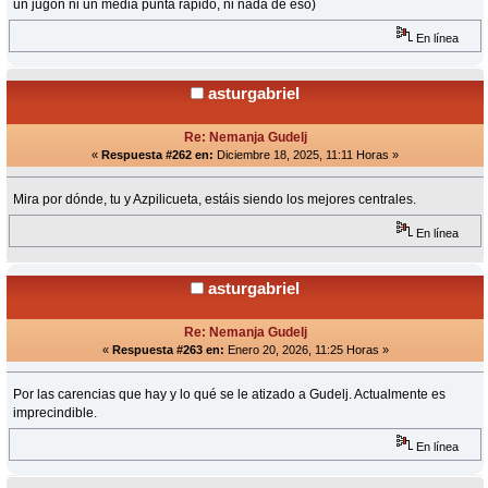
un jugón ni un media punta rápido, ni nada de eso)
En línea
asturgabriel
Re: Nemanja Gudelj
«
Respuesta #262 en:
Diciembre 18, 2025, 11:11 Horas »
Mira por dónde, tu y Azpilicueta, estáis siendo los mejores centrales.
En línea
asturgabriel
Re: Nemanja Gudelj
«
Respuesta #263 en:
Enero 20, 2026, 11:25 Horas »
Por las carencias que hay y lo qué se le atizado a Gudelj. Actualmente es
imprecindible.
En línea