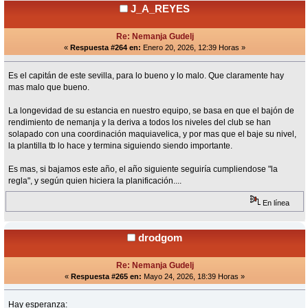
J_A_REYES
Re: Nemanja Gudelj
«
Respuesta #264 en:
Enero 20, 2026, 12:39 Horas »
Es el capitán de este sevilla, para lo bueno y lo malo. Que claramente hay
mas malo que bueno.
La longevidad de su estancia en nuestro equipo, se basa en que el bajón de
rendimiento de nemanja y la deriva a todos los niveles del club se han
solapado con una coordinación maquiavelica, y por mas que el baje su nivel,
la plantilla tb lo hace y termina siguiendo siendo importante.
Es mas, si bajamos este año, el año siguiente seguiría cumpliendose "la
regla", y según quien hiciera la planificación....
En línea
drodgom
Re: Nemanja Gudelj
«
Respuesta #265 en:
Mayo 24, 2026, 18:39 Horas »
Hay esperanza: