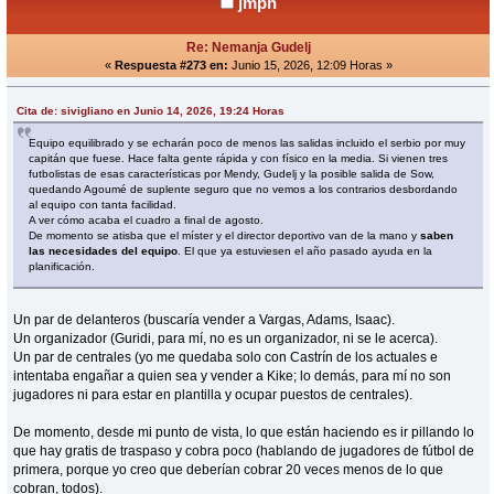
jmpn
Re: Nemanja Gudelj
«
Respuesta #273 en:
Junio 15, 2026, 12:09 Horas »
Cita de: sivigliano en Junio 14, 2026, 19:24 Horas
Equipo equilibrado y se echarán poco de menos las salidas incluido el serbio por muy
capitán que fuese. Hace falta gente rápida y con físico en la media. Si vienen tres
futbolistas de esas características por Mendy, Gudelj y la posible salida de Sow,
quedando Agoumé de suplente seguro que no vemos a los contrarios desbordando
al equipo con tanta facilidad.
A ver cómo acaba el cuadro a final de agosto.
De momento se atisba que el míster y el director deportivo van de la mano y
saben
las necesidades del equipo
. El que ya estuviesen el año pasado ayuda en la
planificación.
Un par de delanteros (buscaría vender a Vargas, Adams, Isaac).
Un organizador (Guridi, para mí, no es un organizador, ni se le acerca).
Un par de centrales (yo me quedaba solo con Castrín de los actuales e
intentaba engañar a quien sea y vender a Kike; lo demás, para mí no son
jugadores ni para estar en plantilla y ocupar puestos de centrales).
De momento, desde mi punto de vista, lo que están haciendo es ir pillando lo
que hay gratis de traspaso y cobra poco (hablando de jugadores de fútbol de
primera, porque yo creo que deberían cobrar 20 veces menos de lo que
cobran, todos).