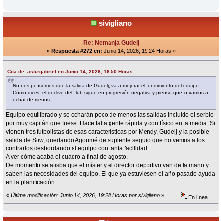
sivigliano
Re: Nemanja Gudelj
«
Respuesta #272 en:
Junio 14, 2026, 19:24 Horas »
Cita de: asturgabriel en Junio 14, 2026, 16:50 Horas
No nos pensemos que la salida de Gudelj, va a mejorar el rendimiento del equipo.
Cómo dices, el declive del club sigue en progresión negativa y pienso que lo vamos a
echar de menos.
Equipo equilibrado y se echarán poco de menos las salidas incluido el serbio
por muy capitán que fuese. Hace falta gente rápida y con físico en la media. Si
vienen tres futbolistas de esas características por Mendy, Gudelj y la posible
salida de Sow, quedando Agoumé de suplente seguro que no vemos a los
contrarios desbordando al equipo con tanta facilidad.
A ver cómo acaba el cuadro a final de agosto.
De momento se atisba que el míster y el director deportivo van de la mano y
saben las necesidades del equipo. El que ya estuviesen el año pasado ayuda
en la planificación.
«
Última modificación: Junio 14, 2026, 19:28 Horas por sivigliano
»
En línea