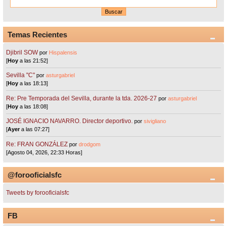
Temas Recientes
Djibril SOW
por
Hispalensis
[
Hoy
a las 21:52]
Sevilla "C"
por
asturgabriel
[
Hoy
a las 18:13]
Re: Pre Temporada del Sevilla, durante la tda. 2026-27
por
asturgabriel
[
Hoy
a las 18:08]
JOSÉ IGNACIO NAVARRO. Director deportivo.
por
sivigliano
[
Ayer
a las 07:27]
Re: FRAN GONZÁLEZ
por
drodgom
[Agosto 04, 2026, 22:33 Horas]
@forooficialsfc
Tweets by forooficialsfc
FB