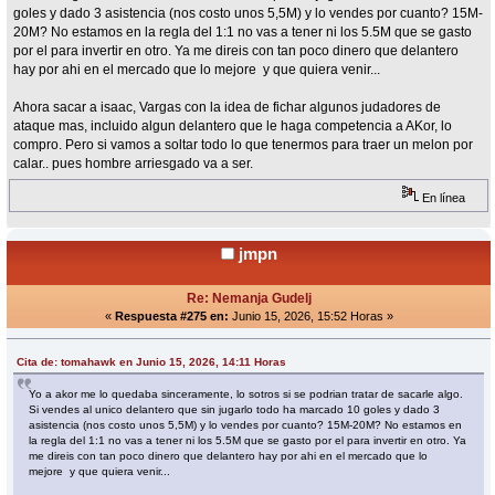
goles y dado 3 asistencia (nos costo unos 5,5M) y lo vendes por cuanto? 15M-
20M? No estamos en la regla del 1:1 no vas a tener ni los 5.5M que se gasto
por el para invertir en otro. Ya me direis con tan poco dinero que delantero
hay por ahi en el mercado que lo mejore y que quiera venir...
Ahora sacar a isaac, Vargas con la idea de fichar algunos judadores de
ataque mas, incluido algun delantero que le haga competencia a AKor, lo
compro. Pero si vamos a soltar todo lo que tenermos para traer un melon por
calar.. pues hombre arriesgado va a ser.
En línea
jmpn
Re: Nemanja Gudelj
«
Respuesta #275 en:
Junio 15, 2026, 15:52 Horas »
Cita de: tomahawk en Junio 15, 2026, 14:11 Horas
Yo a akor me lo quedaba sinceramente, lo sotros si se podrian tratar de sacarle algo.
Si vendes al unico delantero que sin jugarlo todo ha marcado 10 goles y dado 3
asistencia (nos costo unos 5,5M) y lo vendes por cuanto? 15M-20M? No estamos en
la regla del 1:1 no vas a tener ni los 5.5M que se gasto por el para invertir en otro. Ya
me direis con tan poco dinero que delantero hay por ahi en el mercado que lo
mejore y que quiera venir...