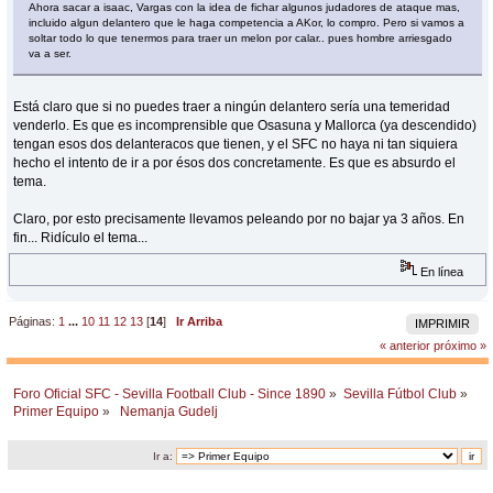
Ahora sacar a isaac, Vargas con la idea de fichar algunos judadores de ataque mas,
incluido algun delantero que le haga competencia a AKor, lo compro. Pero si vamos a
soltar todo lo que tenermos para traer un melon por calar.. pues hombre arriesgado
va a ser.
Está claro que si no puedes traer a ningún delantero sería una temeridad
venderlo. Es que es incomprensible que Osasuna y Mallorca (ya descendido)
tengan esos dos delanteracos que tienen, y el SFC no haya ni tan siquiera
hecho el intento de ir a por ésos dos concretamente. Es que es absurdo el
tema.
Claro, por esto precisamente llevamos peleando por no bajar ya 3 años. En
fin... Ridículo el tema...
En línea
Páginas:
1
...
10
11
12
13
[
14
]
Ir Arriba
IMPRIMIR
« anterior
próximo »
Foro Oficial SFC - Sevilla Football Club - Since 1890
»
Sevilla Fútbol Club
»
Primer Equipo
»
 Nemanja Gudelj
Ir a: