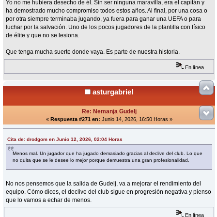
Yo no me hubiera desecho de él. Sin ser ninguna maravilla, era el capitán y
ha demostrado mucho compromiso todos estos años. Al final, por una cosa o
por otra siempre terminaba jugando, ya fuera para ganar una UEFA o para
luchar por la salvación. Uno de los pocos jugadores de la plantilla con físico
de élite y que no se lesiona.
Que tenga mucha suerte donde vaya. Es parte de nuestra historia.
En línea
asturgabriel
Re: Nemanja Gudelj
«
Respuesta #271 en:
Junio 14, 2026, 16:50 Horas »
Cita de: drodgom en Junio 12, 2026, 02:04 Horas
Menos mal. Un jugador que ha jugado demasiado gracias al declive del club. Lo que
no quita que se le desee lo mejor porque demuestra una gran profesionalidad.
No nos pensemos que la salida de Gudelj, va a mejorar el rendimiento del
equipo. Cómo dices, el declive del club sigue en progresión negativa y pienso
que lo vamos a echar de menos.
En línea