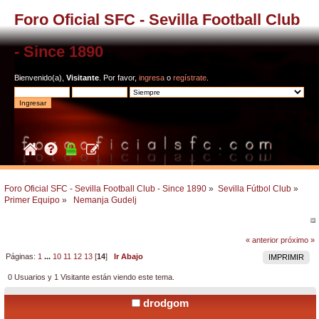
Foro Oficial SFC - Sevilla Football Club
- Since 1890
Bienvenido(a),
Visitante
. Por favor,
ingresa
o
regístrate
.
Foro Oficial SFC - Sevilla Football Club - Since 1890
»
Sevilla Fútbol Club
»
Primer Equipo
»
 Nemanja Gudelj
« anterior
próximo »
Páginas:
1
...
10
11
12
13
[
14
]
Ir Abajo
IMPRIMIR
0 Usuarios y 1 Visitante están viendo este tema.
drodgom