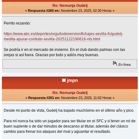
Re: Nemanja Gudelj
«
Respuesta #260 en:
Noviembre 23, 2025, 02:30 Horas »
Perrito rezando:
https://www.abc.es/deportes/orgullodenervion/fichajes-sevilla-fc/gudelj-
medita-apurar-contrato-sevilla-20251122190616-nts.html
Se podría ir en el mercado de invierno. En el club dando palmas con las
orejas si así fuera. Gracias por todo y adiós muy buenas.
En línea
jmpn
Re: Nemanja Gudelj
«
Respuesta #261 en:
Noviembre 23, 2025, 11:02 Horas »
Desde mi punto de vista, Gudelj ha bajado muchísimo en el último año y pico.
Para mí nunca ha sido un jugador para ser titular en el SFC y sí tener un rol de
buen suplente o de dar minutos de descanso al titular, además del clásico
cambio para frenar los ataques del rival y aguantar el resultado.