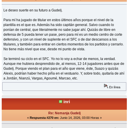
Le deseo suerte en su futuro a Gudelj.
Para mí ha jugado de titular en estos últimos años porque el nivel de la
plantilla es el que es. Además ha sido capitán general. Salvo cuando lo
ponían de central, que literalmente no sabe jugar ahí. Quizás de libre en
defensa de 5 pueda tener un pase, pero para mí es un medio centro de corte
defensivo, y con un nivel de suplente en el SFC o de dar descansos a los
titulares, y también para entrar en ciertos momentos de los partidos y cerrarlo.
No tiene más nivel que ese, desde mi punto de vista.
Se terminó su ciclo en el SFC. Yo no lo voy a echar de menos, la verdad.
Aunque me hubiera desprendido de, al menos, 12-14 jugadores antes que de
Gudelj. Porque viendo el plan para el año que viene, éste, Suazo y quizás
Alexis, podrían haber hecho piña en el vestuario. Y, sobre todo, quitaría de ahí
a Jordán, Nianzú, Vargas, Agoumé, Marcao, etc.
En línea
inri
Re: Nemanja Gudelj
«
Respuesta #270 en:
Junio 14, 2026, 03:00 Horas »