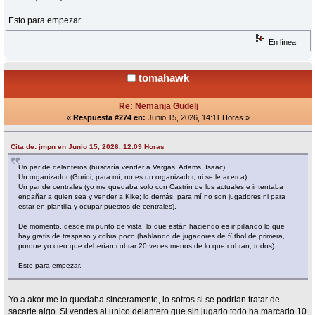
Esto para empezar.
En línea
tomahawk
Re: Nemanja Gudelj
«
Respuesta #274 en:
Junio 15, 2026, 14:11 Horas »
Cita de: jmpn en Junio 15, 2026, 12:09 Horas
Un par de delanteros (buscaría vender a Vargas, Adams, Isaac).
Un organizador (Guridi, para mí, no es un organizador, ni se le acerca).
Un par de centrales (yo me quedaba solo con Castrín de los actuales e intentaba
engañar a quien sea y vender a Kike; lo demás, para mí no son jugadores ni para
estar en plantilla y ocupar puestos de centrales).
De momento, desde mi punto de vista, lo que están haciendo es ir pillando lo que
hay gratis de traspaso y cobra poco (hablando de jugadores de fútbol de primera,
porque yo creo que deberían cobrar 20 veces menos de lo que cobran, todos).
Esto para empezar.
Yo a akor me lo quedaba sinceramente, lo sotros si se podrian tratar de
sacarle algo. Si vendes al unico delantero que sin jugarlo todo ha marcado 10