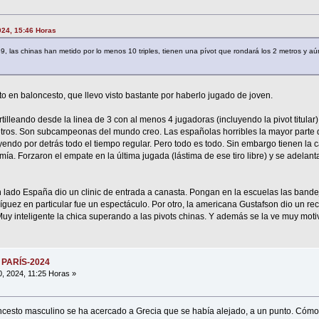
2024, 15:46 Horas
 las chinas han metido por lo menos 10 triples, tienen una pívot que rondará los 2 metros y aún
o en baloncesto, que llevo visto bastante por haberlo jugado de joven.
illeando desde la linea de 3 con al menos 4 jugadoras (incluyendo la pivot titular
tros. Son subcampeonas del mundo creo. Las españolas horribles la mayor parte de
yendo por detrás todo el tiempo regular. Pero todo es todo. Sin embargo tienen la 
a. Forzaron el empate en la última jugada (lástima de ese tiro libre) y se adelant
lado España dio un clinic de entrada a canasta. Pongan en la escuelas las bandej
guez en particular fue un espectáculo. Por otro, la americana Gustafson dio un rec
uy inteligente la chica superando a las pivots chinas. Y además se la ve muy mo
 PARÍS-2024
0, 2024, 11:25 Horas »
cesto masculino se ha acercado a Grecia que se había alejado, a un punto. Cómo 