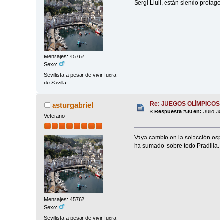
Sergi Llull, están siendo protag
Mensajes: 45762
Sexo:
Sevillista a pesar de vivir fuera
de Sevilla
Re: JUEGOS OLÍMPICOS
asturgabriel
«
Respuesta #30 en:
Julio 3
Veterano
Vaya cambio en la selección esp
ha sumado, sobre todo Pradilla.
Mensajes: 45762
Sexo:
Sevillista a pesar de vivir fuera