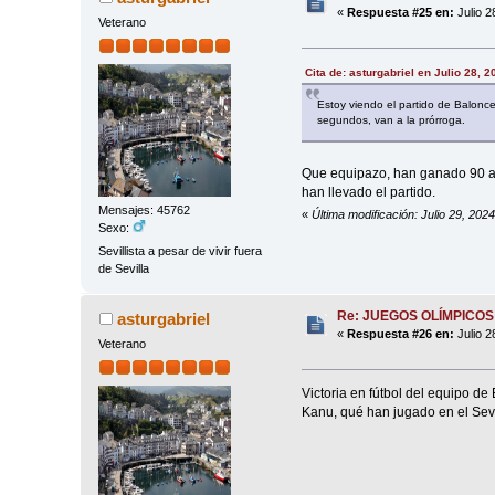
«
Respuesta #25 en:
Julio 2
Veterano
Cita de: asturgabriel en Julio 28, 
Estoy viendo el partido de Balonc
segundos, van a la prórroga.
Que equipazo, han ganado 90 a 8
han llevado el partido.
Mensajes: 45762
«
Última modificación: Julio 29, 202
Sexo:
Sevillista a pesar de vivir fuera
de Sevilla
Re: JUEGOS OLÍMPICOS
asturgabriel
«
Respuesta #26 en:
Julio 2
Veterano
Victoria en fútbol del equipo d
Kanu, qué han jugado en el Sevi