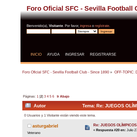
Foro Oficial SFC - Sevilla Football
Bienvenido(a),
Visitante
. Por favor,
ingresa
o
regístrate
.
INICIO
AYUDA
INGRESAR
REGISTRARSE
Foro Oficial SFC - Sevilla Football Club - Since 1890
»
OFF-TOPIC: D
Páginas:
1
[
2
]
3
4
5
6
Ir Abajo
Autor
Tema: Re: JUEGOS OLÍMP
0 Usuarios y 1 Visitante están viendo este tema.
Re: JUEGOS OLÍMPICOS
asturgabriel
«
Respuesta #20 en:
Julio 2
Veterano