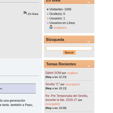
En línea
Visitantes: 1006
Oculto(s): 0
En línea
Usuarios: 1
Usuarios en Línea:
sivigliano
Búsqueda
Temas Recientes
Djibril SOW
por
sivigliano
[
Hoy
a las 22:23]
Sevilla "C"
por
asturgabriel
[
Hoy
a las 18:13]
os.
Re: Pre Temporada del Sevilla,
durante la tda. 2026-27
por
ido una generación
asturgabriel
e tanto, también a Pepu,
[
Hoy
a las 18:08]