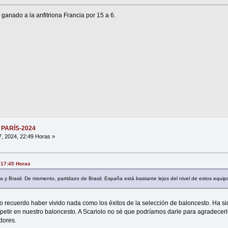
anado a la anfitriona Francia por 15 a 6.
 PARÍS-2024
7, 2024, 22:49 Horas »
, 17:45 Horas
y Brasil. De momento, partidazo de Brasil. España está bastante lejos del nivel de estos equip
o recuerdo haber vivido nada como los éxitos de la selección de baloncesto. Ha s
epetir en nuestro baloncesto. A Scariolo no sé que podríamos darle para agradecerl
adores.