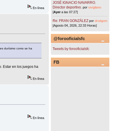
JOSÉ IGNACIO NAVARRO.
Director deportivo.
por
sivigliano
En línea
[
Ayer
a las 07:27]
Re: FRAN GONZÁLEZ
por
drodgom
[Agosto 04, 2026, 22:33 Horas]
@forooficialsfc
 es durísimo como se ha
Tweets by forooficialsfc
FB
. Estar en los juegos ha
En línea
En línea