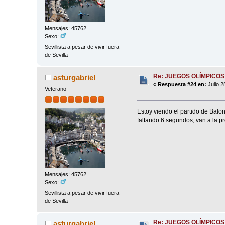
Mensajes: 45762
Sexo:
Sevillista a pesar de vivir fuera
de Sevilla
Re: JUEGOS OLÍMPICOS
asturgabriel
«
Respuesta #24 en:
Julio 2
Veterano
Estoy viendo el partido de Bal
faltando 6 segundos, van a la pr
Mensajes: 45762
Sexo:
Sevillista a pesar de vivir fuera
de Sevilla
Re: JUEGOS OLÍMPICOS
asturgabriel