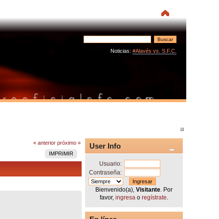
Noticias:
#Alavés vs. S.F.C.
« anterior
próximo »
User Info
IMPRIMIR
Usuario:
Contraseña:
Bienvenido(a),
Visitante
. Por
favor,
ingresa
o
regístrate
.