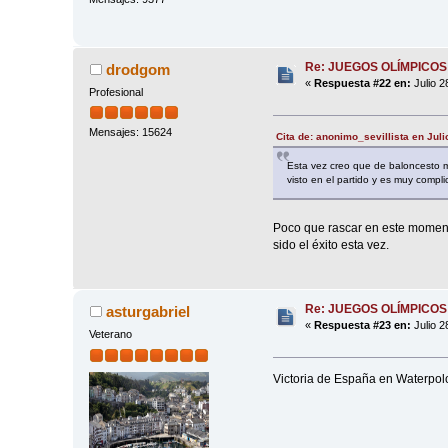
Re: JUEGOS OLÍMPICOS
drodgom
«
Respuesta #22 en:
Julio 2
Profesional
Mensajes: 15624
Cita de: anonimo_sevillista en Juli
Esta vez creo que de baloncesto 
visto en el partido y es muy comp
Poco que rascar en este momento 
sido el éxito esta vez.
Re: JUEGOS OLÍMPICOS
asturgabriel
«
Respuesta #23 en:
Julio 2
Veterano
Victoria de España en Waterpolo 