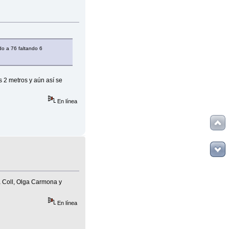
do a 76 faltando 6
s 2 metros y aún así se
En línea
a Coll, Olga Carmona y
En línea