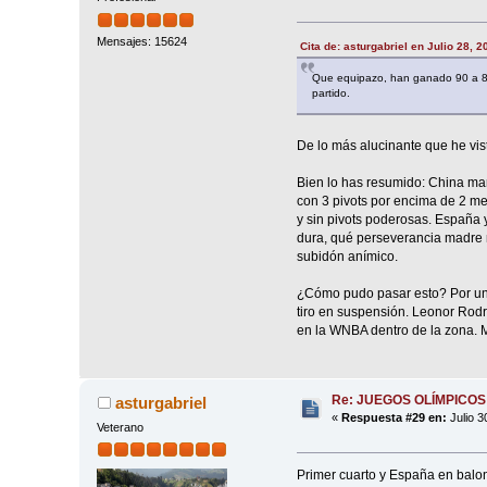
Mensajes: 15624
Cita de: asturgabriel en Julio 28, 
Que equipazo, han ganado 90 a 89,
partido.
De lo más alucinante que he vist
Bien lo has resumido: China mart
con 3 pivots por encima de 2 me
y sin pivots poderosas. España 
dura, qué perseverancia madre mí
subidón anímico.
¿Cómo pudo pasar esto? Por un 
tiro en suspensión. Leonor Rodrí
en la WNBA dentro de la zona. M
Re: JUEGOS OLÍMPICOS
asturgabriel
«
Respuesta #29 en:
Julio 3
Veterano
Primer cuarto y España en balon