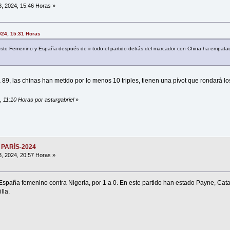
8, 2024, 15:46 Horas »
2024, 15:31 Horas
esto Femenino y España después de ir todo el partido detrás del marcador con China ha empata
9, las chinas han metido por lo menos 10 triples, tienen una pívot que rondará lo
4, 11:10 Horas por asturgabriel
»
 PARÍS-2024
8, 2024, 20:57 Horas »
e España femenino contra Nigeria, por 1 a 0. En este partido han estado Payne, Cat
lla.