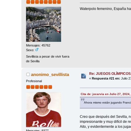
Waterpolo femenino, España ha g
Mensajes: 45762
Sexo:
Sevillista a pesar de vivir fuera
de Sevilla
Re: JUEGOS OLÍMPICOS
anonimo_sevillista
«
Respuesta #21 en:
Julio 2
Profesional
Cita de: jocarvia en Julio 27, 2024
Ahora mismo están jugando Francia 
Creo que después del Sevilla, n
impresionante y muy difícil de r
Aito, y evidentemente a los jug
Mensajes: 9377