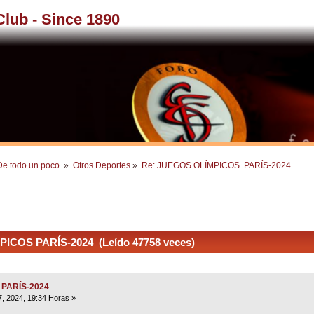
 Club - Since 1890
e todo un poco.
»
Otros Deportes
»
Re: JUEGOS OLÍMPICOS  PARÍS-2024
ICOS PARÍS-2024 (Leído 47758 veces)
 PARÍS-2024
7, 2024, 19:34 Horas »