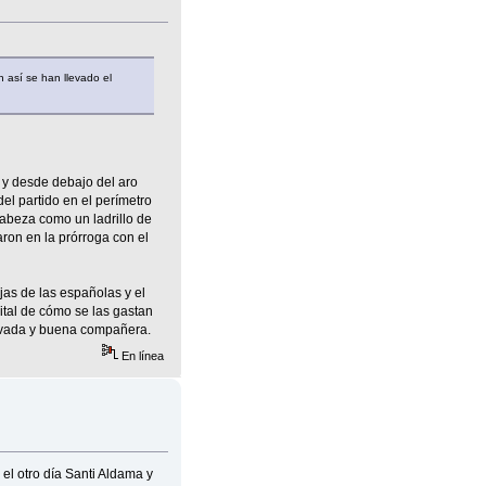
 así se han llevado el
) y desde debajo del aro
l partido en el perímetro
cabeza como un ladrillo de
aron en la prórroga con el
as de las españolas y el
ital de cómo se las gastan
tivada y buena compañera.
En línea
el otro día Santi Aldama y