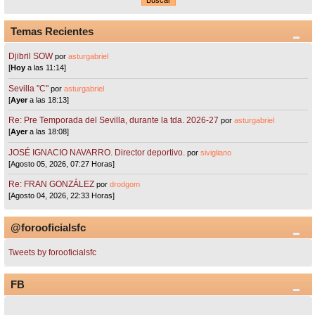
Temas Recientes
Djibril SOW
por
asturgabriel
[
Hoy
a las 11:14]
Sevilla "C"
por
asturgabriel
[
Ayer
a las 18:13]
Re: Pre Temporada del Sevilla, durante la tda. 2026-27
por
asturgabriel
[
Ayer
a las 18:08]
JOSÉ IGNACIO NAVARRO. Director deportivo.
por
sivigliano
[Agosto 05, 2026, 07:27 Horas]
Re: FRAN GONZÁLEZ
por
drodgom
[Agosto 04, 2026, 22:33 Horas]
@forooficialsfc
Tweets by forooficialsfc
FB