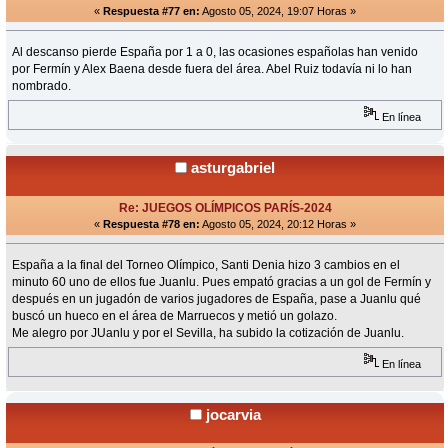
«
Respuesta #77 en:
Agosto 05, 2024, 19:07 Horas »
Al descanso pierde España por 1 a 0, las ocasiones españolas han venido
por Fermín y Alex Baena desde fuera del área. Abel Ruiz todavía ni lo han
nombrado.
En línea
asturgabriel
Re: JUEGOS OLÍMPICOS PARÍS-2024
«
Respuesta #78 en:
Agosto 05, 2024, 20:12 Horas »
España a la final del Torneo Olímpico, Santi Denia hizo 3 cambios en el
minuto 60 uno de ellos fue Juanlu. Pues empató gracias a un gol de Fermín y
después en un jugadón de varios jugadores de España, pase a Juanlu qué
buscó un hueco en el área de Marruecos y metió un golazo.
Me alegro por JUanlu y por el Sevilla, ha subido la cotización de Juanlu.
En línea
jocarvia