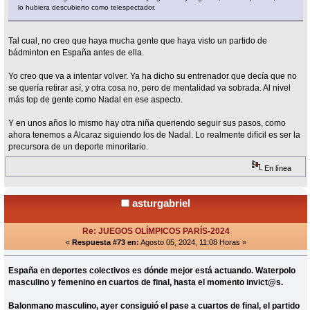
lo hubiera descubierto como telespectador.
Tal cual, no creo que haya mucha gente que haya visto un partido de
bádminton en España antes de ella.
Yo creo que va a intentar volver. Ya ha dicho su entrenador que decía que no
se quería retirar así, y otra cosa no, pero de mentalidad va sobrada. Al nivel
más top de gente como Nadal en ese aspecto.
Y en unos años lo mismo hay otra niña queriendo seguir sus pasos, como
ahora tenemos a Alcaraz siguiendo los de Nadal. Lo realmente difícil es ser la
precursora de un deporte minoritario.
En línea
asturgabriel
Re: JUEGOS OLÍMPICOS PARÍS-2024
«
Respuesta #73 en:
Agosto 05, 2024, 11:08 Horas »
España en deportes colectivos es dónde mejor está actuando. Waterpolo
masculino y femenino en cuartos de final, hasta el momento invict@s.
Balonmano masculino, ayer consiguió el pase a cuartos de final, el partido