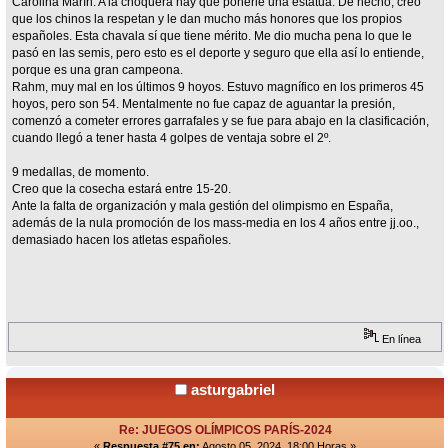
Carolina Marín. A la choquera hay que ponerle una estatua. De hecho, creo
que los chinos la respetan y le dan mucho más honores que los propios
españoles. Esta chavala sí que tiene mérito. Me dio mucha pena lo que le
pasó en las semis, pero esto es el deporte y seguro que ella así lo entiende,
porque es una gran campeona.
Rahm, muy mal en los últimos 9 hoyos. Estuvo magnífico en los primeros 45
hoyos, pero son 54. Mentalmente no fue capaz de aguantar la presión,
comenzó a cometer errores garrafales y se fue para abajo en la clasificación,
cuando llegó a tener hasta 4 golpes de ventaja sobre el 2º.
9 medallas, de momento.
Creo que la cosecha estará entre 15-20.
Ante la falta de organización y mala gestión del olimpismo en España,
además de la nula promoción de los mass-media en los 4 años entre jj.oo.,
demasiado hacen los atletas españoles.
En línea
asturgabriel
Re: JUEGOS OLÍMPICOS PARÍS-2024
«
Respuesta #75 en:
Agosto 05, 2024, 18:00 Horas »