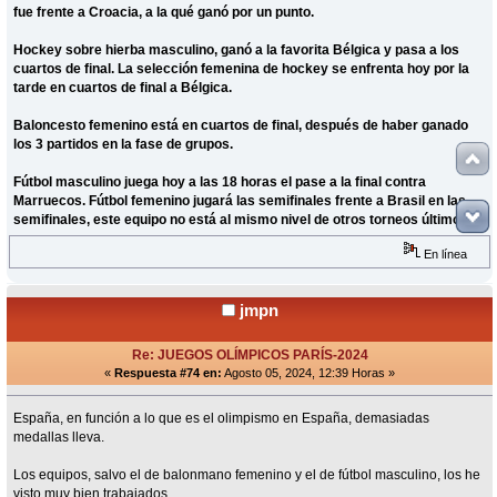
fue frente a Croacia, a la qué ganó por un punto.
Hockey sobre hierba masculino, ganó a la favorita Bélgica y pasa a los
cuartos de final. La selección femenina de hockey se enfrenta hoy por la
tarde en cuartos de final a Bélgica.
Baloncesto femenino está en cuartos de final, después de haber ganado
los 3 partidos en la fase de grupos.
Fútbol masculino juega hoy a las 18 horas el pase a la final contra
Marruecos. Fútbol femenino jugará las semifinales frente a Brasil en las
semifinales, este equipo no está al mismo nivel de otros torneos últimos.
En línea
jmpn
Re: JUEGOS OLÍMPICOS PARÍS-2024
«
Respuesta #74 en:
Agosto 05, 2024, 12:39 Horas »
España, en función a lo que es el olimpismo en España, demasiadas
medallas lleva.
Los equipos, salvo el de balonmano femenino y el de fútbol masculino, los he
visto muy bien trabajados.