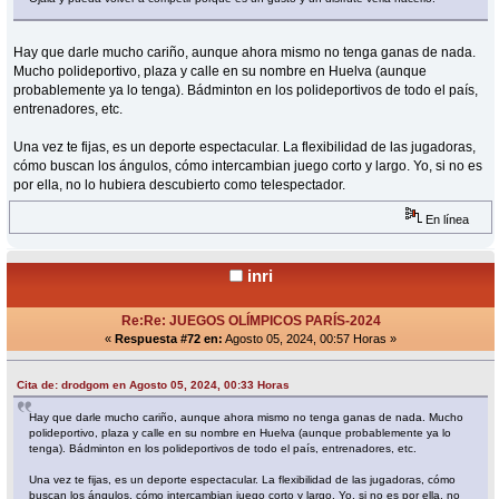
Hay que darle mucho cariño, aunque ahora mismo no tenga ganas de nada.
Mucho polideportivo, plaza y calle en su nombre en Huelva (aunque
probablemente ya lo tenga). Bádminton en los polideportivos de todo el país,
entrenadores, etc.
Una vez te fijas, es un deporte espectacular. La flexibilidad de las jugadoras,
cómo buscan los ángulos, cómo intercambian juego corto y largo. Yo, si no es
por ella, no lo hubiera descubierto como telespectador.
En línea
inri
Re:Re: JUEGOS OLÍMPICOS PARÍS-2024
«
Respuesta #72 en:
Agosto 05, 2024, 00:57 Horas »
Cita de: drodgom en Agosto 05, 2024, 00:33 Horas
Hay que darle mucho cariño, aunque ahora mismo no tenga ganas de nada. Mucho
polideportivo, plaza y calle en su nombre en Huelva (aunque probablemente ya lo
tenga). Bádminton en los polideportivos de todo el país, entrenadores, etc.
Una vez te fijas, es un deporte espectacular. La flexibilidad de las jugadoras, cómo
buscan los ángulos, cómo intercambian juego corto y largo. Yo, si no es por ella, no