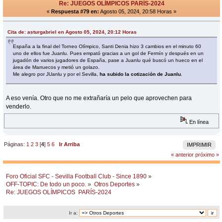
Re: JUEGOS OLÍMPICOS PARÍS-2024
«
Respuesta #79 en:
Agosto 05, 2024, 20:58 Horas »
Cita de: asturgabriel en Agosto 05, 2024, 20:12 Horas
España a la final del Torneo Olímpico, Santi Denia hizo 3 cambios en el minuto 60
uno de ellos fue Juanlu. Pues empató gracias a un gol de Fermín y después en un
jugadón de varios jugadores de España, pase a Juanlu qué buscó un hueco en el
área de Marruecos y metió un golazo.
Me alegro por JUanlu y por el Sevilla,
ha subido la cotización de Juanlu
.
A eso venía. Otro que no me extrañaría un pelo que aprovechen para
venderlo.
En línea
Páginas:
1
2
3
[
4
]
5
6
Ir Arriba
IMPRIMIR
« anterior
próximo »
Foro Oficial SFC - Sevilla Football Club - Since 1890
»
OFF-TOPIC: De todo un poco.
»
Otros Deportes
»
Re: JUEGOS OLÍMPICOS  PARÍS-2024
Ir a: