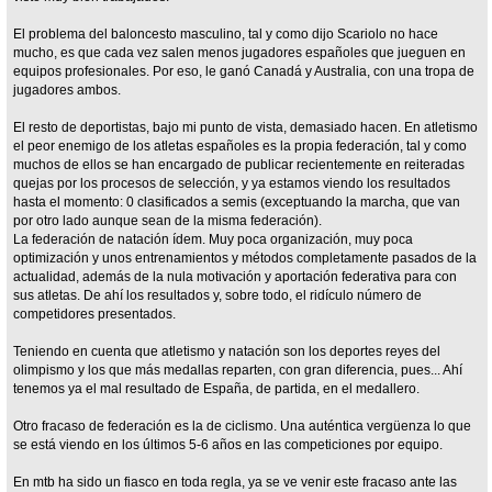
El problema del baloncesto masculino, tal y como dijo Scariolo no hace
mucho, es que cada vez salen menos jugadores españoles que jueguen en
equipos profesionales. Por eso, le ganó Canadá y Australia, con una tropa de
jugadores ambos.
El resto de deportistas, bajo mi punto de vista, demasiado hacen. En atletismo
el peor enemigo de los atletas españoles es la propia federación, tal y como
muchos de ellos se han encargado de publicar recientemente en reiteradas
quejas por los procesos de selección, y ya estamos viendo los resultados
hasta el momento: 0 clasificados a semis (exceptuando la marcha, que van
por otro lado aunque sean de la misma federación).
La federación de natación ídem. Muy poca organización, muy poca
optimización y unos entrenamientos y métodos completamente pasados de la
actualidad, además de la nula motivación y aportación federativa para con
sus atletas. De ahí los resultados y, sobre todo, el ridículo número de
competidores presentados.
Teniendo en cuenta que atletismo y natación son los deportes reyes del
olimpismo y los que más medallas reparten, con gran diferencia, pues... Ahí
tenemos ya el mal resultado de España, de partida, en el medallero.
Otro fracaso de federación es la de ciclismo. Una auténtica vergüenza lo que
se está viendo en los últimos 5-6 años en las competiciones por equipo.
En mtb ha sido un fiasco en toda regla, ya se ve venir este fracaso ante las