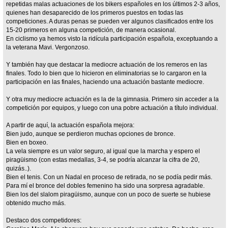
repetidas malas actuaciones de los bikers españoles en los últimos 2-3 años,
quienes han desaparecido de los primeros puestos en todas las
competiciones. A duras penas se pueden ver algunos clasificados entre los
15-20 primeros en alguna competición, de manera ocasional.
En ciclismo ya hemos visto la ridícula participación española, exceptuando a
la veterana Mavi. Vergonzoso.
Y también hay que destacar la mediocre actuación de los remeros en las
finales. Todo lo bien que lo hicieron en eliminatorias se lo cargaron en la
participación en las finales, haciendo una actuación bastante mediocre.
Y otra muy mediocre actuación es la de la gimnasia. Primero sin acceder a la
competición por equipos, y luego con una pobre actuación a título individual.
A partir de aquí, la actuación española mejora:
Bien judo, aunque se perdieron muchas opciones de bronce.
Bien en boxeo.
La vela siempre es un valor seguro, al igual que la marcha y espero el
piragüismo (con estas medallas, 3-4, se podría alcanzar la cifra de 20,
quizás..).
Bien el tenis. Con un Nadal en proceso de retirada, no se podía pedir más.
Para mí el bronce del dobles femenino ha sido una sorpresa agradable.
Bien los del slalom piragüismo, aunque con un poco de suerte se hubiese
obtenido mucho más.
Destaco dos competidores: