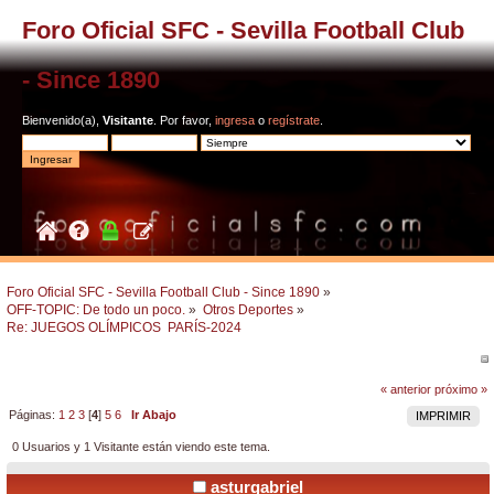
Foro Oficial SFC - Sevilla Football Club
- Since 1890
Bienvenido(a),
Visitante
. Por favor,
ingresa
o
regístrate
.
Foro Oficial SFC - Sevilla Football Club - Since 1890
»
OFF-TOPIC: De todo un poco.
»
Otros Deportes
»
Re: JUEGOS OLÍMPICOS  PARÍS-2024
« anterior
próximo »
Páginas:
1
2
3
[
4
]
5
6
Ir Abajo
IMPRIMIR
0 Usuarios y 1 Visitante están viendo este tema.
asturgabriel