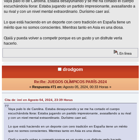
Vaya palo lo de Carolina. Estaba desayunando y se me ha cortado el cuerpo
escuchándola llorar. Estaba jugando un partido impresionante, avasallando a
su rival y con un nivel mental extraordinario. Durísimo caer así.
Lo que está haciendo en un deporte con cero tradición en España tiene un
mérito que no somos conscientes. Mientras tanto en Asia es una diosa.
Ojalá y pueda volver a competir porque es un gusto y un disfrute verla
hacerlo.
En línea
drodgom
Re:Re: JUEGOS OLÍMPICOS PARÍS-2024
«
Respuesta #71 en:
Agosto 05, 2024, 00:33 Horas »
Cita de: inri en Agosto 04, 2024, 23:39 Horas
Vaya palo lo de Carolina. Estaba desayunando y se me ha cortado el cuerpo
escuchándola llorar. Estaba jugando un partido impresionante, avasallando a su rival
y con un nivel mental extraordinario. Durísimo caer así.
Lo que está haciendo en un deporte con cero tradición en España tiene un mérito
que no somos conscientes. Mientras tanto en Asia es una diosa.
Ojalá y pueda volver a competir porque es un gusto y un disfrute verla hacerlo.