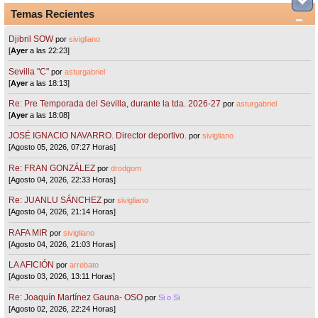
Temas Recientes
Djibril SOW
por
sivigliano
[
Ayer
a las 22:23]
Sevilla "C"
por
asturgabriel
[
Ayer
a las 18:13]
Re: Pre Temporada del Sevilla, durante la tda. 2026-27
por
asturgabriel
[
Ayer
a las 18:08]
JOSÉ IGNACIO NAVARRO. Director deportivo.
por
sivigliano
[Agosto 05, 2026, 07:27 Horas]
Re: FRAN GONZÁLEZ
por
drodgom
[Agosto 04, 2026, 22:33 Horas]
Re: JUANLU SÁNCHEZ
por
sivigliano
[Agosto 04, 2026, 21:14 Horas]
RAFA MIR
por
sivigliano
[Agosto 04, 2026, 21:03 Horas]
LA AFICIÓN
por
arrebato
[Agosto 03, 2026, 13:11 Horas]
Re: Joaquín Martínez Gauna- OSO
por
Si o Si
[Agosto 02, 2026, 22:24 Horas]