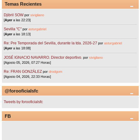
Temas Recientes
Djibril SOW
por
sivigliano
[
Ayer
a las 22:23]
Sevilla "C"
por
asturgabriel
[
Ayer
a las 18:13]
Re: Pre Temporada del Sevilla, durante la tda. 2026-27
por
asturgabriel
[
Ayer
a las 18:08]
JOSÉ IGNACIO NAVARRO. Director deportivo.
por
sivigliano
[Agosto 05, 2026, 07:27 Horas]
Re: FRAN GONZÁLEZ
por
drodgom
[Agosto 04, 2026, 22:33 Horas]
@forooficialsfc
Tweets by forooficialsfc
FB