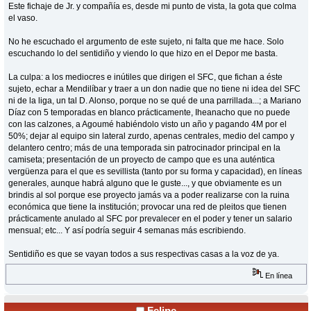
Este fichaje de Jr. y compañía es, desde mi punto de vista, la gota que colma
el vaso.
No he escuchado el argumento de este sujeto, ni falta que me hace. Solo
escuchando lo del sentidiño y viendo lo que hizo en el Depor me basta.
La culpa: a los mediocres e inútiles que dirigen el SFC, que fichan a éste
sujeto, echar a Mendilíbar y traer a un don nadie que no tiene ni idea del SFC
ni de la liga, un tal D. Alonso, porque no se qué de una parrillada...; a Mariano
Díaz con 5 temporadas en blanco prácticamente, Iheanacho que no puede
con las calzones, a Agoumé habiéndolo visto un año y pagando 4M por el
50%; dejar al equipo sin lateral zurdo, apenas centrales, medio del campo y
delantero centro; más de una temporada sin patrocinador principal en la
camiseta; presentación de un proyecto de campo que es una auténtica
vergüenza para el que es sevillista (tanto por su forma y capacidad), en líneas
generales, aunque habrá alguno que le guste..., y que obviamente es un
brindis al sol porque ese proyecto jamás va a poder realizarse con la ruina
económica que tiene la institución; provocar una red de pleitos que tienen
prácticamente anulado al SFC por prevalecer en el poder y tener un salario
mensual; etc... Y así podría seguir 4 semanas más escribiendo.
Sentidiño es que se vayan todos a sus respectivas casas a la voz de ya.
En línea
Felipe