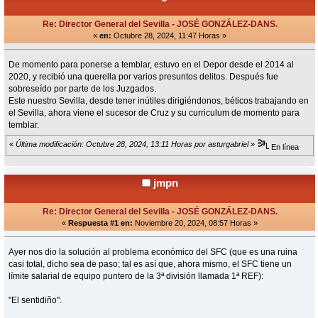
Re: Director General del Sevilla - JOSÉ GONZÁLEZ-DANS.
«
en:
Octubre 28, 2024, 11:47 Horas »
De momento para ponerse a temblar, estuvo en el Depor desde el 2014 al
2020, y recibió una querella por varios presuntos delitos. Después fue
sobreseído por parte de los Juzgados.
Este nuestro Sevilla, desde tener inútiles dirigiéndonos, béticos trabajando en
el Sevilla, ahora viene el sucesor de Cruz y su curriculum de momento para
temblar.
«
Última modificación: Octubre 28, 2024, 13:11 Horas por asturgabriel
»
En línea
jmpn
Re: Director General del Sevilla - JOSÉ GONZÁLEZ-DANS.
«
Respuesta #1 en:
Noviembre 20, 2024, 08:57 Horas »
Ayer nos dio la solución al problema económico del SFC (que es una ruina
casi total, dicho sea de paso; tal es así que, ahora mismo, el SFC tiene un
límite salarial de equipo puntero de la 3ª división llamada 1ª REF):
"El sentidiño".