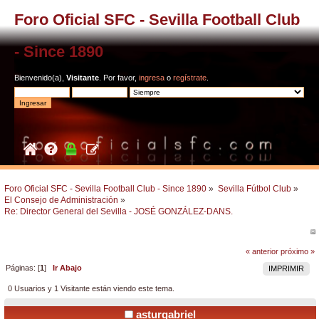
Foro Oficial SFC - Sevilla Football Club
- Since 1890
Bienvenido(a),
Visitante
. Por favor,
ingresa
o
regístrate
.
Foro Oficial SFC - Sevilla Football Club - Since 1890
»
Sevilla Fútbol Club
»
El Consejo de Administración
»
Re: Director General del Sevilla - JOSÉ GONZÁLEZ-DANS.
« anterior
próximo »
Páginas: [
1
]
Ir Abajo
IMPRIMIR
0 Usuarios y 1 Visitante están viendo este tema.
asturgabriel