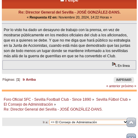
Re: Director General del Sevilla - JOSÉ GONZÁLEZ-DANS.
«
Respuesta #2 en:
Noviembre 20, 2024, 14:22 Horas »
Por lo visto ha dado un desayuno de trabajo con la prensa, en vez de
mostrarse públicamente en los medios oficiales del club a los aficionados,
que es a quienes se debe. Y que no me diga que hará público su estrategia
en la Junta de Accionistas, cuando está más que demostrado que las juntas
son de todo menos un lugar donde se mantiene informado a los sevillistas
más allá de la guerra de guerrillas en que se ha convertido el Club.
En línea
Páginas: [
1
]
Ir Arriba
IMPRIMIR
« anterior
próximo »
Foro Oficial SFC - Sevilla Football Club - Since 1890
»
Sevilla Fútbol Club
»
El Consejo de Administración
»
Re: Director General del Sevilla - JOSÉ GONZÁLEZ-DANS.
Ir a: