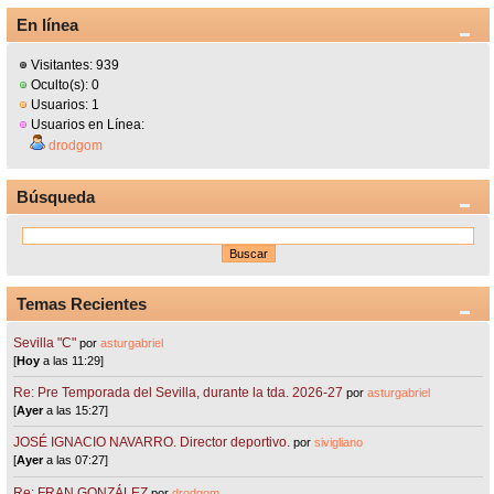
En línea
Visitantes: 939
Oculto(s): 0
Usuarios: 1
Usuarios en Línea:
drodgom
Búsqueda
Temas Recientes
Sevilla "C"
por
asturgabriel
[
Hoy
a las 11:29]
Re: Pre Temporada del Sevilla, durante la tda. 2026-27
por
asturgabriel
[
Ayer
a las 15:27]
JOSÉ IGNACIO NAVARRO. Director deportivo.
por
sivigliano
[
Ayer
a las 07:27]
Re: FRAN GONZÁLEZ
por
drodgom