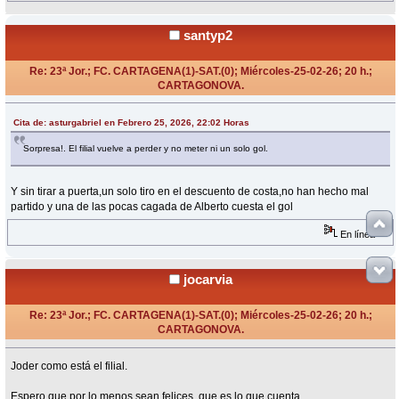
santyp2
Re: 23ª Jor.; FC. CARTAGENA(1)-SAT.(0); Miércoles-25-02-26; 20 h.;
CARTAGONOVA.
«
Respuesta #7 en:
Febrero 25, 2026, 22:04 Horas »
Cita de: asturgabriel en Febrero 25, 2026, 22:02 Horas
Sorpresa!. El filial vuelve a perder y no meter ni un solo gol.
Y sin tirar a puerta,un solo tiro en el descuento de costa,no han hecho mal
partido y una de las pocas cagada de Alberto cuesta el gol
En línea
jocarvia
Re: 23ª Jor.; FC. CARTAGENA(1)-SAT.(0); Miércoles-25-02-26; 20 h.;
CARTAGONOVA.
«
Respuesta #8 en:
Febrero 27, 2026, 15:05 Horas »
Joder como está el filial.
Espero que por lo menos sean felices, que es lo que cuenta.