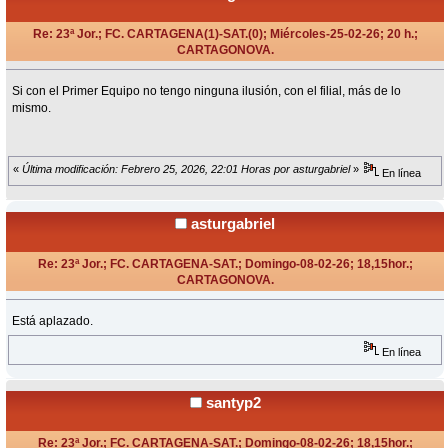
Re: 23ª Jor.; FC. CARTAGENA(1)-SAT.(0); Miércoles-25-02-26; 20 h.;
CARTAGONOVA.
«
en:
Febrero 03, 2026, 11:46 Horas »
Si con el Primer Equipo no tengo ninguna ilusión, con el filial, más de lo
mismo.
«
Última modificación: Febrero 25, 2026, 22:01 Horas por asturgabriel
»
En línea
asturgabriel
Re: 23ª Jor.; FC. CARTAGENA-SAT.; Domingo-08-02-26; 18,15hor.;
CARTAGONOVA.
«
Respuesta #1 en:
Febrero 07, 2026, 13:55 Horas »
Está aplazado.
En línea
santyp2
Re: 23ª Jor.; FC. CARTAGENA-SAT.; Domingo-08-02-26; 18,15hor.;