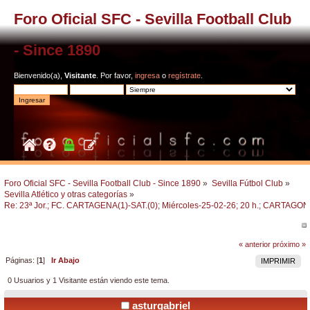
Foro Oficial SFC - Sevilla Football Club
- Since 1890
Bienvenido(a),
Visitante
. Por favor,
ingresa
o
regístrate
.
Foro Oficial SFC - Sevilla Football Club - Since 1890
»
Sevilla Fútbol Club
»
Sevilla Atlético y otras categorías
»
Re: 23ª Jor.; FC. CARTAGENA(1)-SAT.(0); Miércoles-25-02-26; 20 h.; CARTAGO
« anterior
próximo »
Páginas: [
1
]
Ir Abajo
IMPRIMIR
0 Usuarios y 1 Visitante están viendo este tema.
asturgabriel