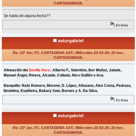
CARTAGONOVA.
«
Respuesta #2 en:
Febrero 07, 2026, 19:37 Horas »
Se habla de alguna fecha??
En línea
asturgabriel
Re: 23ª Jor.; FC. CARTAGENA-SAT.; Miércoles-25-02-26; 20 hor.;
CARTAGONOVA.
«
Respuesta #3 en:
Febrero 25, 2026, 20:04 Horas »
Alineación del
Sevilla Atco.
: Alberto F., Valentino, Iker Muñoz, Jalade,
Manuel Ángel, Rivera, Alcaide, Collado, Nico Guillén e Isra.
Banquillo: Rafa Romero, Moreno, D. López, Altozano, Alex Costa, Pedraza,
Ibrahima, Espiñeira, Bakary Sow, Bornes y A. Da Silva.
En línea
asturgabriel
Re: 23ª Jor.; FC. CARTAGENA-SAT.; Miércoles-25-02-26; 20 hor.;
CARTAGONOVA.