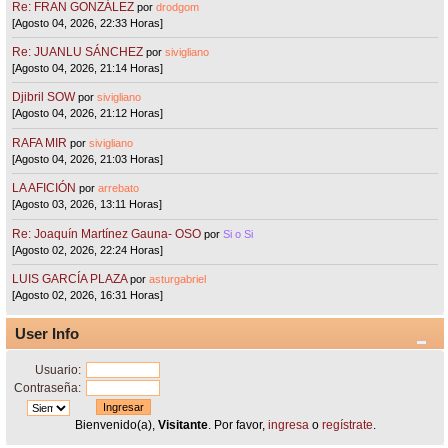
Re: FRAN GONZÁLEZ
por
drodgom
[Agosto 04, 2026, 22:33 Horas]
Re: JUANLU SÁNCHEZ
por
sivigliano
[Agosto 04, 2026, 21:14 Horas]
Djibril SOW
por
sivigliano
[Agosto 04, 2026, 21:12 Horas]
RAFA MIR
por
sivigliano
[Agosto 04, 2026, 21:03 Horas]
LA AFICIÓN
por
arrebato
[Agosto 03, 2026, 13:11 Horas]
Re: Joaquín Martínez Gauna- OSO
por
Si o Si
[Agosto 02, 2026, 22:24 Horas]
LUIS GARCÍA PLAZA
por
asturgabriel
[Agosto 02, 2026, 16:31 Horas]
User Info
Usuario:
Contraseña:
Bienvenido(a),
Visitante
. Por favor,
ingresa
o
regístrate
.