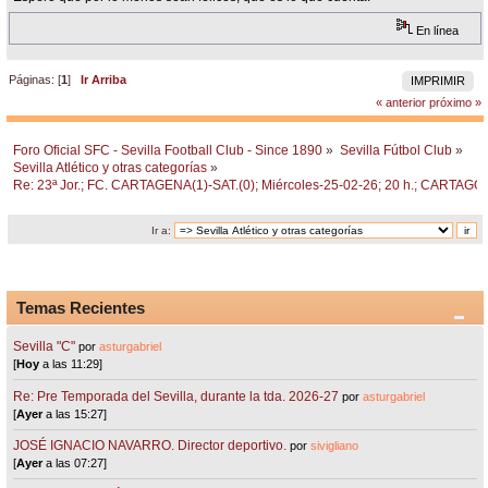
En línea
Páginas: [
1
]
Ir Arriba
IMPRIMIR
« anterior
próximo »
Foro Oficial SFC - Sevilla Football Club - Since 1890
»
Sevilla Fútbol Club
»
Sevilla Atlético y otras categorías
»
Re: 23ª Jor.; FC. CARTAGENA(1)-SAT.(0); Miércoles-25-02-26; 20 h.; CARTAG
Ir a:
Temas Recientes
Sevilla "C"
por
asturgabriel
[
Hoy
a las 11:29]
Re: Pre Temporada del Sevilla, durante la tda. 2026-27
por
asturgabriel
[
Ayer
a las 15:27]
JOSÉ IGNACIO NAVARRO. Director deportivo.
por
sivigliano
[
Ayer
a las 07:27]