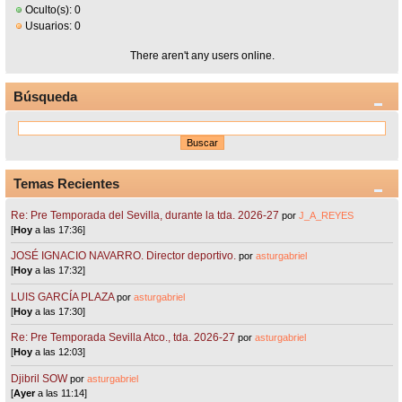
Oculto(s): 0
Usuarios: 0
There aren't any users online.
Búsqueda
Temas Recientes
Re: Pre Temporada del Sevilla, durante la tda. 2026-27
por
J_A_REYES
[
Hoy
a las 17:36]
JOSÉ IGNACIO NAVARRO. Director deportivo.
por
asturgabriel
[
Hoy
a las 17:32]
LUIS GARCÍA PLAZA
por
asturgabriel
[
Hoy
a las 17:30]
Re: Pre Temporada Sevilla Atco., tda. 2026-27
por
asturgabriel
[
Hoy
a las 12:03]
Djibril SOW
por
asturgabriel
[
Ayer
a las 11:14]