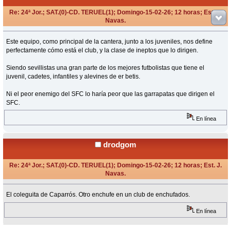
Re: 24ª Jor.; SAT.(0)-CD. TERUEL(1); Domingo-15-02-26; 12 horas; Est. J.
Navas.
«
Respuesta #9 en:
Febrero 15, 2026, 15:32 Horas »
Este equipo, como principal de la cantera, junto a los juveniles, nos define
perfectamente cómo está el club, y la clase de ineptos que lo dirigen.
Siendo sevillistas una gran parte de los mejores futbolistas que tiene el
juvenil, cadetes, infantiles y alevines de er betis.
Ni el peor enemigo del SFC lo haría peor que las garrapatas que dirigen el
SFC.
En línea
drodgom
Re: 24ª Jor.; SAT.(0)-CD. TERUEL(1); Domingo-15-02-26; 12 horas; Est. J.
Navas.
«
Respuesta #10 en:
Febrero 15, 2026, 15:40 Horas »
El coleguita de Caparrós. Otro enchufe en un club de enchufados.
En línea