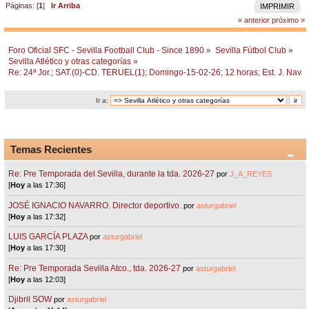
Páginas: [
1
]
Ir Arriba
IMPRIMIR
« anterior
próximo »
Foro Oficial SFC - Sevilla Football Club - Since 1890
»
Sevilla Fútbol Club
»
Sevilla Atlético y otras categorías
»
Re: 24ª Jor.; SAT.(0)-CD. TERUEL(1); Domingo-15-02-26; 12 horas; Est. J. Navas
Ir a:
Temas Recientes
Re: Pre Temporada del Sevilla, durante la tda. 2026-27
por
J_A_REYES
[
Hoy
a las 17:36]
JOSÉ IGNACIO NAVARRO. Director deportivo.
por
asturgabriel
[
Hoy
a las 17:32]
LUIS GARCÍA PLAZA
por
asturgabriel
[
Hoy
a las 17:30]
Re: Pre Temporada Sevilla Atco., tda. 2026-27
por
asturgabriel
[
Hoy
a las 12:03]
Djibril SOW
por
asturgabriel