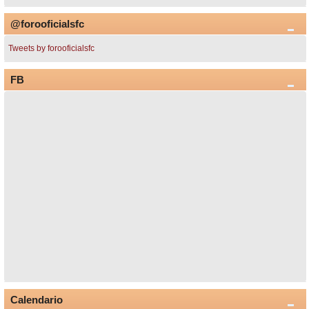
@forooficialsfc
Tweets by forooficialsfc
FB
Calendario