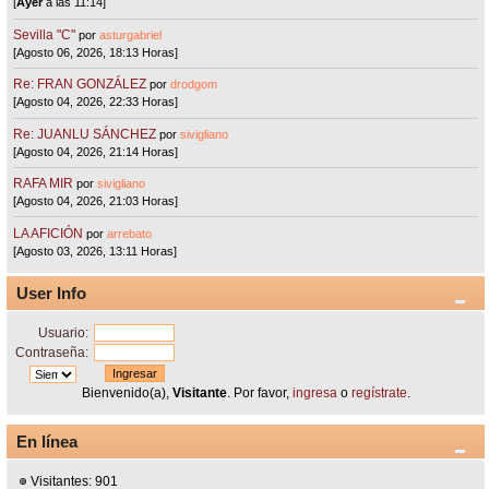
[
Ayer
a las 11:14]
Sevilla "C"
por
asturgabriel
[Agosto 06, 2026, 18:13 Horas]
Re: FRAN GONZÁLEZ
por
drodgom
[Agosto 04, 2026, 22:33 Horas]
Re: JUANLU SÁNCHEZ
por
sivigliano
[Agosto 04, 2026, 21:14 Horas]
RAFA MIR
por
sivigliano
[Agosto 04, 2026, 21:03 Horas]
LA AFICIÓN
por
arrebato
[Agosto 03, 2026, 13:11 Horas]
User Info
Usuario:
Contraseña:
Bienvenido(a),
Visitante
. Por favor,
ingresa
o
regístrate
.
En línea
Visitantes: 901