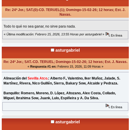
Re: 24ª Jor.; SAT.(0)-CD. TERUEL(1); Domingo-15-02-26; 12 horas; Est. J.
Navas.
«
en:
Febrero 10, 2026, 11:41 Horas »
Todo lo qué no sea ganar, no sirve para nada.
«
Última modificación: Febrero 15, 2026, 13:55 Horas por asturgabriel
»
En línea
asturgabriel
Re: 24ª Jor.; SAT.-CD. TERUEL; Domingo-15-02-26; 12 horas; Est. J. Navas.
«
Respuesta #1 en:
Febrero 15, 2026, 11:09 Horas »
Alineación del
Sevilla Atco.
: Alberto F., Valentino, Iker Muñoz, Jalade, S.
Martínez, Rivera, Nico Guillén, Sierra, Bakary Sow, Alcaide y Pedraza.
Banquillo: Romero, Moreno, D. López, Altozano, Alex Costa, Collado,
Miguel, Ibrahima Sow, Juank, Lulo, Espiñeira y A. Da Silva.
En línea
asturgabriel