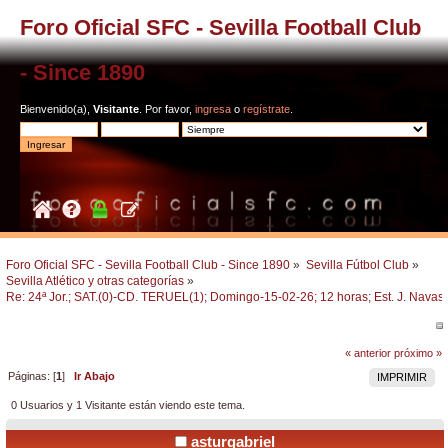
Foro Oficial SFC - Sevilla Football Club
- Since 1890
Bienvenido(a),
Visitante
. Por favor,
ingresa
o
regístrate
.
Foro Oficial SFC - Sevilla Football Club - Since 1890
»
Sevilla Fútbol Club
»
Sevilla Atlético y otras categorías
»
Re: 24ª Jor.; SAT.(0)-CD. TERUEL(1); Domingo-15-02-26; 12 horas; Est. J. Navas.
« anterior
próximo »
Páginas: [
1
]
Ir Abajo
IMPRIMIR
0 Usuarios y 1 Visitante están viendo este tema.
asturgabriel