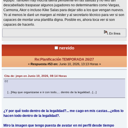
equipo. También hay mucha faena pendiente en las salidas y no veo tan
descabellado traspasar algunos jugadores no determinantes como Vargas,
Carmona, Akor o incluso Kike Salas para dejar sitio a los que vengan nuevos.
Yo al menos le daré un margen al mister y al secretario técnico para ver si son
capaces de montar una plantilla digna. Posible es, ahora toca ver si son
capaces de hacerlo.
En línea
nereido
Re:Planificación TEMPORADA 26/27
«
Respuesta #53 en:
Junio 10, 2026, 13:13 Horas »
Cita de: jmpn en Junio 10, 2026, 08:14 Horas
[...]Hay que organizarse e ir con todo,... dentro de la legalidad...[...]
¿Y por qué todo dentro de la legalidad?... me cago en mis castas...¿ellos lo
hacen todo dentro de la legalidad?.
Miro la imagen que tengo puesta de avatar en mi perfil desde tiempo