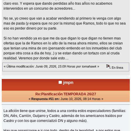
claro eso. Y espera que dando perdidas año tras años no acabemos
intervenidos en un concurso de acreedores...
No se, yo creeo que van a acabar vendiendo al primero le venga con algo
mas de pasta (y espera que no por la misma) que Ramos, todo lo que no sea
eso es perder dinero por su parte.
Si no han vendido ya es que me da que digan lo que digan no tienen mas
ofertas que la de Ramos en lo alto de la mesa ahora mismo, ellos se creian
que tenian una mina de oro (pensando entiendo en los inmuebles del club
porque otra cosa a dia de hoy...) y se estan dando un tortazo con al cruda
realidad. Veremos por donde sale esto....
«
Última modificación: Junio 09, 2026, 15:09 Horas por tomahawk
»
En línea
jmpn
Re:Planificación TEMPORADA 26/27
«
Respuesta #51 en:
Junio 10, 2026, 08:14 Horas »
La afición tiene que unirse, todos a una contra estos especuladores (familias:
DN, Alés, Carrión, Guijarro y Castro, además de los americanos traídos por
Castro y con los que comercializó DN y alguno más).
Hay que organizarse e ir con todo, dentro de la legalidad, a por estos que