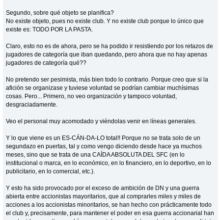
Segundo, sobre qué objeto se planifica?
No existe objeto, pues no existe club. Y no existe club porque lo único que
existe es: TODO POR LA PASTA.
Claro, esto no es de ahora, pero se ha podido ir resistiendo por los retazos de
jugadores de categoría que iban quedando, pero ahora que no hay apenas
jugadores de categoría qué??
No pretendo ser pesimista, más bien todo lo contrario. Porque creo que si la
afición se organizase y tuviese voluntad se podrían cambiar muchísimas
cosas. Pero... Primero, no veo organización y tampoco voluntad,
desgraciadamente.
Veo el personal muy acomodado y viéndolas venir en líneas generales.
Y lo que viene es un ES-CÁN-DA-LO total!! Porque no se trata solo de un
segundazo en puertas, tal y como vengo diciendo desde hace ya muchos
meses, sino que se trata de una CAÍDA ABSOLUTA DEL SFC (en lo
institucional o marca, en lo económico, en lo financiero, en lo deportivo, en lo
publicitario, en lo comercial, etc.).
Y esto ha sido provocado por el exceso de ambición de DN y una guerra
abierta entre accionistas mayoritarios, que al comprarles miles y miles de
acciones a los accionistas minoritarios, se han hecho con prácticamente todo
el club y, precisamente, para mantener el poder en esa guerra accionarial han