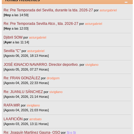
Re: Pre Temporada del Sevilla, durante la tda. 2026-27
por
asturgabriel
[
Hoy
a las 14:59]
Re: Pre Temporada Sevilla Atco., tda. 2026-27
por
asturgabriel
[
Hoy
a las 12:03]
Djibril SOW
por
asturgabriel
[
Ayer
a las 11:14]
Sevilla "C"
por
asturgabriel
[Agosto 06, 2026, 18:13 Horas]
JOSÉ IGNACIO NAVARRO. Director deportivo.
por
sivigliano
[Agosto 05, 2026, 07:27 Horas]
Re: FRAN GONZÁLEZ
por
drodgom
[Agosto 04, 2026, 22:33 Horas]
Re: JUANLU SÁNCHEZ
por
sivigliano
[Agosto 04, 2026, 21:14 Horas]
RAFA MIR
por
sivigliano
[Agosto 04, 2026, 21:03 Horas]
LA AFICIÓN
por
arrebato
[Agosto 03, 2026, 13:11 Horas]
Re: Joaquín Martínez Gauna- OSO
por
Si o Si