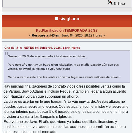
En línea
sivigliano
Re:Planificación TEMPORADA 26/27
«
Respuesta #43 en:
Junio 04, 2026, 18:12 Horas »
Cita de: J_A_REYES en Junio 04, 2026, 13:44 Horas
Gastar un 20 % de lo recaudado + lo ahorrado en fichas.
Pero éste año no hay un bade ni un lukebakio, y ya el año pasado aún con sus
ventas, se invirtió la friolera de 250.000 euros.
Me da a mi que éste año las ventas no van a llegar ni a veinte millones de euros.
Hay muchas finalizaciones de contrato y dos o tres posibles ventas como la
de Vargas, Sow o Adams e incluso Peque. Y también llegar a algún acuerdo
con Nianzú y Jordan que supongan un ahorro.
La clave es acertar en lo que traigan. Y ya van muy tarde. A estas alturas no
puedes buscar secretario técnico. Que se apañen con el míster y el secretario
técnico interino para buscar 5 ó 6 jugadores dignos para competir en primera
división a sumar a los Sangante e Iglesias.
Este verano es clave. El año que viene ya habrá equilibrio financiero y
posiblemente nuevos adquirentes de las acciones que permitirán acceder a
mejores opciones en el mercado.