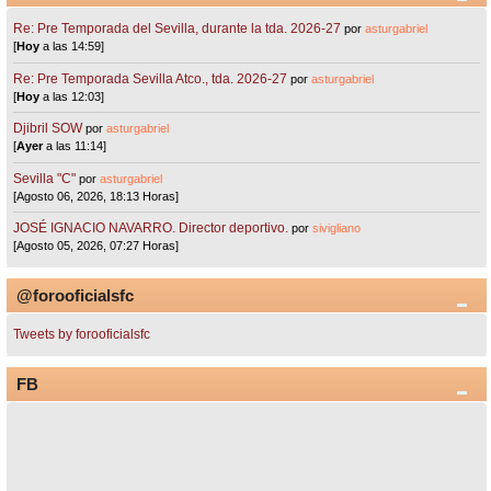
Re: Pre Temporada del Sevilla, durante la tda. 2026-27
por
asturgabriel
[
Hoy
a las 14:59]
Re: Pre Temporada Sevilla Atco., tda. 2026-27
por
asturgabriel
[
Hoy
a las 12:03]
Djibril SOW
por
asturgabriel
[
Ayer
a las 11:14]
Sevilla "C"
por
asturgabriel
[Agosto 06, 2026, 18:13 Horas]
JOSÉ IGNACIO NAVARRO. Director deportivo.
por
sivigliano
[Agosto 05, 2026, 07:27 Horas]
@forooficialsfc
Tweets by forooficialsfc
FB