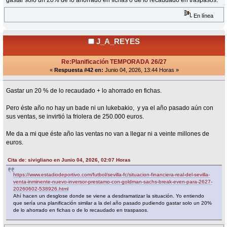
En línea
J_A_REYES
Re:Planificación TEMPORADA 26/27
«
Respuesta #42 en:
Junio 04, 2026, 13:44 Horas »
Gastar un 20 % de lo recaudado + lo ahorrado en fichas.
Pero éste año no hay un bade ni un lukebakio, y ya el año pasado aún con
sus ventas, se invirtió la friolera de 250.000 euros.
Me da a mi que éste año las ventas no van a llegar ni a veinte millones de
euros.
Cita de: sivigliano en Junio 04, 2026, 02:07 Horas
https://www.estadiodeportivo.com/futbol/sevilla-fc/situacion-financiera-real-del-sevilla-
venta-inminente-nuevo-inversor-prestamo-con-goldman-sachs-break-even-para-2627-
20260602-538926.html
Ahí hacen un desglose donde se viene a desdramatizar la situación. Yo entiendo
que sería una planificación similar a la del año pasado pudiendo gastar solo un 20%
de lo ahorrado en fichas o de lo recaudado en traspasos.