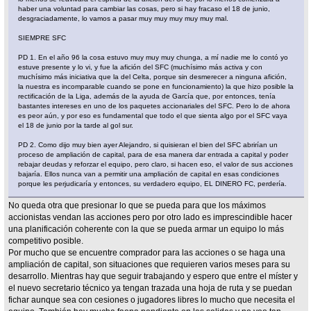
haber una voluntad para cambiar las cosas, pero si hay fracaso el 18 de junio,
desgraciadamente, lo vamos a pasar muy muy muy muy muy mal.
SIEMPRE SFC
PD 1. En el año 96 la cosa estuvo muy muy muy chunga, a mí nadie me lo contó yo
estuve presente y lo vi, y fue la afición del SFC (muchísimo más activa y con
muchísimo más iniciativa que la del Celta, porque sin desmerecer a ninguna afición,
la nuestra es incomparable cuando se pone en funcionamiento) la que hizo posible la
rectificación de la Liga, además de la ayuda de García que, por entonces, tenía
bastantes intereses en uno de los paquetes accionariales del SFC. Pero lo de ahora
es peor aún, y por eso es fundamental que todo el que sienta algo por el SFC vaya
el 18 de junio por la tarde al gol sur.
PD 2. Como dijo muy bien ayer Alejandro, si quisieran el bien del SFC abrirían un
proceso de ampliación de capital, para de esa manera dar entrada a capital y poder
rebajar deudas y reforzar el equipo, pero claro, si hacen eso, el valor de sus acciones
bajaría. Ellos nunca van a permitir una ampliación de capital en esas condiciones
porque les perjudicaría y entonces, su verdadero equipo, EL DINERO FC, perdería.
No queda otra que presionar lo que se pueda para que los máximos
accionistas vendan las acciones pero por otro lado es imprescindible hacer
una planificación coherente con la que se pueda armar un equipo lo más
competitivo posible.
Por mucho que se encuentre comprador para las acciones o se haga una
ampliación de capital, son situaciones que requieren varios meses para su
desarrollo. Mientras hay que seguir trabajando y espero que entre el míster y
el nuevo secretario técnico ya tengan trazada una hoja de ruta y se puedan
fichar aunque sea con cesiones o jugadores libres lo mucho que necesita el