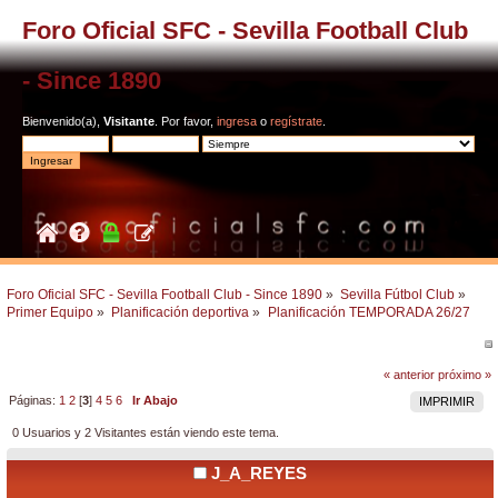
Foro Oficial SFC - Sevilla Football Club
- Since 1890
Bienvenido(a),
Visitante
. Por favor,
ingresa
o
regístrate
.
Foro Oficial SFC - Sevilla Football Club - Since 1890
»
Sevilla Fútbol Club
»
Primer Equipo
»
Planificación deportiva
»
Planificación TEMPORADA 26/27
« anterior
próximo »
Páginas:
1
2
[
3
]
4
5
6
Ir Abajo
IMPRIMIR
0 Usuarios y 2 Visitantes están viendo este tema.
J_A_REYES