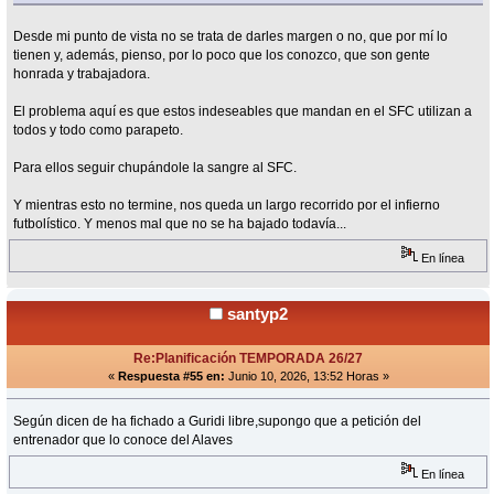
Desde mi punto de vista no se trata de darles margen o no, que por mí lo
tienen y, además, pienso, por lo poco que los conozco, que son gente
honrada y trabajadora.
El problema aquí es que estos indeseables que mandan en el SFC utilizan a
todos y todo como parapeto.
Para ellos seguir chupándole la sangre al SFC.
Y mientras esto no termine, nos queda un largo recorrido por el infierno
futbolístico. Y menos mal que no se ha bajado todavía...
En línea
santyp2
Re:Planificación TEMPORADA 26/27
«
Respuesta #55 en:
Junio 10, 2026, 13:52 Horas »
Según dicen de ha fichado a Guridi libre,supongo que a petición del
entrenador que lo conoce del Alaves
En línea