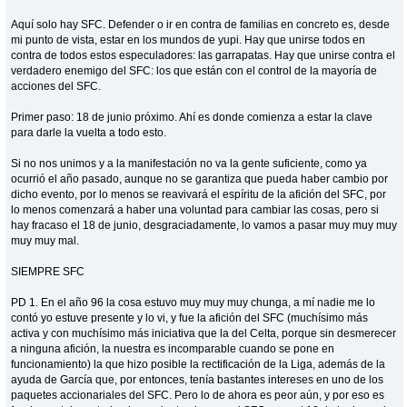
Aquí solo hay SFC. Defender o ir en contra de familias en concreto es, desde
mi punto de vista, estar en los mundos de yupi. Hay que unirse todos en
contra de todos estos especuladores: las garrapatas. Hay que unirse contra el
verdadero enemigo del SFC: los que están con el control de la mayoría de
acciones del SFC.
Primer paso: 18 de junio próximo. Ahí es donde comienza a estar la clave
para darle la vuelta a todo esto.
Si no nos unimos y a la manifestación no va la gente suficiente, como ya
ocurrió el año pasado, aunque no se garantiza que pueda haber cambio por
dicho evento, por lo menos se reavivará el espíritu de la afición del SFC, por
lo menos comenzará a haber una voluntad para cambiar las cosas, pero si
hay fracaso el 18 de junio, desgraciadamente, lo vamos a pasar muy muy muy
muy muy mal.
SIEMPRE SFC
PD 1. En el año 96 la cosa estuvo muy muy muy chunga, a mí nadie me lo
contó yo estuve presente y lo vi, y fue la afición del SFC (muchísimo más
activa y con muchísimo más iniciativa que la del Celta, porque sin desmerecer
a ninguna afición, la nuestra es incomparable cuando se pone en
funcionamiento) la que hizo posible la rectificación de la Liga, además de la
ayuda de García que, por entonces, tenía bastantes intereses en uno de los
paquetes accionariales del SFC. Pero lo de ahora es peor aún, y por eso es