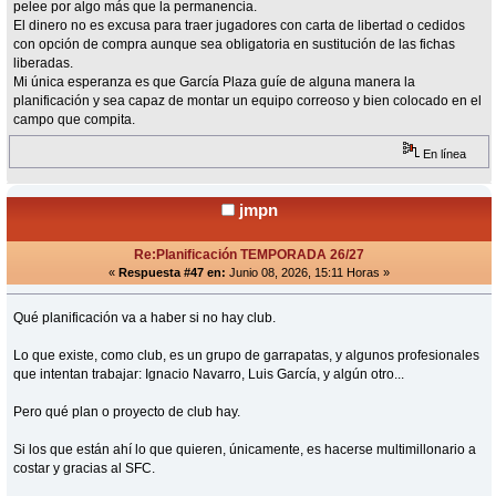
pelee por algo más que la permanencia.
El dinero no es excusa para traer jugadores con carta de libertad o cedidos
con opción de compra aunque sea obligatoria en sustitución de las fichas
liberadas.
Mi única esperanza es que García Plaza guíe de alguna manera la
planificación y sea capaz de montar un equipo correoso y bien colocado en el
campo que compita.
En línea
jmpn
Re:Planificación TEMPORADA 26/27
«
Respuesta #47 en:
Junio 08, 2026, 15:11 Horas »
Qué planificación va a haber si no hay club.
Lo que existe, como club, es un grupo de garrapatas, y algunos profesionales
que intentan trabajar: Ignacio Navarro, Luis García, y algún otro...
Pero qué plan o proyecto de club hay.
Si los que están ahí lo que quieren, únicamente, es hacerse multimillonario a
costar y gracias al SFC.