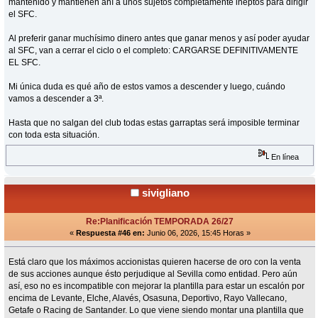
mantenido y mantienen ahí a unos sujetos completamente ineptos para dirigir
el SFC.
Al preferir ganar muchísimo dinero antes que ganar menos y así poder ayudar
al SFC, van a cerrar el ciclo o el completo: CARGARSE DEFINITIVAMENTE
EL SFC.
Mi única duda es qué año de estos vamos a descender y luego, cuándo
vamos a descender a 3ª.
Hasta que no salgan del club todas estas garraptas será imposible terminar
con toda esta situación.
En línea
sivigliano
Re:Planificación TEMPORADA 26/27
«
Respuesta #46 en:
Junio 06, 2026, 15:45 Horas »
Está claro que los máximos accionistas quieren hacerse de oro con la venta
de sus acciones aunque ésto perjudique al Sevilla como entidad. Pero aún
así, eso no es incompatible con mejorar la plantilla para estar un escalón por
encima de Levante, Elche, Alavés, Osasuna, Deportivo, Rayo Vallecano,
Getafe o Racing de Santander. Lo que viene siendo montar una plantilla que