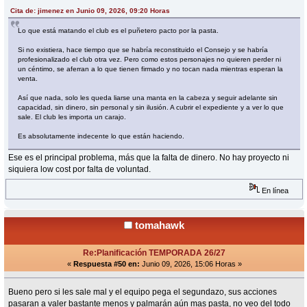
Cita de: jimenez en Junio 09, 2026, 09:20 Horas
Lo que está matando el club es el puñetero pacto por la pasta.
Si no existiera, hace tiempo que se habría reconstituido el Consejo y se habría
profesionalizado el club otra vez. Pero como estos personajes no quieren perder ni
un céntimo, se aferran a lo que tienen firmado y no tocan nada mientras esperan la
venta.
Así que nada, solo les queda liarse una manta en la cabeza y seguir adelante sin
capacidad, sin dinero, sin personal y sin ilusión. A cubrir el expediente y a ver lo que
sale. El club les importa un carajo.
Es absolutamente indecente lo que están haciendo.
Ese es el principal problema, más que la falta de dinero. No hay proyecto ni
siquiera low cost por falta de voluntad.
En línea
tomahawk
Re:Planificación TEMPORADA 26/27
«
Respuesta #50 en:
Junio 09, 2026, 15:06 Horas »
Bueno pero si les sale mal y el equipo pega el segundazo, sus acciones
pasaran a valer bastante menos y palmarán aún mas pasta, no veo del todo