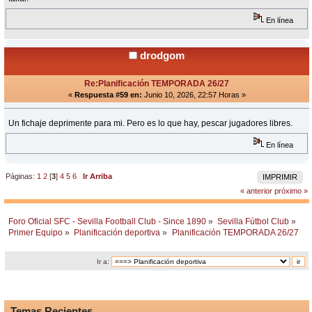
En línea
drodgom
Re:Planificación TEMPORADA 26/27
«
Respuesta #59 en:
Junio 10, 2026, 22:57 Horas »
Un fichaje deprimente para mi. Pero es lo que hay, pescar jugadores libres.
En línea
Páginas:
1
2
[
3
]
4
5
6
Ir Arriba
IMPRIMIR
« anterior
próximo »
Foro Oficial SFC - Sevilla Football Club - Since 1890
»
Sevilla Fútbol Club
»
Primer Equipo
»
Planificación deportiva
»
Planificación TEMPORADA 26/27
Ir a:
Temas Recientes