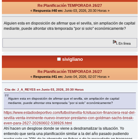
Re:Planificación TEMPORADA 26/27
«
Respuesta #40 en:
Junio 03, 2026, 20:30 Horas »
Alguien esta en disposición de afirmar que el sevilla, sin ampliación de capital
mediante, puede afrontar otra temporada "por si solo" económicamente?
En línea
sivigliano
Re:Planificación TEMPORADA 26/27
«
Respuesta #41 en:
Junio 04, 2026, 02:07 Horas »
Cita de: J_A_REYES en Junio 03, 2026, 20:30 Horas
Alguien esta en disposición de afirmar que el sevilla, sin ampliación de capital
mediante, puede afrontar otra temporada "por si solo" económicamente?
https://www.estadiodeportivo.com/futbol/sevilla-fc/situacion-financiera-real-del-
sevilla-venta-inminente-nuevo-inversor-prestamo-con-goldman-sachs-break-
even-para-2627-20260602-538926.html
Ahí hacen un desglose donde se viene a desdramatizar la situación. Yo
entiendo que sería una planificación similar a la del año pasado pudiendo
gastar solo un 20% de lo ahorrado en fichas o de lo recaudado en traspasos.