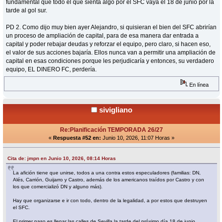
fundamental que todo el que sienta algo por el SFC vaya el 18 de junio por la
tarde al gol sur.
PD 2. Como dijo muy bien ayer Alejandro, si quisieran el bien del SFC abrirían
un proceso de ampliación de capital, para de esa manera dar entrada a
capital y poder rebajar deudas y reforzar el equipo, pero claro, si hacen eso,
el valor de sus acciones bajaría. Ellos nunca van a permitir una ampliación de
capital en esas condiciones porque les perjudicaría y entonces, su verdadero
equipo, EL DINERO FC, perdería.
En línea
sivigliano
Re:Planificación TEMPORADA 26/27
«
Respuesta #52 en:
Junio 10, 2026, 11:07 Horas »
Cita de: jmpn en Junio 10, 2026, 08:14 Horas
La afición tiene que unirse, todos a una contra estos especuladores (familias: DN,
Alés, Carrión, Guijarro y Castro, además de los americanos traídos por Castro y con
los que comercializó DN y alguno más).
Hay que organizarse e ir con todo, dentro de la legalidad, a por estos que destruyen
el SFC.
El primer paso es llenar las calles de Sevilla la tarde del próximo día 18 de junio.