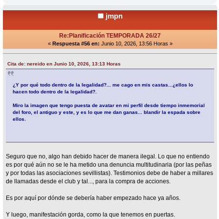
jmpn
Re:Planificación TEMPORADA 26/27
«
Respuesta #56 en:
Junio 10, 2026, 13:56 Horas »
Cita de: nereido en Junio 10, 2026, 13:13 Horas
¿Y por qué todo dentro de la legalidad?... me cago en mis castas...¿ellos lo
hacen todo dentro de la legalidad?.
Miro la imagen que tengo puesta de avatar en mi perfil desde tiempo inmemorial
del foro, el antiguo y este, y es lo que me dan ganas... blandir la espada sobre
ellos.
Seguro que no, algo han debido hacer de manera ilegal. Lo que no entiendo
es por qué aún no se le ha metido una denuncia multitudinaria (por las peñas
y por todas las asociaciones sevillistas). Testimonios debe de haber a millares
de llamadas desde el club y tal..., para la compra de acciones.
Es por aquí por dónde se debería haber empezado hace ya años.
Y luego, manifestación gorda, como la que tenemos en puertas.