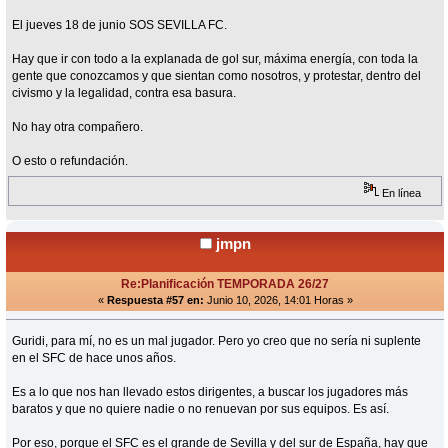
El jueves 18 de junio SOS SEVILLA FC.
Hay que ir con todo a la explanada de gol sur, máxima energía, con toda la
gente que conozcamos y que sientan como nosotros, y protestar, dentro del
civismo y la legalidad, contra esa basura.
No hay otra compañero.
O esto o refundación.
En línea
jmpn
Re:Planificación TEMPORADA 26/27
«
Respuesta #57 en:
Junio 10, 2026, 14:01 Horas »
Guridi, para mí, no es un mal jugador. Pero yo creo que no sería ni suplente
en el SFC de hace unos años.
Es a lo que nos han llevado estos dirigentes, a buscar los jugadores más
baratos y que no quiere nadie o no renuevan por sus equipos. Es así.
Por eso, porque el SFC es el grande de Sevilla y del sur de España, hay que