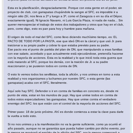
Esta es la planificación, desgraciadamente. Porque con esta gente en el poder, sin
proyecto de club, con garrapatas chupándole la sangre al SFC, es imposible ir a
ningún sitio (Sí, nos lleva a 2ª y luego a 3ª, como el Zaragoza o en su día el Dépor,
exactamente igual). Ni Ignacio Navarro, ni Luis García Plaza, ni nada de nada... Sin
querer menospreciar el trabajo de estos dos trabajadores y otros que hay en el club,
pero, como digo, esto es pan para hoy y hambre para mañana.
El origen de todo el mal del SFC, como llevo diciendo muchísimo tiempo, es: EL
PACTO DE TODO POR LA PASTA, ese que ideó DN en la cárcel y que usó Jr. para
traicionar a su propio padre y cobrar lo que estaba previsto para su padre.
Ese pacto era el punto de partida del plan de DN, que manipulando a esas familias
con ese salario, acordado y que actualmente está ejecutándose, pretendía hacerse
con la mayoría de acciones. Esta es la realidad y lo que inició toda esta guerra que
está matando al SFC, porque los demás, con la traición de Jr. a su padre
reaccionaron y se pusieron todos en contra de DN.
O esto lo vemos todos los sevillistas, toda la afición, y nos unimos en torno a esta
realidad y nos organizamos y luchamos por nuestro SFC, o esta gente (las
garrapatas) acaba con el SFC, literalmente.
Aquí solo hay SFC. Defender o ir en contra de familias en concreto es, desde mi
punto de vista, estar en los mundos de yupi. Hay que unirse todos en contra de
todos estos especuladores: las garrapatas. Hay que unirse contra el verdadero
enemigo del SFC: los que están con el control de la mayoría de acciones del SFC.
Primer paso: 18 de junio próximo. Ahí es donde comienza a estar la clave para darle
la vuelta a todo esto.
Si no nos unimos y a la manifestación no va la gente suficiente, como ya ocurrió el
año pasado, aunque no se garantiza que pueda haber cambio por dicho evento, por
lo menos se reavivará el espíritu de la afición del SFC, por lo menos comenzará a