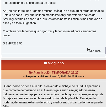
ir el 18 de junio a la explanada de gol sur.
Ahí, en esa tarde, nos jugamos mucho, más que en cualquier tarde de final de
uefa o de copa. Hay que salir en manifestación y abarrotar las calles de
Sevilla y decirles a esos h.d.p. que estamos hasta los mismísimos huevos de
ellos y de toda su gestión.
Y también nos tenemos que organizar y tener voluntad para cambiar las
cosas.
SIEMPRE SFC
En línea
sivigliano
Re:Planificación TEMPORADA 26/27
«
Respuesta #58 en:
Junio 10, 2026, 16:21 Horas »
Bueno, como no tiene aún hilo, bienvenido el fichaje de Guridi. Esperemos
que como ha demostrado en el Alavés siga siendo ese jugador intenso,
todoterreno que trabaje para el equipo. Por mucho que nos pese, este tipo de
fichajes son necesarios en la reconstrucción de la plantilla. Eso sí, en la
portería, delantera, extremo derecho y mediocentro organizador no se puede
fallar.