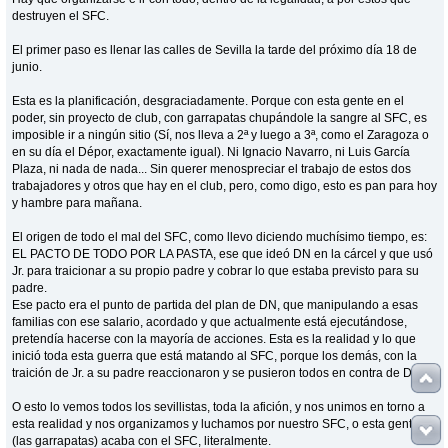
destruyen el SFC.
El primer paso es llenar las calles de Sevilla la tarde del próximo día 18 de
junio.
Esta es la planificación, desgraciadamente. Porque con esta gente en el
poder, sin proyecto de club, con garrapatas chupándole la sangre al SFC, es
imposible ir a ningún sitio (Sí, nos lleva a 2ª y luego a 3ª, como el Zaragoza o
en su día el Dépor, exactamente igual). Ni Ignacio Navarro, ni Luis García
Plaza, ni nada de nada... Sin querer menospreciar el trabajo de estos dos
trabajadores y otros que hay en el club, pero, como digo, esto es pan para hoy
y hambre para mañana.
El origen de todo el mal del SFC, como llevo diciendo muchísimo tiempo, es:
EL PACTO DE TODO POR LA PASTA, ese que ideó DN en la cárcel y que usó
Jr. para traicionar a su propio padre y cobrar lo que estaba previsto para su
padre.
Ese pacto era el punto de partida del plan de DN, que manipulando a esas
familias con ese salario, acordado y que actualmente está ejecutándose,
pretendía hacerse con la mayoría de acciones. Esta es la realidad y lo que
inició toda esta guerra que está matando al SFC, porque los demás, con la
traición de Jr. a su padre reaccionaron y se pusieron todos en contra de DN.
O esto lo vemos todos los sevillistas, toda la afición, y nos unimos en torno a
esta realidad y nos organizamos y luchamos por nuestro SFC, o esta gente
(las garrapatas) acaba con el SFC, literalmente.