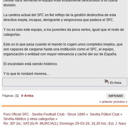
Desde hace semanas el equipo está virtualmente descendido a la cuarta
división.
La cantera actual del SFC es fiel reflejo de la gestión destructiva de esta
directiva inepta, incapaz, denigrante y vergonzosa que padece el SFC.
Y no es solo este equipo, a los juveniles da pena verlos, igual que el resto de
categorías.
Esto es lo que pasa cuando el mando lo cogen unos completos ineptos, que
son capaces de cargarse hasta una institución como el SFC, el equipo,
organización o entidad con mayor relevancia y caché del sur de España.
El escándalo está siendo histórico.
Y lo que te rondaré morena...
En línea
Páginas: [
1
]
Ir Arriba
IMPRIMIR
« anterior
próximo »
Foro Oficial SFC - Sevilla Football Club - Since 1890
»
Sevilla Fútbol Club
»
Sevilla Atlético y otras categorías
»
Re: 30ª Jor.; SAT.(0)-R. MURCIA(1); Domingo-29-03-26; 16,30 hor.; Est. J. Navas