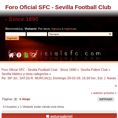
Foro Oficial SFC - Sevilla Football Club
- Since 1890
Bienvenido(a),
Visitante
. Por favor,
ingresa
o
regístrate
.
Foro Oficial SFC - Sevilla Football Club - Since 1890
»
Sevilla Fútbol Club
»
Sevilla Atlético y otras categorías
»
Re: 30ª Jor.; SAT.(0)-R. MURCIA(1); Domingo-29-03-26; 16,30 hor.; Est. J. Navas.
« anterior
próximo »
Páginas: [
1
]
Ir Abajo
IMPRIMIR
0 Usuarios y 1 Visitante están viendo este tema.
asturgabriel