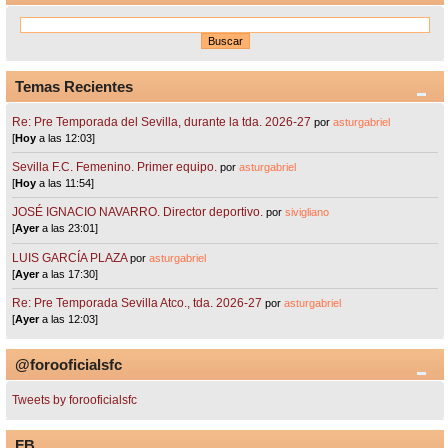
Temas Recientes
Re: Pre Temporada del Sevilla, durante la tda. 2026-27
por
asturgabriel
[
Hoy
a las 12:03]
Sevilla F.C. Femenino. Primer equipo.
por
asturgabriel
[
Hoy
a las 11:54]
JOSÉ IGNACIO NAVARRO. Director deportivo.
por
sivigliano
[
Ayer
a las 23:01]
LUIS GARCÍA PLAZA
por
asturgabriel
[
Ayer
a las 17:30]
Re: Pre Temporada Sevilla Atco., tda. 2026-27
por
asturgabriel
[
Ayer
a las 12:03]
@forooficialsfc
Tweets by forooficialsfc
FB