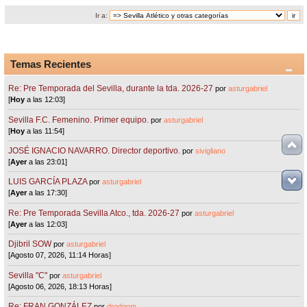
Ir a:
Temas Recientes
Re: Pre Temporada del Sevilla, durante la tda. 2026-27
por
asturgabriel
[
Hoy
a las 12:03]
Sevilla F.C. Femenino. Primer equipo.
por
asturgabriel
[
Hoy
a las 11:54]
JOSÉ IGNACIO NAVARRO. Director deportivo.
por
sivigliano
[
Ayer
a las 23:01]
LUIS GARCÍA PLAZA
por
asturgabriel
[
Ayer
a las 17:30]
Re: Pre Temporada Sevilla Atco., tda. 2026-27
por
asturgabriel
[
Ayer
a las 12:03]
Djibril SOW
por
asturgabriel
[Agosto 07, 2026, 11:14 Horas]
Sevilla "C"
por
asturgabriel
[Agosto 06, 2026, 18:13 Horas]
Re: FRAN GONZÁLEZ
por
drodgom