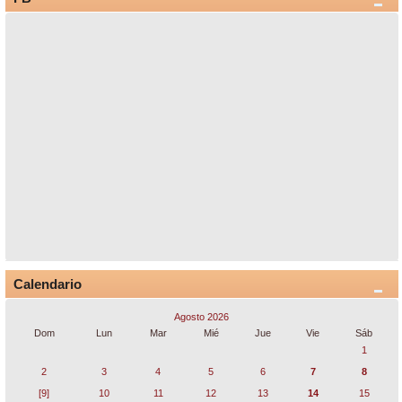
Calendario
Agosto 2026
Dom
Lun
Mar
Mié
Jue
Vie
Sáb
1
2
3
4
5
6
7
8
[9]
10
11
12
13
14
15