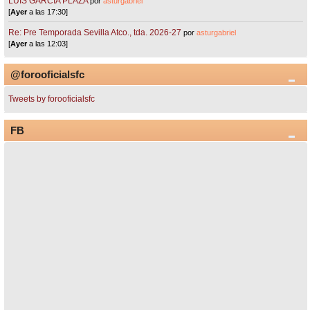
LUIS GARCÍA PLAZA
por
asturgabriel
[
Ayer
a las 17:30]
Re: Pre Temporada Sevilla Atco., tda. 2026-27
por
asturgabriel
[
Ayer
a las 12:03]
@forooficialsfc
Tweets by forooficialsfc
FB