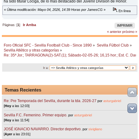
ha sido titular Lociga, de lo más destacado del Juvenil División de Honor.
«
Última modificación: Mayo 04, 2026, 14:39 Horas por JamesCG
»
En línea
Páginas: [
1
]
Ir Arriba
IMPRIMIR
« anterior
próximo »
Foro Oficial SFC - Sevilla Football Club - Since 1890
»
Sevilla Fútbol Club
»
Sevilla Atlético y otras categorías
»
Re: 35ª Jor.; TARRAGONA(2)-SAT.(1); Sábado-02-05-26; 16,15 hor.; Est. C. Dau
Ir a:
Temas Recientes
Re: Pre Temporada del Sevilla, durante la tda. 2026-27
por
asturgabriel
[
Hoy
a las 12:03]
Sevilla F.C. Femenino. Primer equipo.
por
asturgabriel
[
Hoy
a las 11:54]
JOSÉ IGNACIO NAVARRO. Director deportivo.
por
sivigliano
[
Ayer
a las 23:01]