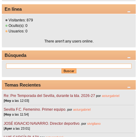
En línea
Visitantes: 879
Oculto(s): 0
Usuarios: 0
There aren't any users online.
Búsqueda
Temas Recientes
Re: Pre Temporada del Sevilla, durante la tda. 2026-27
por
asturgabriel
[
Hoy
a las 12:03]
Sevilla F.C. Femenino. Primer equipo.
por
asturgabriel
[
Hoy
a las 11:54]
JOSÉ IGNACIO NAVARRO. Director deportivo.
por
sivigliano
[
Ayer
a las 23:01]