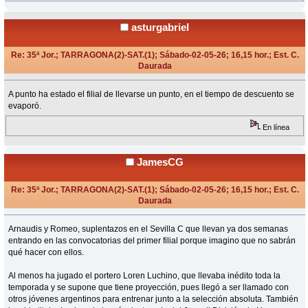
asturgabriel
Re: 35ª Jor.; TARRAGONA(2)-SAT.(1); Sábado-02-05-26; 16,15 hor.; Est. C.
Daurada
«
Respuesta #2 en:
Mayo 02, 2026, 20:07 Horas »
A punto ha estado el filial de llevarse un punto, en el tiempo de descuento se
evaporó.
En línea
JamesCG
Re: 35ª Jor.; TARRAGONA(2)-SAT.(1); Sábado-02-05-26; 16,15 hor.; Est. C.
Daurada
«
Respuesta #3 en:
Mayo 04, 2026, 14:25 Horas »
Arnaudis y Romeo, suplentazos en el Sevilla C que llevan ya dos semanas
entrando en las convocatorias del primer filial porque imagino que no sabrán
qué hacer con ellos.
Al menos ha jugado el portero Loren Luchino, que llevaba inédito toda la
temporada y se supone que tiene proyección, pues llegó a ser llamado con
otros jóvenes argentinos para entrenar junto a la selección absoluta. También