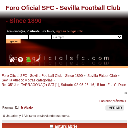
Foro Oficial SFC - Sevilla Football Club
- Since 1890
Bienvenido(a),
Visitante
. Por favor,
ingresa
o
regístrate
.
Foro Oficial SFC - Sevilla Football Club - Since 1890
»
Sevilla Fútbol Club
»
Sevilla Atlético y otras categorías
»
Re: 35ª Jor.; TARRAGONA(2)-SAT.(1); Sábado-02-05-26; 16,15 hor.; Est. C. Daur
« anterior
próximo »
Páginas: [
1
]
Ir Abajo
IMPRIMIR
0 Usuarios y 1 Visitante están viendo este tema.
asturgabriel