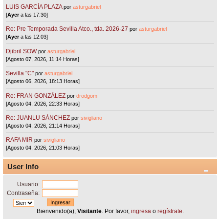
LUIS GARCÍA PLAZA
por
asturgabriel
[
Ayer
a las 17:30]
Re: Pre Temporada Sevilla Atco., tda. 2026-27
por
asturgabriel
[
Ayer
a las 12:03]
Djibril SOW
por
asturgabriel
[Agosto 07, 2026, 11:14 Horas]
Sevilla "C"
por
asturgabriel
[Agosto 06, 2026, 18:13 Horas]
Re: FRAN GONZÁLEZ
por
drodgom
[Agosto 04, 2026, 22:33 Horas]
Re: JUANLU SÁNCHEZ
por
sivigliano
[Agosto 04, 2026, 21:14 Horas]
RAFA MIR
por
sivigliano
[Agosto 04, 2026, 21:03 Horas]
User Info
Usuario:
Contraseña:
Bienvenido(a),
Visitante
. Por favor,
ingresa
o
regístrate
.