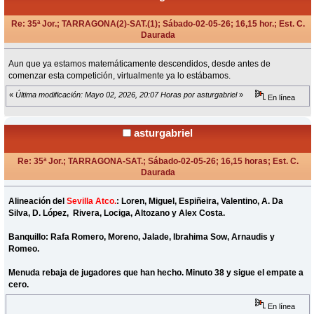
Re: 35ª Jor.; TARRAGONA(2)-SAT.(1); Sábado-02-05-26; 16,15 hor.; Est. C.
Daurada
«
en:
Abril 28, 2026, 11:11 Horas »
Aun que ya estamos matemáticamente descendidos, desde antes de
comenzar esta competición, virtualmente ya lo estábamos.
«
Última modificación: Mayo 02, 2026, 20:07 Horas por asturgabriel
»
En línea
asturgabriel
Re: 35ª Jor.; TARRAGONA-SAT.; Sábado-02-05-26; 16,15 horas; Est. C.
Daurada
«
Respuesta #1 en:
Mayo 02, 2026, 16:55 Horas »
Alineación del
Sevilla Atco.
: Loren, Miguel, Espiñeira, Valentino, A. Da
Silva, D. López, Rivera, Lociga, Altozano y Alex Costa.
Banquillo: Rafa Romero, Moreno, Jalade, Ibrahima Sow, Arnaudis y
Romeo.
Menuda rebaja de jugadores que han hecho. Minuto 38 y sigue el empate a
cero.
En línea