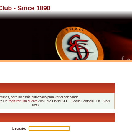
 Club - Since 1890
ntimos, pero no estás autorizado para ver el calendario.
az clic
registrar una cuenta
con Foro Oficial SFC - Sevilla Football Club - Since
1890.
Usuario: