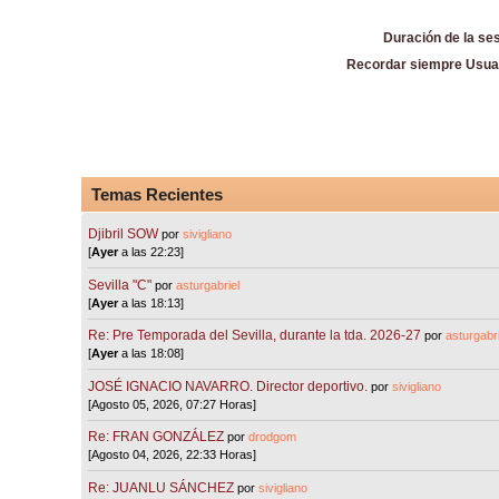
Duración de la se
Recordar siempre Usua
Temas Recientes
Djibril SOW
por
sivigliano
[
Ayer
a las 22:23]
Sevilla "C"
por
asturgabriel
[
Ayer
a las 18:13]
Re: Pre Temporada del Sevilla, durante la tda. 2026-27
por
asturgabri
[
Ayer
a las 18:08]
JOSÉ IGNACIO NAVARRO. Director deportivo.
por
sivigliano
[Agosto 05, 2026, 07:27 Horas]
Re: FRAN GONZÁLEZ
por
drodgom
[Agosto 04, 2026, 22:33 Horas]
Re: JUANLU SÁNCHEZ
por
sivigliano