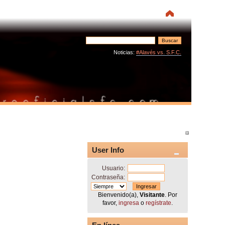
Noticias:
#Alavés vs. S.F.C.
User Info
Usuario:
Contraseña:
Bienvenido(a),
Visitante
. Por
favor,
ingresa
o
regístrate
.