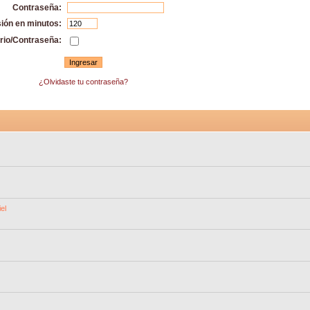
Contraseña:
sión en minutos:
rio/Contraseña:
¿Olvidaste tu contraseña?
el