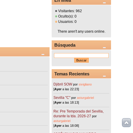
En línea
Visitantes: 962
Oculto(s): 0
Usuarios: 0
There aren't any users online.
Búsqueda
Temas Recientes
Djibril SOW
por
sivigliano
[
Ayer
a las 22:23]
Sevilla "C"
por
asturgabriel
[
Ayer
a las 18:13]
Re: Pre Temporada del Sevilla,
durante la tda. 2026-27
por
asturgabriel
[
Ayer
a las 18:08]