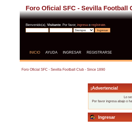
Foro Oficial SFC - Sevilla Football
Bienvenido(a),
Visitante
. Por favor,
ingresa
o
regístrate
.
INICIO
AYUDA
INGRESAR
REGISTRARSE
Foro Oficial SFC - Sevilla Football Club - Since 1890
¡Advertencia!
Lo se
Por favor ingresa abajo o h
Ingresar