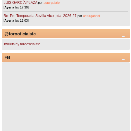
LUIS GARCÍA PLAZA
por
asturgabriel
[
Ayer
a las 17:30]
Re: Pre Temporada Sevilla Atco., tda. 2026-27
por
asturgabriel
[
Ayer
a las 12:03]
@forooficialsfc
Tweets by forooficialsfc
FB