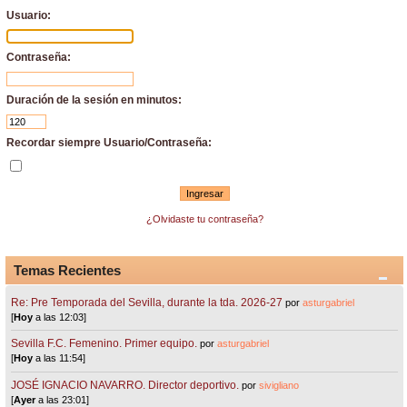
Usuario:
Contraseña:
Duración de la sesión en minutos:
Recordar siempre Usuario/Contraseña:
¿Olvidaste tu contraseña?
Temas Recientes
Re: Pre Temporada del Sevilla, durante la tda. 2026-27
por
asturgabriel
[
Hoy
a las 12:03]
Sevilla F.C. Femenino. Primer equipo.
por
asturgabriel
[
Hoy
a las 11:54]
JOSÉ IGNACIO NAVARRO. Director deportivo.
por
sivigliano
[
Ayer
a las 23:01]