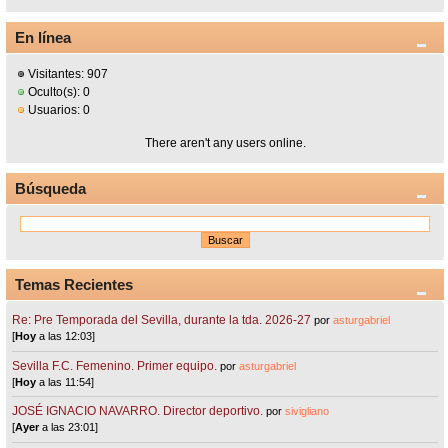
En línea
Visitantes: 907
Oculto(s): 0
Usuarios: 0
There aren't any users online.
Búsqueda
Temas Recientes
Re: Pre Temporada del Sevilla, durante la tda. 2026-27
por
asturgabriel
[
Hoy
a las 12:03]
Sevilla F.C. Femenino. Primer equipo.
por
asturgabriel
[
Hoy
a las 11:54]
JOSÉ IGNACIO NAVARRO. Director deportivo.
por
sivigliano
[
Ayer
a las 23:01]