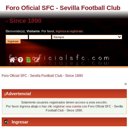
Foro Oficial SFC - Sevilla Football Club
- Since 1890
Bienvenido(a),
Visitante
. Por favor,
ingresa
o
regístrate
.
Foro Oficial SFC - Sevilla Football Club - Since 1890
¡Advertencia!
Solamente usuarios registrados tienen acceso a esta sección.
Por favor ingresa abajo o haz clic
registrar una cuenta
con Foro Oficial SFC - Sevilla
Football Club - Since 1890.
Ingresar