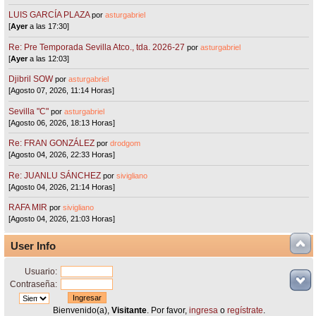
LUIS GARCÍA PLAZA
por
asturgabriel
[
Ayer
a las 17:30]
Re: Pre Temporada Sevilla Atco., tda. 2026-27
por
asturgabriel
[
Ayer
a las 12:03]
Djibril SOW
por
asturgabriel
[Agosto 07, 2026, 11:14 Horas]
Sevilla "C"
por
asturgabriel
[Agosto 06, 2026, 18:13 Horas]
Re: FRAN GONZÁLEZ
por
drodgom
[Agosto 04, 2026, 22:33 Horas]
Re: JUANLU SÁNCHEZ
por
sivigliano
[Agosto 04, 2026, 21:14 Horas]
RAFA MIR
por
sivigliano
[Agosto 04, 2026, 21:03 Horas]
User Info
Usuario:
Contraseña:
Bienvenido(a),
Visitante
. Por favor,
ingresa
o
regístrate
.