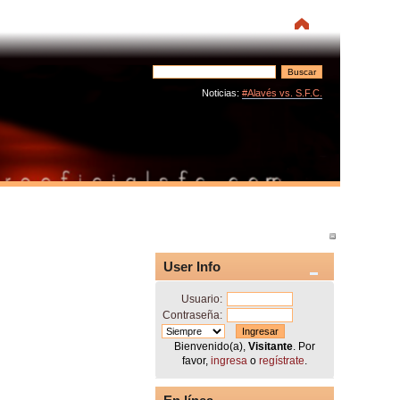
Noticias:
#Alavés vs. S.F.C.
User Info
Usuario:
Contraseña:
Bienvenido(a),
Visitante
. Por
favor,
ingresa
o
regístrate
.