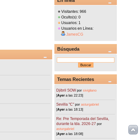
En línea
Visitantes: 966
Oculto(s): 0
Usuarios: 1
Usuarios en Línea:
JamesCG
Búsqueda
Temas Recientes
Djibril SOW
por
sivigliano
[
Ayer
a las 22:23]
Sevilla "C"
por
asturgabriel
[
Ayer
a las 18:13]
Re: Pre Temporada del Sevilla,
durante la tda. 2026-27
por
asturgabriel
[
Ayer
a las 18:08]