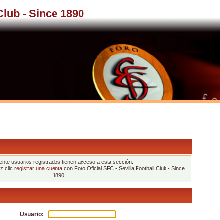
 Club - Since 1890
nte usuarios registrados tienen acceso a esta sección.
az clic
registrar una cuenta
con Foro Oficial SFC - Sevilla Football Club - Since
1890.
Usuario: