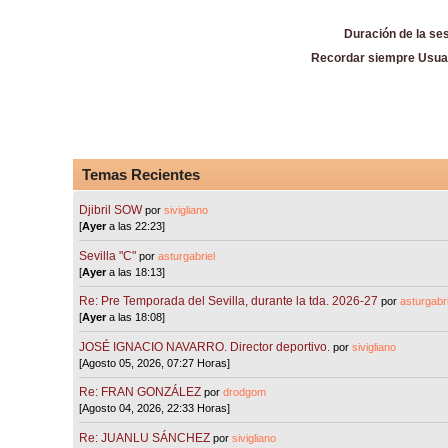
Duración de la se
Recordar siempre Usua
Temas Recientes
Djibril SOW
por
sivigliano
[
Ayer
a las 22:23]
Sevilla "C"
por
asturgabriel
[
Ayer
a las 18:13]
Re: Pre Temporada del Sevilla, durante la tda. 2026-27
por
asturgabri
[
Ayer
a las 18:08]
JOSÉ IGNACIO NAVARRO. Director deportivo.
por
sivigliano
[Agosto 05, 2026, 07:27 Horas]
Re: FRAN GONZÁLEZ
por
drodgom
[Agosto 04, 2026, 22:33 Horas]
Re: JUANLU SÁNCHEZ
por
sivigliano