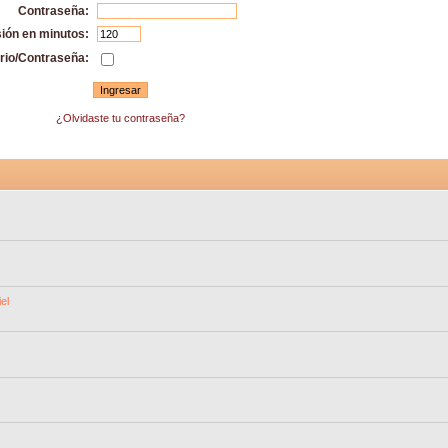
Contraseña:
sión en minutos:
rio/Contraseña:
¿Olvidaste tu contraseña?
el