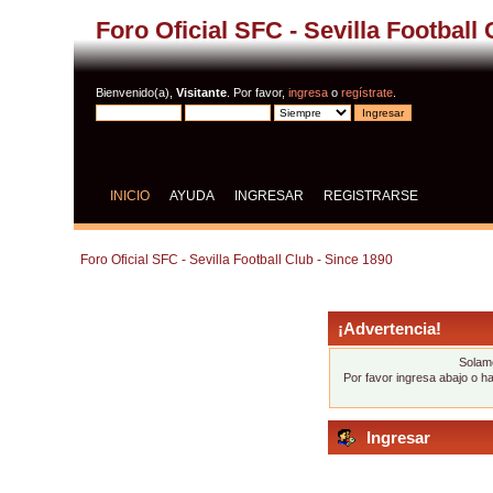
Foro Oficial SFC - Sevilla Football
Bienvenido(a),
Visitante
. Por favor,
ingresa
o
regístrate
.
INICIO
AYUDA
INGRESAR
REGISTRARSE
Foro Oficial SFC - Sevilla Football Club - Since 1890
¡Advertencia!
Solame
Por favor ingresa abajo o h
Ingresar