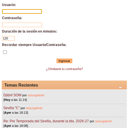
Usuario:
Contraseña:
Duración de la sesión en minutos:
Recordar siempre Usuario/Contraseña:
¿Olvidaste tu contraseña?
Temas Recientes
Djibril SOW
por
asturgabriel
[
Hoy
a las 11:14]
Sevilla "C"
por
asturgabriel
[
Ayer
a las 18:13]
Re: Pre Temporada del Sevilla, durante la tda. 2026-27
por
asturgabriel
[
Ayer
a las 18:08]