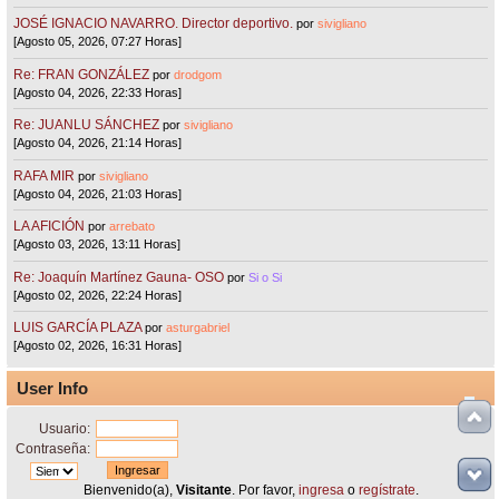
JOSÉ IGNACIO NAVARRO. Director deportivo.
por
sivigliano
[Agosto 05, 2026, 07:27 Horas]
Re: FRAN GONZÁLEZ
por
drodgom
[Agosto 04, 2026, 22:33 Horas]
Re: JUANLU SÁNCHEZ
por
sivigliano
[Agosto 04, 2026, 21:14 Horas]
RAFA MIR
por
sivigliano
[Agosto 04, 2026, 21:03 Horas]
LA AFICIÓN
por
arrebato
[Agosto 03, 2026, 13:11 Horas]
Re: Joaquín Martínez Gauna- OSO
por
Si o Si
[Agosto 02, 2026, 22:24 Horas]
LUIS GARCÍA PLAZA
por
asturgabriel
[Agosto 02, 2026, 16:31 Horas]
User Info
Usuario:
Contraseña:
Bienvenido(a),
Visitante
. Por favor,
ingresa
o
regístrate
.