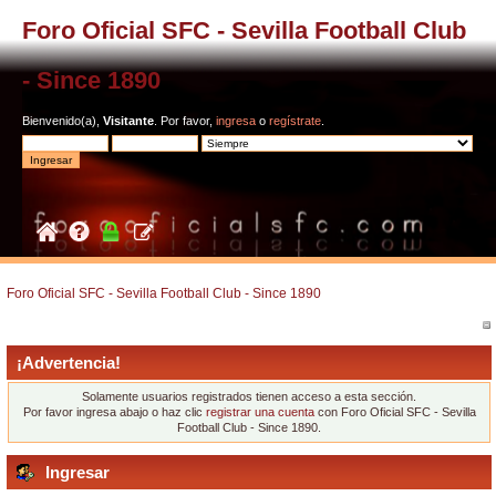
Foro Oficial SFC - Sevilla Football Club
- Since 1890
Bienvenido(a),
Visitante
. Por favor,
ingresa
o
regístrate
.
Foro Oficial SFC - Sevilla Football Club - Since 1890
¡Advertencia!
Solamente usuarios registrados tienen acceso a esta sección.
Por favor ingresa abajo o haz clic
registrar una cuenta
con Foro Oficial SFC - Sevilla
Football Club - Since 1890.
Ingresar