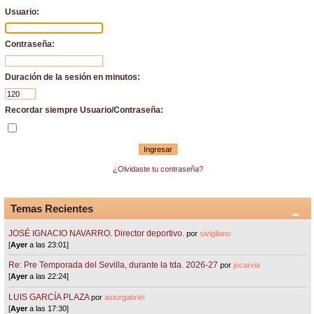
Usuario:
Contraseña:
Duración de la sesión en minutos:
Recordar siempre Usuario/Contraseña:
¿Olvidaste tu contraseña?
Temas Recientes
JOSÉ IGNACIO NAVARRO. Director deportivo.
por
sivigliano
[
Ayer
a las 23:01]
Re: Pre Temporada del Sevilla, durante la tda. 2026-27
por
jocarvia
[
Ayer
a las 22:24]
LUIS GARCÍA PLAZA
por
asturgabriel
[
Ayer
a las 17:30]