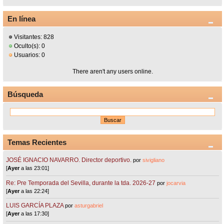
En línea
Visitantes: 828
Oculto(s): 0
Usuarios: 0
There aren't any users online.
Búsqueda
Temas Recientes
JOSÉ IGNACIO NAVARRO. Director deportivo.
por
sivigliano
[
Ayer
a las 23:01]
Re: Pre Temporada del Sevilla, durante la tda. 2026-27
por
jocarvia
[
Ayer
a las 22:24]
LUIS GARCÍA PLAZA
por
asturgabriel
[
Ayer
a las 17:30]