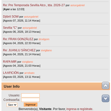
Re: Pre Temporada Sevilla Atco., tda. 2026-27
por
asturgabriel
[
Ayer
a las 12:03]
Djibril SOW
por
asturgabriel
[Agosto 07, 2026, 11:14 Horas]
Sevilla "C"
por
asturgabriel
[Agosto 06, 2026, 18:13 Horas]
Re: FRAN GONZÁLEZ
por
drodgom
[Agosto 04, 2026, 22:33 Horas]
Re: JUANLU SÁNCHEZ
por
sivigliano
[Agosto 04, 2026, 21:14 Horas]
RAFA MIR
por
sivigliano
[Agosto 04, 2026, 21:03 Horas]
LA AFICIÓN
por
arrebato
[Agosto 03, 2026, 13:11 Horas]
User Info
Usuario:
Contraseña:
Bienvenido(a),
Visitante
. Por favor,
ingresa
o
regístrate
.