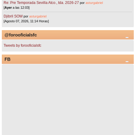
Re: Pre Temporada Sevilla Atco., tda. 2026-27
por
asturgabriel
[
Ayer
a las 12:03]
Djibril SOW
por
asturgabriel
[Agosto 07, 2026, 11:14 Horas]
@forooficialsfc
Tweets by forooficialsfc
FB