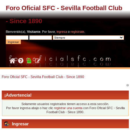
Foro Oficial SFC - Sevilla Football Club
- Since 1890
Bienvenido(a),
Visitante
. Por favor,
ingresa
o
regístrate
.
Foro Oficial SFC - Sevilla Football Club - Since 1890
¡Advertencia!
Solamente usuarios registrados tienen acceso a esta sección.
Por favor ingresa abajo o haz clic
registrar una cuenta
con Foro Oficial SFC - Sevilla
Football Club - Since 1890.
Ingresar