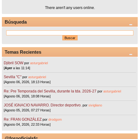
There aren't any users online.
Búsqueda
Temas Recientes
Djibril SOW
por
asturgabriel
[
Ayer
a las 11:14]
Sevilla "C"
por
asturgabriel
[Agosto 06, 2026, 18:13 Horas]
Re: Pre Temporada del Sevilla, durante la tda. 2026-27
por
asturgabriel
[Agosto 06, 2026, 18:08 Horas]
JOSÉ IGNACIO NAVARRO. Director deportivo.
por
sivigliano
[Agosto 05, 2026, 07:27 Horas]
Re: FRAN GONZÁLEZ
por
drodgom
[Agosto 04, 2026, 22:33 Horas]
@forooficialsfc