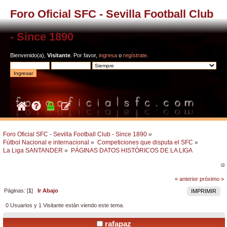
Foro Oficial SFC - Sevilla Football Club
- Since 1890
Bienvenido(a),
Visitante
. Por favor,
ingresa
o
regístrate
.
Foro Oficial SFC - Sevilla Football Club - Since 1890
»
Fútbol Nacional e internacional
»
Competiciones que disputa el SFC
»
La Liga SANTANDER
»
PÁGINAS DATOS HISTÓRICOS DE LA LIGA
« anterior
próximo »
Páginas: [
1
]
Ir Abajo
IMPRIMIR
0 Usuarios y 1 Visitante están viendo este tema.
rafapaz