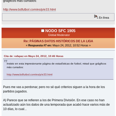
grágficos más currados:
http://www.bdfutbol.com/es/p/e33.html
En línea
NODO SFC 1905
Global Moderator
Re: PÁGINAS DATOS HISTÓRICOS DE LA LIGA
«
Respuesta #7 en:
Mayo 24, 2012, 10:52 Horas »
Cita de: rafapaz en Mayo 24, 2012, 10:46 Horas
insisto en esta impresionante página de estadísticas de futbol, mirad que grágficos
más currados:
http://www.bdfutbol.com/es/p/e33.html
Pues me vas a perdonar, pero no sé qué criterios siguen a la hora de los
partidos jugados.
A) Parece que se refieren a los de Primera División. En ese caso no han
actualizado aún los datos de una temporada que acabó hace varios más de
10 días, lo cual...