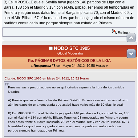
B) Es IMPOSIBLE que el Sevilla haya jugado 140 partidos de Liga con el
Barsa, 138 con el Madrid y 134 con el Ath. Bilbao. Tenemos 68 temporadas en
Primera y según esos datos frente al Barça implicaría 70; con el Madrid, 69; y
con el Ath. Bilbao, 67. Y la realidad es que hemos jugado el mismo número de
partidos contra cada uno porque siempre han estado en Primera.
En línea
NODO SFC 1905
Global Moderator
Re: PÁGINAS DATOS HISTÓRICOS DE LA LIGA
«
Respuesta #8 en:
Mayo 24, 2012, 10:58 Horas »
Cita de: NODO SFC 1905 en Mayo 24, 2012, 10:52 Horas
Pues me vas a perdonar, pero no sé qué criterios siguen a la hora de los partidos
jugados.
A) Parece que se refieren a los de Primera División. En ese caso no han actualizado
aún los datos de una temporada que acabó hace varios más de 10 días, lo cual...
B) Es IMPOSIBLE que el Sevilla haya jugado 140 partidos de Liga con el Barsa, 138
con el Madrid y 134 con el Ath. Bilbao. Tenemos 68 temporadas en Primera y según
esos datos frente al Barça implicaría 70; con el Madrid, 69; y con el Ath. Bilbao, 67. Y
la realidad es que hemos jugado el mismo número de partidos contra cada uno
porque siempre han estado en Primera.