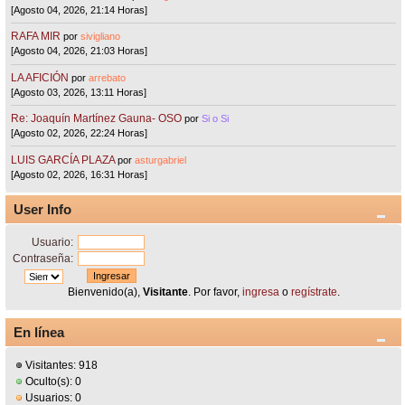
[Agosto 04, 2026, 21:14 Horas]
RAFA MIR
por
sivigliano
[Agosto 04, 2026, 21:03 Horas]
LA AFICIÓN
por
arrebato
[Agosto 03, 2026, 13:11 Horas]
Re: Joaquín Martínez Gauna- OSO
por
Si o Si
[Agosto 02, 2026, 22:24 Horas]
LUIS GARCÍA PLAZA
por
asturgabriel
[Agosto 02, 2026, 16:31 Horas]
User Info
Usuario:
Contraseña:
Bienvenido(a),
Visitante
. Por favor,
ingresa
o
regístrate
.
En línea
Visitantes: 918
Oculto(s): 0
Usuarios: 0