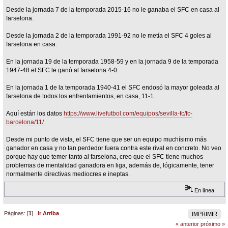
Desde la jornada 7 de la temporada 2015-16 no le ganaba el SFC en casa al
farselona.
Desde la jornada 2 de la temporada 1991-92 no le metía el SFC 4 goles al
farselona en casa.
En la jornada 19 de la temporada 1958-59 y en la jornada 9 de la temporada
1947-48 el SFC le ganó al farselona 4-0.
En la jornada 1 de la temporada 1940-41 el SFC endosó la mayor goleada al
farselona de todos los enfrentamientos, en casa, 11-1.
Aquí están los datos
https://www.livefutbol.com/equipos/sevilla-fc/fc-
barcelona/11/
Desde mi punto de vista, el SFC tiene que ser un equipo muchísimo más
ganador en casa y no tan perdedor fuera contra este rival en concreto. No veo
porque hay que temer tanto al farselona, creo que el SFC tiene muchos
problemas de mentalidad ganadora en liga, además de, lógicamente, tener
normalmente directivas mediocres e ineptas.
En línea
Páginas: [
1
]
Ir Arriba
IMPRIMIR
« anterior
próximo »