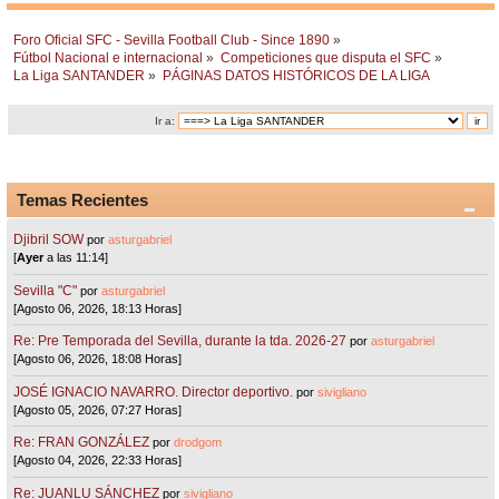
Foro Oficial SFC - Sevilla Football Club - Since 1890
»
Fútbol Nacional e internacional
»
Competiciones que disputa el SFC
»
La Liga SANTANDER
»
PÁGINAS DATOS HISTÓRICOS DE LA LIGA
Ir a:
Temas Recientes
Djibril SOW
por
asturgabriel
[
Ayer
a las 11:14]
Sevilla "C"
por
asturgabriel
[Agosto 06, 2026, 18:13 Horas]
Re: Pre Temporada del Sevilla, durante la tda. 2026-27
por
asturgabriel
[Agosto 06, 2026, 18:08 Horas]
JOSÉ IGNACIO NAVARRO. Director deportivo.
por
sivigliano
[Agosto 05, 2026, 07:27 Horas]
Re: FRAN GONZÁLEZ
por
drodgom
[Agosto 04, 2026, 22:33 Horas]
Re: JUANLU SÁNCHEZ
por
sivigliano