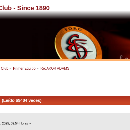
 Club - Since 1890
l Club
»
Primer Equipo
»
Re: AKOR ADAMS
Leído 69404 veces)
0, 2025, 09:54 Horas »