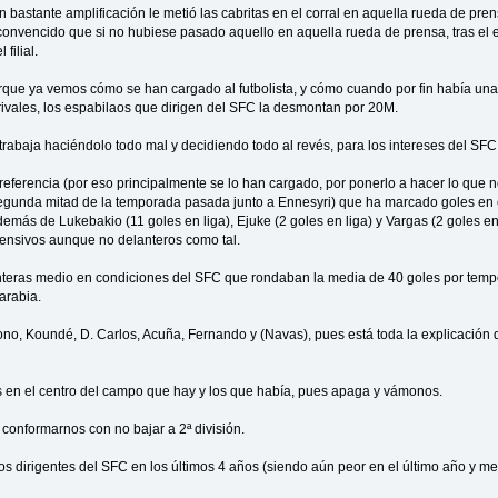
 bastante amplificación le metió las cabritas en el corral en aquella rueda de pr
convencido que si no hubiese pasado aquello en aquella rueda de prensa, tras el e
filial.
porque ya vemos cómo se han cargado al futbolista, y cómo cuando por fin había un
rivales, los espabilaos que dirigen del SFC la desmontan por 20M.
 trabaja haciéndolo todo mal y decidiendo todo al revés, para los intereses del SF
 referencia (por eso principalmente se lo han cargado, por ponerlo a hacer lo que 
segunda mitad de la temporada pasada junto a Ennesyri) que ha marcado goles en 
además de Lukebakio (11 goles en liga), Ejuke (2 goles en liga) y Vargas (2 goles e
fensivos aunque no delanteros como tal.
nteras medio en condiciones del SFC que rondaban la media de 40 goles por temp
arabia.
ono, Koundé, D. Carlos, Acuña, Fernando y (Navas), pues está toda la explicación d
 en el centro del campo que hay y los que había, pues apaga y vámonos.
 conformarnos con no bajar a 2ª división.
 los dirigentes del SFC en los últimos 4 años (siendo aún peor en el último año y