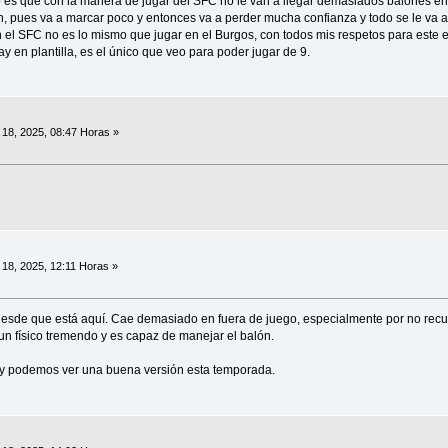
o es que con la manera de jugar del SFC no le van a llegar demasiados balones en 
ón, pues va a marcar poco y entonces va a perder mucha confianza y todo se le va a 
el SFC no es lo mismo que jugar en el Burgos, con todos mis respetos para este 
 en plantilla, es el único que veo para poder jugar de 9.
18, 2025, 08:47 Horas »
18, 2025, 12:11 Horas »
desde que está aquí. Cae demasiado en fuera de juego, especialmente por no recu
e un físico tremendo y es capaz de manejar el balón.
es y podemos ver una buena versión esta temporada.