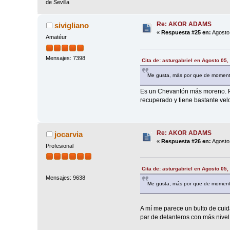
de Sevilla
Re: AKOR ADAMS
sivigliano
«
Respuesta #25 en:
Agosto 
Amatéur
Mensajes: 7398
Cita de: asturgabriel en Agosto 05
Me gusta, más por que de momento 
Es un Chevantón más moreno. Pe
recuperado y tiene bastante vel
Re: AKOR ADAMS
jocarvia
«
Respuesta #26 en:
Agosto 
Profesional
Cita de: asturgabriel en Agosto 05
Mensajes: 9638
Me gusta, más por que de momento 
A mí me parece un bulto de cuid
par de delanteros con más nivel