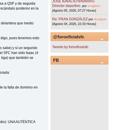
JOSÉ IGNACIO NAVARRO.
ensa a QSF y de seguida
Director deportivo.
por
sivigliano
scándalo posterior en la
[Agosto 05, 2026, 07:27 Horas]
Re: FRAN GONZÁLEZ
por
drodgom
a delantera que medio
[Agosto 04, 2026, 22:33 Horas]
@forooficialsfc
C digo, pues tenemos esto:
Tweets by forooficialsfc
no sabe) y sí un segundo
el SFC han sido Isaac (4
n liga) que también se
FB
orada:
e la falta de dominio en
 medio): UNA AUTÉNTICA