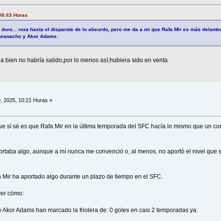
 08:43 Horas
 duro... roza hasta el disparate de lo absurdo, pero me da a mi que Rafa Mir es más delante
 Iheanacho y Akor Adams.
ea bien no habría salido,por lo menos así,hubiera sido en venta
0, 2025, 10:21 Horas »
 que sí sé es que Rafa Mir en la última temporada del SFC hacía lo mismo que un co
ortaba algo, aunque a mí nunca me convenció o, al menos, no aportó el nivel que
a Mir ha aportado algo durante un plazo de tiempo en el SFC.
er cómo:
y Akor Adams han marcado la friolera de: 0 goles en casi 2 temporadas ya.