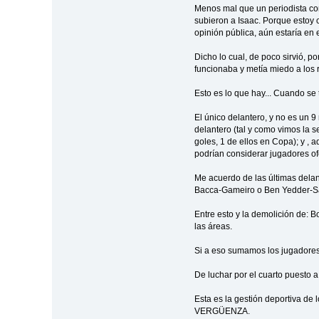
Menos mal que un periodista con
subieron a Isaac. Porque estoy 
opinión pública, aún estaría en el 
Dicho lo cual, de poco sirvió, 
funcionaba y metía miedo a los 
Esto es lo que hay... Cuando se
El único delantero, y no es un 9
delantero (tal y como vimos la 
goles, 1 de ellos en Copa); y , 
podrían considerar jugadores o
Me acuerdo de las últimas dela
Bacca-Gameiro o Ben Yedder-S
Entre esto y la demolición de: B
las áreas.
Si a eso sumamos los jugadores
De luchar por el cuarto puesto a
Esta es la gestión deportiva de
VERGÜENZA.