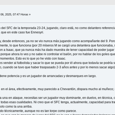
06, 2025, 07:47 Horas »
n del SFC de la temporada 23-24, jugando, claro está, no como delantero referencia
 que en este caso fue Ennesyri.
i y, desde entonces, ya no se vio nunca más jugando como acompañante del 9. Por
ente, lo que funciona (por 20 míseros M se cargó una delantera que funcionaba, 
on a Isaac, que ya nunca más ha dado muestra de tener capacidad de poder jugar e
 porque ahora lo ves y no sabe ni controlar el balón, por no hablar de los goles que
s momentos. Esto es lo que yo he visto con Isaac.
s vender al futbolista y sacar lo que se pueda por él ahora que todavía se podría
o, cuando se tuvo que haber traspasado 2-3 años antes y por lo menos sacar algo)
tiene potencia y es un jugador de arrancadas y desmarques en largo.
en el área, efectivamente, muy parecido a Chevantón, dispara mucho al muñeco; e
a una en ataque, necesitas ser un jugador muy dominante, en duelos, en técnica, o 
on todas esas cualidades. Ni creo que el SFC tenga, actualmente, capacidad para tr
solo como la una arriba.
ado técnicamente, aunque no es tan torpe como parece.