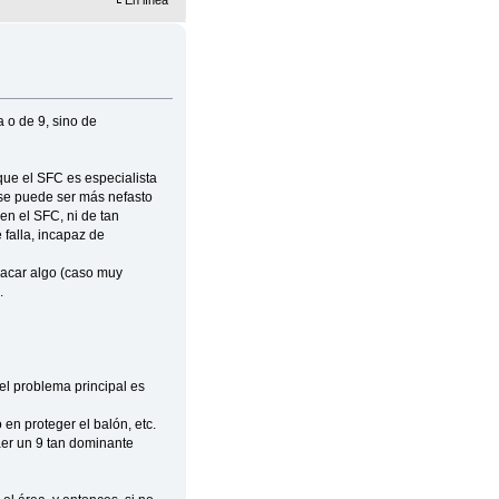
 o de 9, sino de
que el SFC es especialista
se puede ser más nefasto
n el SFC, ni de tan
 falla, incapaz de
 sacar algo (caso muy
.
l problema principal es
en proteger el balón, etc.
aer un 9 tan dominante