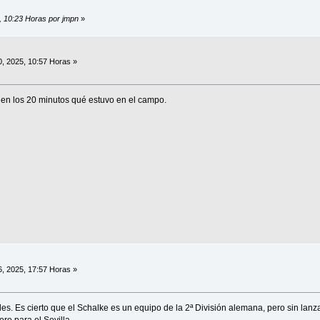
5, 10:23 Horas por jmpn
»
0, 2025, 10:57 Horas »
o en los 20 minutos qué estuvo en el campo.
6, 2025, 17:57 Horas »
s. Es cierto que el Schalke es un equipo de la 2ª División alemana, pero sin lanz
ro para el Sevilla.