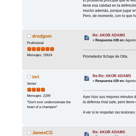
El problema principal que le ve
tiene esa calidad en la definici
mucho además, porque jugar en 
Pero, de momento, con lo que hay
Re: AKOR ADAMS
drodgom
«
Respuesta #28 en:
Agosto 
Profesional
Mensajes: 15624
Prometedor fichaje de Orta.
Re:Re: AKOR ADAMS
inri
«
Respuesta #29 en:
Agosto 
Senior
Mensajes: 2299
Ayer hizo sus mejores minutos 
la defensa rival sale, pero tien
"Don't ever underestimate the
heart of a champion"
A ver si le respetan las lesion
Re: AKOR ADAMS
JamesCG