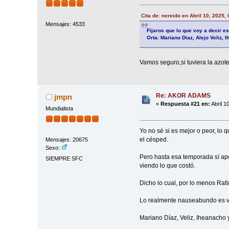
Cita de: nereido en Abril 10, 2025,
Mensajes: 4533
Fijaros que lo que voy a decir es
Orta: Mariano Diaz, Alejo Veliz,
Vamos seguro,si tuviera la azot
Re: AKOR ADAMS
jmpn
«
Respuesta #21 en:
Abril 1
Mundialista
Yo no sé si es mejor o peor, lo
el césped.
Mensajes: 20675
Sexo:
Pero hasta esa temporada sí ap
SIEMPRE SFC
viendo lo que costó.
Dicho lo cual, por lo menos Raf
Lo realmente nauseabundo es v
Mariano Díaz, Veliz, Iheanacho 