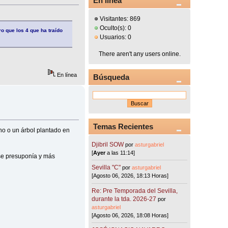
En línea
Visitantes: 869
Oculto(s): 0
ro que los 4 que ha traído
Usuarios: 0
There aren't any users online.
En línea
Búsqueda
Temas Recientes
no o un árbol plantado en
Djibril SOW
por
asturgabriel
[
Ayer
a las 11:14]
 se presuponía y más
Sevilla "C"
por
asturgabriel
[Agosto 06, 2026, 18:13 Horas]
Re: Pre Temporada del Sevilla,
durante la tda. 2026-27
por
asturgabriel
[Agosto 06, 2026, 18:08 Horas]