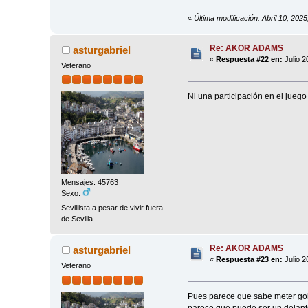
«
Última modificación: Abril 10, 202
Re: AKOR ADAMS
asturgabriel
«
Respuesta #22 en:
Julio 2
Veterano
Ni una participación en el jueg
Mensajes: 45763
Sexo:
Sevillista a pesar de vivir fuera
de Sevilla
Re: AKOR ADAMS
asturgabriel
«
Respuesta #23 en:
Julio 2
Veterano
Pues parece que sabe meter gole
parece que puede ser un delante