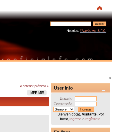
Noticias:
#Alavés vs. S.F.C.
« anterior
próximo »
User Info
IMPRIMIR
Usuario:
Contraseña:
Bienvenido(a),
Visitante
. Por
favor,
ingresa
o
regístrate
.