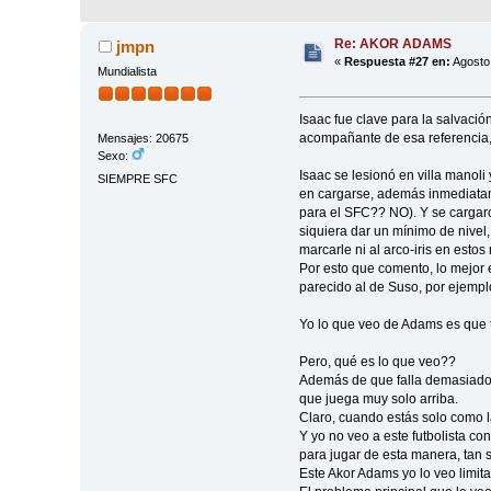
Re: AKOR ADAMS
jmpn
«
Respuesta #27 en:
Agosto 
Mundialista
Isaac fue clave para la salvació
acompañante de esa referencia,
Mensajes: 20675
Sexo:
Isaac se lesionó en villa manol
SIEMPRE SFC
en cargarse, además inmediatam
para el SFC?? NO). Y se cargar
siquiera dar un mínimo de nivel,
marcarle ni al arco-iris en esto
Por esto que comento, lo mejor e
parecido al de Suso, por ejempl
Yo lo que veo de Adams es que 
Pero, qué es lo que veo??
Además de que falla demasiado 
que juega muy solo arriba.
Claro, cuando estás solo como l
Y yo no veo a este futbolista c
para jugar de esta manera, tan 
Este Akor Adams yo lo veo limit