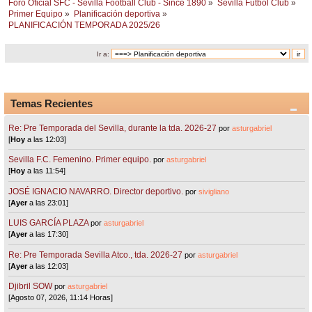
Foro Oficial SFC - Sevilla Football Club - Since 1890
»
Sevilla Fútbol Club
»
Primer Equipo
»
Planificación deportiva
»
PLANIFICACIÓN TEMPORADA 2025/26
Ir a:
Temas Recientes
Re: Pre Temporada del Sevilla, durante la tda. 2026-27
por
asturgabriel
[
Hoy
a las 12:03]
Sevilla F.C. Femenino. Primer equipo.
por
asturgabriel
[
Hoy
a las 11:54]
JOSÉ IGNACIO NAVARRO. Director deportivo.
por
sivigliano
[
Ayer
a las 23:01]
LUIS GARCÍA PLAZA
por
asturgabriel
[
Ayer
a las 17:30]
Re: Pre Temporada Sevilla Atco., tda. 2026-27
por
asturgabriel
[
Ayer
a las 12:03]
Djibril SOW
por
asturgabriel
[Agosto 07, 2026, 11:14 Horas]