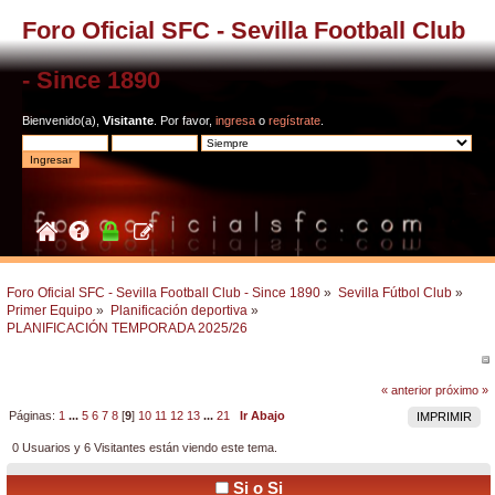
Foro Oficial SFC - Sevilla Football Club
- Since 1890
Bienvenido(a),
Visitante
. Por favor,
ingresa
o
regístrate
.
Foro Oficial SFC - Sevilla Football Club - Since 1890
»
Sevilla Fútbol Club
»
Primer Equipo
»
Planificación deportiva
»
PLANIFICACIÓN TEMPORADA 2025/26
« anterior
próximo »
Páginas:
1
...
5
6
7
8
[
9
]
10
11
12
13
...
21
Ir Abajo
IMPRIMIR
0 Usuarios y 6 Visitantes están viendo este tema.
Si o Si