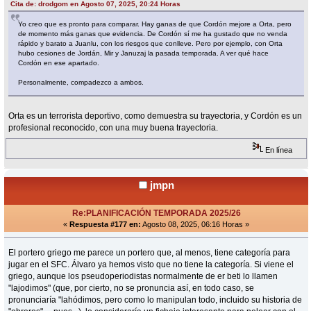
Cita de: drodgom en Agosto 07, 2025, 20:24 Horas
Yo creo que es pronto para comparar. Hay ganas de que Cordón mejore a Orta, pero
de momento más ganas que evidencia. De Cordón sí me ha gustado que no venda
rápido y barato a Juanlu, con los riesgos que conlleve. Pero por ejemplo, con Orta
hubo cesiones de Jordán, Mir y Januzaj la pasada temporada. A ver qué hace
Cordón en ese apartado.
Personalmente, compadezco a ambos.
Orta es un terrorista deportivo, como demuestra su trayectoria, y Cordón es un
profesional reconocido, con una muy buena trayectoria.
En línea
jmpn
Re:PLANIFICACIÓN TEMPORADA 2025/26
«
Respuesta #177 en:
Agosto 08, 2025, 06:16 Horas »
El portero griego me parece un portero que, al menos, tiene categoría para
jugar en el SFC. Álvaro ya hemos visto que no tiene la categoría. Si viene el
griego, aunque los pseudoperiodistas normalmente de er beti lo llamen
"lajodimos" (que, por cierto, no se pronuncia así, en todo caso, se
pronunciaría "lahódimos, pero como lo manipulan todo, incluido su historia de