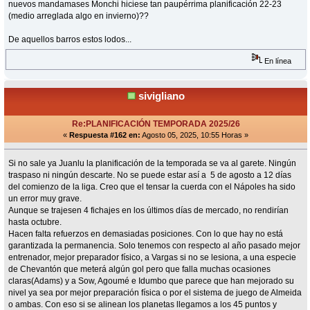
nuevos mandamases Monchi hiciese tan paupérrima planificación 22-23
(medio arreglada algo en invierno)??
De aquellos barros estos lodos...
En línea
sivigliano
Re:PLANIFICACIÓN TEMPORADA 2025/26
«
Respuesta #162 en:
Agosto 05, 2025, 10:55 Horas »
Si no sale ya Juanlu la planificación de la temporada se va al garete. Ningún
traspaso ni ningún descarte. No se puede estar así a 5 de agosto a 12 días
del comienzo de la liga. Creo que el tensar la cuerda con el Nápoles ha sido
un error muy grave.
Aunque se trajesen 4 fichajes en los últimos días de mercado, no rendirían
hasta octubre.
Hacen falta refuerzos en demasiadas posiciones. Con lo que hay no está
garantizada la permanencia. Solo tenemos con respecto al año pasado mejor
entrenador, mejor preparador físico, a Vargas si no se lesiona, a una especie
de Chevantón que meterá algún gol pero que falla muchas ocasiones
claras(Adams) y a Sow, Agoumé e Idumbo que parece que han mejorado su
nivel ya sea por mejor preparación física o por el sistema de juego de Almeida
o ambas. Con eso si se alinean los planetas llegamos a los 45 puntos y