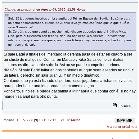
Cita de: asturgabriel en Agosto 09, 2025, 12:56 Horas
Solo 15 jugadores inscritos en la plantilla del Primer Equipo del Sevilla. Es cómo para
no estar desmoralizados, el ema de Juanlu lleva ya más capítolos que lo qué duró la
serie "Cuentame".
Sr. Cordón, creo que usted es mucho mejor director deportivo que el inútil de Víctor
Orta, pero el Sevillismo con tener ilusión, no nos lllena lo suficiente. Por favor haz
milagros o lo qué sea para querepercuta en fichajes muy necesarios, sobre todo para
no hacer el ridículo.
Si sale Badé a finales del mercado la defensa pasa de estar en cuadro a ser
un chiste de mal gusto. Confiar en Marcao y Kike Salas como centrales
titulares es directamente suicida. Así no se puede competir en primera
división. Si sale Badé faltarían dos centrales aunque sean aseados no uno. Y
un lateral derecho sin salir Juanlu. Y un medio dinámico.
Contando que ya está fichado el portero, esos jugadores a fichar son vitales
para poder hacer una temporada mínimamente digna.
Por cierto, si no se le puede dar salida a Mir habría que contar con él si no hay
margen salarial para otro punta.
En línea
Páginas:
1
...
5
6
7
8
[
9
]
10
11
12
13
...
21
Ir Arriba
IMPRIMIR
« anterior
próximo »