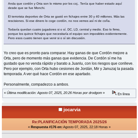
Anda que cordón y Orta son lo mismo por los coj.. Tenía que haber estado aquí
desde que se fue Monchi.
El terrorista deportivo de Orta se gastó en fichajes entre 30 y 40 millones. Más las
rescisiones. Si ese dinero lo coge cordón, no nos vemos así ni de coña.
Todavía quedan cuatro jugadores si o sí. DC, LD, central y medio. Eso lo firmo,
porque los quince fichajes que necesitaría el equipo son imposibles evidentemente.
Pero esos cuatro tienen que venir si o sí sin discusión.
Yo creo que es pronto para comparar. Hay ganas de que Cordón mejore a
Orta, pero de momento más ganas que evidencia. De Cordón sí me ha
gustado que no venda rápido y barato a Juanlu, con los riesgos que conlleve.
Pero por ejemplo, con Orta hubo cesiones de Jordán, Mir y Januzaj la pasada
temporada. A ver qué hace Cordón en ese apartado.
Personalmente, compadezco a ambos.
«
Última modificación: Agosto 07, 2025, 20:26 Horas por drodgom
»
En línea
jocarvia
Re:PLANIFICACIÓN TEMPORADA 2025/26
«
Respuesta #176 en:
Agosto 07, 2025, 22:18 Horas »