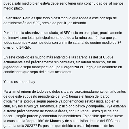
pueda salir medio bien éste/a debe ser o tener una continuidad de, al menos,
medio plazo.
Es absurdo. Pero es que todo o casi todo lo que rodea a este consejo de
administración del SFC, presidido por Jr., es absurdo.
Por toda esta absurdez acumulada, el SFC está en este plan, prácticamente
de inmovilismo total, principalmente debido a la ruina económica que ya
todos sabemos y que nos deja con un límite salarial de equipo medio de 3ª
división o 1ª REF.
En este contexto es mucho más entendible las carencias del SFC, que
actualmente está prácticamente sin centrales, sin lateral derecho, sin un
jugador que sepa manejar el equipo u organizar el juego, o un delantero en
condiciones que sepa definir las ocasiones.
Y esto es lo que hay.
Para mí, el origen de todo esto debe situarse, aproximadamente, un año antes
de que este supuesto presidente del SFC tomase el timón del barco
oficialmente, porque según parece ya por entonces estaba instalado en el
club, él y los suyos (ya sabemos, el psicólogo bético y compañía...) ya estaban
al frente prácticamente de todas la áreas, con un Pepe Castro que dejaba
hacer..., según parece y comentan los mentideros. Es posible que esta fuese
la causa de la "depresión" de Monchi y de su decisión de irse del SFC tras
ganar la uefa 2023?? Es posible que debido a estas injerencias de los