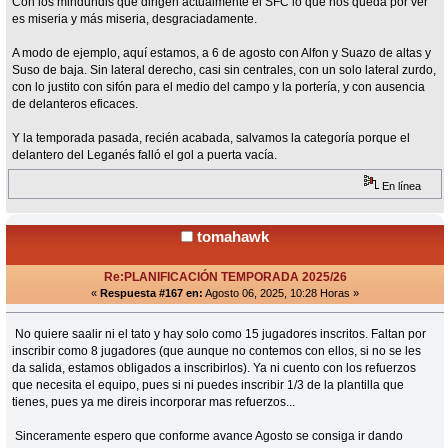
Con los mindundis que dirigen actualmente el SFC lo que nos queda por ver
es miseria y más miseria, desgraciadamente.
A modo de ejemplo, aquí estamos, a 6 de agosto con Alfon y Suazo de altas y
Suso de baja. Sin lateral derecho, casi sin centrales, con un solo lateral zurdo,
con lo justito con sifón para el medio del campo y la portería, y con ausencia
de delanteros eficaces.
Y la temporada pasada, recién acabada, salvamos la categoría porque el
delantero del Leganés falló el gol a puerta vacía.
En línea
tomahawk
Re:PLANIFICACIÓN TEMPORADA 2025/26
«
Respuesta #167 en:
Agosto 06, 2025, 10:28 Horas »
No quiere saalir ni el tato y hay solo como 15 jugadores inscritos. Faltan por
inscribir como 8 jugadores (que aunque no contemos con ellos, si no se les
da salida, estamos obligados a inscribirlos). Ya ni cuento con los refuerzos
que necesita el equipo, pues si ni puedes inscribir 1/3 de la plantilla que
tienes, pues ya me direis incorporar mas refuerzos...
Sinceramente espero que conforme avance Agosto se consiga ir dando