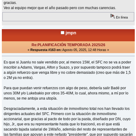
gracias.
Veo al equipo mejor que el año pasado pero con muchas carencias.
En línea
jmpn
Re:PLANIFICACIÓN TEMPORADA 2025/26
«
Respuesta #163 en:
Agosto 05, 2025, 12:48 Horas »
Es que si Juanlu no sale vendido por, al menos 15M, el SFC no se va a poder
inscribir a Adams, Vargas, Alfon y Suazo, y por supuesto tampoco podrá traer
a algún refuerzo que venga libre y no cobre demasiado (creo que más de 1,5
o 2M ya no entra).
Para que puedan venir refuerzos con algo de peso, debería salir Badé por
unos 30M y/o Lukebakio por otros 35-40M, lo cual, ahora mismo, a mí por lo
menos, se me antoja una utopía.
Desgraciadamente, a esta situación de inmovilismo total nos han llevado los
dirigentes actuales del SFC. Primero con la situación de inmovilismo
accionarial, que gracias al pacto de todo por la pasta, diseñado por DN, cuyo
hijo, Jr., que era su representante hasta que lo traicionó, es el que está
sacando tajada salarial de 1M/año, además del resto de representantes de
las familias que apoyan a este nefasto "presidente", que por supuesto sacarán