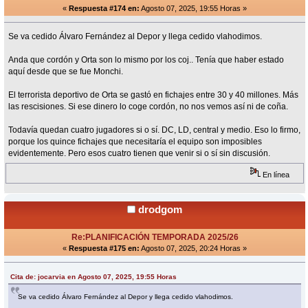
«
Respuesta #174 en:
Agosto 07, 2025, 19:55 Horas »
Se va cedido Álvaro Fernández al Depor y llega cedido vlahodimos.
Anda que cordón y Orta son lo mismo por los coj.. Tenía que haber estado
aquí desde que se fue Monchi.
El terrorista deportivo de Orta se gastó en fichajes entre 30 y 40 millones. Más
las rescisiones. Si ese dinero lo coge cordón, no nos vemos así ni de coña.
Todavía quedan cuatro jugadores si o sí. DC, LD, central y medio. Eso lo firmo,
porque los quince fichajes que necesitaría el equipo son imposibles
evidentemente. Pero esos cuatro tienen que venir si o sí sin discusión.
En línea
drodgom
Re:PLANIFICACIÓN TEMPORADA 2025/26
«
Respuesta #175 en:
Agosto 07, 2025, 20:24 Horas »
Cita de: jocarvia en Agosto 07, 2025, 19:55 Horas
Se va cedido Álvaro Fernández al Depor y llega cedido vlahodimos.