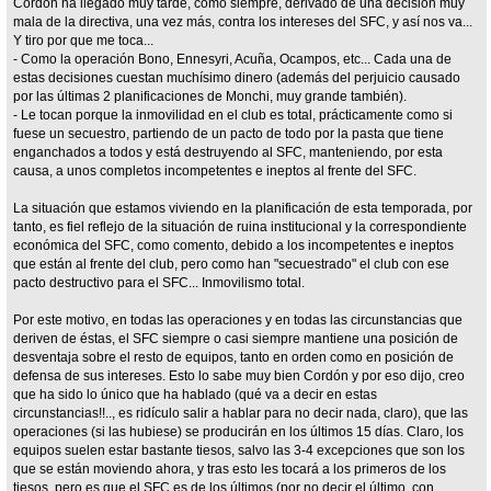
Cordón ha llegado muy tarde, como siempre, derivado de una decisión muy
mala de la directiva, una vez más, contra los intereses del SFC, y así nos va...
Y tiro por que me toca...
- Como la operación Bono, Ennesyri, Acuña, Ocampos, etc... Cada una de
estas decisiones cuestan muchísimo dinero (además del perjuicio causado
por las últimas 2 planificaciones de Monchi, muy grande también).
- Le tocan porque la inmovilidad en el club es total, prácticamente como si
fuese un secuestro, partiendo de un pacto de todo por la pasta que tiene
enganchados a todos y está destruyendo al SFC, manteniendo, por esta
causa, a unos completos incompetentes e ineptos al frente del SFC.
La situación que estamos viviendo en la planificación de esta temporada, por
tanto, es fiel reflejo de la situación de ruina institucional y la correspondiente
económica del SFC, como comento, debido a los incompetentes e ineptos
que están al frente del club, pero como han "secuestrado" el club con ese
pacto destructivo para el SFC... Inmovilismo total.
Por este motivo, en todas las operaciones y en todas las circunstancias que
deriven de éstas, el SFC siempre o casi siempre mantiene una posición de
desventaja sobre el resto de equipos, tanto en orden como en posición de
defensa de sus intereses. Esto lo sabe muy bien Cordón y por eso dijo, creo
que ha sido lo único que ha hablado (qué va a decir en estas
circunstancias!!.., es ridículo salir a hablar para no decir nada, claro), que las
operaciones (si las hubiese) se producirán en los últimos 15 días. Claro, los
equipos suelen estar bastante tiesos, salvo las 3-4 excepciones que son los
que se están moviendo ahora, y tras esto les tocará a los primeros de los
tiesos, pero es que el SFC es de los últimos (por no decir el último, con