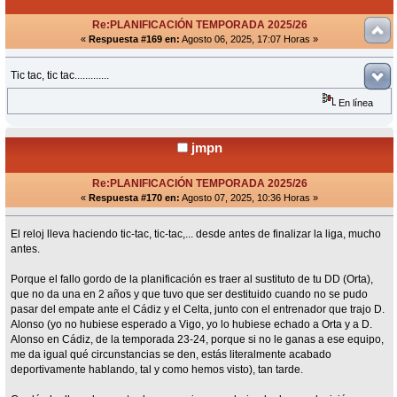
Re:PLANIFICACIÓN TEMPORADA 2025/26
«
Respuesta #169 en:
Agosto 06, 2025, 17:07 Horas »
Tic tac, tic tac.............
En línea
jmpn
Re:PLANIFICACIÓN TEMPORADA 2025/26
«
Respuesta #170 en:
Agosto 07, 2025, 10:36 Horas »
El reloj lleva haciendo tic-tac, tic-tac,... desde antes de finalizar la liga, mucho
antes.
Porque el fallo gordo de la planificación es traer al sustituto de tu DD (Orta),
que no da una en 2 años y que tuvo que ser destituido cuando no se pudo
pasar del empate ante el Cádiz y el Celta, junto con el entrenador que trajo D.
Alonso (yo no hubiese esperado a Vigo, yo lo hubiese echado a Orta y a D.
Alonso en Cádiz, de la temporada 23-24, porque si no le ganas a ese equipo,
me da igual qué circunstancias se den, estás literalmente acabado
deportivamente hablando, tal y como hemos visto), tan tarde.