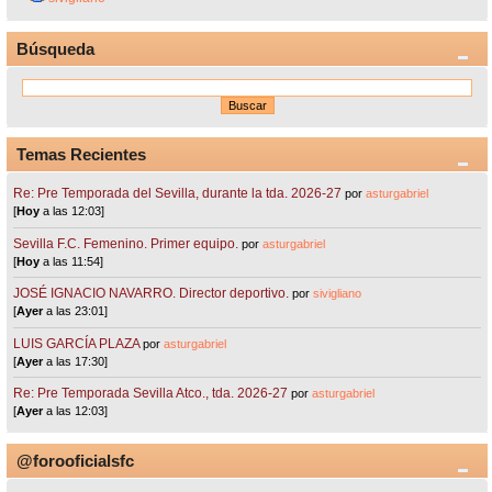
Búsqueda
Temas Recientes
Re: Pre Temporada del Sevilla, durante la tda. 2026-27
por
asturgabriel
[
Hoy
a las 12:03]
Sevilla F.C. Femenino. Primer equipo.
por
asturgabriel
[
Hoy
a las 11:54]
JOSÉ IGNACIO NAVARRO. Director deportivo.
por
sivigliano
[
Ayer
a las 23:01]
LUIS GARCÍA PLAZA
por
asturgabriel
[
Ayer
a las 17:30]
Re: Pre Temporada Sevilla Atco., tda. 2026-27
por
asturgabriel
[
Ayer
a las 12:03]
@forooficialsfc