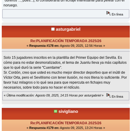
"obreros"..., pues...), lo consideraría un fichaje interesante para pelear con el
noruego.
En línea
asturgabriel
Re:PLANIFICACIÓN TEMPORADA 2025/26
«
Respuesta #178 en:
Agosto 09, 2025, 12:56 Horas »
Solo 15 jugadores inscritos en la plantilla del Primer Equipo del Sevilla. Es
cómo para no estar desmoralizados, el tema de Juanlu lleva ya más capítulos
que lo qué duró la serie "Cuentame".
Sr. Cordón, creo que usted es mucho mejor director deportivo que el inútil de
Víctor Orta, pero el Sevillismo con tener ilusión, no nos lllena lo suficiente. Por
favor haz milagros o lo qué sea para que repercuta en fichajes muy
necesarios, sobre todo para no hacer el ridículo.
«
Última modificación: Agosto 09, 2025, 14:15 Horas por asturgabriel
»
En línea
sivigliano
Re:PLANIFICACIÓN TEMPORADA 2025/26
«
Respuesta #179 en:
Agosto 09, 2025, 13:24 Horas »