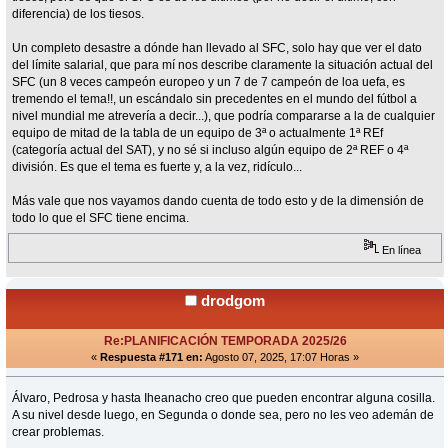
diferencia) de los tiesos.
Un completo desastre a dónde han llevado al SFC, solo hay que ver el dato
del límite salarial, que para mí nos describe claramente la situación actual del
SFC (un 8 veces campeón europeo y un 7 de 7 campeón de loa uefa, es
tremendo el tema!!, un escándalo sin precedentes en el mundo del fútbol a
nivel mundial me atrevería a decir...), que podría compararse a la de cualquier
equipo de mitad de la tabla de un equipo de 3ª o actualmente 1ª REf
(categoría actual del SAT), y no sé si incluso algún equipo de 2ª REF o 4ª
división. Es que el tema es fuerte y, a la vez, ridículo...
Más vale que nos vayamos dando cuenta de todo esto y de la dimensión de
todo lo que el SFC tiene encima.
En línea
drodgom
Re:PLANIFICACIÓN TEMPORADA 2025/26
«
Respuesta #171 en:
Agosto 07, 2025, 17:07 Horas »
Álvaro, Pedrosa y hasta Iheanacho creo que pueden encontrar alguna cosilla.
A su nivel desde luego, en Segunda o donde sea, pero no les veo ademán de
crear problemas.