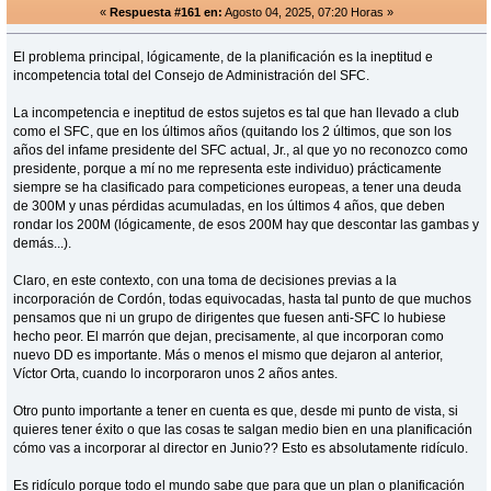
«
Respuesta #161 en:
Agosto 04, 2025, 07:20 Horas »
El problema principal, lógicamente, de la planificación es la ineptitud e
incompetencia total del Consejo de Administración del SFC.
La incompetencia e ineptitud de estos sujetos es tal que han llevado a club
como el SFC, que en los últimos años (quitando los 2 últimos, que son los
años del infame presidente del SFC actual, Jr., al que yo no reconozco como
presidente, porque a mí no me representa este individuo) prácticamente
siempre se ha clasificado para competiciones europeas, a tener una deuda
de 300M y unas pérdidas acumuladas, en los últimos 4 años, que deben
rondar los 200M (lógicamente, de esos 200M hay que descontar las gambas y
demás...).
Claro, en este contexto, con una toma de decisiones previas a la
incorporación de Cordón, todas equivocadas, hasta tal punto de que muchos
pensamos que ni un grupo de dirigentes que fuesen anti-SFC lo hubiese
hecho peor. El marrón que dejan, precisamente, al que incorporan como
nuevo DD es importante. Más o menos el mismo que dejaron al anterior,
Víctor Orta, cuando lo incorporaron unos 2 años antes.
Otro punto importante a tener en cuenta es que, desde mi punto de vista, si
quieres tener éxito o que las cosas te salgan medio bien en una planificación
cómo vas a incorporar al director en Junio?? Esto es absolutamente ridículo.
Es ridículo porque todo el mundo sabe que para que un plan o planificación