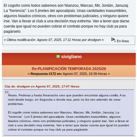
El cogollo como todos sabemos son Nianzou, Marcao, Mir, Jordán, Januzaj.
La "herencia". Los 5 jinetes del apocalipsis. Unas cantidades inasumibles,
algunos lisiados crónicos, otros con problemas judiciales, y ninguno quiere
irse. Van a llevar al club a una decisión muy extrema. Van a tener que darse
cuenta que igual no pueden cobrar el contrato porque no hay club ya para
pagárselo.
«
Última modificación: Agosto 07, 2025, 17:11 Horas por drodgom
»
En línea
sivigliano
Re:PLANIFICACIÓN TEMPORADA 2025/26
«
Respuesta #172 en:
Agosto 07, 2025, 19:39 Horas »
Cita de: drodgom en Agosto 07, 2025, 17:07 Horas
Álvaro, Pedrosa y hasta Iheanacho creo que pueden encontrar alguna cosilla. A su
nivel desde luego, en Segunda o donde sea, pero no les veo ademán de crear
problemas.
El cogollo como todos sabemos son Nianzou, Marcao, Mir, Jordán, Januzaj. La
"herencia". Los 5 jinetes del apocalipsis. Unas cantidades inasumibles, algunos
lisiados crónicos, otros con problemas judiciales, y ninguno quiere irse. Van a llevar al
club a una decisión muy extrema. Van a tener que darse cuenta que igual no pueden
cobrar el contrato porque no hay club ya para pagárselo.