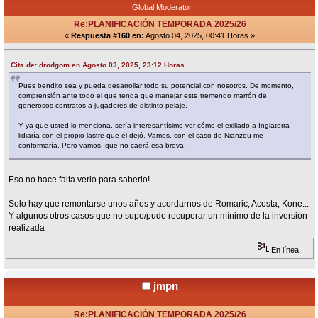
Global Moderator
Re:PLANIFICACIÓN TEMPORADA 2025/26
«
Respuesta #160 en:
Agosto 04, 2025, 00:41 Horas »
Cita de: drodgom en Agosto 03, 2025, 23:12 Horas
Pues bendito sea y pueda desarrollar todo su potencial con nosotros. De momento,
comprensión ante todo el que tenga que manejar este tremendo marrón de
generosos contratos a jugadores de distinto pelaje.
Y ya que usted lo menciona, sería interesantísimo ver cómo el exiliado a Inglaterra
lidiaría con el propio lastre que él dejó. Vamos, con el caso de Nianzou me
conformaría. Pero vamos, que no caerá esa breva.
Eso no hace falta verlo para saberlo!
Solo hay que remontarse unos años y acordarnos de Romaric, Acosta, Kone...
Y algunos otros casos que no supo/pudo recuperar un mínimo de la inversión
realizada
En línea
jmpn
Re:PLANIFICACIÓN TEMPORADA 2025/26