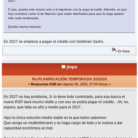
2027.
O sea, queda este verano aún y el siguiente con la soga al cuello. Además, es que
hay contratos como el de Nianzou que están diseñados para que la soga apriete
más cada temporada.
Queda mucha travesía.
En 2027 se empieza a pagar el crédito con Goldman Sachs.
En línea
jmpn
Re:PLANIFICACIÓN TEMPORADA 2025/26
«
Respuesta #166 en:
Agosto 06, 2025, 07:54 Horas »
En 2027 no hay problema, Jr. lo tiene todo controlado, para esa época el
nuevo RSP dará mucho rédito y con eso se podrá pagar el crédito... Ah, no,
espera, que falta un año y medio para el 2027...
Aquí la única solución media viable es la que todos sabemos:
Que venga un multimillonario y se haga cargo de todo y le vuelva a dar
capacidad económica al club.