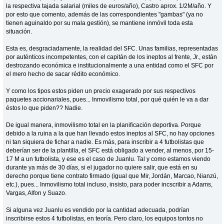
la respectiva tajada salarial (miles de euros/año), Castro aprox. 1/2M/año. Y
por esto que comento, además de las correspondientes "gambas" (ya no
tienen aguinaldo por su mala gestión), se mantiene inmóvil toda esta
situación.
Esta es, desgraciadamente, la realidad del SFC. Unas familias, representadas
por auténticos incompetentes, con el capitán de los ineptos al frente, Jr., están
destrozando económica e institucionalmente a una entidad como el SFC por
el mero hecho de sacar rédito económico.
Y como los tipos estos piden un precio exagerado por sus respectivos
paquetes accionariales, pues... Inmovilismo total, por qué quién le va a dar
éstos lo que piden?? Nadie.
De igual manera, inmovilismo total en la planificación deportiva. Porque
debido a la ruina a la que han llevado estos ineptos al SFC, no hay opciones
ni tan siquiera de fichar a nadie. Es más, para inscribir a 4 futbolistas que
deberían ser de la plantilla, el SFC está obligado a vender, al menos, por 15-
17 M a un futbolista, y ese es el caso de Juanlu. Tal y como estamos viendo
durante ya más de 30 días, si el jugador no quiere salir, que está en su
derecho porque tiene contrato firmado (igual que Mir, Jordán, Marcao, Nianzú,
etc.), pues... Inmovilismo total incluso, insisto, para poder incscribir a Adams,
Vargas, Alfon y Suazo.
Si alguna vez Juanlu es vendido por la cantidad adecuada, podrían
inscribirse estos 4 futbolistas, en teoría. Pero claro, los equipos tontos no