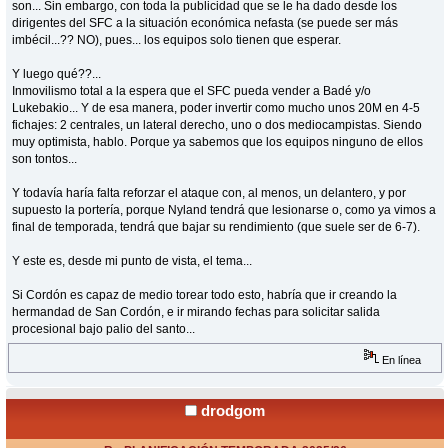
son... Sin embargo, con toda la publicidad que se le ha dado desde los
dirigentes del SFC a la situación económica nefasta (se puede ser más
imbécil...?? NO), pues... los equipos solo tienen que esperar.
Y luego qué??...
Inmovilismo total a la espera que el SFC pueda vender a Badé y/o
Lukebakio... Y de esa manera, poder invertir como mucho unos 20M en 4-5
fichajes: 2 centrales, un lateral derecho, uno o dos mediocampistas. Siendo
muy optimista, hablo. Porque ya sabemos que los equipos ninguno de ellos
son tontos...
Y todavía haría falta reforzar el ataque con, al menos, un delantero, y por
supuesto la portería, porque Nyland tendrá que lesionarse o, como ya vimos a
final de temporada, tendrá que bajar su rendimiento (que suele ser de 6-7).
Y este es, desde mi punto de vista, el tema...
Si Cordón es capaz de medio torear todo esto, habría que ir creando la
hermandad de San Cordón, e ir mirando fechas para solicitar salida
procesional bajo palio del santo...
En línea
drodgom