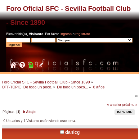
Foro Oficial SFC - Sevilla Football Club
- Since 1890
Bienvenido(a),
Visitante
. Por favor,
ingresa
o
regístrate
.
Foro Oficial SFC - Sevilla Football Club - Since 1890
»
OFF-TOPIC: De todo un poco.
»
De todo un poco...
»
6 años
« anterior
próximo »
Páginas: [
1
]
Ir Abajo
IMPRIMIR
0 Usuarios y 1 Visitante están viendo este tema.
danicg