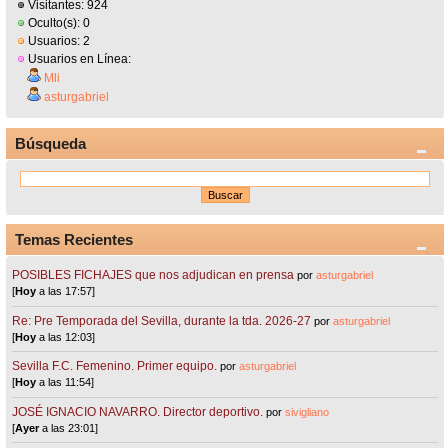
Visitantes: 924
Oculto(s): 0
Usuarios: 2
Usuarios en Línea:
Mli
asturgabriel
Búsqueda
Temas Recientes
POSIBLES FICHAJES que nos adjudican en prensa
por
asturgabriel
[
Hoy
a las 17:57]
Re: Pre Temporada del Sevilla, durante la tda. 2026-27
por
asturgabriel
[
Hoy
a las 12:03]
Sevilla F.C. Femenino. Primer equipo.
por
asturgabriel
[
Hoy
a las 11:54]
JOSÉ IGNACIO NAVARRO. Director deportivo.
por
sivigliano
[
Ayer
a las 23:01]