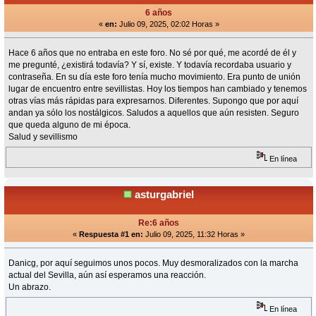
6 años
«
en:
Julio 09, 2025, 02:02 Horas »
Hace 6 años que no entraba en este foro. No sé por qué, me acordé de él y
me pregunté, ¿existirá todavía? Y sí, existe. Y todavía recordaba usuario y
contraseña. En su día este foro tenía mucho movimiento. Era punto de unión
lugar de encuentro entre sevillistas. Hoy los tiempos han cambiado y tenemos
otras vías más rápidas para expresarnos. Diferentes. Supongo que por aquí
andan ya sólo los nostálgicos. Saludos a aquellos que aún resisten. Seguro
que queda alguno de mi época.
Salud y sevillismo
En línea
asturgabriel
Re:6 años
«
Respuesta #1 en:
Julio 09, 2025, 11:32 Horas »
Danicg, por aquí seguimos unos pocos. Muy desmoralizados con la marcha
actual del Sevilla, aún así esperamos una reacción.
Un abrazo.
En línea