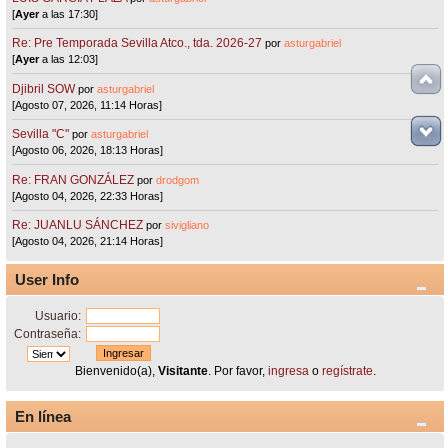
[
Ayer
a las 17:30]
Re: Pre Temporada Sevilla Atco., tda. 2026-27
por
asturgabriel
[
Ayer
a las 12:03]
Djibril SOW
por
asturgabriel
[Agosto 07, 2026, 11:14 Horas]
Sevilla "C"
por
asturgabriel
[Agosto 06, 2026, 18:13 Horas]
Re: FRAN GONZÁLEZ
por
drodgom
[Agosto 04, 2026, 22:33 Horas]
Re: JUANLU SÁNCHEZ
por
sivigliano
[Agosto 04, 2026, 21:14 Horas]
User Info
Usuario:
Contraseña:
Bienvenido(a),
Visitante
. Por favor,
ingresa
o
regístrate
.
En línea