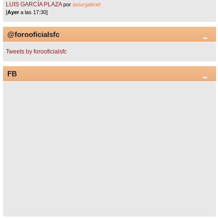
LUIS GARCÍA PLAZA
por
asturgabriel
[
Ayer
a las 17:30]
@forooficialsfc
Tweets by forooficialsfc
FB