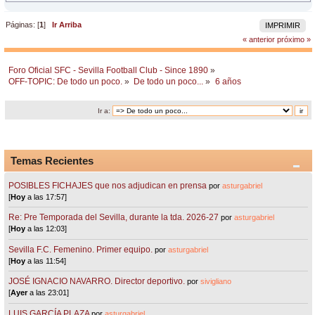
Páginas: [
1
]
Ir Arriba
IMPRIMIR
« anterior
próximo »
Foro Oficial SFC - Sevilla Football Club - Since 1890
»
OFF-TOPIC: De todo un poco.
»
De todo un poco...
»
6 años
Ir a:
Temas Recientes
POSIBLES FICHAJES que nos adjudican en prensa
por
asturgabriel
[
Hoy
a las 17:57]
Re: Pre Temporada del Sevilla, durante la tda. 2026-27
por
asturgabriel
[
Hoy
a las 12:03]
Sevilla F.C. Femenino. Primer equipo.
por
asturgabriel
[
Hoy
a las 11:54]
JOSÉ IGNACIO NAVARRO. Director deportivo.
por
sivigliano
[
Ayer
a las 23:01]
LUIS GARCÍA PLAZA
por
asturgabriel