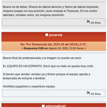
Bueno es de tebeo, Rivera de lateral derecho y Sierra de lateral izquierdo,
ninguno juegan en esa posición, pues empata el Toulouse. En los centro
laterales, rematan solos, sin ninguna oposición.
En línea
jocarvia
Re: Pre Temporada tda. 2025-26 del SEVILLA FC.
«
Respuesta #105 en:
Agosto 10, 2025, 21:02 Horas »
Bueno final de pretemporada y la imagen no puede ser peor.
EL EQUIPO ES UN ESPANTO. Decir que es malo se queda muy corto.
Si tienen que vender, vendan ya y fichen porque el equipo apesta a
temporada de echarse a temblar.
Horribles jugadores y espantoso equipo.
En línea
asturgabriel