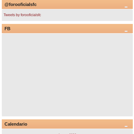
@forooficialsfc
Tweets by forooficialsfc
FB
Calendario