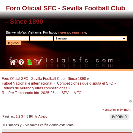
Foro Oficial SFC - Sevilla Football Club
- Since 1890
Bienvenido(a),
Visitante
. Por favor,
ingresa
o
regístrate
.
Foro Oficial SFC - Sevilla Football Club - Since 1890
»
Fútbol Nacional e internacional
»
Competiciones que disputa el SFC
»
Trofeos de Verano y otras competiciones
»
Re: Pre Temporada tda. 2025-26 del SEVILLA FC.
« anterior
próximo »
Páginas:
1
2
3
4
5
[
6
]
Ir Abajo
IMPRIMIR
0 Usuarios y 2 Visitantes están viendo este tema.