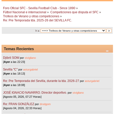
Foro Oficial SFC - Sevilla Football Club - Since 1890
»
Fútbol Nacional e internacional
»
Competiciones que disputa el SFC
»
Trofeos de Verano y otras competiciones
»
Re: Pre Temporada tda. 2025-26 del SEVILLA FC.
Ir a:
Temas Recientes
Djibril SOW
por
sivigliano
[
Ayer
a las 22:23]
Sevilla "C"
por
asturgabriel
[
Ayer
a las 18:13]
Re: Pre Temporada del Sevilla, durante la tda. 2026-27
por
asturgabriel
[
Ayer
a las 18:08]
JOSÉ IGNACIO NAVARRO. Director deportivo.
por
sivigliano
[Agosto 05, 2026, 07:27 Horas]
Re: FRAN GONZÁLEZ
por
drodgom
[Agosto 04, 2026, 22:33 Horas]