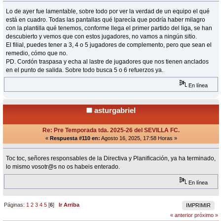
Lo de ayer fue lamentable, sobre todo por ver la verdad de un equipo el qué
está en cuadro. Todas las pantallas qué lparecía que podría haber milagro
con la plantilla qué tenemos, conforme llega el primer partido del liga, se han
descubierto y vemos que con estos jugadores, no vamos a ningún sitio.
El filial, puedes tener a 3, 4 o 5 jugadores de complemento, pero que sean el
remedio, cómo que no.
PD. Cordón traspasa y echa al lastre de jugadores que nos tienen anclados
en el punto de salida. Sobre todo busca 5 o 6 refuerzos ya.
En línea
asturgabriel
Re: Pre Temporada tda. 2025-26 del SEVILLA FC.
«
Respuesta #110 en:
Agosto 16, 2025, 17:58 Horas »
Toc toc, señores responsables de la Directiva y Planificación, ya ha terminado,
lo mismo vosotr@s no os habeis enterado.
En línea
Páginas:
1
2
3
4
5
[
6
]
Ir Arriba
IMPRIMIR
« anterior
próximo »