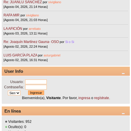
Re: JUANLU SÁNCHEZ
por
sivigliano
[Agosto 04, 2026, 21:14 Horas]
RAFA MIR
por
sivigliano
[Agosto 04, 2026, 21:03 Horas]
LA AFICIÓN
por
arrebato
[Agosto 03, 2026, 13:11 Horas]
Re: Joaquín Martínez Gauna- OSO
por
Si o Si
[Agosto 02, 2026, 22:24 Horas]
LUIS GARCÍA PLAZA
por
asturgabriel
[Agosto 02, 2026, 16:31 Horas]
User Info
Usuario:
Contraseña:
Bienvenido(a),
Visitante
. Por favor,
ingresa
o
regístrate
.
En línea
Visitantes: 952
Oculto(s): 0