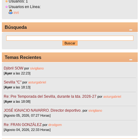
Usuarios: 1
Usuarios en Línea:
inri
Búsqueda
Temas Recientes
Djibril SOW
por
sivigliano
[
Ayer
a las 22:23]
Sevilla "C"
por
asturgabriel
[
Ayer
a las 18:13]
Re: Pre Temporada del Sevilla, durante la tda. 2026-27
por
asturgabriel
[
Ayer
a las 18:08]
JOSÉ IGNACIO NAVARRO. Director deportivo.
por
sivigliano
[Agosto 05, 2026, 07:27 Horas]
Re: FRAN GONZÁLEZ
por
drodgom
[Agosto 04, 2026, 22:33 Horas]