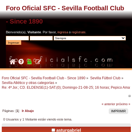
Foro Oficial SFC - Sevilla Football Club
- Since 1890
Bienvenido(a),
Visitante
. Por favor,
ingresa
o
regístrate
.
Foro Oficial SFC - Sevilla Football Club - Since 1890
»
Sevilla Fútbol Club
»
Sevilla Atlético y otras categorías
»
Re: 4ª Jor.; CD. ELDENSE(1)-SAT.(0); Domingo-21-08-25; 16 horas; Pepico Amat
« anterior
próximo »
Páginas: [
1
]
Ir Abajo
IMPRIMIR
0 Usuarios y 1 Visitante están viendo este tema.
asturgabriel