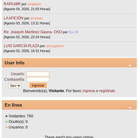
RAFA MIR
por
sivigliano
[Agosto 04, 2026, 21:03 Horas]
LA AFICIÓN
por
arrebato
[Agosto 03, 2026, 13:11 Horas]
Re: Joaquín Martínez Gauna- OSO
por
Si o Si
[Agosto 02, 2026, 22:24 Horas]
LUIS GARCÍA PLAZA
por
asturgabriel
[Agosto 02, 2026, 16:31 Horas]
User Info
Usuario:
Contraseña:
Bienvenido(a),
Visitante
. Por favor,
ingresa
o
regístrate
.
En línea
Visitantes: 760
Oculto(s): 0
Usuarios: 0
There aren't any users online.