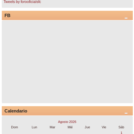
Tweets by forooficialsfc
FB
Calendario
Agosto 2026
Dom
Lun
Mar
Mié
Jue
Vie
Sáb
1