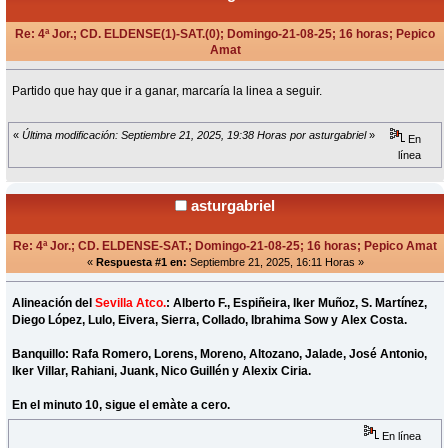
Re: 4ª Jor.; CD. ELDENSE(1)-SAT.(0); Domingo-21-08-25; 16 horas; Pepico
Amat
«
en:
Septiembre 15, 2025, 18:31 Horas »
Partido que hay que ir a ganar, marcaría la linea a seguir.
«
Última modificación: Septiembre 21, 2025, 19:38 Horas por asturgabriel
»
En
línea
asturgabriel
Re: 4ª Jor.; CD. ELDENSE-SAT.; Domingo-21-08-25; 16 horas; Pepico Amat
«
Respuesta #1 en:
Septiembre 21, 2025, 16:11 Horas »
Alineación del
Sevilla Atco.
: Alberto F., Espiñeira, Iker Muñoz, S. Martínez,
Diego López, Lulo, Eivera, Sierra, Collado, Ibrahima Sow y Alex Costa.
Banquillo: Rafa Romero, Lorens, Moreno, Altozano, Jalade, José Antonio,
Iker Villar, Rahiani, Juank, Nico Guillén y Alexix Ciria.
En el minuto 10, sigue el emàte a cero.
En línea