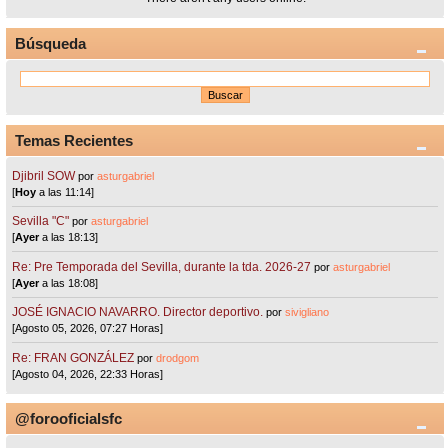
Búsqueda
Temas Recientes
Djibril SOW
por
asturgabriel
[
Hoy
a las 11:14]
Sevilla "C"
por
asturgabriel
[
Ayer
a las 18:13]
Re: Pre Temporada del Sevilla, durante la tda. 2026-27
por
asturgabriel
[
Ayer
a las 18:08]
JOSÉ IGNACIO NAVARRO. Director deportivo.
por
sivigliano
[Agosto 05, 2026, 07:27 Horas]
Re: FRAN GONZÁLEZ
por
drodgom
[Agosto 04, 2026, 22:33 Horas]
@forooficialsfc