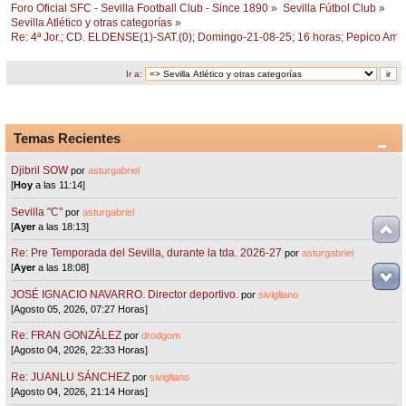
Foro Oficial SFC - Sevilla Football Club - Since 1890
»
Sevilla Fútbol Club
»
Sevilla Atlético y otras categorías
»
Re: 4ª Jor.; CD. ELDENSE(1)-SAT.(0); Domingo-21-08-25; 16 horas; Pepico Ama
Ir a:
Temas Recientes
Djibril SOW
por
asturgabriel
[
Hoy
a las 11:14]
Sevilla "C"
por
asturgabriel
[
Ayer
a las 18:13]
Re: Pre Temporada del Sevilla, durante la tda. 2026-27
por
asturgabriel
[
Ayer
a las 18:08]
JOSÉ IGNACIO NAVARRO. Director deportivo.
por
sivigliano
[Agosto 05, 2026, 07:27 Horas]
Re: FRAN GONZÁLEZ
por
drodgom
[Agosto 04, 2026, 22:33 Horas]
Re: JUANLU SÁNCHEZ
por
sivigliano
[Agosto 04, 2026, 21:14 Horas]