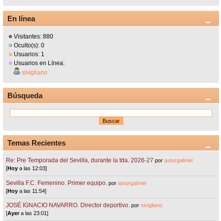
En línea
Visitantes: 880
Oculto(s): 0
Usuarios: 1
Usuarios en Línea:
sivigliano
Búsqueda
Temas Recientes
Re: Pre Temporada del Sevilla, durante la tda. 2026-27
por
asturgabriel
[
Hoy
a las 12:03]
Sevilla F.C. Femenino. Primer equipo.
por
asturgabriel
[
Hoy
a las 11:54]
JOSÉ IGNACIO NAVARRO. Director deportivo.
por
sivigliano
[
Ayer
a las 23:01]