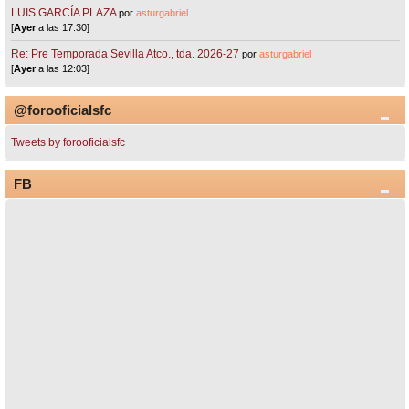
LUIS GARCÍA PLAZA
por
asturgabriel
[
Ayer
a las 17:30]
Re: Pre Temporada Sevilla Atco., tda. 2026-27
por
asturgabriel
[
Ayer
a las 12:03]
@forooficialsfc
Tweets by forooficialsfc
FB