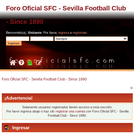
Foro Oficial SFC - Sevilla Football Club
- Since 1890
Bienvenido(a),
Visitante
. Por favor,
ingresa
o
regístrate
.
Foro Oficial SFC - Sevilla Football Club - Since 1890
¡Advertencia!
Solamente usuarios registrados tienen acceso a esta sección.
Por favor ingresa abajo o haz clic
registrar una cuenta
con Foro Oficial SFC - Sevilla
Football Club - Since 1890.
Ingresar