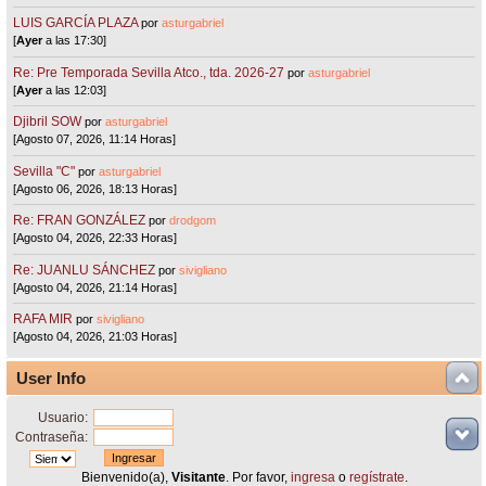
LUIS GARCÍA PLAZA
por
asturgabriel
[
Ayer
a las 17:30]
Re: Pre Temporada Sevilla Atco., tda. 2026-27
por
asturgabriel
[
Ayer
a las 12:03]
Djibril SOW
por
asturgabriel
[Agosto 07, 2026, 11:14 Horas]
Sevilla "C"
por
asturgabriel
[Agosto 06, 2026, 18:13 Horas]
Re: FRAN GONZÁLEZ
por
drodgom
[Agosto 04, 2026, 22:33 Horas]
Re: JUANLU SÁNCHEZ
por
sivigliano
[Agosto 04, 2026, 21:14 Horas]
RAFA MIR
por
sivigliano
[Agosto 04, 2026, 21:03 Horas]
User Info
Usuario:
Contraseña:
Bienvenido(a),
Visitante
. Por favor,
ingresa
o
regístrate
.