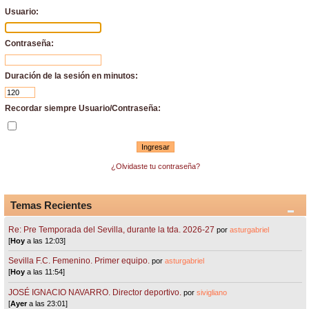
Usuario:
Contraseña:
Duración de la sesión en minutos:
Recordar siempre Usuario/Contraseña:
¿Olvidaste tu contraseña?
Temas Recientes
Re: Pre Temporada del Sevilla, durante la tda. 2026-27
por
asturgabriel
[
Hoy
a las 12:03]
Sevilla F.C. Femenino. Primer equipo.
por
asturgabriel
[
Hoy
a las 11:54]
JOSÉ IGNACIO NAVARRO. Director deportivo.
por
sivigliano
[
Ayer
a las 23:01]