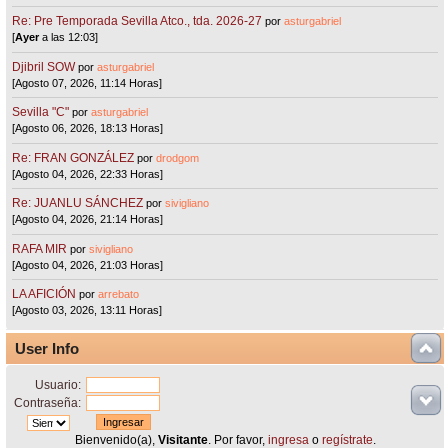
Re: Pre Temporada Sevilla Atco., tda. 2026-27
por
asturgabriel
[
Ayer
a las 12:03]
Djibril SOW
por
asturgabriel
[Agosto 07, 2026, 11:14 Horas]
Sevilla "C"
por
asturgabriel
[Agosto 06, 2026, 18:13 Horas]
Re: FRAN GONZÁLEZ
por
drodgom
[Agosto 04, 2026, 22:33 Horas]
Re: JUANLU SÁNCHEZ
por
sivigliano
[Agosto 04, 2026, 21:14 Horas]
RAFA MIR
por
sivigliano
[Agosto 04, 2026, 21:03 Horas]
LA AFICIÓN
por
arrebato
[Agosto 03, 2026, 13:11 Horas]
User Info
Usuario:
Contraseña:
Bienvenido(a),
Visitante
. Por favor,
ingresa
o
regístrate
.