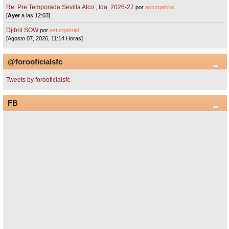
Re: Pre Temporada Sevilla Atco., tda. 2026-27
por
asturgabriel
[
Ayer
a las 12:03]
Djibril SOW
por
asturgabriel
[Agosto 07, 2026, 11:14 Horas]
@forooficialsfc
Tweets by forooficialsfc
FB