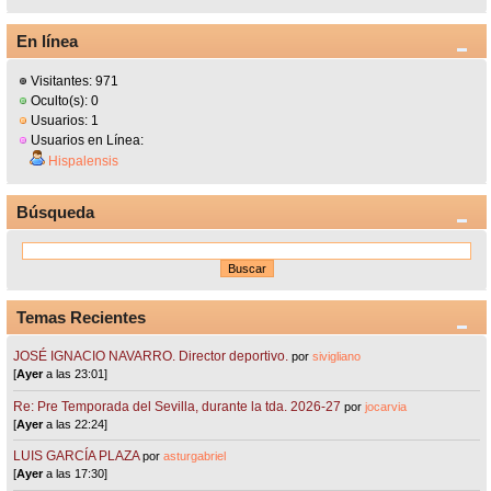
En línea
Visitantes: 971
Oculto(s): 0
Usuarios: 1
Usuarios en Línea:
Hispalensis
Búsqueda
Temas Recientes
JOSÉ IGNACIO NAVARRO. Director deportivo.
por
sivigliano
[
Ayer
a las 23:01]
Re: Pre Temporada del Sevilla, durante la tda. 2026-27
por
jocarvia
[
Ayer
a las 22:24]
LUIS GARCÍA PLAZA
por
asturgabriel
[
Ayer
a las 17:30]