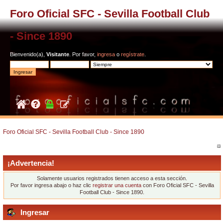
Foro Oficial SFC - Sevilla Football Club
- Since 1890
Bienvenido(a),
Visitante
. Por favor,
ingresa
o
regístrate
.
Foro Oficial SFC - Sevilla Football Club - Since 1890
¡Advertencia!
Solamente usuarios registrados tienen acceso a esta sección.
Por favor ingresa abajo o haz clic
registrar una cuenta
con Foro Oficial SFC - Sevilla
Football Club - Since 1890.
Ingresar