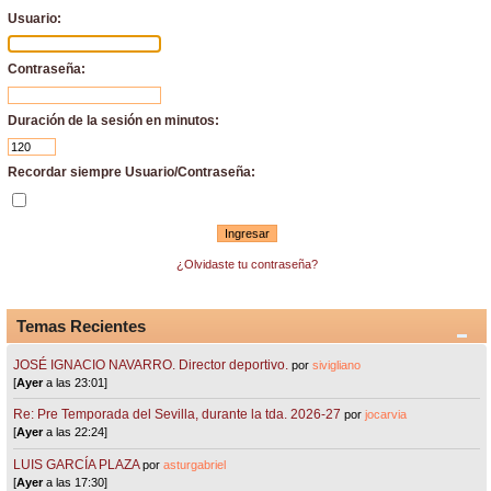
Usuario:
Contraseña:
Duración de la sesión en minutos:
Recordar siempre Usuario/Contraseña:
¿Olvidaste tu contraseña?
Temas Recientes
JOSÉ IGNACIO NAVARRO. Director deportivo.
por
sivigliano
[
Ayer
a las 23:01]
Re: Pre Temporada del Sevilla, durante la tda. 2026-27
por
jocarvia
[
Ayer
a las 22:24]
LUIS GARCÍA PLAZA
por
asturgabriel
[
Ayer
a las 17:30]