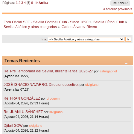
Páginas:
1
2
3
4
[
5
]
6
Ir Arriba
IMPRIMIR
« anterior
próximo »
Foro Oficial SFC - Sevilla Football Club - Since 1890
»
Sevilla Fútbol Club
»
Sevilla Atlético y otras categorías
»
Carlos Álvarez Rivera
Ir a:
Temas Recientes
Re: Pre Temporada del Sevilla, durante la tda. 2026-27
por
asturgabriel
[
Ayer
a las 15:27]
JOSÉ IGNACIO NAVARRO. Director deportivo.
por
sivigliano
[
Ayer
a las 07:27]
Re: FRAN GONZÁLEZ
por
drodgom
[Agosto 04, 2026, 22:33 Horas]
Re: JUANLU SÁNCHEZ
por
sivigliano
[Agosto 04, 2026, 21:14 Horas]
Djibril SOW
por
sivigliano
[Agosto 04, 2026, 21:12 Horas]