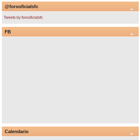
@forooficialsfc
Tweets by forooficialsfc
FB
Calendario