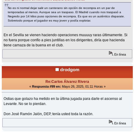
No es ni normal dejar salir un canterano sin opción de recompra en un par de
temporadas al menos. Aunque sea un traspaso. El Madrid cuando nos traspasó a
Negredo por 14 kilos puso opciones de recompra. Es que es un auténtico disparate.
Sobretodo porque el jugador es muy joven y podía explotar.
En el Sevilla se vienen haciendo operaciones muuuuy raras últimamente. Si
no fuera porque confío a pies juntillas en los dirigentes, diría que hacienda
tiene carnaza de la buena en el club.
En línea
drodgom
Re:Carlos Álvarez Rivera
«
Respuesta #99 en:
Mayo 26, 2025, 01:11 Horas »
Ostias que golazo ha metido en la última jugada para darle el ascenso al
Levante. No se lo pierdan.
Don José Ramón Jalón, DEP, tenía usted toda la razón.
En línea