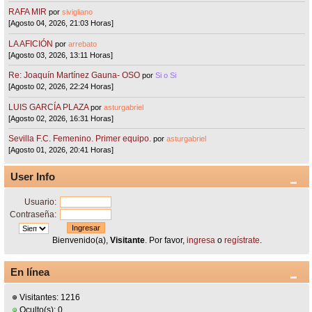
RAFA MIR
por
sivigliano
[Agosto 04, 2026, 21:03 Horas]
LA AFICIÓN
por
arrebato
[Agosto 03, 2026, 13:11 Horas]
Re: Joaquín Martínez Gauna- OSO
por
Si o Si
[Agosto 02, 2026, 22:24 Horas]
LUIS GARCÍA PLAZA
por
asturgabriel
[Agosto 02, 2026, 16:31 Horas]
Sevilla F.C. Femenino. Primer equipo.
por
asturgabriel
[Agosto 01, 2026, 20:41 Horas]
User Info
Usuario:
Contraseña:
Bienvenido(a),
Visitante
. Por favor,
ingresa
o
regístrate
.
En línea
Visitantes: 1216
Oculto(s): 0