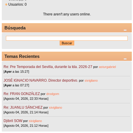
Usuarios: 0
There aren't any users online.
Búsqueda
Temas Recientes
Re: Pre Temporada del Sevilla, durante la tda. 2026-27
por
asturgabriel
[
Ayer
a las 15:27]
JOSÉ IGNACIO NAVARRO. Director deportivo.
por
sivigliano
[
Ayer
a las 07:27]
Re: FRAN GONZÁLEZ
por
drodgom
[Agosto 04, 2026, 22:33 Horas]
Re: JUANLU SÁNCHEZ
por
sivigliano
[Agosto 04, 2026, 21:14 Horas]
Djibril SOW
por
sivigliano
[Agosto 04, 2026, 21:12 Horas]