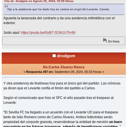
Cita de: drodgom en Agosto 25, 2024, 03:59 Horas
Ojo a la asistencia que ha dado hoy en carrera en el gol del Levante. Canela.
Aguanta la tarascada del contrario y da una asistencia milimétrica con el
exterior.
Justo aquí:
https://youtu.be/NzB7-f1Gh1U?t=66
En línea
drodgom
Re:Carlos Álvarez Rivera
«
Respuesta #87 en:
Septiembre 09, 2024, 00:33 Horas »
Y otra asistencia de tiralíneas hoy para el único gol del partido. Las crónicas
ya dicen que el Levante confía el timón del partido a Carlos.
Según el comunicado que hizo el SFC el año pasado tras el traspaso al
Levante:
"El Sevilla FC ha llegado a un acuerdo con el Levante UD para el traspaso
tanto de Iván Romero como de Carlos Álvarez. Ambos futbolistas serán
propiedad del conjunto granota, reservándose la entidad de nervión
un buen
porcentaje en los futuros traspasos, además de beneficiosos variables.
"