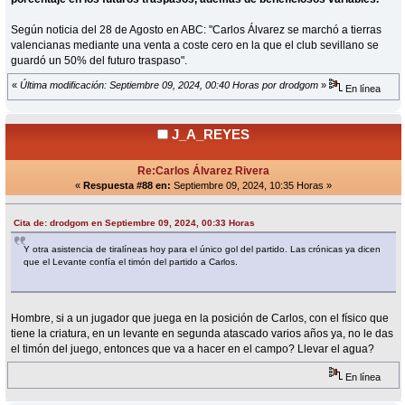
Según noticia del 28 de Agosto en ABC: "Carlos Álvarez se marchó a tierras
valencianas mediante una venta a coste cero en la que el club sevillano se
guardó un 50% del futuro traspaso".
«
Última modificación: Septiembre 09, 2024, 00:40 Horas por drodgom
»
En línea
J_A_REYES
Re:Carlos Álvarez Rivera
«
Respuesta #88 en:
Septiembre 09, 2024, 10:35 Horas »
Cita de: drodgom en Septiembre 09, 2024, 00:33 Horas
Y otra asistencia de tiralíneas hoy para el único gol del partido. Las crónicas ya dicen
que el Levante confía el timón del partido a Carlos.
Hombre, si a un jugador que juega en la posición de Carlos, con el físico que
tiene la criatura, en un levante en segunda atascado varios años ya, no le das
el timón del juego, entonces que va a hacer en el campo? Llevar el agua?
En línea