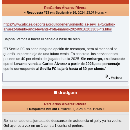
Re:Carlos Álvarez Rivera
«
Respuesta #93 en:
Septiembre 16, 2024, 23:07 Horas »
https://www.abc.es/deportes/orgullodenervion/noticias-sevilla-fc/carlos-
alvarez-talento-anos-levante-frota-manos-20240916201303-nts.html
Bajona. Vamos a hacer el canelo a base de bien.
"El Sevilla FC no tiene ninguna opción de recompra, pero al menos sí se
guardó un porcentaje de una futura venta. En concreto, los nervionenses
poseen un 40 por ciento del jugador hasta 2025.
Sin embargo, en el caso de
que el Levante venda a Carlos Álvarez a partir de 2026, ese porcentaje
que le corresponde al Sevilla FC bajará hasta el 30 por ciento.
"
En línea
drodgom
Re:Carlos Álvarez Rivera
«
Respuesta #94 en:
Octubre 01, 2024, 07:09 Horas »
Se ha tomado una jornada de descanso sin asistencia ni gol y ya ha vuelto.
Gol ayer otra vez en un 1 contra 1 contra el portero.