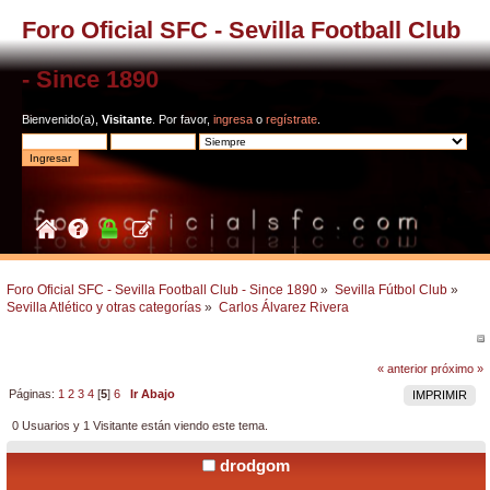
Foro Oficial SFC - Sevilla Football Club
- Since 1890
Bienvenido(a),
Visitante
. Por favor,
ingresa
o
regístrate
.
Foro Oficial SFC - Sevilla Football Club - Since 1890
»
Sevilla Fútbol Club
»
Sevilla Atlético y otras categorías
»
Carlos Álvarez Rivera
« anterior
próximo »
Páginas:
1
2
3
4
[
5
]
6
Ir Abajo
IMPRIMIR
0 Usuarios y 1 Visitante están viendo este tema.
drodgom