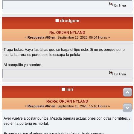
En línea
drodgom
Re: ÖRJAN NYLAND
«
Respuesta #66 en:
Septiembre 13, 2025, 06:04 Horas »
Traga bolas. Vaya las faltas que se traga el tipo este. Si no es porque pone
mal la barrera es porque se le escapa la pelota.
Al banquillo ya hombre.
En línea
inri
Re:Re: ÖRJAN NYLAND
«
Respuesta #67 en:
Septiembre 13, 2025, 15:10 Horas »
Ayer vuelve a costar puntos. Mezcla buenas actuaciones con otras horribles, y
eso en la portería es mortal.
Esperemos ver al griego ya a partir del próximo fin de semana.