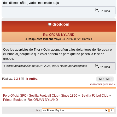
dos últimos años, varios meses de baja.
En línea
drodgom
Re: ÖRJAN NYLAND
«
Respuesta #70 en:
Mayo 24, 2026, 03:23 Horas »
Que los auspicios de Thor y Odin acompañen a los delanteros de Noruega en
el Mundial, porque lo que es el portero es para que no pasen la fase de
grupos.
«
Última modificación: Mayo 24, 2026, 03:26 Horas por drodgom
»
En línea
Páginas:
1
2
3
[
4
]
Ir Arriba
IMPRIMIR
« anterior
próximo »
Foro Oficial SFC - Sevilla Football Club - Since 1890
»
Sevilla Fútbol Club
»
Primer Equipo
»
Re: ÖRJAN NYLAND
Ir a: