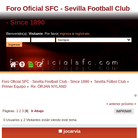
Foro Oficial SFC - Sevilla Football Club
- Since 1890
Bienvenido(a),
Visitante
. Por favor,
ingresa
o
regístrate
.
Foro Oficial SFC - Sevilla Football Club - Since 1890
»
Sevilla Fútbol Club
»
Primer Equipo
»
Re: ÖRJAN NYLAND
« anterior
próximo »
Páginas:
1
2
3
[
4
]
Ir Abajo
IMPRIMIR
0 Usuarios y 2 Visitantes están viendo este tema.
jocarvia