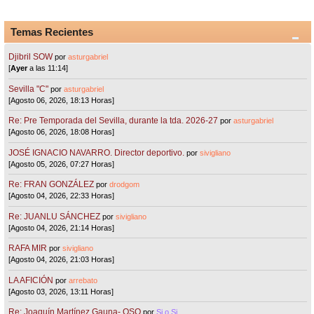
Temas Recientes
Djibril SOW
por
asturgabriel
[
Ayer
a las 11:14]
Sevilla "C"
por
asturgabriel
[Agosto 06, 2026, 18:13 Horas]
Re: Pre Temporada del Sevilla, durante la tda. 2026-27
por
asturgabriel
[Agosto 06, 2026, 18:08 Horas]
JOSÉ IGNACIO NAVARRO. Director deportivo.
por
sivigliano
[Agosto 05, 2026, 07:27 Horas]
Re: FRAN GONZÁLEZ
por
drodgom
[Agosto 04, 2026, 22:33 Horas]
Re: JUANLU SÁNCHEZ
por
sivigliano
[Agosto 04, 2026, 21:14 Horas]
RAFA MIR
por
sivigliano
[Agosto 04, 2026, 21:03 Horas]
LA AFICIÓN
por
arrebato
[Agosto 03, 2026, 13:11 Horas]
Re: Joaquín Martínez Gauna- OSO
por
Si o Si