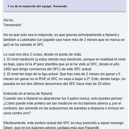
Y es de lo mejorcito del equipo. Tremendo
.
Así es.
Tremendo!!
No es que solo sea lo mejorcito, es que gracias principalmente a Nyland y
también a Lukebakio (un jugador que hace más de 2 meses que no marca un
gol) se ha salvado el SFC.
Lo cual nos dice 2 cosas, desde mi punto de vista:
1. El nivel mediocre (y estoy siendo muy benévolo, porque en realidad el nivel
es bajo, para mí la 4ª peor plantilla que yo le he visto al SFC, desde el año
1982 que tengo conciencia del SFC) de este SFC actual.
2. El nivel tan bajo de la liga actual. Que tras más de 2 meses sin ganar y 5
meses sin ganar en el RSP, el SFC no vaya a bajar a 2ª. Esto, desde luego, no
pasaba en los dos últimos descensos del SFC hace más de 25 años.
Entrando en el tema de Nyland.
Cuando veo a Nyland no abandonar los 3 palos nunca, solo puedes pensar:
¿Cómo puede este portero ser tan mediocre en los balones aéreos y, por el
contrario, tan solvente en las actuaciones de paradas a disparos o incluso en
unos contra uno?
Efectivamente, este portero actual del SFC es muy parecido a aquel noruego
Olsen, que en los balones aéreos cantaba más que Pavarotti.