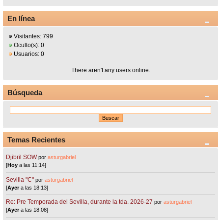
En línea
Visitantes: 799
Oculto(s): 0
Usuarios: 0
There aren't any users online.
Búsqueda
Temas Recientes
Djibril SOW
por
asturgabriel
[
Hoy
a las 11:14]
Sevilla "C"
por
asturgabriel
[
Ayer
a las 18:13]
Re: Pre Temporada del Sevilla, durante la tda. 2026-27
por
asturgabriel
[
Ayer
a las 18:08]