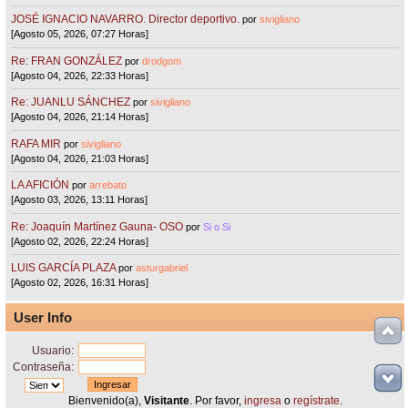
JOSÉ IGNACIO NAVARRO. Director deportivo.
por
sivigliano
[Agosto 05, 2026, 07:27 Horas]
Re: FRAN GONZÁLEZ
por
drodgom
[Agosto 04, 2026, 22:33 Horas]
Re: JUANLU SÁNCHEZ
por
sivigliano
[Agosto 04, 2026, 21:14 Horas]
RAFA MIR
por
sivigliano
[Agosto 04, 2026, 21:03 Horas]
LA AFICIÓN
por
arrebato
[Agosto 03, 2026, 13:11 Horas]
Re: Joaquín Martínez Gauna- OSO
por
Si o Si
[Agosto 02, 2026, 22:24 Horas]
LUIS GARCÍA PLAZA
por
asturgabriel
[Agosto 02, 2026, 16:31 Horas]
User Info
Usuario:
Contraseña:
Bienvenido(a),
Visitante
. Por favor,
ingresa
o
regístrate
.