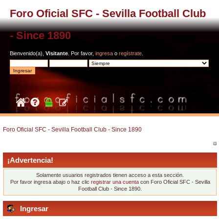
Foro Oficial SFC - Sevilla Football Club
- Since 1890
Bienvenido(a),
Visitante
. Por favor,
ingresa
o
regístrate
.
Foro Oficial SFC - Sevilla Football Club - Since 1890
¡Advertencia!
Solamente usuarios registrados tienen acceso a esta sección.
Por favor ingresa abajo o haz clic
registrar una cuenta
con Foro Oficial SFC - Sevilla
Football Club - Since 1890.
Ingresar