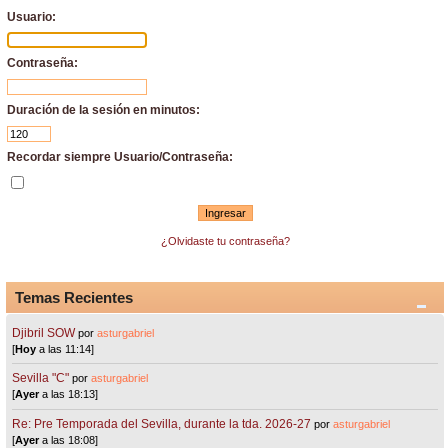
Usuario:
Contraseña:
Duración de la sesión en minutos:
Recordar siempre Usuario/Contraseña:
¿Olvidaste tu contraseña?
Temas Recientes
Djibril SOW
por
asturgabriel
[
Hoy
a las 11:14]
Sevilla "C"
por
asturgabriel
[
Ayer
a las 18:13]
Re: Pre Temporada del Sevilla, durante la tda. 2026-27
por
asturgabriel
[
Ayer
a las 18:08]