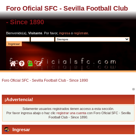
Foro Oficial SFC - Sevilla Football Club
- Since 1890
Bienvenido(a),
Visitante
. Por favor,
ingresa
o
regístrate
.
Foro Oficial SFC - Sevilla Football Club - Since 1890
¡Advertencia!
Solamente usuarios registrados tienen acceso a esta sección.
Por favor ingresa abajo o haz clic
registrar una cuenta
con Foro Oficial SFC - Sevilla
Football Club - Since 1890.
Ingresar