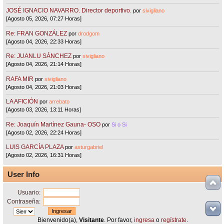
JOSÉ IGNACIO NAVARRO. Director deportivo.
por
sivigliano
[Agosto 05, 2026, 07:27 Horas]
Re: FRAN GONZÁLEZ
por
drodgom
[Agosto 04, 2026, 22:33 Horas]
Re: JUANLU SÁNCHEZ
por
sivigliano
[Agosto 04, 2026, 21:14 Horas]
RAFA MIR
por
sivigliano
[Agosto 04, 2026, 21:03 Horas]
LA AFICIÓN
por
arrebato
[Agosto 03, 2026, 13:11 Horas]
Re: Joaquín Martínez Gauna- OSO
por
Si o Si
[Agosto 02, 2026, 22:24 Horas]
LUIS GARCÍA PLAZA
por
asturgabriel
[Agosto 02, 2026, 16:31 Horas]
User Info
Usuario:
Contraseña:
Bienvenido(a),
Visitante
. Por favor,
ingresa
o
regístrate
.