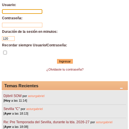
Usuario:
Contraseña:
Duración de la sesión en minutos:
Recordar siempre Usuario/Contraseña:
¿Olvidaste tu contraseña?
Temas Recientes
Djibril SOW
por
asturgabriel
[
Hoy
a las 11:14]
Sevilla "C"
por
asturgabriel
[
Ayer
a las 18:13]
Re: Pre Temporada del Sevilla, durante la tda. 2026-27
por
asturgabriel
[
Ayer
a las 18:08]