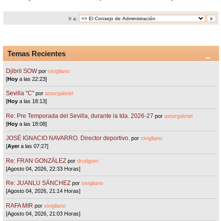
Ir a:
Temas Recientes
Djibril SOW
por
sivigliano
[
Hoy
a las 22:23]
Sevilla "C"
por
asturgabriel
[
Hoy
a las 18:13]
Re: Pre Temporada del Sevilla, durante la tda. 2026-27
por
asturgabriel
[
Hoy
a las 18:08]
JOSÉ IGNACIO NAVARRO. Director deportivo.
por
sivigliano
[
Ayer
a las 07:27]
Re: FRAN GONZÁLEZ
por
drodgom
[Agosto 04, 2026, 22:33 Horas]
Re: JUANLU SÁNCHEZ
por
sivigliano
[Agosto 04, 2026, 21:14 Horas]
RAFA MIR
por
sivigliano
[Agosto 04, 2026, 21:03 Horas]