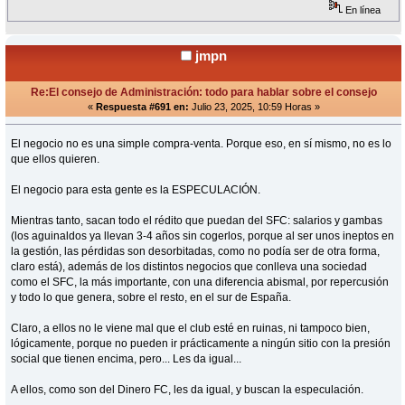
En línea
jmpn
Re:El consejo de Administración: todo para hablar sobre el consejo
«
Respuesta #691 en:
Julio 23, 2025, 10:59 Horas »
El negocio no es una simple compra-venta. Porque eso, en sí mismo, no es lo
que ellos quieren.
El negocio para esta gente es la ESPECULACIÓN.
Mientras tanto, sacan todo el rédito que puedan del SFC: salarios y gambas
(los aguinaldos ya llevan 3-4 años sin cogerlos, porque al ser unos ineptos en
la gestión, las pérdidas son desorbitadas, como no podía ser de otra forma,
claro está), además de los distintos negocios que conlleva una sociedad
como el SFC, la más importante, con una diferencia abismal, por repercusión
y todo lo que genera, sobre el resto, en el sur de España.
Claro, a ellos no le viene mal que el club esté en ruinas, ni tampoco bien,
lógicamente, porque no pueden ir prácticamente a ningún sitio con la presión
social que tienen encima, pero... Les da igual...
A ellos, como son del Dinero FC, les da igual, y buscan la especulación.