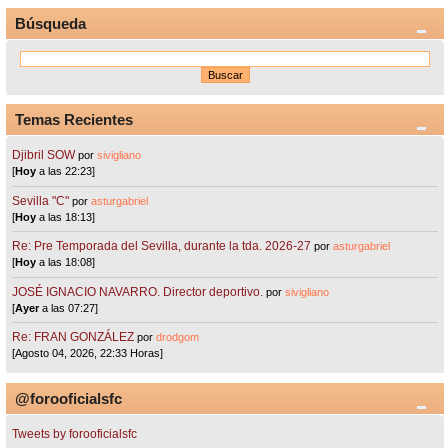
Búsqueda
Temas Recientes
Djibril SOW
por
sivigliano
[
Hoy
a las 22:23]
Sevilla "C"
por
asturgabriel
[
Hoy
a las 18:13]
Re: Pre Temporada del Sevilla, durante la tda. 2026-27
por
asturgabriel
[
Hoy
a las 18:08]
JOSÉ IGNACIO NAVARRO. Director deportivo.
por
sivigliano
[
Ayer
a las 07:27]
Re: FRAN GONZÁLEZ
por
drodgom
[Agosto 04, 2026, 22:33 Horas]
@forooficialsfc
Tweets by forooficialsfc