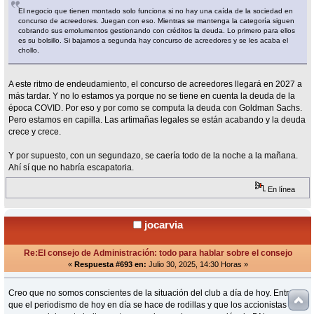
El negocio que tienen montado solo funciona si no hay una caída de la sociedad en
concurso de acreedores. Juegan con eso. Mientras se mantenga la categoría siguen
cobrando sus emolumentos gestionando con créditos la deuda. Lo primero para ellos
es su bolsillo. Si bajamos a segunda hay concurso de acreedores y se les acaba el
chollo.
A este ritmo de endeudamiento, el concurso de acreedores llegará en 2027 a
más tardar. Y no lo estamos ya porque no se tiene en cuenta la deuda de la
época COVID. Por eso y por como se computa la deuda con Goldman Sachs.
Pero estamos en capilla. Las artimañas legales se están acabando y la deuda
crece y crece.
Y por supuesto, con un segundazo, se caería todo de la noche a la mañana.
Ahí sí que no habría escapatoria.
En línea
jocarvia
Re:El consejo de Administración: todo para hablar sobre el consejo
«
Respuesta #693 en:
Julio 30, 2025, 14:30 Horas »
Creo que no somos conscientes de la situación del club a día de hoy. Entre
que el periodismo de hoy en día se hace de rodillas y que los accionistas no