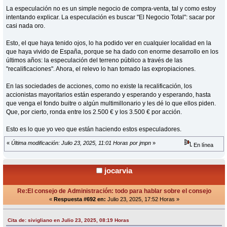
La especulación no es un simple negocio de compra-venta, tal y como estoy
intentando explicar. La especulación es buscar "El Negocio Total": sacar por
casi nada oro.
Esto, el que haya tenido ojos, lo ha podido ver en cualquier localidad en la
que haya vivido de España, porque se ha dado con enorme desarrollo en los
últimos años: la especulación del terreno público a través de las
"recalificaciones". Ahora, el relevo lo han tomado las expropiaciones.
En las sociedades de acciones, como no existe la recalificación, los
accionistas mayoritarios están esperando y esperando y esperando, hasta
que venga el fondo buitre o algún multimillonario y les dé lo que ellos piden.
Que, por cierto, ronda entre los 2.500 € y los 3.500 € por acción.
Esto es lo que yo veo que están haciendo estos especuladores.
«
Última modificación: Julio 23, 2025, 11:01 Horas por jmpn
»
En línea
jocarvia
Re:El consejo de Administración: todo para hablar sobre el consejo
«
Respuesta #692 en:
Julio 23, 2025, 17:52 Horas »
Cita de: sivigliano en Julio 23, 2025, 08:19 Horas