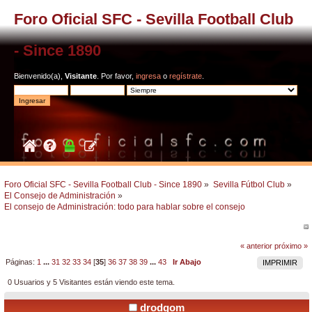
Foro Oficial SFC - Sevilla Football Club
- Since 1890
Bienvenido(a),
Visitante
. Por favor,
ingresa
o
regístrate
.
Foro Oficial SFC - Sevilla Football Club - Since 1890
»
Sevilla Fútbol Club
»
El Consejo de Administración
»
El consejo de Administración: todo para hablar sobre el consejo
« anterior
próximo »
Páginas:
1
...
31
32
33
34
[
35
]
36
37
38
39
...
43
Ir Abajo
IMPRIMIR
0 Usuarios y 5 Visitantes están viendo este tema.
drodgom