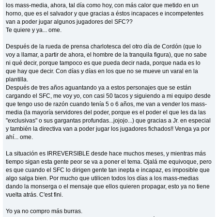
los mass-media, ahora, tal día como hoy, con más calor que metido en un
horno, que es el salvador y que gracias a éstos incapaces e incompetentes
van a poder jugar algunos jugadores del SFC??
Te quiere y ya... ome.
Después de la rueda de prensa charlotesca del otro día de Cordón (que lo
voy a llamar, a partir de ahora, el hombre de la tranquila figura), que no sabe
ni qué decir, porque tampoco es que pueda decir nada, porque nada es lo
que hay que decir. Con días y días en los que no se mueve un varal en la
plantilla.
Después de tres años aguantando ya a estos personajes que se están
cargando el SFC, me voy yo, con casi 50 tacos y siguiendo a mi equipo desde
que tengo uso de razón cuando tenía 5 o 6 años, me van a vender los mass-
media (la mayoría servidores del poder, porque es el poder el que les da las
"exclusivas" o sus gargantas profundas...jojojo...) que gracias a Jr. en especial
y también la directiva van a poder jugar los jugadores fichados!! Venga ya por
ahí... ome.
La situación es IRREVERSIBLE desde hace muchos meses, y mientras más
tiempo sigan esta gente peor se va a poner el tema. Ojalá me equivoque, pero
es que cuando el SFC lo dirigen gente tan inepta e incapaz, es imposible que
algo salga bien. Por mucho que utilicen todos los días a los mass-medias
dando la monserga o el mensaje que ellos quieren propagar, esto ya no tiene
vuelta atrás. C'est fini.
Yo ya no compro más burras.