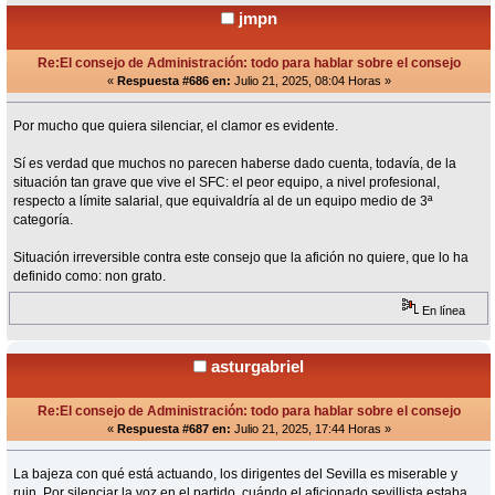
jmpn
Re:El consejo de Administración: todo para hablar sobre el consejo
«
Respuesta #686 en:
Julio 21, 2025, 08:04 Horas »
Por mucho que quiera silenciar, el clamor es evidente.
Sí es verdad que muchos no parecen haberse dado cuenta, todavía, de la
situación tan grave que vive el SFC: el peor equipo, a nivel profesional,
respecto a límite salarial, que equivaldría al de un equipo medio de 3ª
categoría.
Situación irreversible contra este consejo que la afición no quiere, que lo ha
definido como: non grato.
En línea
asturgabriel
Re:El consejo de Administración: todo para hablar sobre el consejo
«
Respuesta #687 en:
Julio 21, 2025, 17:44 Horas »
La bajeza con qué está actuando, los dirigentes del Sevilla es miserable y
ruin. Por silenciar la voz en el partido, cuándo el aficionado sevillista estaba