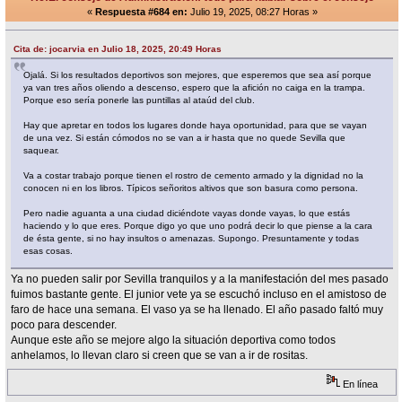
«
Respuesta #684 en:
Julio 19, 2025, 08:27 Horas »
Cita de: jocarvia en Julio 18, 2025, 20:49 Horas
Ojalá. Si los resultados deportivos son mejores, que esperemos que sea así porque
ya van tres años oliendo a descenso, espero que la afición no caiga en la trampa.
Porque eso sería ponerle las puntillas al ataúd del club.
Hay que apretar en todos los lugares donde haya oportunidad, para que se vayan
de una vez. Si están cómodos no se van a ir hasta que no quede Sevilla que
saquear.
Va a costar trabajo porque tienen el rostro de cemento armado y la dignidad no la
conocen ni en los libros. Típicos señoritos altivos que son basura como persona.
Pero nadie aguanta a una ciudad diciéndote vayas donde vayas, lo que estás
haciendo y lo que eres. Porque digo yo que uno podrá decir lo que piense a la cara
de ésta gente, si no hay insultos o amenazas. Supongo. Presuntamente y todas
esas cosas.
Ya no pueden salir por Sevilla tranquilos y a la manifestación del mes pasado
fuimos bastante gente. El junior vete ya se escuchó incluso en el amistoso de
faro de hace una semana. El vaso ya se ha llenado. El año pasado faltó muy
poco para descender.
Aunque este año se mejore algo la situación deportiva como todos
anhelamos, lo llevan claro si creen que se van a ir de rositas.
En línea