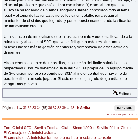
el actual presidente que está ahí por eso mismo. Y, claro, ahora que este
sujeto se ha rodeado de buenos abogados, tienen controlado todo el tema
legal y el tema de las juntas, y no se les va un detalle, para seguir ahí,
manteniendo el status quo logrado, y por supuesto manteniendo la situación
de inmovilismo creada.
Una situación de inmovilismo que la justicia permite y que está llevando a la
ruina total y absoluta al SFC, que veo difícil que pueda resistir durante
muchos meses más la gestión chapucera y vergonzosa de estos actuales
dirigentes.
Ahora veremos, dentro de unos días, la situación del límite salarial de los
respectivos clubs. Ya sabemos que la del SFC es propia de un equipo medio
de 3ª división, por eso se vende por 30M al mejor central que hay y no da
para inscribir a un solo jugador. Si esto no es de juzgado de guardia, que
venga Dios y lo vea.
En línea
Páginas:
1
...
31
32
33
34
[
35
]
36
37
38
39
...
43
Ir Arriba
IMPRIMIR
« anterior
próximo »
Foro Oficial SFC - Sevilla Football Club - Since 1890
»
Sevilla Fútbol Club
»
El Consejo de Administración
»
El consejo de Administración: todo para hablar sobre el consejo