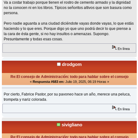
Va a costar trabajo porque tienen el rostro de cemento armado y la dignidad
no la conocen ni en los libros. Típicos señoritos altivos que son basura como
persona.
Pero nadie aguanta a una ciudad diciéndote vayas donde vayas, lo que estás
haciendo y lo que eres. Porque digo yo que uno podrá decir lo que piense a
la cara de ésta gente, si no hay insultos o amenazas. Supongo.
Presuntamente y todas esas cosas.
En línea
drodgom
Re:El consejo de Administración: todo para hablar sobre el consejo
«
Respuesta #683 en:
Julio 19, 2025, 06:19 Horas »
Por cierto, Fabrice Pastor, por su pavoneo hace un año, merece una peluca,
trompeta y nariz colorada.
En línea
sivigliano
Re:El consejo de Administración: todo para hablar sobre el consejo