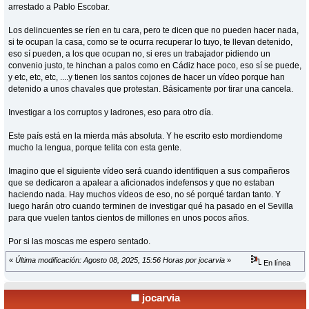
arrestado a Pablo Escobar.
Los delincuentes se ríen en tu cara, pero te dicen que no pueden hacer nada,
si te ocupan la casa, como se te ocurra recuperar lo tuyo, te llevan detenido,
eso sí pueden, a los que ocupan no, si eres un trabajador pidiendo un
convenio justo, te hinchan a palos como en Cádiz hace poco, eso sí se puede,
y etc, etc, etc, ....y tienen los santos cojones de hacer un vídeo porque han
detenido a unos chavales que protestan. Básicamente por tirar una cancela.
Investigar a los corruptos y ladrones, eso para otro día.
Este país está en la mierda más absoluta. Y he escrito esto mordiendome
mucho la lengua, porque telita con esta gente.
Imagino que el siguiente vídeo será cuando identifiquen a sus compañeros
que se dedicaron a apalear a aficionados indefensos y que no estaban
haciendo nada. Hay muchos vídeos de eso, no sé porqué tardan tanto. Y
luego harán otro cuando terminen de investigar qué ha pasado en el Sevilla
para que vuelen tantos cientos de millones en unos pocos años.
Por si las moscas me espero sentado.
«
Última modificación: Agosto 08, 2025, 15:56 Horas por jocarvia
»
En línea
jocarvia