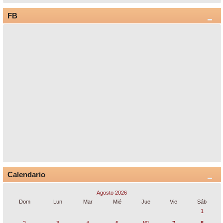
FB
Calendario
Agosto 2026
Dom
Lun
Mar
Mié
Jue
Vie
Sáb
1
2
3
4
5
[6]
7
8