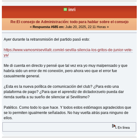
inri
Re:El consejo de Administración: todo para hablar sobre el consejo
«
Respuesta #685 en:
Julio 20, 2025, 22:11 Horas »
Ayer durante la retransmisión del partido pasó esto:
https://www.vamosmisevillafc.com/el-sevilla-silencia-los-gritos-de-junior-vete-
ya/
Me di cuenta en directo y pensé que tal vez era yo muy malpensado y que
habría sido un error de mi conexión, pero ahora veo que el error fue
casualmente general.
¿Esta es la nueva política de comunicación del club? ¿Para esto una
plataforma de pago? ¿Para que el aprendiz de dictadorzuelo pueda dar
rienda suelta a su sueño de silenciar al Sevillismo?
Patético. Como todo lo que hace. Y todos estos estómagos agradecidos que
se lo permiten igualmente señalados. No hay vuelta atrás para ninguno de
ellos.
En línea