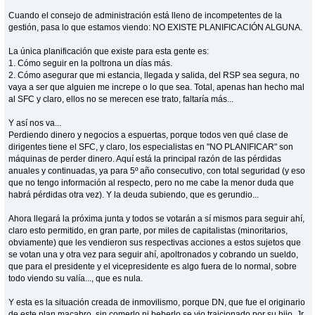
Cuando el consejo de administración está lleno de incompetentes de la
gestión, pasa lo que estamos viendo: NO EXISTE PLANIFICACIÓN ALGUNA.
La única planificación que existe para esta gente es:
1. Cómo seguir en la poltrona un días más.
2. Cómo asegurar que mi estancia, llegada y salida, del RSP sea segura, no
vaya a ser que alguien me increpe o lo que sea. Total, apenas han hecho mal
al SFC y claro, ellos no se merecen ese trato, faltaría más...
Y así nos va...
Perdiendo dinero y negocios a espuertas, porque todos ven qué clase de
dirigentes tiene el SFC, y claro, los especialistas en "NO PLANIFICAR" son
máquinas de perder dinero. Aquí está la principal razón de las pérdidas
anuales y continuadas, ya para 5º año consecutivo, con total seguridad (y eso
que no tengo información al respecto, pero no me cabe la menor duda que
habrá pérdidas otra vez). Y la deuda subiendo, que es gerundio...
Ahora llegará la próxima junta y todos se votarán a sí mismos para seguir ahí,
claro esto permitido, en gran parte, por miles de capitalistas (minoritarios,
obviamente) que les vendieron sus respectivas acciones a estos sujetos que
se votan una y otra vez para seguir ahí, apoltronados y cobrando un sueldo,
que para el presidente y el vicepresidente es algo fuera de lo normal, sobre
todo viendo su valía..., que es nula.
Y esta es la situación creada de inmovilismo, porque DN, que fue el originario
de este plan macabro, sin comerlo ni beberlo se vio traicionado por su hijo, Jr.,