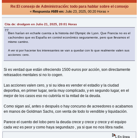
Re:El consejo de Administración: todo para hablar sobre el consejo
«
Respuesta #689 en:
Julio 23, 2025, 00:20 Horas »
Cita de: drodgom en Julio 21, 2025, 20:01 Horas
Bien harían en echarle cuenta a la historia del Olympic de Lyon. Que Francia no es el
cachondeo que es España en control económico seguramente, pero que llevamos el
mismo camino.
A ver si por hacerse los interesantes se van a quedar con lo que realmente valen sus
acciones: cero.
Si es verdad que están ofreciendo 1500 euros por acción, son directamente
retrasados mentales si no lo cogen.
Las acciones valen cero, y si su idea es vender el estadio y la ciudad
deportiva, en primer lugar, sería muy complicado, y en segundo lugar, en el
mejor de los casos eso no cubriría ni la mitad de la deuda.
Como sigan así, antes o después o hay concurso de acreedores o acabamos
en manos de Goldman Sachs, con venta de todo lo vendible y liquidación.
Parece el cuento del lobo pero la deuda crece y crece y crece y el equipo
cada vez es peor y como haya segundazo , ya si que no nos libra nadie.
En línea