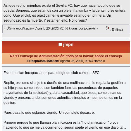
Así que repito, mientras exista el Sevilla FC, hay que hacer todo lo que se
pueda. Señores, que estamos con un pie en la tumba y la gente no se entera,
coño. Que el club es prácticamente inviable estando en primera. Un
segundazo es la muerte. Y están en ello. No lo veis?
«
Última modificación: Agosto 25, 2025, 01:48 Horas por jocarvia
»
En línea
jmpn
Re:El consejo de Administración: todo para hablar sobre el consejo
«
Respuesta #699 en:
Agosto 25, 2025, 09:53 Horas »
Es que están incapacitados para dirigir un club como el SFC.
Repito, es como si el jefe o dueño de una multinacional le regala la gestión a
su hijo y sus compis (que son también familias poseedoras de paquetes
mayoritarios de la sociedad) y, da la casualidad, que éstos, como estamos
viendo y presenciando, son unos auténticos ineptos e incompetentes en la
gestión.
Pues pasa lo que estamos viendo. Un completo desastre.
Primero porque lo que llaman planificación es la "no planificación" o voy
haciendo lo que se me va ocurriendo, según sople el viento en ese día o tal...