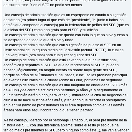
del surrealismo. Y en el SFC no podía ser menos.
Una consejo de administración que es un esperpento en cuanto a su gestión,
declarado (en primer lugar al que está de "presidente", Jr., junto a todos los
demás que componen el consejo) por la federación de peñas del SFC (que es
la afición del SFC) como non grato para el SFC y su afición.
Un consejo de administración que se queda con todo lo que no sirve y echa o
se desprende de todo lo que sí sirve y rinde.
Un consejo de administración que con su gestión ha puesto al SFC en un
límite salarial de un equipo medio de 3ª división (actual 1ªRFEF), lo cual es
una vergüenza (otra más) para cualquier seguidor del SFC.
Un consejo de administración que está llevando a la ruina institucional,
económica y deportiva al SFC. Ya que no representan al SFC ni pueden
hacerlo, lógicamente, en ningún evento en donde haya gente del SFC,
porque saldrían de allí silbados e insultados, e incluso les prohíben participar
en eventos culturales de la ciudad (como la Feria) por temas de seguridad.
Un consejo de administración que es una máquina de endeudar al SFC (más
de 400M) y de cerrar ejercicios con pérdidas (4 años ya, y seguramente el
quinto también harán bingo, para variar...), minorando la cifra de negocios del
club a la de hace muchos años atrás, y teniendo que recortar el presupuesto
en plantilla (tanto de profesionales en el área deportiva como en las demás
áreas) para ellos seguir cobrando lo que tienen pactado.
A este consejo, liderado por el personaje llamado Jr., el peor presidente de la
historia del SFC con una diferencia abismal sobre el resto (y eso que ha
tenido malos presidentes el SFC, pero ninguno como éste...), me van a vender