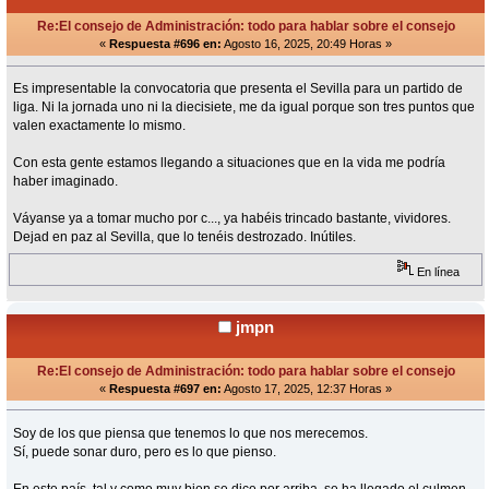
Re:El consejo de Administración: todo para hablar sobre el consejo
«
Respuesta #696 en:
Agosto 16, 2025, 20:49 Horas »
Es impresentable la convocatoria que presenta el Sevilla para un partido de
liga. Ni la jornada uno ni la diecisiete, me da igual porque son tres puntos que
valen exactamente lo mismo.
Con esta gente estamos llegando a situaciones que en la vida me podría
haber imaginado.
Váyanse ya a tomar mucho por c..., ya habéis trincado bastante, vividores.
Dejad en paz al Sevilla, que lo tenéis destrozado. Inútiles.
En línea
jmpn
Re:El consejo de Administración: todo para hablar sobre el consejo
«
Respuesta #697 en:
Agosto 17, 2025, 12:37 Horas »
Soy de los que piensa que tenemos lo que nos merecemos.
Sí, puede sonar duro, pero es lo que pienso.
En este país, tal y como muy bien se dice por arriba, se ha llegado el culmen