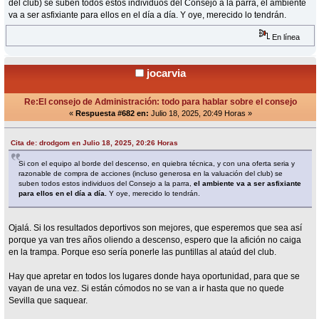
del club) se suben todos estos individuos del Consejo a la parra, el ambiente
va a ser asfixiante para ellos en el día a día. Y oye, merecido lo tendrán.
En línea
jocarvia
Re:El consejo de Administración: todo para hablar sobre el consejo
«
Respuesta #682 en:
Julio 18, 2025, 20:49 Horas »
Cita de: drodgom en Julio 18, 2025, 20:26 Horas
Si con el equipo al borde del descenso, en quiebra técnica, y con una oferta seria y
razonable de compra de acciones (incluso generosa en la valuación del club) se
suben todos estos individuos del Consejo a la parra,
el ambiente va a ser asfixiante
para ellos en el día a día.
Y oye, merecido lo tendrán.
Ojalá. Si los resultados deportivos son mejores, que esperemos que sea así
porque ya van tres años oliendo a descenso, espero que la afición no caiga
en la trampa. Porque eso sería ponerle las puntillas al ataúd del club.
Hay que apretar en todos los lugares donde haya oportunidad, para que se
vayan de una vez. Si están cómodos no se van a ir hasta que no quede
Sevilla que saquear.