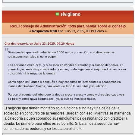
sivigliano
Re:El consejo de Administración: todo para hablar sobre el consejo
«
Respuesta #690 en:
Julio 23, 2025, 08:19 Horas »
Cita de: jocarvia en Julio 23, 2025, 00:20 Horas
Si es verdad que están ofreciendo 1500 euros por acción, son directamente
retrasados mentales si no lo cogen.
Las acciones valen cero, y si su idea es vender el estadio y la ciudad deportiva, en
primer lugar, sería muy complicado, y en segundo lugar, en el mejor de los casos eso
no cubriría ni la mitad de la deuda.
Como sigan así, antes o después o hay concurso de acreedores o acabamos en
manos de Goldman Sachs, con venta de todo lo vendible y liquidación.
Parece el cuento del lobo pero la deuda crece y crece y crece y el equipo cada vez
es peor y como haya segundazo , ya si que no nos libra nadie.
El negocio que tienen montado solo funciona si no hay una caída de la
sociedad en concurso de acreedores. Juegan con eso. Mientras se mantenga
la categoría siguen cobrando sus emolumentos gestionando con créditos la
deuda. Lo primero para ellos es su bolsillo. Si bajamos a segunda hay
concurso de acreedores y se les acaba el chollo.