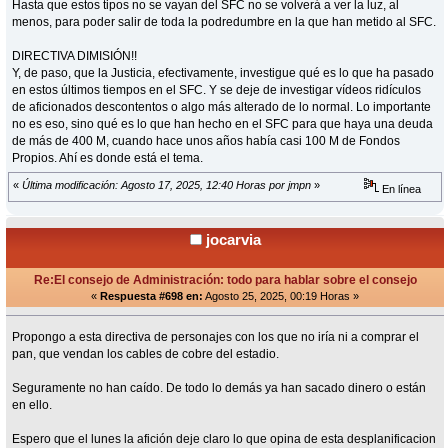
Hasta que estos tipos no se vayan del SFC no se volverá a ver la luz, al
menos, para poder salir de toda la podredumbre en la que han metido al SFC.
DIRECTIVA DIMISIÓN!!
Y, de paso, que la Justicia, efectivamente, investigue qué es lo que ha pasado
en estos últimos tiempos en el SFC. Y se deje de investigar vídeos ridículos
de aficionados descontentos o algo más alterado de lo normal. Lo importante
no es eso, sino qué es lo que han hecho en el SFC para que haya una deuda
de más de 400 M, cuando hace unos años había casi 100 M de Fondos
Propios. Ahí es donde está el tema.
«
Última modificación: Agosto 17, 2025, 12:40 Horas por jmpn
»
En línea
jocarvia
Re:El consejo de Administración: todo para hablar sobre el consejo
«
Respuesta #698 en:
Agosto 25, 2025, 00:19 Horas »
Propongo a esta directiva de personajes con los que no iría ni a comprar el
pan, que vendan los cables de cobre del estadio.
Seguramente no han caído. De todo lo demás ya han sacado dinero o están
en ello.
Espero que el lunes la afición deje claro lo que opina de esta desplanificacion