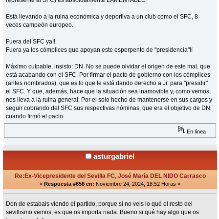
represente al SFC) es absolutamente LAMENTABLE.
Está llevando a la ruina económica y deportiva a un club como el SFC, 8
veces campeón europeo.
Fuera del SFC ya!!
Fuera ya los cómplices que apoyan este esperpento de "presidencia"!!
Máximo culpable, insisto: DN. No se puede olvidar el origen de este mal, que
está acabando con el SFC. Por firmar el pacto de gobierno con los cómplices
(antes nombrados), que es lo que le está dando derecho a Jr. para "presidir"
el SFC. Y que, además, hace que la situación sea inamovible y, como vemos,
nos lleva a la ruina general. Por el solo hecho de mantenerse en sus cargos y
seguir cobrando del SFC sus respectivas nóminas, que era el objetivo de DN
cuando firmó el pacto.
En línea
asturgabriel
Re:Ex-Vicepresidente del Sevilla FC, José María DEL NIDO Carrasco
«
Respuesta #656 en:
Noviembre 24, 2024, 18:52 Horas »
Don de estabais viendo el partido, porque si no veis lo qué el resto del
sevillismo vemos, es que os importa nada. Bueno si qué hay algo que os