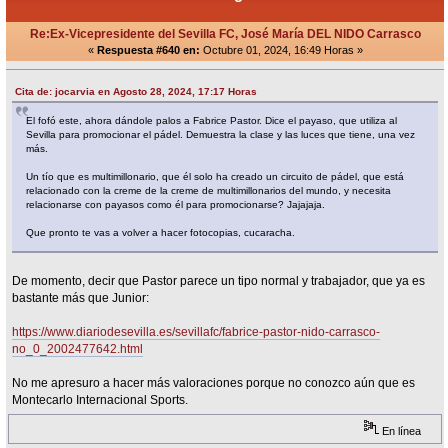
Re:Ex-Vicepresidente del Sevilla FC, José María DEL NIDO Carrasco
«
Respuesta #640 en:
Octubre 01, 2024, 16:49 Horas »
Cita de: jocarvia en Agosto 28, 2024, 17:17 Horas
El fofó este, ahora dándole palos a Fabrice Pastor. Dice el payaso, que utiliza al
Sevilla para promocionar el pádel. Demuestra la clase y las luces que tiene, una vez
más.
Un tío que es multimillonario, que él solo ha creado un circuito de pádel, que está
relacionado con la creme de la creme de multimillonarios del mundo, y necesita
relacionarse con payasos como él para promocionarse? Jajajaja.
Que pronto te vas a volver a hacer fotocopias, cucaracha.
De momento, decir que Pastor parece un tipo normal y trabajador, que ya es
bastante más que Junior:
https://www.diariodesevilla.es/sevillafc/fabrice-pastor-nido-carrasco-
no_0_2002477642.html
No me apresuro a hacer más valoraciones porque no conozco aún que es
Montecarlo Internacional Sports.
En línea