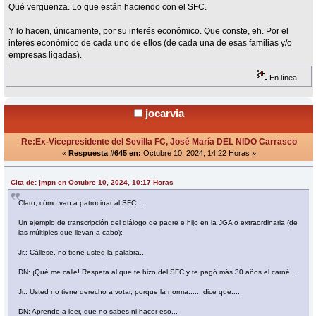
Qué vergüenza. Lo que están haciendo con el SFC.
Y lo hacen, únicamente, por su interés económico. Que conste, eh. Por el
interés económico de cada uno de ellos (de cada una de esas familias y/o
empresas ligadas).
En línea
jocarvia
Re:Ex-Vicepresidente del Sevilla FC, José María DEL NIDO Carrasco
«
Respuesta #645 en:
Octubre 10, 2024, 14:22 Horas »
Cita de: jmpn en Octubre 10, 2024, 10:17 Horas
Claro, cómo van a patrocinar al SFC...
Un ejemplo de transcripción del diálogo de padre e hijo en la JGA o extraordinaria (de
las múltiples que llevan a cabo):
Jr.: Cállese, no tiene usted la palabra...
DN: ¡Qué me calle! Respeta al que te hizo del SFC y te pagó más 30 años el carné...
Jr.: Usted no tiene derecho a votar, porque la norma....., dice que....
DN: Aprende a leer, que no sabes ni hacer eso...