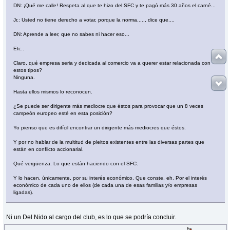
DN: ¡Qué me calle! Respeta al que te hizo del SFC y te pagó más 30 años el carné...
Jr.: Usted no tiene derecho a votar, porque la norma....., dice que....
DN: Aprende a leer, que no sabes ni hacer eso...
Etc..
Claro, qué empresa seria y dedicada al comercio va a querer estar relacionada con
estos tipos?
Ninguna.
Hasta ellos mismos lo reconocen.
¿Se puede ser dirigente más mediocre que éstos para provocar que un 8 veces
campeón europeo esté en esta posición?
Yo pienso que es difícil encontrar un dirigente más mediocres que éstos.
Y por no hablar de la multitud de pleitos existentes entre las diversas partes que
están en conflicto accionarial.
Qué vergüenza. Lo que están haciendo con el SFC.
Y lo hacen, únicamente, por su interés económico. Que conste, eh. Por el interés
económico de cada uno de ellos (de cada una de esas familias y/o empresas
ligadas).
Ni un Del Nido al cargo del club, es lo que se podría concluir.