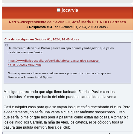
jocarvia
Re:Ex-Vicepresidente del Sevilla FC, José María DEL NIDO Carrasco
«
Respuesta #641 en:
Octubre 01, 2024, 20:53 Horas »
Cita de: drodgom en Octubre 01, 2024, 16:49 Horas
De momento, decir que Pastor parece un tipo normal y trabajador, que ya es
bastante más que Junior:
https://www.diariodesevilla.es/sevillafc/fabrice-pastor-nido-carrasco-
no_0_2002477642.html
No me apresuro a hacer más valoraciones porque no conozco aún que es
Montecarlo Internacional Sports.
Me sigue pareciendo que algo tiene tanteado Fabrice Pastor con los
accionistas. Y creo que hasta del nido puede estar metido en la venta.
Casi cualquier cosa para que se vayan los que están reventando el club. Pero
evidentemente, no sería una venta a cualquier anónimo sospechoso. Creo
que sería lo mejor que nos podría pasar tal como están las cosas. A tomar p c
los del nido, los Carrión, la niña de Ales, los catetos, el psicólogo y toda la
basura que pulula dentro y fuera del club.