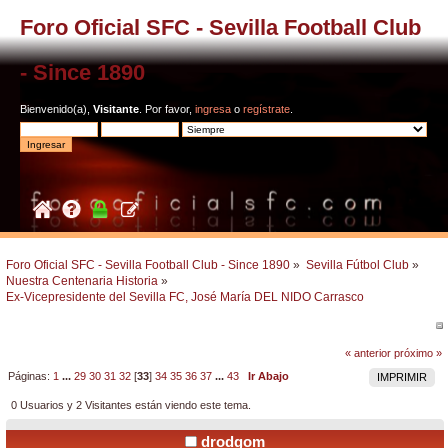
Foro Oficial SFC - Sevilla Football Club
- Since 1890
Bienvenido(a),
Visitante
. Por favor,
ingresa
o
regístrate
.
Foro Oficial SFC - Sevilla Football Club - Since 1890
»
Sevilla Fútbol Club
»
Nuestra Centenaria Historia
»
Ex-Vicepresidente del Sevilla FC, José María DEL NIDO Carrasco 
« anterior
próximo »
Páginas:
1
...
29
30
31
32
[
33
]
34
35
36
37
...
43
Ir Abajo
IMPRIMIR
0 Usuarios y 2 Visitantes están viendo este tema.
drodgom