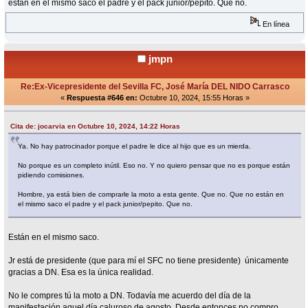
están en el mismo saco el padre y el pack junior/pepito. Que no.
En línea
jmpn
Re:Ex-Vicepresidente del Sevilla FC, José María DEL NIDO Carrasco
«
Respuesta #646 en:
Octubre 10, 2024, 15:55 Horas »
Cita de: jocarvia en Octubre 10, 2024, 14:22 Horas
Ya. No hay patrocinador porque el padre le dice al hijo que es un mierda.
No porque es un completo inútil. Eso no. Y no quiero pensar que no es porque están
pidiendo comisiones.
Hombre, ya está bien de comprarle la moto a esta gente. Que no. Que no están en
el mismo saco el padre y el pack junior/pepito. Que no.
Están en el mismo saco.
Jr está de presidente (que para mí el SFC no tiene presidente) únicamente
gracias a DN. Esa es la única realidad.
No le compres tú la moto a DN. Todavía me acuerdo del día de la
manifestación aquel día caluroso de agosto. Desde entonces no compro