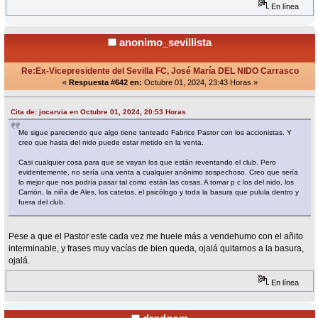
En línea
anonimo_sevillista
Re:Ex-Vicepresidente del Sevilla FC, José María DEL NIDO Carrasco
«
Respuesta #642 en:
Octubre 01, 2024, 23:43 Horas »
Cita de: jocarvia en Octubre 01, 2024, 20:53 Horas
Me sigue pareciendo que algo tiene tanteado Fabrice Pastor con los accionistas. Y
creo que hasta del nido puede estar metido en la venta.
Casi cualquier cosa para que se vayan los que están reventando el club. Pero
evidentemente, no sería una venta a cualquier anónimo sospechoso. Creo que sería
lo mejor que nos podría pasar tal como están las cosas. A tomar p c los del nido, los
Carrión, la niña de Ales, los catetos, el psicólogo y toda la basura que pulula dentro y
fuera del club.
Pese a que el Pastor este cada vez me huele más a vendehumo con el añito
interminable, y frases muy vacías de bien queda, ojalá quitarnos a la basura,
ojalá.
En línea