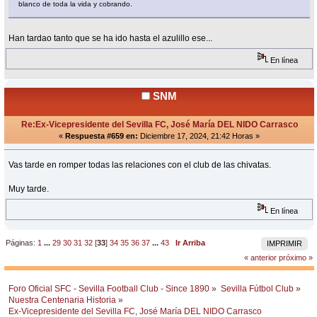
blanco de toda la vida y cobrando.
Han tardao tanto que se ha ido hasta el azulillo ese...
En línea
SNM
Re:Ex-Vicepresidente del Sevilla FC, José María DEL NIDO Carrasco
«
Respuesta #659 en:
Diciembre 17, 2024, 21:42 Horas »
Vas tarde en romper todas las relaciones con el club de las chivatas.
Muy tarde.
En línea
Páginas:
1
...
29
30
31
32
[
33
]
34
35
36
37
...
43
Ir Arriba
IMPRIMIR
« anterior
próximo »
Foro Oficial SFC - Sevilla Football Club - Since 1890
»
Sevilla Fútbol Club
»
Nuestra Centenaria Historia
»
Ex-Vicepresidente del Sevilla FC, José María DEL NIDO Carrasco 