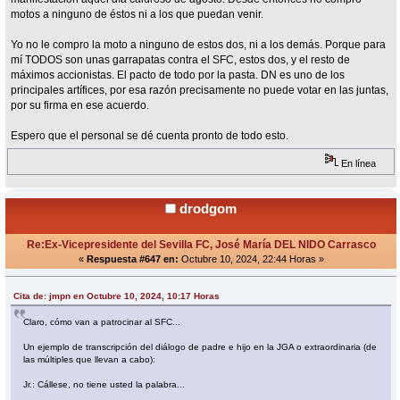
motos a ninguno de éstos ni a los que puedan venir.
Yo no le compro la moto a ninguno de estos dos, ni a los demás. Porque para
mí TODOS son unas garrapatas contra el SFC, estos dos, y el resto de
máximos accionistas. El pacto de todo por la pasta. DN es uno de los
principales artífices, por esa razón precisamente no puede votar en las juntas,
por su firma en ese acuerdo.
Espero que el personal se dé cuenta pronto de todo esto.
En línea
drodgom
Re:Ex-Vicepresidente del Sevilla FC, José María DEL NIDO Carrasco
«
Respuesta #647 en:
Octubre 10, 2024, 22:44 Horas »
Cita de: jmpn en Octubre 10, 2024, 10:17 Horas
Claro, cómo van a patrocinar al SFC...
Un ejemplo de transcripción del diálogo de padre e hijo en la JGA o extraordinaria (de
las múltiples que llevan a cabo):
Jr.: Cállese, no tiene usted la palabra...