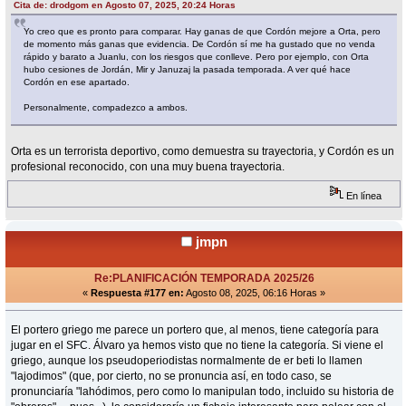
Cita de: drodgom en Agosto 07, 2025, 20:24 Horas
Yo creo que es pronto para comparar. Hay ganas de que Cordón mejore a Orta, pero
de momento más ganas que evidencia. De Cordón sí me ha gustado que no venda
rápido y barato a Juanlu, con los riesgos que conlleve. Pero por ejemplo, con Orta
hubo cesiones de Jordán, Mir y Januzaj la pasada temporada. A ver qué hace
Cordón en ese apartado.
Personalmente, compadezco a ambos.
Orta es un terrorista deportivo, como demuestra su trayectoria, y Cordón es un
profesional reconocido, con una muy buena trayectoria.
En línea
jmpn
Re:PLANIFICACIÓN TEMPORADA 2025/26
«
Respuesta #177 en:
Agosto 08, 2025, 06:16 Horas »
El portero griego me parece un portero que, al menos, tiene categoría para
jugar en el SFC. Álvaro ya hemos visto que no tiene la categoría. Si viene el
griego, aunque los pseudoperiodistas normalmente de er beti lo llamen
"lajodimos" (que, por cierto, no se pronuncia así, en todo caso, se
pronunciaría "lahódimos, pero como lo manipulan todo, incluido su historia de