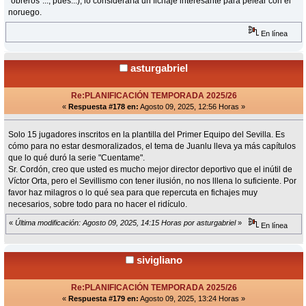
"obreros"..., pues...), lo consideraría un fichaje interesante para pelear con el
noruego.
En línea
asturgabriel
Re:PLANIFICACIÓN TEMPORADA 2025/26
«
Respuesta #178 en:
Agosto 09, 2025, 12:56 Horas »
Solo 15 jugadores inscritos en la plantilla del Primer Equipo del Sevilla. Es
cómo para no estar desmoralizados, el tema de Juanlu lleva ya más capítulos
que lo qué duró la serie "Cuentame".
Sr. Cordón, creo que usted es mucho mejor director deportivo que el inútil de
Víctor Orta, pero el Sevillismo con tener ilusión, no nos lllena lo suficiente. Por
favor haz milagros o lo qué sea para que repercuta en fichajes muy
necesarios, sobre todo para no hacer el ridículo.
«
Última modificación: Agosto 09, 2025, 14:15 Horas por asturgabriel
»
En línea
sivigliano
Re:PLANIFICACIÓN TEMPORADA 2025/26
«
Respuesta #179 en:
Agosto 09, 2025, 13:24 Horas »