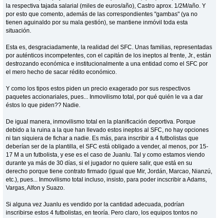
la respectiva tajada salarial (miles de euros/año), Castro aprox. 1/2M/año. Y
por esto que comento, además de las correspondientes "gambas" (ya no
tienen aguinaldo por su mala gestión), se mantiene inmóvil toda esta
situación.
Esta es, desgraciadamente, la realidad del SFC. Unas familias, representadas
por auténticos incompetentes, con el capitán de los ineptos al frente, Jr., están
destrozando económica e institucionalmente a una entidad como el SFC por
el mero hecho de sacar rédito económico.
Y como los tipos estos piden un precio exagerado por sus respectivos
paquetes accionariales, pues... Inmovilismo total, por qué quién le va a dar
éstos lo que piden?? Nadie.
De igual manera, inmovilismo total en la planificación deportiva. Porque
debido a la ruina a la que han llevado estos ineptos al SFC, no hay opciones
ni tan siquiera de fichar a nadie. Es más, para inscribir a 4 futbolistas que
deberían ser de la plantilla, el SFC está obligado a vender, al menos, por 15-
17 M a un futbolista, y ese es el caso de Juanlu. Tal y como estamos viendo
durante ya más de 30 días, si el jugador no quiere salir, que está en su
derecho porque tiene contrato firmado (igual que Mir, Jordán, Marcao, Nianzú,
etc.), pues... Inmovilismo total incluso, insisto, para poder incscribir a Adams,
Vargas, Alfon y Suazo.
Si alguna vez Juanlu es vendido por la cantidad adecuada, podrían
inscribirse estos 4 futbolistas, en teoría. Pero claro, los equipos tontos no