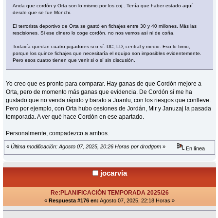
Anda que cordón y Orta son lo mismo por los coj.. Tenía que haber estado aquí
desde que se fue Monchi.
El terrorista deportivo de Orta se gastó en fichajes entre 30 y 40 millones. Más las
rescisiones. Si ese dinero lo coge cordón, no nos vemos así ni de coña.
Todavía quedan cuatro jugadores si o sí. DC, LD, central y medio. Eso lo firmo,
porque los quince fichajes que necesitaría el equipo son imposibles evidentemente.
Pero esos cuatro tienen que venir si o sí sin discusión.
Yo creo que es pronto para comparar. Hay ganas de que Cordón mejore a
Orta, pero de momento más ganas que evidencia. De Cordón sí me ha
gustado que no venda rápido y barato a Juanlu, con los riesgos que conlleve.
Pero por ejemplo, con Orta hubo cesiones de Jordán, Mir y Januzaj la pasada
temporada. A ver qué hace Cordón en ese apartado.
Personalmente, compadezco a ambos.
«
Última modificación: Agosto 07, 2025, 20:26 Horas por drodgom
»
En línea
jocarvia
Re:PLANIFICACIÓN TEMPORADA 2025/26
«
Respuesta #176 en:
Agosto 07, 2025, 22:18 Horas »