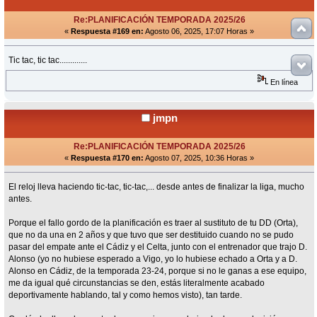
Re:PLANIFICACIÓN TEMPORADA 2025/26
«
Respuesta #169 en:
Agosto 06, 2025, 17:07 Horas »
Tic tac, tic tac.............
En línea
jmpn
Re:PLANIFICACIÓN TEMPORADA 2025/26
«
Respuesta #170 en:
Agosto 07, 2025, 10:36 Horas »
El reloj lleva haciendo tic-tac, tic-tac,... desde antes de finalizar la liga, mucho
antes.
Porque el fallo gordo de la planificación es traer al sustituto de tu DD (Orta),
que no da una en 2 años y que tuvo que ser destituido cuando no se pudo
pasar del empate ante el Cádiz y el Celta, junto con el entrenador que trajo D.
Alonso (yo no hubiese esperado a Vigo, yo lo hubiese echado a Orta y a D.
Alonso en Cádiz, de la temporada 23-24, porque si no le ganas a ese equipo,
me da igual qué circunstancias se den, estás literalmente acabado
deportivamente hablando, tal y como hemos visto), tan tarde.