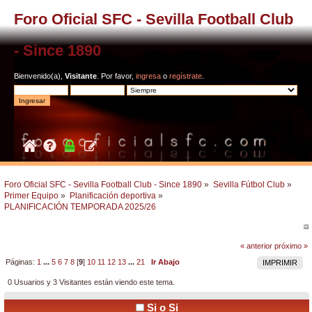
Foro Oficial SFC - Sevilla Football Club
- Since 1890
Bienvenido(a),
Visitante
. Por favor,
ingresa
o
regístrate
.
Foro Oficial SFC - Sevilla Football Club - Since 1890
»
Sevilla Fútbol Club
»
Primer Equipo
»
Planificación deportiva
»
PLANIFICACIÓN TEMPORADA 2025/26
« anterior
próximo »
Páginas:
1
...
5
6
7
8
[
9
]
10
11
12
13
...
21
Ir Abajo
IMPRIMIR
0 Usuarios y 3 Visitantes están viendo este tema.
Si o Si