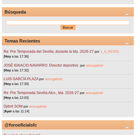
Búsqueda
Temas Recientes
Re: Pre Temporada del Sevilla, durante la tda. 2026-27
por
J_A_REYES
[
Hoy
a las 17:36]
JOSÉ IGNACIO NAVARRO. Director deportivo.
por
asturgabriel
[
Hoy
a las 17:32]
LUIS GARCÍA PLAZA
por
asturgabriel
[
Hoy
a las 17:30]
Re: Pre Temporada Sevilla Atco., tda. 2026-27
por
asturgabriel
[
Hoy
a las 12:03]
Djibril SOW
por
asturgabriel
[
Ayer
a las 11:14]
@forooficialsfc