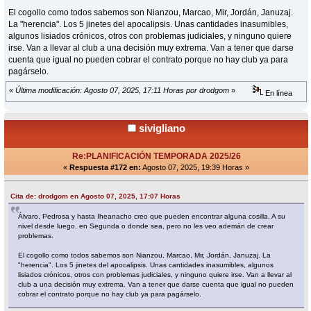
El cogollo como todos sabemos son Nianzou, Marcao, Mir, Jordán, Januzaj.
La "herencia". Los 5 jinetes del apocalipsis. Unas cantidades inasumibles,
algunos lisiados crónicos, otros con problemas judiciales, y ninguno quiere
irse. Van a llevar al club a una decisión muy extrema. Van a tener que darse
cuenta que igual no pueden cobrar el contrato porque no hay club ya para
pagárselo.
«
Última modificación: Agosto 07, 2025, 17:11 Horas por drodgom
»
En línea
sivigliano
Re:PLANIFICACIÓN TEMPORADA 2025/26
«
Respuesta #172 en:
Agosto 07, 2025, 19:39 Horas »
Cita de: drodgom en Agosto 07, 2025, 17:07 Horas
Álvaro, Pedrosa y hasta Iheanacho creo que pueden encontrar alguna cosilla. A su
nivel desde luego, en Segunda o donde sea, pero no les veo ademán de crear
problemas.
El cogollo como todos sabemos son Nianzou, Marcao, Mir, Jordán, Januzaj. La
"herencia". Los 5 jinetes del apocalipsis. Unas cantidades inasumibles, algunos
lisiados crónicos, otros con problemas judiciales, y ninguno quiere irse. Van a llevar al
club a una decisión muy extrema. Van a tener que darse cuenta que igual no pueden
cobrar el contrato porque no hay club ya para pagárselo.