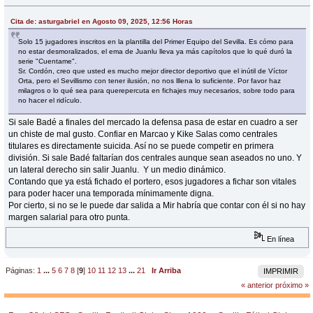
Cita de: asturgabriel en Agosto 09, 2025, 12:56 Horas
Solo 15 jugadores inscritos en la plantilla del Primer Equipo del Sevilla. Es cómo para
no estar desmoralizados, el ema de Juanlu lleva ya más capítolos que lo qué duró la
serie "Cuentame".
Sr. Cordón, creo que usted es mucho mejor director deportivo que el inútil de Víctor
Orta, pero el Sevillismo con tener ilusión, no nos lllena lo suficiente. Por favor haz
milagros o lo qué sea para querepercuta en fichajes muy necesarios, sobre todo para
no hacer el ridículo.
Si sale Badé a finales del mercado la defensa pasa de estar en cuadro a ser
un chiste de mal gusto. Confiar en Marcao y Kike Salas como centrales
titulares es directamente suicida. Así no se puede competir en primera
división. Si sale Badé faltarían dos centrales aunque sean aseados no uno. Y
un lateral derecho sin salir Juanlu. Y un medio dinámico.
Contando que ya está fichado el portero, esos jugadores a fichar son vitales
para poder hacer una temporada mínimamente digna.
Por cierto, si no se le puede dar salida a Mir habría que contar con él si no hay
margen salarial para otro punta.
En línea
Páginas:
1
...
5
6
7
8
[
9
]
10
11
12
13
...
21
Ir Arriba
IMPRIMIR
« anterior
próximo »