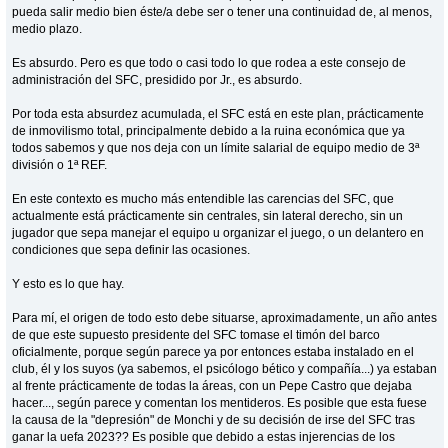
pueda salir medio bien éste/a debe ser o tener una continuidad de, al menos,
medio plazo.
Es absurdo. Pero es que todo o casi todo lo que rodea a este consejo de
administración del SFC, presidido por Jr., es absurdo.
Por toda esta absurdez acumulada, el SFC está en este plan, prácticamente
de inmovilismo total, principalmente debido a la ruina económica que ya
todos sabemos y que nos deja con un límite salarial de equipo medio de 3ª
división o 1ª REF.
En este contexto es mucho más entendible las carencias del SFC, que
actualmente está prácticamente sin centrales, sin lateral derecho, sin un
jugador que sepa manejar el equipo u organizar el juego, o un delantero en
condiciones que sepa definir las ocasiones.
Y esto es lo que hay.
Para mí, el origen de todo esto debe situarse, aproximadamente, un año antes
de que este supuesto presidente del SFC tomase el timón del barco
oficialmente, porque según parece ya por entonces estaba instalado en el
club, él y los suyos (ya sabemos, el psicólogo bético y compañía...) ya estaban
al frente prácticamente de todas la áreas, con un Pepe Castro que dejaba
hacer..., según parece y comentan los mentideros. Es posible que esta fuese
la causa de la "depresión" de Monchi y de su decisión de irse del SFC tras
ganar la uefa 2023?? Es posible que debido a estas injerencias de los