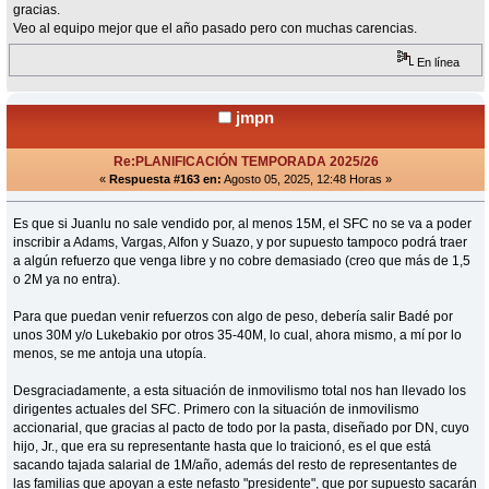
gracias.
Veo al equipo mejor que el año pasado pero con muchas carencias.
En línea
jmpn
Re:PLANIFICACIÓN TEMPORADA 2025/26
«
Respuesta #163 en:
Agosto 05, 2025, 12:48 Horas »
Es que si Juanlu no sale vendido por, al menos 15M, el SFC no se va a poder
inscribir a Adams, Vargas, Alfon y Suazo, y por supuesto tampoco podrá traer
a algún refuerzo que venga libre y no cobre demasiado (creo que más de 1,5
o 2M ya no entra).
Para que puedan venir refuerzos con algo de peso, debería salir Badé por
unos 30M y/o Lukebakio por otros 35-40M, lo cual, ahora mismo, a mí por lo
menos, se me antoja una utopía.
Desgraciadamente, a esta situación de inmovilismo total nos han llevado los
dirigentes actuales del SFC. Primero con la situación de inmovilismo
accionarial, que gracias al pacto de todo por la pasta, diseñado por DN, cuyo
hijo, Jr., que era su representante hasta que lo traicionó, es el que está
sacando tajada salarial de 1M/año, además del resto de representantes de
las familias que apoyan a este nefasto "presidente", que por supuesto sacarán