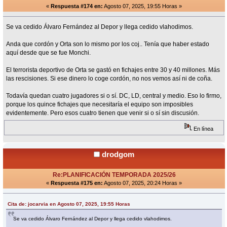
«
Respuesta #174 en:
Agosto 07, 2025, 19:55 Horas »
Se va cedido Álvaro Fernández al Depor y llega cedido vlahodimos.
Anda que cordón y Orta son lo mismo por los coj.. Tenía que haber estado
aquí desde que se fue Monchi.
El terrorista deportivo de Orta se gastó en fichajes entre 30 y 40 millones. Más
las rescisiones. Si ese dinero lo coge cordón, no nos vemos así ni de coña.
Todavía quedan cuatro jugadores si o sí. DC, LD, central y medio. Eso lo firmo,
porque los quince fichajes que necesitaría el equipo son imposibles
evidentemente. Pero esos cuatro tienen que venir si o sí sin discusión.
En línea
drodgom
Re:PLANIFICACIÓN TEMPORADA 2025/26
«
Respuesta #175 en:
Agosto 07, 2025, 20:24 Horas »
Cita de: jocarvia en Agosto 07, 2025, 19:55 Horas
Se va cedido Álvaro Fernández al Depor y llega cedido vlahodimos.