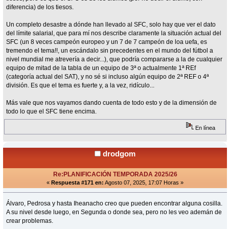
diferencia) de los tiesos.
Un completo desastre a dónde han llevado al SFC, solo hay que ver el dato
del límite salarial, que para mí nos describe claramente la situación actual del
SFC (un 8 veces campeón europeo y un 7 de 7 campeón de loa uefa, es
tremendo el tema!!, un escándalo sin precedentes en el mundo del fútbol a
nivel mundial me atrevería a decir...), que podría compararse a la de cualquier
equipo de mitad de la tabla de un equipo de 3ª o actualmente 1ª REf
(categoría actual del SAT), y no sé si incluso algún equipo de 2ª REF o 4ª
división. Es que el tema es fuerte y, a la vez, ridículo...
Más vale que nos vayamos dando cuenta de todo esto y de la dimensión de
todo lo que el SFC tiene encima.
En línea
drodgom
Re:PLANIFICACIÓN TEMPORADA 2025/26
«
Respuesta #171 en:
Agosto 07, 2025, 17:07 Horas »
Álvaro, Pedrosa y hasta Iheanacho creo que pueden encontrar alguna cosilla.
A su nivel desde luego, en Segunda o donde sea, pero no les veo ademán de
crear problemas.