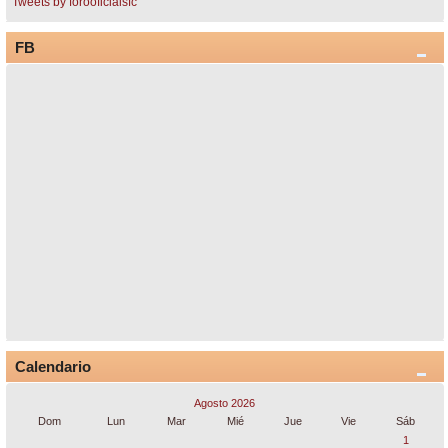
Tweets by forooficialsfc
FB
Calendario
Agosto 2026
Dom
Lun
Mar
Mié
Jue
Vie
Sáb
1