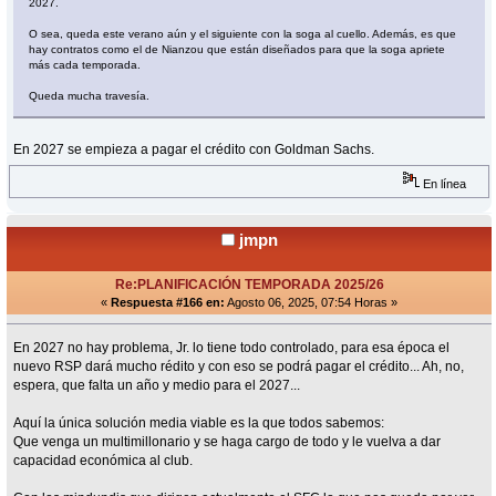
2027.
O sea, queda este verano aún y el siguiente con la soga al cuello. Además, es que
hay contratos como el de Nianzou que están diseñados para que la soga apriete
más cada temporada.
Queda mucha travesía.
En 2027 se empieza a pagar el crédito con Goldman Sachs.
En línea
jmpn
Re:PLANIFICACIÓN TEMPORADA 2025/26
«
Respuesta #166 en:
Agosto 06, 2025, 07:54 Horas »
En 2027 no hay problema, Jr. lo tiene todo controlado, para esa época el
nuevo RSP dará mucho rédito y con eso se podrá pagar el crédito... Ah, no,
espera, que falta un año y medio para el 2027...
Aquí la única solución media viable es la que todos sabemos:
Que venga un multimillonario y se haga cargo de todo y le vuelva a dar
capacidad económica al club.