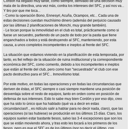
Cordón ha llegado muy tarde, como siempre, derivado de una decisión muy
mala de la directiva, una vez más, contra los intereses del SFC, y así nos va...
Y tiro por que me toca...
- Como la operación Bono, Ennesyri, Acuña, Ocampos, etc... Cada una de
estas decisiones cuestan muchísimo dinero (además del perjuicio causado
por las últimas 2 planificaciones de Monchi, muy grande también).
- Le tocan porque la inmovilidad en el club es total, prácticamente como si
fuese un secuestro, partiendo de un pacto de todo por la pasta que tiene
enganchados a todos y está destruyendo al SFC, manteniendo, por esta
causa, a unos completos incompetentes e ineptos al frente del SFC.
La situación que estamos viviendo en la planificación de esta temporada, por
tanto, es fiel reflejo de la situación de ruina institucional y la correspondiente
económica del SFC, como comento, debido a los incompetentes e ineptos
que están al frente del club, pero como han "secuestrado" el club con ese
pacto destructivo para el SFC... Inmovilismo total.
Por este motivo, en todas las operaciones y en todas las circunstancias que
deriven de éstas, el SFC siempre o casi siempre mantiene una posición de
desventaja sobre el resto de equipos, tanto en orden como en posición de
defensa de sus intereses. Esto lo sabe muy bien Cordón y por eso dijo, creo
que ha sido lo único que ha hablado (qué va a decir en estas
circunstancias!!.., es ridículo salir a hablar para no decir nada, claro), que las
operaciones (si las hubiese) se producirán en los últimos 15 días. Claro, los
equipos suelen estar bastante tiesos, salvo las 3-4 excepciones que son los
que se están moviendo ahora, y tras esto les tocará a los primeros de los
tiesos, pero es que el SFC es de los últimos (por no decir el último, con