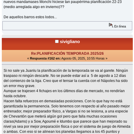
nuevos mandamases Monchi hiciese tan paupérrima planificación 22-23
(medio arreglada algo en invierno)??
De aquellos barros estos lodos...
En línea
sivigliano
Re:PLANIFICACIÓN TEMPORADA 2025/26
«
Respuesta #162 en:
Agosto 05, 2025, 10:55 Horas »
Si no sale ya Juanlu la planificación de la temporada se va al garete. Ningún
traspaso ni ningún descarte. No se puede estar así a 5 de agosto a 12 días
del comienzo de la liga. Creo que el tensar la cuerda con el Nápoles ha sido
un error muy grave.
Aunque se trajesen 4 fichajes en los últimos días de mercado, no rendirían
hasta octubre.
Hacen falta refuerzos en demasiadas posiciones. Con lo que hay no está
garantizada la permanencia. Solo tenemos con respecto al año pasado mejor
entrenador, mejor preparador físico, a Vargas si no se lesiona, a una especie
de Chevantón que meterá algún gol pero que falla muchas ocasiones
claras(Adams) y a Sow, Agoumé e Idumbo que parece que han mejorado su
nivel ya sea por mejor preparación física o por el sistema de juego de Almeida
o ambas. Con eso si se alinean los planetas llegamos a los 45 puntos y