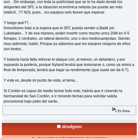
son... Sin embargo, con toda la publicidad que se le ha dado desde los
dirigentes del SFC a la situación económica nefasta (se puede ser más
imbécil...?? NO), pues... los equipos solo tienen que esperar.
Y luego qué??...
Inmovilismo total a la espera que el SFC pueda vender a Badé y/o
Lukebakio... Y de esa manera, poder invertir como mucho unos 20M en 4-5
fichajes: 2 centrales, un lateral derecho, uno o dos mediocampistas. Siendo
muy optimista, hablo. Porque ya sabemos que los equipos ninguno de ellos
son tontos...
Y todavía haría falta reforzar el ataque con, al menos, un delantero, y por
supuesto la portería, porque Nyland tendrá que lesionarse o, como ya vimos a
final de temporada, tendrá que bajar su rendimiento (que suele ser de 6-7).
Y este es, desde mi punto de vista, el tema...
Si Cordón es capaz de medio torear todo esto, habría que ir creando la
hermandad de San Cordón, e ir mirando fechas para solicitar salida
procesional bajo palio del santo...
En línea
drodgom