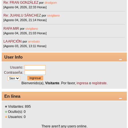
Re: FRAN GONZÁLEZ
por
drodgom
[Agosto 04, 2026, 22:33 Horas]
Re: JUANLU SÁNCHEZ
por
sivigliano
[Agosto 04, 2026, 21:14 Horas]
RAFA MIR
por
sivigliano
[Agosto 04, 2026, 21:03 Horas]
LA AFICIÓN
por
arrebato
[Agosto 03, 2026, 13:11 Horas]
User Info
Usuario:
Contraseña:
Bienvenido(a),
Visitante
. Por favor,
ingresa
o
regístrate
.
En línea
Visitantes: 895
Oculto(s): 0
Usuarios: 0
There aren't any users online.