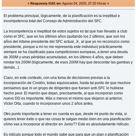
«
Respuesta #161 en:
Agosto 04, 2025, 07:20 Horas »
El problema principal, lógicamente, de la planificación es la ineptitud e
incompetencia total del Consejo de Administración del SFC.
La incompetencia e ineptitud de estos sujetos es tal que han llevado a club
como el SFC, que en los últimos años (quitando los 2 últimos, que son los
años del infame presidente del SFC actual, Jr., al que yo no reconozco como
presidente, porque a mí no me representa este individuo) prácticamente
siempre se ha clasificado para competiciones europeas, a tener una deuda
de 300M y unas pérdidas acumuladas, en los últimos 4 años, que deben
rondar los 200M (lógicamente, de esos 200M hay que descontar las gambas y
demás...).
Claro, en este contexto, con una toma de decisiones previas a la
incorporación de Cordón, todas equivocadas, hasta tal punto de que muchos
pensamos que ni un grupo de dirigentes que fuesen anti-SFC lo hubiese
hecho peor. El marrón que dejan, precisamente, al que incorporan como
nuevo DD es importante. Más o menos el mismo que dejaron al anterior,
Víctor Orta, cuando lo incorporaron unos 2 años antes.
Otro punto importante a tener en cuenta es que, desde mi punto de vista, si
quieres tener éxito o que las cosas te salgan medio bien en una planificación
cómo vas a incorporar al director en Junio?? Esto es absolutamente ridículo.
Es ridículo porque todo el mundo sabe que para que un plan o planificación