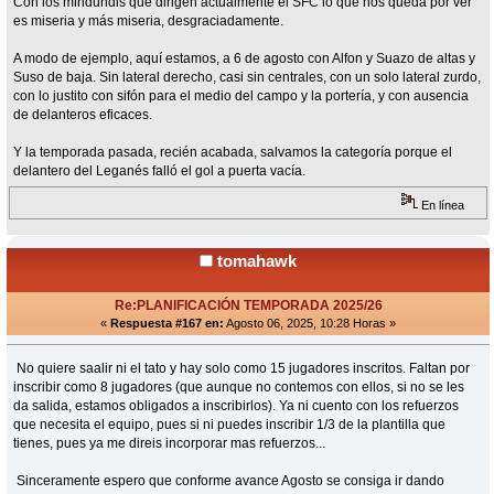
Con los mindundis que dirigen actualmente el SFC lo que nos queda por ver
es miseria y más miseria, desgraciadamente.
A modo de ejemplo, aquí estamos, a 6 de agosto con Alfon y Suazo de altas y
Suso de baja. Sin lateral derecho, casi sin centrales, con un solo lateral zurdo,
con lo justito con sifón para el medio del campo y la portería, y con ausencia
de delanteros eficaces.
Y la temporada pasada, recién acabada, salvamos la categoría porque el
delantero del Leganés falló el gol a puerta vacía.
En línea
tomahawk
Re:PLANIFICACIÓN TEMPORADA 2025/26
«
Respuesta #167 en:
Agosto 06, 2025, 10:28 Horas »
No quiere saalir ni el tato y hay solo como 15 jugadores inscritos. Faltan por
inscribir como 8 jugadores (que aunque no contemos con ellos, si no se les
da salida, estamos obligados a inscribirlos). Ya ni cuento con los refuerzos
que necesita el equipo, pues si ni puedes inscribir 1/3 de la plantilla que
tienes, pues ya me direis incorporar mas refuerzos...
Sinceramente espero que conforme avance Agosto se consiga ir dando