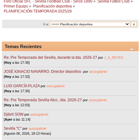
Foro Oficial SFC - Sevilla Football Club - Since 1890
»
Sevilla Fútbol Club
»
Primer Equipo
»
Planificación deportiva
»
PLANIFICACIÓN TEMPORADA 2025/26
Ir a:
Temas Recientes
Re: Pre Temporada del Sevilla, durante la tda. 2026-27
por
J_A_REYES
[
Hoy
a las 17:36]
JOSÉ IGNACIO NAVARRO. Director deportivo.
por
asturgabriel
[
Hoy
a las 17:32]
LUIS GARCÍA PLAZA
por
asturgabriel
[
Hoy
a las 17:30]
Re: Pre Temporada Sevilla Atco., tda. 2026-27
por
asturgabriel
[
Hoy
a las 12:03]
Djibril SOW
por
asturgabriel
[
Ayer
a las 11:14]
Sevilla "C"
por
asturgabriel
[Agosto 06, 2026, 18:13 Horas]