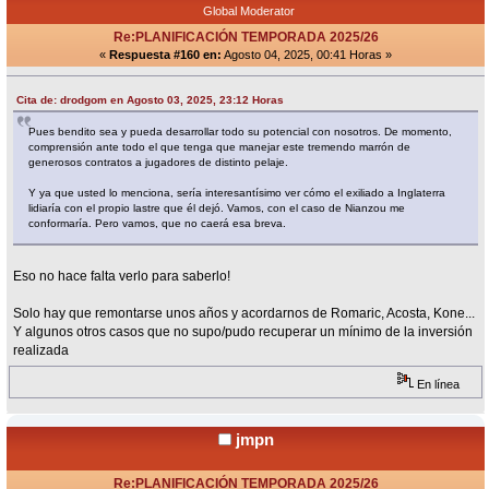
Global Moderator
Re:PLANIFICACIÓN TEMPORADA 2025/26
«
Respuesta #160 en:
Agosto 04, 2025, 00:41 Horas »
Cita de: drodgom en Agosto 03, 2025, 23:12 Horas
Pues bendito sea y pueda desarrollar todo su potencial con nosotros. De momento,
comprensión ante todo el que tenga que manejar este tremendo marrón de
generosos contratos a jugadores de distinto pelaje.
Y ya que usted lo menciona, sería interesantísimo ver cómo el exiliado a Inglaterra
lidiaría con el propio lastre que él dejó. Vamos, con el caso de Nianzou me
conformaría. Pero vamos, que no caerá esa breva.
Eso no hace falta verlo para saberlo!
Solo hay que remontarse unos años y acordarnos de Romaric, Acosta, Kone...
Y algunos otros casos que no supo/pudo recuperar un mínimo de la inversión
realizada
En línea
jmpn
Re:PLANIFICACIÓN TEMPORADA 2025/26