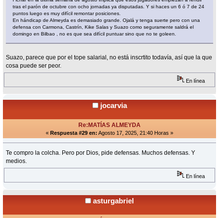
tras el parón de octubre con ocho jornadas ya disputadas. Y si haces un 6 ó 7 de 24
puntos luego es muy difícil remontar posiciones.
En hándicap de Almeyda es demasiado grande. Ojalá y tenga suerte pero con una
defensa con Carmona, Castrín, Kike Salas y Suazo como seguramente saldrá el
domingo en Bilbao , no es que sea difícil puntuar sino que no te goleen.
Suazo, parece que por el tope salarial, no está inscrtito todavía, así que la que
cosa puede ser peor.
En línea
jocarvia
Re:MATÍAS ALMEYDA
«
Respuesta #29 en:
Agosto 17, 2025, 21:40 Horas »
Te compro la colcha. Pero por Dios, pide defensas. Muchos defensas. Y
medios.
En línea
asturgabriel