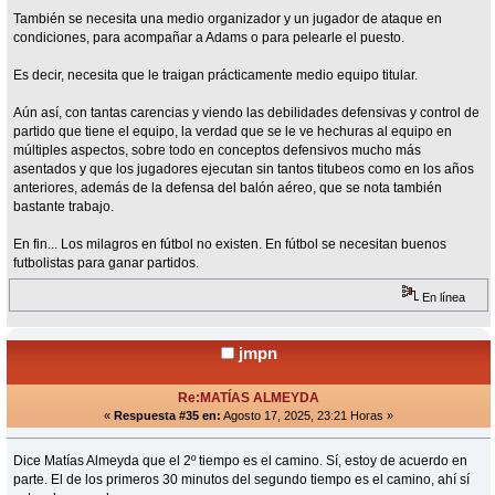
También se necesita una medio organizador y un jugador de ataque en
condiciones, para acompañar a Adams o para pelearle el puesto.
Es decir, necesita que le traigan prácticamente medio equipo titular.
Aún así, con tantas carencias y viendo las debilidades defensivas y control de
partido que tiene el equipo, la verdad que se le ve hechuras al equipo en
múltiples aspectos, sobre todo en conceptos defensivos mucho más
asentados y que los jugadores ejecutan sin tantos titubeos como en los años
anteriores, además de la defensa del balón aéreo, que se nota también
bastante trabajo.
En fin... Los milagros en fútbol no existen. En fútbol se necesitan buenos
futbolistas para ganar partidos.
En línea
jmpn
Re:MATÍAS ALMEYDA
«
Respuesta #35 en:
Agosto 17, 2025, 23:21 Horas »
Dice Matías Almeyda que el 2º tiempo es el camino. Sí, estoy de acuerdo en
parte. El de los primeros 30 minutos del segundo tiempo es el camino, ahí sí