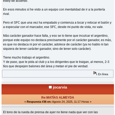
estoy de acuerdo.
En esos minutos sí he visto a un equipo con mentalidad de ir a la portería
rival.
Pero el SFC que una vez ha empatado y comienza a tocar y retocar el balón y
a especular con el marcador, ese SFC, desde mi punto de vista, no vale.
Más carácter ganador hace falta, y eso se lo tiene que inculcar el argentino,
porque este equipo no destaca precisamente por el carácter ganador, es más,
es que no destaca ni por el carácter, adolece de carácter (ya no hablo ni tan
siquiera de tener carácter ganador, sino de tener solo carácter).
Tiene mucho trabajo el argentino.
Y de paso, que le pida al club y a los dirigentes que le traigan, al menos, 2-3
tíos que despejen balones del área y metan el pie de verdad.
En línea
jocarvia
Re:MATÍAS ALMEYDA
«
Respuesta #36 en:
Agosto 24, 2025, 11:17 Horas »
El tono de la rueda de prensa de ayer no tiene nada que ver con las