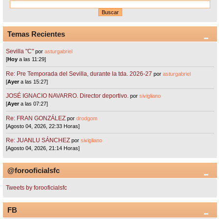
Temas Recientes
Sevilla "C"
por
asturgabriel
[
Hoy
a las 11:29]
Re: Pre Temporada del Sevilla, durante la tda. 2026-27
por
asturgabriel
[
Ayer
a las 15:27]
JOSÉ IGNACIO NAVARRO. Director deportivo.
por
sivigliano
[
Ayer
a las 07:27]
Re: FRAN GONZÁLEZ
por
drodgom
[Agosto 04, 2026, 22:33 Horas]
Re: JUANLU SÁNCHEZ
por
sivigliano
[Agosto 04, 2026, 21:14 Horas]
@forooficialsfc
Tweets by forooficialsfc
FB