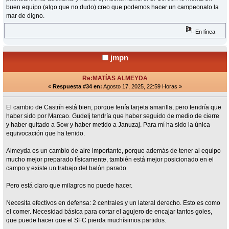
buen equipo (algo que no dudo) creo que podemos hacer un campeonato la
mar de digno.
En línea
jmpn
Re:MATÍAS ALMEYDA
«
Respuesta #34 en:
Agosto 17, 2025, 22:59 Horas »
El cambio de Castrín está bien, porque tenía tarjeta amarilla, pero tendría que
haber sido por Marcao. Gudelj tendría que haber seguido de medio de cierre
y haber quitado a Sow y haber metido a Januzaj. Para mí ha sido la única
equivocación que ha tenido.
Almeyda es un cambio de aire importante, porque además de tener al equipo
mucho mejor preparado físicamente, también está mejor posicionado en el
campo y existe un trabajo del balón parado.
Pero está claro que milagros no puede hacer.
Necesita efectivos en defensa: 2 centrales y un lateral derecho. Esto es como
el comer. Necesidad básica para cortar el agujero de encajar tantos goles,
que puede hacer que el SFC pierda muchísimos partidos.