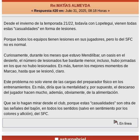
Re:MATÍAS ALMEYDA
«
Respuesta #20 en:
Julio 31, 2025, 08:18 Horas »
Desde el invierno de la temporada 21/22, todavía con Lopetegui, vienen todas
estas "casualidades" en forma de lesiones.
Porque todos los equipos tienen lesiones en sus jugadores, pero lo del SFC
no es normal.
Curiosamente, durante los meses que estuvo Mendilíbar, un oasis en el
desierto, el número de lesionados fue bastante menor, incluso, hubo jornadas
en los que no hubo lesionados. Es más, fueron los mejores momentos de
Marcao, hasta que se lesionó, claro.
Este problema no solo viene de las cargas del preparador físico en los
entrenamientos. Es más, diría que la mentalidad y, por supuesto, el descanso
del jugador hacen mucho, además, obviamente, de la alimentación.
Que se lo hagan mirar desde el club, porque estas "casualidades" son otra de
las señales del bajón, en todos los sentidos (salvo en sentimiento por los
colores y afición), del SFC.
En línea
asturgabriel