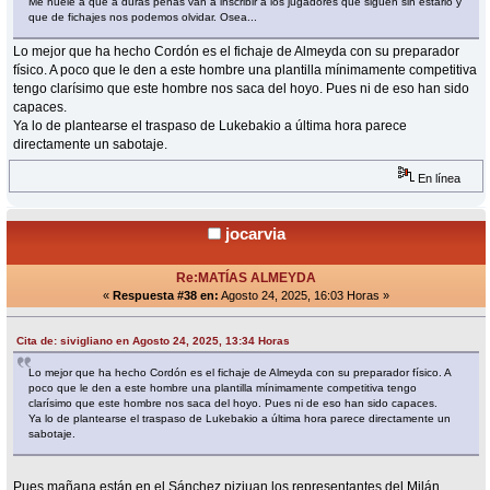
Me huele a que a duras penas van a inscribir a los jugadores que siguen sin estarlo y
que de fichajes nos podemos olvidar. Osea...
Lo mejor que ha hecho Cordón es el fichaje de Almeyda con su preparador
físico. A poco que le den a este hombre una plantilla mínimamente competitiva
tengo clarísimo que este hombre nos saca del hoyo. Pues ni de eso han sido
capaces.
Ya lo de plantearse el traspaso de Lukebakio a última hora parece
directamente un sabotaje.
En línea
jocarvia
Re:MATÍAS ALMEYDA
«
Respuesta #38 en:
Agosto 24, 2025, 16:03 Horas »
Cita de: sivigliano en Agosto 24, 2025, 13:34 Horas
Lo mejor que ha hecho Cordón es el fichaje de Almeyda con su preparador físico. A
poco que le den a este hombre una plantilla mínimamente competitiva tengo
clarísimo que este hombre nos saca del hoyo. Pues ni de eso han sido capaces.
Ya lo de plantearse el traspaso de Lukebakio a última hora parece directamente un
sabotaje.
Pues mañana están en el Sánchez pizjuan los representantes del Milán.