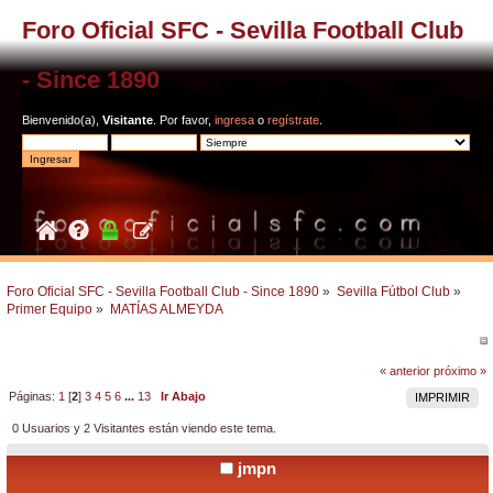
Foro Oficial SFC - Sevilla Football Club
- Since 1890
Bienvenido(a),
Visitante
. Por favor,
ingresa
o
regístrate
.
Foro Oficial SFC - Sevilla Football Club - Since 1890
»
Sevilla Fútbol Club
»
Primer Equipo
»
MATÍAS ALMEYDA
« anterior
próximo »
Páginas:
1
[
2
]
3
4
5
6
...
13
Ir Abajo
IMPRIMIR
0 Usuarios y 2 Visitantes están viendo este tema.
jmpn