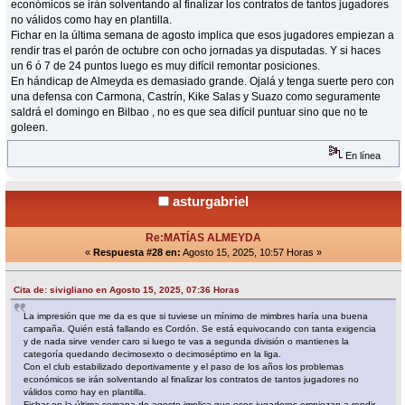
económicos se irán solventando al finalizar los contratos de tantos jugadores
no válidos como hay en plantilla.
Fichar en la última semana de agosto implica que esos jugadores empiezan a
rendir tras el parón de octubre con ocho jornadas ya disputadas. Y si haces
un 6 ó 7 de 24 puntos luego es muy difícil remontar posiciones.
En hándicap de Almeyda es demasiado grande. Ojalá y tenga suerte pero con
una defensa con Carmona, Castrín, Kike Salas y Suazo como seguramente
saldrá el domingo en Bilbao , no es que sea difícil puntuar sino que no te
goleen.
En línea
asturgabriel
Re:MATÍAS ALMEYDA
«
Respuesta #28 en:
Agosto 15, 2025, 10:57 Horas »
Cita de: sivigliano en Agosto 15, 2025, 07:36 Horas
La impresión que me da es que si tuviese un mínimo de mimbres haría una buena
campaña. Quién está fallando es Cordón. Se está equivocando con tanta exigencia
y de nada sirve vender caro si luego te vas a segunda división o mantienes la
categoría quedando decimosexto o decimoséptimo en la liga.
Con el club estabilizado deportivamente y el paso de los años los problemas
económicos se irán solventando al finalizar los contratos de tantos jugadores no
válidos como hay en plantilla.
Fichar en la última semana de agosto implica que esos jugadores empiezan a rendir