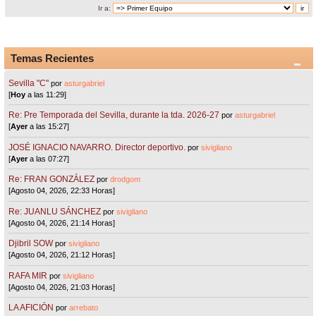
Ir a:
Temas Recientes
Sevilla "C"
por
asturgabriel
[
Hoy
a las 11:29]
Re: Pre Temporada del Sevilla, durante la tda. 2026-27
por
asturgabriel
[
Ayer
a las 15:27]
JOSÉ IGNACIO NAVARRO. Director deportivo.
por
sivigliano
[
Ayer
a las 07:27]
Re: FRAN GONZÁLEZ
por
drodgom
[Agosto 04, 2026, 22:33 Horas]
Re: JUANLU SÁNCHEZ
por
sivigliano
[Agosto 04, 2026, 21:14 Horas]
Djibril SOW
por
sivigliano
[Agosto 04, 2026, 21:12 Horas]
RAFA MIR
por
sivigliano
[Agosto 04, 2026, 21:03 Horas]
LA AFICIÓN
por
arrebato