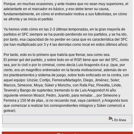
Porque, en muchas ocasiones, y ante rivales que no sean muy superiores, el
adelantarte en el marcador es básico, y eso debe tener su causa,
fundamentalmente, en cómo el entrenador motiva a sus futbolistas, en cómo
se afronta y se inicia el partido.
Ya hemos visto cómo en las 2-3 últimas temporadas, en la gran mayoría de
partidos el SFC siempre se ha puesto perdiendo en los partidos, y se ha ido,
por tanto, esa capacidad de no perder en casa que es característica del SFC
(se han multiplicado por 3 y 4 las derrotas como local en estos últimos años).
Por tanto, esto es lo primero que habría que frenar, sea como sea.
El primer gol del partido, y sobre todo en el RSP, tiene que ser del SFC, como
sea, por lo civil o por lo criminal, como decía Luis Aragonés d.e.p. (que, por
cierto, era un magnífico entrenador en la faceta motivacional, además de en
los planteamientos y sistema de juego, sobre todo enfocado en la contra, con
aquel equipo: Unzúe; Cortijo, Ferreira/Martagón, Diego, Jiménez, Soler;
Marcos, Simeone, Moya; Súker y Monchu, con Rafa Paz, Pinedita, Linde,
Tevenet y Bango de suplentes; tremendo lo de Luis Aragonés!! Al año
siguiente vinieron Moacir, Pedro, Juanito, para rematar..., por Simeone y
Ferreira y 150 M de ptas., si no recuerdo mal, vaya cambio!!, y Aragonés tuvo
que comenzar a realizar los correspondientes milagros y Súker comenzó a
golear).
En línea