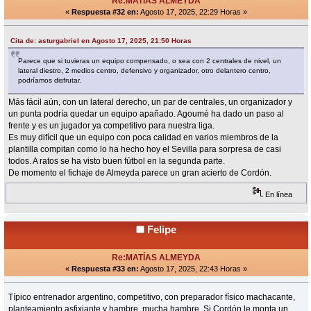
Re:MATÍAS ALMEYDA
«
Respuesta #32 en:
Agosto 17, 2025, 22:29 Horas »
Cita de: asturgabriel en Agosto 17, 2025, 21:50 Horas
Parece que si tuvieras un equipo compensado, o sea con 2 centrales de nivel, un
lateral diestro, 2 medios centro, defensivo y organizador, otro delantero centro,
podríamos disfrutar.
Más fácil aún, con un lateral derecho, un par de centrales, un organizador y
un punta podría quedar un equipo apañado. Agoumé ha dado un paso al
frente y es un jugador ya competitivo para nuestra liga.
Es muy difícil que un equipo con poca calidad en varios miembros de la
plantilla compitan como lo ha hecho hoy el Sevilla para sorpresa de casi
todos. A ratos se ha visto buen fútbol en la segunda parte.
De momento el fichaje de Almeyda parece un gran acierto de Cordón.
En línea
Felipe
Re:MATÍAS ALMEYDA
«
Respuesta #33 en:
Agosto 17, 2025, 22:43 Horas »
Típico entrenador argentino, competitivo, con preparador físico machacante,
planteamiento asfixiante y hambre, mucha hambre. Si Cordón le monta un