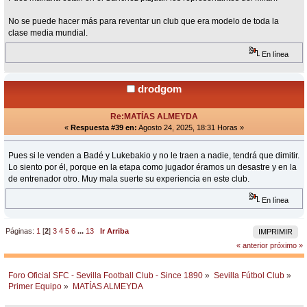
No se puede hacer más para reventar un club que era modelo de toda la
clase media mundial.
En línea
drodgom
Re:MATÍAS ALMEYDA
«
Respuesta #39 en:
Agosto 24, 2025, 18:31 Horas »
Pues si le venden a Badé y Lukebakio y no le traen a nadie, tendrá que dimitir.
Lo siento por él, porque en la etapa como jugador éramos un desastre y en la
de entrenador otro. Muy mala suerte su experiencia en este club.
En línea
Páginas:
1
[
2
]
3
4
5
6
...
13
Ir Arriba
IMPRIMIR
« anterior
próximo »
Foro Oficial SFC - Sevilla Football Club - Since 1890
»
Sevilla Fútbol Club
»
Primer Equipo
»
MATÍAS ALMEYDA