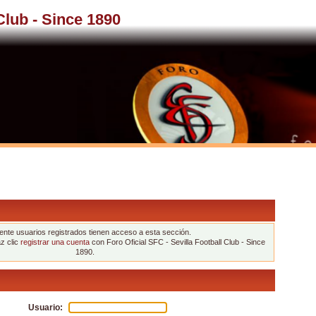
 Club - Since 1890
nte usuarios registrados tienen acceso a esta sección.
az clic
registrar una cuenta
con Foro Oficial SFC - Sevilla Football Club - Since
1890.
Usuario: