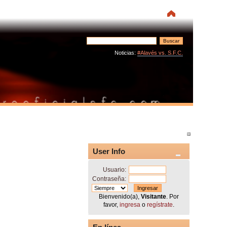
Noticias:
#Alavés vs. S.F.C.
User Info
Usuario:
Contraseña:
Bienvenido(a),
Visitante
. Por
favor,
ingresa
o
regístrate
.