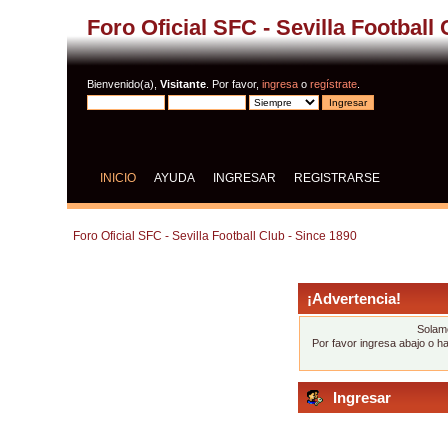
Foro Oficial SFC - Sevilla Football
Bienvenido(a),
Visitante
. Por favor,
ingresa
o
regístrate
.
INICIO
AYUDA
INGRESAR
REGISTRARSE
Foro Oficial SFC - Sevilla Football Club - Since 1890
¡Advertencia!
Solame
Por favor ingresa abajo o h
Ingresar