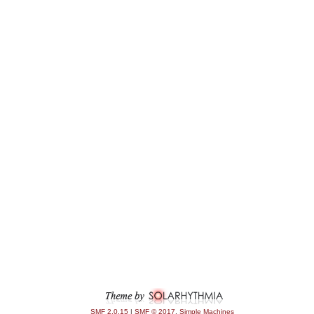
SMF 2.0.15
|
SMF © 2017
,
Simple Machines