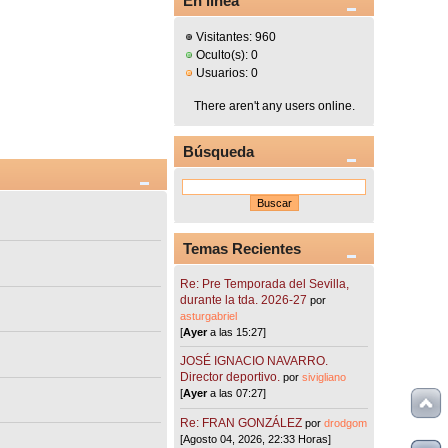
En línea
Visitantes: 960
Oculto(s): 0
Usuarios: 0
There aren't any users online.
Búsqueda
Temas Recientes
Re: Pre Temporada del Sevilla,
durante la tda. 2026-27
por
asturgabriel
[
Ayer
a las 15:27]
JOSÉ IGNACIO NAVARRO.
Director deportivo.
por
sivigliano
[
Ayer
a las 07:27]
Re: FRAN GONZÁLEZ
por
drodgom
[Agosto 04, 2026, 22:33 Horas]