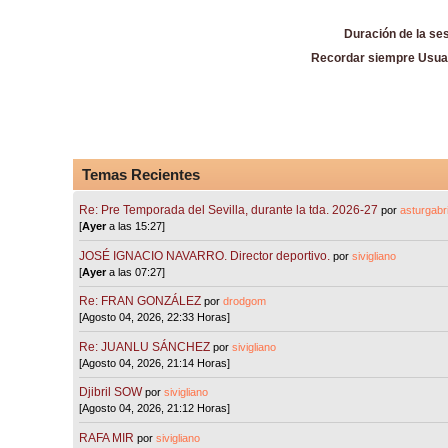
Duración de la se
Recordar siempre Usua
Temas Recientes
Re: Pre Temporada del Sevilla, durante la tda. 2026-27
por
asturgabri
[
Ayer
a las 15:27]
JOSÉ IGNACIO NAVARRO. Director deportivo.
por
sivigliano
[
Ayer
a las 07:27]
Re: FRAN GONZÁLEZ
por
drodgom
[Agosto 04, 2026, 22:33 Horas]
Re: JUANLU SÁNCHEZ
por
sivigliano
[Agosto 04, 2026, 21:14 Horas]
Djibril SOW
por
sivigliano
[Agosto 04, 2026, 21:12 Horas]
RAFA MIR
por
sivigliano