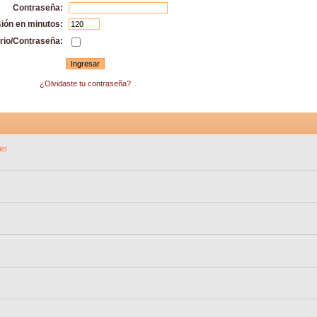
Contraseña:
sión en minutos:
rio/Contraseña:
¿Olvidaste tu contraseña?
el