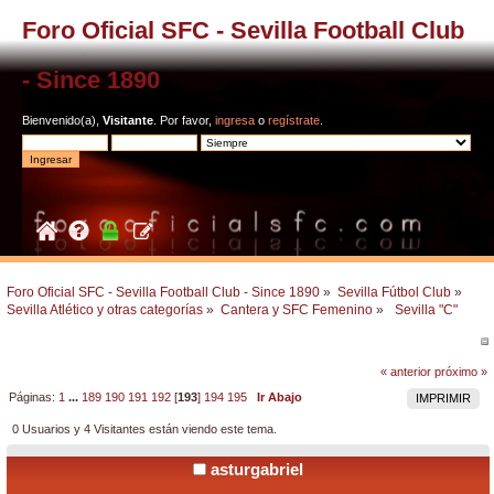
Foro Oficial SFC - Sevilla Football Club
- Since 1890
Bienvenido(a),
Visitante
. Por favor,
ingresa
o
regístrate
.
Foro Oficial SFC - Sevilla Football Club - Since 1890
»
Sevilla Fútbol Club
»
Sevilla Atlético y otras categorías
»
Cantera y SFC Femenino
»
 Sevilla "C"  
« anterior
próximo »
Páginas:
1
...
189
190
191
192
[
193
]
194
195
Ir Abajo
IMPRIMIR
0 Usuarios y 4 Visitantes están viendo este tema.
asturgabriel