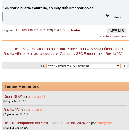
Sin tirar a puerta contraria, es muy difícil marcar goles.
En línea
Páginas:
1
...
189
190
191
192
[
193
]
194
195
Ir Arriba
IMPRIMIR
« anterior
próximo »
Foro Oficial SFC - Sevilla Football Club - Since 1890
»
Sevilla Fútbol Club
»
Sevilla Atlético y otras categorías
»
Cantera y SFC Femenino
»
 Sevilla "C"  
Ir a:
Temas Recientes
Djibril SOW
por
asturgabriel
[
Hoy
a las 11:14]
Sevilla "C"
por
asturgabriel
[
Ayer
a las 18:13]
Re: Pre Temporada del Sevilla, durante la tda. 2026-27
por
asturgabriel
[
Ayer
a las 18:08]