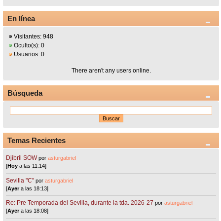
En línea
Visitantes: 948
Oculto(s): 0
Usuarios: 0
There aren't any users online.
Búsqueda
Temas Recientes
Djibril SOW
por
asturgabriel
[
Hoy
a las 11:14]
Sevilla "C"
por
asturgabriel
[
Ayer
a las 18:13]
Re: Pre Temporada del Sevilla, durante la tda. 2026-27
por
asturgabriel
[
Ayer
a las 18:08]