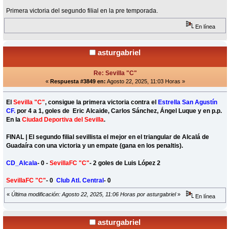
Primera victoria del segundo filial en la pre temporada.
En línea
asturgabriel
Re: Sevilla "C"
«
Respuesta #3849 en:
Agosto 22, 2025, 11:03 Horas »
El
Sevilla "C"
, consigue la primera victoria contra el
Estrella San Agustín
CF.
por 4 a 1, goles de Eric Alcaide, Carlos Sánchez, Ángel Luque y en p.p.
En la
Ciudad Deportiva del Sevilla
.
FINAL | El segundo filial sevillista el mejor en el triangular de Alcalá de
Guadaíra con una victoria y un empate (gana en los penaltis).
CD_Alcala
- 0 -
SevillaFC "C"
- 2 goles de Luis López 2
SevillaFC "C"
- 0
Club Atl. Central
- 0
«
Última modificación: Agosto 22, 2025, 11:06 Horas por asturgabriel
»
En línea
asturgabriel