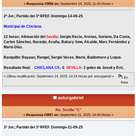
«
Respuesta #3856 en:
Septiembre 14, 2025, 11:43 Horas »
2ª Jor.; Partido del 3ª RFEF. Domingo-14-09-25
Municipal de Chiclana.
12 horas: Alineación del
Sevilla
: Sergio Recio, Arenas, Soriano, Da Costa,
Carlos Sánchez, Naranjo, Acuña, Bakary Sow, Alcaide, Marc Fernández y
Mario Díaz.
Banquillo: Rayaan, Rangel, Sergio Veces, Marie, Baldomero y Luque.
Resultado final:
CHICLANA CF.
- 0
SEVILLA
- 2 goles de Jesuli y Eric.
«
Última modificación: Septiembre 14, 2025, 14:14 Horas por asturgabriel
»
En
línea
asturgabriel
Re: Sevilla "C"
«
Respuesta #3857 en:
Septiembre 21, 2025, 14:44 Horas »
3ª Jor.; Partido del 3ª RFEF. Domingo-21-09-25