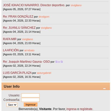
JOSÉ IGNACIO NAVARRO. Director deportivo.
por
sivigliano
[Agosto 05, 2026, 07:27 Horas]
Re: FRAN GONZÁLEZ
por
drodgom
[Agosto 04, 2026, 22:33 Horas]
Re: JUANLU SÁNCHEZ
por
sivigliano
[Agosto 04, 2026, 21:14 Horas]
RAFA MIR
por
sivigliano
[Agosto 04, 2026, 21:03 Horas]
LA AFICIÓN
por
arrebato
[Agosto 03, 2026, 13:11 Horas]
Re: Joaquín Martínez Gauna- OSO
por
Si o Si
[Agosto 02, 2026, 22:24 Horas]
LUIS GARCÍA PLAZA
por
asturgabriel
[Agosto 02, 2026, 16:31 Horas]
User Info
Usuario:
Contraseña:
Bienvenido(a),
Visitante
. Por favor,
ingresa
o
regístrate
.