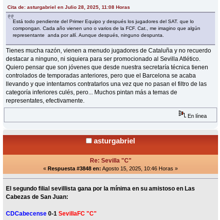
Cita de: asturgabriel en Julio 28, 2025, 11:08 Horas
Está todo pendiente del Primer Equipo y después los jugadores del SAT. que lo
compongan. Cada año vienen uno o varios de la FCF. Cat., me imagino que algún
representante anda por allí. Aunque después, ninguno despunta.
Tienes mucha razón, vienen a menudo jugadores de Cataluña y no recuerdo
destacar a ninguno, ni siquiera para ser promocionado al Sevilla Atlético.
Quiero pensar que son jóvenes que desde nuestra secretaría técnica tienen
controlados de temporadas anteriores, pero que el Barcelona se acaba
llevando y que intentamos contratarlos una vez que no pasan el filtro de las
categoría inferiores culés, pero... Muchos pintan más a temas de
representates, efectivamente.
En línea
asturgabriel
Re: Sevilla "C"
«
Respuesta #3848 en:
Agosto 15, 2025, 10:46 Horas »
El segundo filial sevillista gana por la mínima en su amistoso en Las
Cabezas de San Juan:
CDCabecense
0-1
SevillaFC "C"