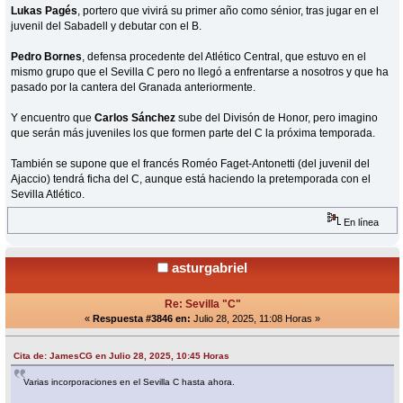
Lukas Pagés
, portero que vivirá su primer año como sénior, tras jugar en el
juvenil del Sabadell y debutar con el B.
Pedro Bornes
, defensa procedente del Atlético Central, que estuvo en el
mismo grupo que el Sevilla C pero no llegó a enfrentarse a nosotros y que ha
pasado por la cantera del Granada anteriormente.
Y encuentro que
Carlos Sánchez
sube del Divisón de Honor, pero imagino
que serán más juveniles los que formen parte del C la próxima temporada.
También se supone que el francés Roméo Faget-Antonetti (del juvenil del
Ajaccio) tendrá ficha del C, aunque está haciendo la pretemporada con el
Sevilla Atlético.
En línea
asturgabriel
Re: Sevilla "C"
«
Respuesta #3846 en:
Julio 28, 2025, 11:08 Horas »
Cita de: JamesCG en Julio 28, 2025, 10:45 Horas
Varias incorporaciones en el Sevilla C hasta ahora.