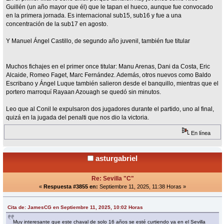
Guillén (un año mayor que él) que le tapan el hueco, aunque fue convocado
en la primera jornada. Es internacional sub15, sub16 y fue a una
concentración de la sub17 en agosto.
Y Manuel Ángel Castillo, de segundo año juvenil, también fue titular
Muchos fichajes en el primer once titular: Manu Arenas, Dani da Costa, Eric
Alcaide, Romeo Faget, Marc Fernández. Además, otros nuevos como Baldo
Escribano y Ángel Luque también salieron desde el banquillo, mientras que el
portero marroquí Rayaan Azouagh se quedó sin minutos.
Leo que al Conil le expulsaron dos jugadores durante el partido, uno al final,
quizá en la jugada del penalti que nos dio la victoria.
En línea
asturgabriel
Re: Sevilla "C"
«
Respuesta #3855 en:
Septiembre 11, 2025, 11:38 Horas »
Cita de: JamesCG en Septiembre 11, 2025, 10:02 Horas
Muy interesante que este chaval de solo 16 años se esté curtiendo ya en el Sevilla