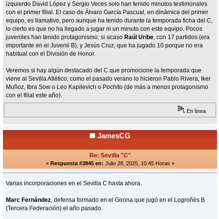
izquierdo David López y Sergio Veces solo han tenido minutos testimonales
con el primer filial. El caso de Álvaro García Pascual, en dinámica del primer
equipo, es llamativo, pero aunque ha tenido durante la temporada ficha del C,
lo cierto es que no ha llegado a jugar ni un minuto con este equipo. Pocos
juveniles han tenido protagonismo; si acaso
Raúl Uribe
, con 17 partidos (era
importante en el Juvenil B), y Jesús Cruz, que ha jugado 10 porque no era
habitual con el División de Honor.
Veremos si hay algún destacado del C que promocione la temporada que
viene al Sevilla Atlético, como el pasado verano lo hicieron Pablo Rivera, Iker
Muñoz, Ibra Sow o Leo Kapilevich o Pochito (de más a menos protagonismo
con el filial este año).
En línea
JamesCG
Re: Sevilla "C"
«
Respuesta #3845 en:
Julio 28, 2025, 10:45 Horas »
Varias incorporaciones en el Sevilla C hasta ahora.
Marc Fernández
, defensa formado en el Girona que jugó en el Logroñés B
(Tercera Federación) el año pasado.