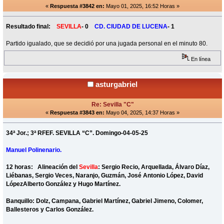
«
Respuesta #3842 en:
Mayo 01, 2025, 16:52 Horas »
Resultado final:
SEVILLA
- 0
CD. CIUDAD DE LUCENA
- 1
Partido igualado, que se decidió por una jugada personal en el minuto 80.
En línea
asturgabriel
Re: Sevilla "C"
«
Respuesta #3843 en:
Mayo 04, 2025, 14:37 Horas »
34ª Jor.; 3ª RFEF. SEVILLA “C”. Domingo-04-05-25
Manuel Polinenario.
12 horas: Alineación del
Sevilla
: Sergio Recio, Arquellada, Álvaro Díaz,
Liébanas, Sergio Veces, Naranjo, Guzmán, José Antonio López, David
LópezAlberto González y Hugo Martínez.
Banquillo: Dolz, Campana, Gabriel Martínez, Gabriel Jimeno, Colomer,
Ballesteros y Carlos González.