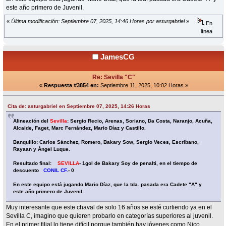
este año primero de Juvenil.
«
Última modificación: Septiembre 07, 2025, 14:46 Horas por asturgabriel
»
En
línea
JamesCG
Re: Sevilla "C"
«
Respuesta #3854 en:
Septiembre 11, 2025, 10:02 Horas »
Cita de: asturgabriel en Septiembre 07, 2025, 14:26 Horas
Alineación del
Sevilla
: Sergio Recio, Arenas, Soriano, Da Costa, Naranjo, Acuña,
Alcaide, Faget, Marc Fernández, Mario Díaz y Castillo.
Banquillo: Carlos Sánchez, Romero, Bakary Sow, Sergio Veces, Escribano,
Rayaan y Ángel Luque.
Resultado final:
SEVILLA
- 1gol de Bakary Soy de penalti, en el tiempo de
descuento
CONIL CF.
- 0
En este equipo está jugando Mario Díaz, que la tda. pasada era Cadete "A" y
este año primero de Juvenil.
Muy interesante que este chaval de solo 16 años se esté curtiendo ya en el
Sevilla C, imagino que quieren probarlo en categorías superiores al juvenil.
En el primer filial lo tiene difícil porque también hay jóvenes como Nico