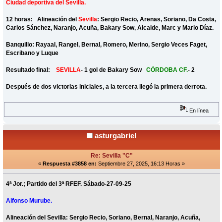
Ciudad deportiva del Sevilla.
12 horas: Alineación del
Sevilla
: Sergio Recio, Arenas, Soriano, Da Costa,
Carlos Sánchez, Naranjo, Acuña, Bakary Sow, Alcaide, Marc y Mario Díaz.
Banquillo: Rayaal, Rangel, Bernal, Romero, Merino, Sergio Veces Faget,
Escribano y Luque
Resultado final:
SEVILLA
- 1 gol de Bakary Sow
CÓRDOBA CF.
- 2
Después de dos victorias iniciales, a la tercera llegó la primera derrota.
En línea
asturgabriel
Re: Sevilla "C"
«
Respuesta #3858 en:
Septiembre 27, 2025, 16:13 Horas »
4ª Jor.; Partido del 3ª RFEF. Sábado-27-09-25
Alfonso Murube.
Alineación del Sevilla: Sergio Recio, Soriano, Bernal, Naranjo, Acuña,