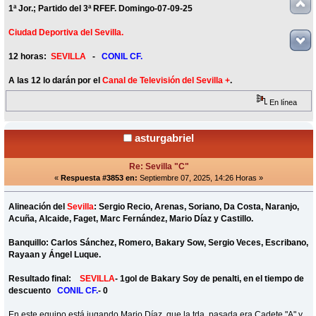
1ª Jor.; Partido del 3ª RFEF. Domingo-07-09-25
Ciudad Deportiva del Sevilla.
12 horas:
SEVILLA
-
CONIL CF.
A las 12 lo darán por el
Canal de Televisión del Sevilla +
.
En línea
asturgabriel
Re: Sevilla "C"
«
Respuesta #3853 en:
Septiembre 07, 2025, 14:26 Horas »
Alineación del
Sevilla
: Sergio Recio, Arenas, Soriano, Da Costa, Naranjo,
Acuña, Alcaide, Faget, Marc Fernández, Mario Díaz y Castillo.
Banquillo: Carlos Sánchez, Romero, Bakary Sow, Sergio Veces, Escribano,
Rayaan y Ángel Luque.
Resultado final:
SEVILLA
- 1gol de Bakary Soy de penalti, en el tiempo de
descuento
CONIL CF.
- 0
En este equipo está jugando Mario Díaz, que la tda. pasada era Cadete "A" y