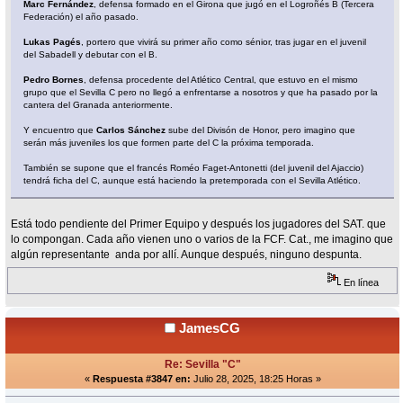
Marc Fernández
, defensa formado en el Girona que jugó en el Logroñés B (Tercera
Federación) el año pasado.
Lukas Pagés
, portero que vivirá su primer año como sénior, tras jugar en el juvenil
del Sabadell y debutar con el B.
Pedro Bornes
, defensa procedente del Atlético Central, que estuvo en el mismo
grupo que el Sevilla C pero no llegó a enfrentarse a nosotros y que ha pasado por la
cantera del Granada anteriormente.
Y encuentro que
Carlos Sánchez
sube del Divisón de Honor, pero imagino que
serán más juveniles los que formen parte del C la próxima temporada.
También se supone que el francés Roméo Faget-Antonetti (del juvenil del Ajaccio)
tendrá ficha del C, aunque está haciendo la pretemporada con el Sevilla Atlético.
Está todo pendiente del Primer Equipo y después los jugadores del SAT. que
lo compongan. Cada año vienen uno o varios de la FCF. Cat., me imagino que
algún representante anda por allí. Aunque después, ninguno despunta.
En línea
JamesCG
Re: Sevilla "C"
«
Respuesta #3847 en:
Julio 28, 2025, 18:25 Horas »