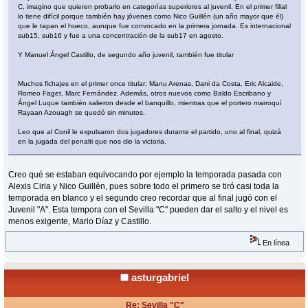
C, imagino que quieren probarlo en categorías superiores al juvenil. En el primer filial
lo tiene difícil porque también hay jóvenes como Nico Guillén (un año mayor que él)
que le tapan el hueco, aunque fue convocado en la primera jornada. Es internacional
sub15, sub16 y fue a una concentración de la sub17 en agosto.
Y Manuel Ángel Castillo, de segundo año juvenil, también fue titular
Muchos fichajes en el primer once titular: Manu Arenas, Dani da Costa, Eric Alcaide,
Romeo Faget, Marc Fernández. Además, otros nuevos como Baldo Escribano y
Ángel Luque también salieron desde el banquillo, mientras que el portero marroquí
Rayaan Azouagh se quedó sin minutos.
Leo que al Conil le expulsaron dos jugadores durante el partido, uno al final, quizá
en la jugada del penalti que nos dio la victoria.
Creo qué se estaban equivocando por ejemplo la temporada pasada con
Alexis Ciria y Nico Guillén, pues sobre todo el primero se tiró casi toda la
temporada en blanco y el segundo creo recordar que al final jugó con el
Juvenil "A". Esta tempora con el Sevilla "C" pueden dar el salto y el nivel es
menos exigente, Mario Díaz y Castillo.
En línea
asturgabriel
Re: Sevilla "C"