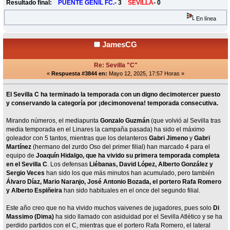
Resultado final:
PUENTE GENIL FC.
- 3
SEVILLA
- 0
En línea
JamesCG
Re: Sevilla "C"
«
Respuesta #3844 en:
Mayo 12, 2025, 17:57 Horas »
El Sevilla C ha terminado la temporada con un digno decimotercer puesto
y conservando la categoría por ¡decimonovena! temporada consecutiva.
Mirando números, el mediapunta
Gonzalo Guzmán
(que volvió al Sevilla tras
media temporada en el Linares la campaña pasada) ha sido el máximo
goleador con 5 tantos, mientras que los delanteros
Gabri Jimeno
y
Gabri
Martínez
(hermano del zurdo Oso del primer filial) han marcado 4 para el
equipo de
Joaquín Hidalgo, que ha vivido su primera temporada completa
en el Sevilla C
. Los defensas
Liébanas, David López, Alberto González y
Sergio Veces
han sido los que más minutos han acumulado, pero también
Álvaro Díaz, Mario Naranjo, José Antonio Bozada, el portero Rafa Romero
y Alberto Espiñeira
han sido habituales en el once del segundo filial.
Este año creo que no ha vivido muchos vaivenes de jugadores, pues solo
Di
Massimo (Dima)
ha sido llamado con asiduidad por el Sevilla Atlético y se ha
perdido partidos con el C, mientras que el portero Rafa Romero, el lateral