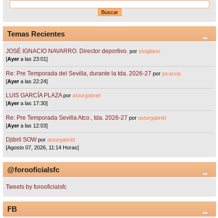
Temas Recientes
JOSÉ IGNACIO NAVARRO. Director deportivo.
por
sivigliano
[
Ayer
a las 23:01]
Re: Pre Temporada del Sevilla, durante la tda. 2026-27
por
jocarvia
[
Ayer
a las 22:24]
LUIS GARCÍA PLAZA
por
asturgabriel
[
Ayer
a las 17:30]
Re: Pre Temporada Sevilla Atco., tda. 2026-27
por
asturgabriel
[
Ayer
a las 12:03]
Djibril SOW
por
asturgabriel
[Agosto 07, 2026, 11:14 Horas]
@forooficialsfc
Tweets by forooficialsfc
FB