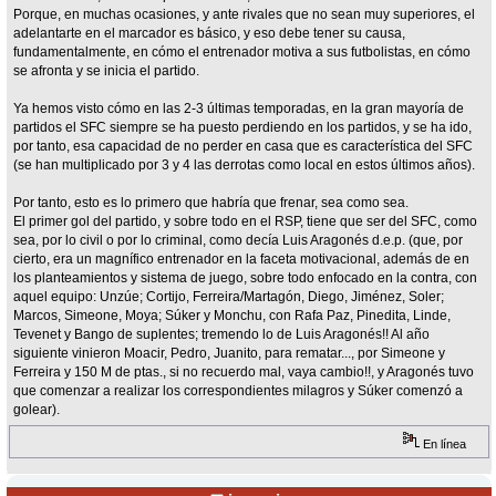
Porque, en muchas ocasiones, y ante rivales que no sean muy superiores, el
adelantarte en el marcador es básico, y eso debe tener su causa,
fundamentalmente, en cómo el entrenador motiva a sus futbolistas, en cómo
se afronta y se inicia el partido.
Ya hemos visto cómo en las 2-3 últimas temporadas, en la gran mayoría de
partidos el SFC siempre se ha puesto perdiendo en los partidos, y se ha ido,
por tanto, esa capacidad de no perder en casa que es característica del SFC
(se han multiplicado por 3 y 4 las derrotas como local en estos últimos años).
Por tanto, esto es lo primero que habría que frenar, sea como sea.
El primer gol del partido, y sobre todo en el RSP, tiene que ser del SFC, como
sea, por lo civil o por lo criminal, como decía Luis Aragonés d.e.p. (que, por
cierto, era un magnífico entrenador en la faceta motivacional, además de en
los planteamientos y sistema de juego, sobre todo enfocado en la contra, con
aquel equipo: Unzúe; Cortijo, Ferreira/Martagón, Diego, Jiménez, Soler;
Marcos, Simeone, Moya; Súker y Monchu, con Rafa Paz, Pinedita, Linde,
Tevenet y Bango de suplentes; tremendo lo de Luis Aragonés!! Al año
siguiente vinieron Moacir, Pedro, Juanito, para rematar..., por Simeone y
Ferreira y 150 M de ptas., si no recuerdo mal, vaya cambio!!, y Aragonés tuvo
que comenzar a realizar los correspondientes milagros y Súker comenzó a
golear).
En línea