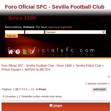
Foro Oficial SFC - Sevilla Football Club
- Since 1890
Bienvenido(a),
Visitante
. Por favor,
ingresa
o
regístrate
.
Foro Oficial SFC - Sevilla Football Club - Since 1890
»
Sevilla Fútbol Club
»
Primer Equipo
»
MATÍAS ALMEYDA
« anterior
próximo »
Páginas:
1
[
2
]
3
4
5
6
...
13
Ir Abajo
IMPRIMIR
0 Usuarios y 2 Visitantes están viendo este tema.
jmpn