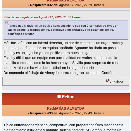
Re:MATÍAS ALMEYDA
«
Respuesta #32 en:
Agosto 17, 2025, 22:29 Horas »
Cita de: asturgabriel en Agosto 17, 2025, 21:50 Horas
Parece que si tuvieras un equipo compensado, o sea con 2 centrales de nivel, un
lateral diestro, 2 medios centro, defensivo y organizador, otro delantero centro,
podríamos disfrutar.
Más fácil aún, con un lateral derecho, un par de centrales, un organizador y
un punta podría quedar un equipo apañado. Agoumé ha dado un paso al
frente y es un jugador ya competitivo para nuestra liga.
Es muy difícil que un equipo con poca calidad en varios miembros de la
plantilla compitan como lo ha hecho hoy el Sevilla para sorpresa de casi
todos. A ratos se ha visto buen fútbol en la segunda parte.
De momento el fichaje de Almeyda parece un gran acierto de Cordón.
En línea
Felipe
Re:MATÍAS ALMEYDA
«
Respuesta #33 en:
Agosto 17, 2025, 22:43 Horas »
Típico entrenador argentino, competitivo, con preparador físico machacante,
planteamiento asfixiante y hambre, mucha hambre. Si Cordón le monta un