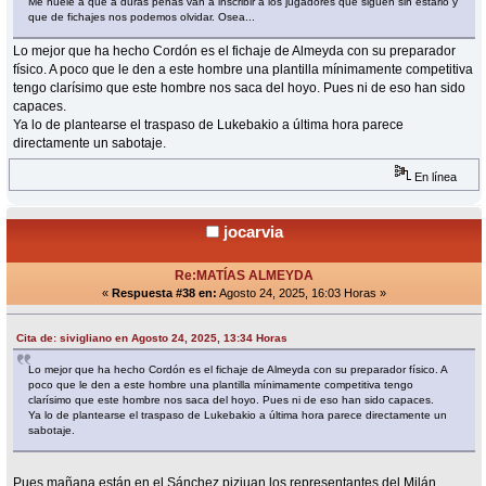
Me huele a que a duras penas van a inscribir a los jugadores que siguen sin estarlo y
que de fichajes nos podemos olvidar. Osea...
Lo mejor que ha hecho Cordón es el fichaje de Almeyda con su preparador
físico. A poco que le den a este hombre una plantilla mínimamente competitiva
tengo clarísimo que este hombre nos saca del hoyo. Pues ni de eso han sido
capaces.
Ya lo de plantearse el traspaso de Lukebakio a última hora parece
directamente un sabotaje.
En línea
jocarvia
Re:MATÍAS ALMEYDA
«
Respuesta #38 en:
Agosto 24, 2025, 16:03 Horas »
Cita de: sivigliano en Agosto 24, 2025, 13:34 Horas
Lo mejor que ha hecho Cordón es el fichaje de Almeyda con su preparador físico. A
poco que le den a este hombre una plantilla mínimamente competitiva tengo
clarísimo que este hombre nos saca del hoyo. Pues ni de eso han sido capaces.
Ya lo de plantearse el traspaso de Lukebakio a última hora parece directamente un
sabotaje.
Pues mañana están en el Sánchez pizjuan los representantes del Milán.