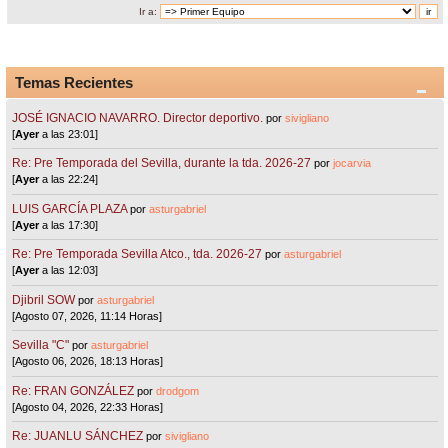
Ir a:
Temas Recientes
JOSÉ IGNACIO NAVARRO. Director deportivo.
por
sivigliano
[
Ayer
a las 23:01]
Re: Pre Temporada del Sevilla, durante la tda. 2026-27
por
jocarvia
[
Ayer
a las 22:24]
LUIS GARCÍA PLAZA
por
asturgabriel
[
Ayer
a las 17:30]
Re: Pre Temporada Sevilla Atco., tda. 2026-27
por
asturgabriel
[
Ayer
a las 12:03]
Djibril SOW
por
asturgabriel
[Agosto 07, 2026, 11:14 Horas]
Sevilla "C"
por
asturgabriel
[Agosto 06, 2026, 18:13 Horas]
Re: FRAN GONZÁLEZ
por
drodgom
[Agosto 04, 2026, 22:33 Horas]
Re: JUANLU SÁNCHEZ
por
sivigliano