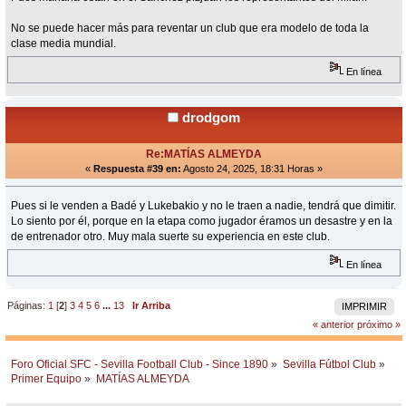
No se puede hacer más para reventar un club que era modelo de toda la
clase media mundial.
En línea
drodgom
Re:MATÍAS ALMEYDA
«
Respuesta #39 en:
Agosto 24, 2025, 18:31 Horas »
Pues si le venden a Badé y Lukebakio y no le traen a nadie, tendrá que dimitir.
Lo siento por él, porque en la etapa como jugador éramos un desastre y en la
de entrenador otro. Muy mala suerte su experiencia en este club.
En línea
Páginas:
1
[
2
]
3
4
5
6
...
13
Ir Arriba
IMPRIMIR
« anterior
próximo »
Foro Oficial SFC - Sevilla Football Club - Since 1890
»
Sevilla Fútbol Club
»
Primer Equipo
»
MATÍAS ALMEYDA