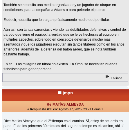
También se necesita una medio organizador y un jugador de ataque en
condiciones, para acompañar a Adams o para pelearle el puesto.
Es decir, necesita que le traigan prácticamente medio equipo titular.
Aún así, con tantas carencias y viendo las debilidades defensivas y control de
partido que tiene el equipo, la verdad que se le ve hechuras al equipo en
múltiples aspectos, sobre todo en conceptos defensivos mucho más
asentados y que los jugadores ejecutan sin tantos titubeos como en los años
anteriores, además de la defensa del balón aéreo, que se nota también
bastante trabajo.
En fin... Los milagros en fútbol no existen. En fútbol se necesitan buenos
futbolistas para ganar partidos.
En línea
jmpn
Re:MATÍAS ALMEYDA
«
Respuesta #35 en:
Agosto 17, 2025, 23:21 Horas »
Dice Matías Almeyda que el 2º tiempo es el camino. Sí, estoy de acuerdo en
parte. El de los primeros 30 minutos del segundo tiempo es el camino, ahí sí