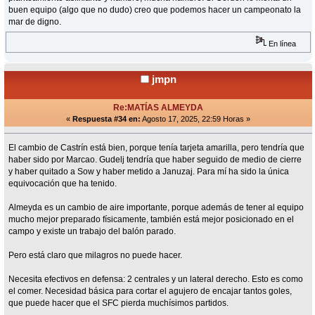
buen equipo (algo que no dudo) creo que podemos hacer un campeonato la
mar de digno.
En línea
jmpn
Re:MATÍAS ALMEYDA
«
Respuesta #34 en:
Agosto 17, 2025, 22:59 Horas »
El cambio de Castrín está bien, porque tenía tarjeta amarilla, pero tendría que
haber sido por Marcao. Gudelj tendría que haber seguido de medio de cierre
y haber quitado a Sow y haber metido a Januzaj. Para mí ha sido la única
equivocación que ha tenido.
Almeyda es un cambio de aire importante, porque además de tener al equipo
mucho mejor preparado físicamente, también está mejor posicionado en el
campo y existe un trabajo del balón parado.
Pero está claro que milagros no puede hacer.
Necesita efectivos en defensa: 2 centrales y un lateral derecho. Esto es como
el comer. Necesidad básica para cortar el agujero de encajar tantos goles,
que puede hacer que el SFC pierda muchísimos partidos.