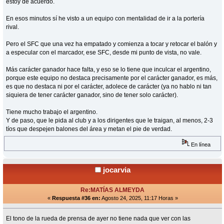
estoy de acuerdo.
En esos minutos sí he visto a un equipo con mentalidad de ir a la portería
rival.
Pero el SFC que una vez ha empatado y comienza a tocar y retocar el balón y
a especular con el marcador, ese SFC, desde mi punto de vista, no vale.
Más carácter ganador hace falta, y eso se lo tiene que inculcar el argentino,
porque este equipo no destaca precisamente por el carácter ganador, es más,
es que no destaca ni por el carácter, adolece de carácter (ya no hablo ni tan
siquiera de tener carácter ganador, sino de tener solo carácter).
Tiene mucho trabajo el argentino.
Y de paso, que le pida al club y a los dirigentes que le traigan, al menos, 2-3
tíos que despejen balones del área y metan el pie de verdad.
En línea
jocarvia
Re:MATÍAS ALMEYDA
«
Respuesta #36 en:
Agosto 24, 2025, 11:17 Horas »
El tono de la rueda de prensa de ayer no tiene nada que ver con las