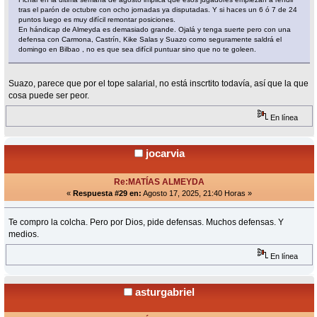
tras el parón de octubre con ocho jornadas ya disputadas. Y si haces un 6 ó 7 de 24
puntos luego es muy difícil remontar posiciones.
En hándicap de Almeyda es demasiado grande. Ojalá y tenga suerte pero con una
defensa con Carmona, Castrín, Kike Salas y Suazo como seguramente saldrá el
domingo en Bilbao , no es que sea difícil puntuar sino que no te goleen.
Suazo, parece que por el tope salarial, no está inscrtito todavía, así que la que
cosa puede ser peor.
En línea
jocarvia
Re:MATÍAS ALMEYDA
«
Respuesta #29 en:
Agosto 17, 2025, 21:40 Horas »
Te compro la colcha. Pero por Dios, pide defensas. Muchos defensas. Y
medios.
En línea
asturgabriel