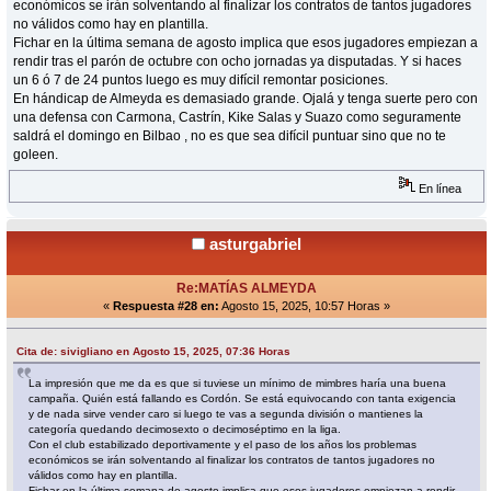
económicos se irán solventando al finalizar los contratos de tantos jugadores
no válidos como hay en plantilla.
Fichar en la última semana de agosto implica que esos jugadores empiezan a
rendir tras el parón de octubre con ocho jornadas ya disputadas. Y si haces
un 6 ó 7 de 24 puntos luego es muy difícil remontar posiciones.
En hándicap de Almeyda es demasiado grande. Ojalá y tenga suerte pero con
una defensa con Carmona, Castrín, Kike Salas y Suazo como seguramente
saldrá el domingo en Bilbao , no es que sea difícil puntuar sino que no te
goleen.
En línea
asturgabriel
Re:MATÍAS ALMEYDA
«
Respuesta #28 en:
Agosto 15, 2025, 10:57 Horas »
Cita de: sivigliano en Agosto 15, 2025, 07:36 Horas
La impresión que me da es que si tuviese un mínimo de mimbres haría una buena
campaña. Quién está fallando es Cordón. Se está equivocando con tanta exigencia
y de nada sirve vender caro si luego te vas a segunda división o mantienes la
categoría quedando decimosexto o decimoséptimo en la liga.
Con el club estabilizado deportivamente y el paso de los años los problemas
económicos se irán solventando al finalizar los contratos de tantos jugadores no
válidos como hay en plantilla.
Fichar en la última semana de agosto implica que esos jugadores empiezan a rendir