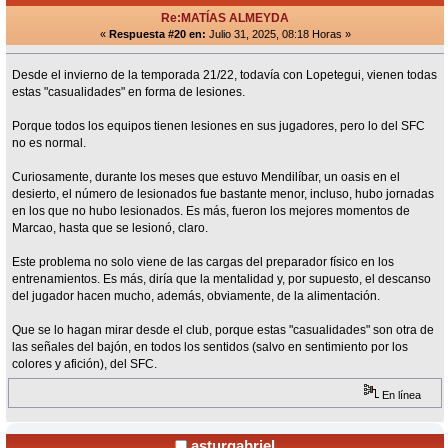
Re:MATÍAS ALMEYDA
«
Respuesta #20 en:
Julio 31, 2025, 08:18 Horas »
Desde el invierno de la temporada 21/22, todavía con Lopetegui, vienen todas
estas "casualidades" en forma de lesiones.
Porque todos los equipos tienen lesiones en sus jugadores, pero lo del SFC
no es normal.
Curiosamente, durante los meses que estuvo Mendilíbar, un oasis en el
desierto, el número de lesionados fue bastante menor, incluso, hubo jornadas
en los que no hubo lesionados. Es más, fueron los mejores momentos de
Marcao, hasta que se lesionó, claro.
Este problema no solo viene de las cargas del preparador físico en los
entrenamientos. Es más, diría que la mentalidad y, por supuesto, el descanso
del jugador hacen mucho, además, obviamente, de la alimentación.
Que se lo hagan mirar desde el club, porque estas "casualidades" son otra de
las señales del bajón, en todos los sentidos (salvo en sentimiento por los
colores y afición), del SFC.
En línea
asturgabriel