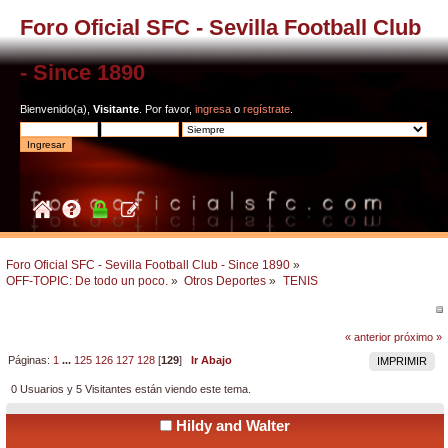
Foro Oficial SFC - Sevilla Football Club
- Since 1890
Bienvenido(a),
Visitante
. Por favor,
ingresa
o
regístrate
.
Foro Oficial SFC - Sevilla Football Club - Since 1890
»
OFF-TOPIC: De todo un poco.
»
Otros Deportes
»
TENIS
« anterior
próximo »
Páginas:
1
...
125
126
127
128
[
129
]
Ir Abajo
IMPRIMIR
0 Usuarios y 5 Visitantes están viendo este tema.
Hildy and Walter