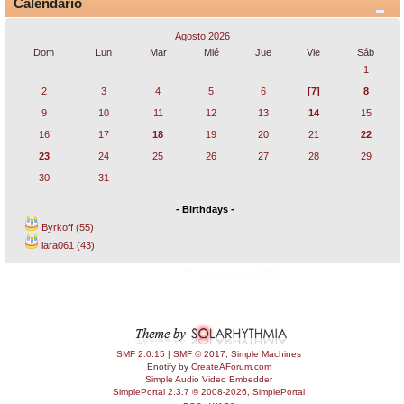
Calendario
Agosto 2026
Dom
Lun
Mar
Mié
Jue
Vie
Sáb
1
2
3
4
5
6
[7]
8
9
10
11
12
13
14
15
16
17
18
19
20
21
22
23
24
25
26
27
28
29
30
31
- Birthdays -
Byrkoff (55)
lara061 (43)
SMF 2.0.15
|
SMF © 2017
,
Simple Machines
Enotify by
CreateAForum.com
Simple Audio Video Embedder
SimplePortal 2.3.7 © 2008-2026, SimplePortal