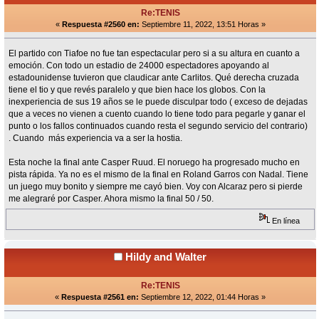
Re:TENIS
«
Respuesta #2560 en:
Septiembre 11, 2022, 13:51 Horas »
El partido con Tiafoe no fue tan espectacular pero si a su altura en cuanto a
emoción. Con todo un estadio de 24000 espectadores apoyando al
estadounidense tuvieron que claudicar ante Carlitos. Qué derecha cruzada
tiene el tio y que revés paralelo y que bien hace los globos. Con la
inexperiencia de sus 19 años se le puede disculpar todo ( exceso de dejadas
que a veces no vienen a cuento cuando lo tiene todo para pegarle y ganar el
punto o los fallos continuados cuando resta el segundo servicio del contrario)
. Cuando más experiencia va a ser la hostia.
Esta noche la final ante Casper Ruud. El noruego ha progresado mucho en
pista rápida. Ya no es el mismo de la final en Roland Garros con Nadal. Tiene
un juego muy bonito y siempre me cayó bien. Voy con Alcaraz pero si pierde
me alegraré por Casper. Ahora mismo la final 50 / 50.
En línea
Hildy and Walter
Re:TENIS
«
Respuesta #2561 en:
Septiembre 12, 2022, 01:44 Horas »