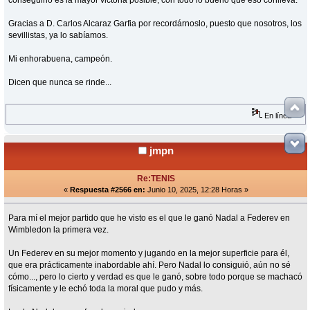
Gracias a D. Carlos Alcaraz Garfia por recordárnoslo, puesto que nosotros, los
sevillistas, ya lo sabíamos.
Mi enhorabuena, campeón.
Dicen que nunca se rinde...
En línea
jmpn
Re:TENIS
«
Respuesta #2566 en:
Junio 10, 2025, 12:28 Horas »
Para mí el mejor partido que he visto es el que le ganó Nadal a Federev en
Wimbledon la primera vez.
Un Federev en su mejor momento y jugando en la mejor superficie para él,
que era prácticamente inabordable ahí. Pero Nadal lo consiguió, aún no sé
cómo..., pero lo cierto y verdad es que le ganó, sobre todo porque se machacó
físicamente y le echó toda la moral que pudo y más.