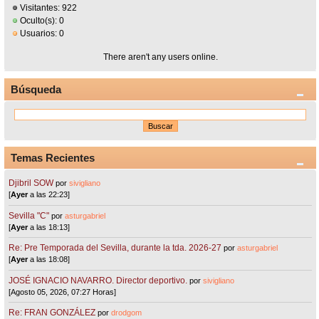
Visitantes: 922
Oculto(s): 0
Usuarios: 0
There aren't any users online.
Búsqueda
Temas Recientes
Djibril SOW
por
sivigliano
[
Ayer
a las 22:23]
Sevilla "C"
por
asturgabriel
[
Ayer
a las 18:13]
Re: Pre Temporada del Sevilla, durante la tda. 2026-27
por
asturgabriel
[
Ayer
a las 18:08]
JOSÉ IGNACIO NAVARRO. Director deportivo.
por
sivigliano
[Agosto 05, 2026, 07:27 Horas]
Re: FRAN GONZÁLEZ
por
drodgom