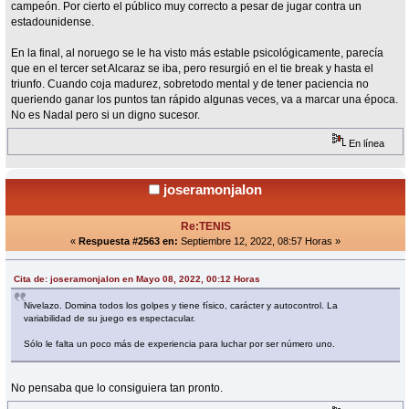
campeón. Por cierto el público muy correcto a pesar de jugar contra un
estadounidense.
En la final, al noruego se le ha visto más estable psicológicamente, parecía
que en el tercer set Alcaraz se iba, pero resurgió en el tie break y hasta el
triunfo. Cuando coja madurez, sobretodo mental y de tener paciencia no
queriendo ganar los puntos tan rápido algunas veces, va a marcar una época.
No es Nadal pero si un digno sucesor.
En línea
joseramonjalon
Re:TENIS
«
Respuesta #2563 en:
Septiembre 12, 2022, 08:57 Horas »
Cita de: joseramonjalon en Mayo 08, 2022, 00:12 Horas
Nivelazo. Domina todos los golpes y tiene físico, carácter y autocontrol. La
variabilidad de su juego es espectacular.
Sólo le falta un poco más de experiencia para luchar por ser número uno.
No pensaba que lo consiguiera tan pronto.