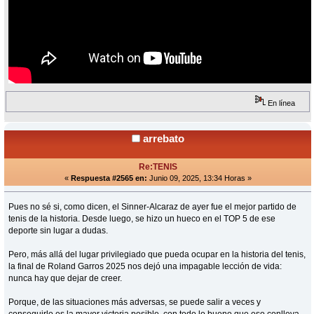
En línea
arrebato
Re:TENIS
«
Respuesta #2565 en:
Junio 09, 2025, 13:34 Horas »
Pues no sé si, como dicen, el Sinner-Alcaraz de ayer fue el mejor partido de
tenis de la historia. Desde luego, se hizo un hueco en el TOP 5 de ese
deporte sin lugar a dudas.
Pero, más allá del lugar privilegiado que pueda ocupar en la historia del tenis,
la final de Roland Garros 2025 nos dejó una impagable lección de vida:
nunca hay que dejar de creer.
Porque, de las situaciones más adversas, se puede salir a veces y
conseguirlo es la mayor victoria posible, con todo lo bueno que eso conlleva.