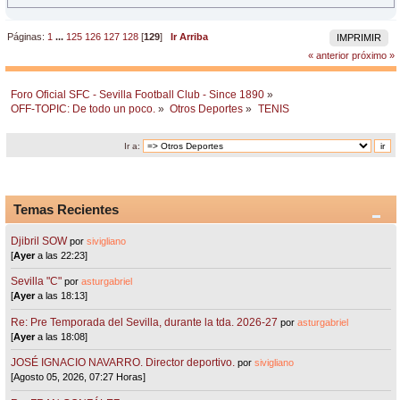
Páginas:
1
...
125
126
127
128
[
129
]
Ir Arriba
IMPRIMIR
« anterior
próximo »
Foro Oficial SFC - Sevilla Football Club - Since 1890
»
OFF-TOPIC: De todo un poco.
»
Otros Deportes
»
TENIS
Ir a:
Temas Recientes
Djibril SOW
por
sivigliano
[
Ayer
a las 22:23]
Sevilla "C"
por
asturgabriel
[
Ayer
a las 18:13]
Re: Pre Temporada del Sevilla, durante la tda. 2026-27
por
asturgabriel
[
Ayer
a las 18:08]
JOSÉ IGNACIO NAVARRO. Director deportivo.
por
sivigliano
[Agosto 05, 2026, 07:27 Horas]