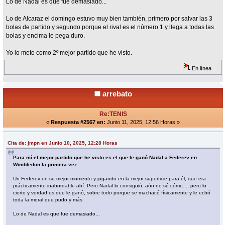
Lo de Nadal es que fue demasiado...
Lo de Alcaraz el domingo estuvo muy bien también, primero por salvar las 3
bolas de partido y segundo porque el rival es el número 1 y llega a todas las
bolas y encima le pega duro.
Yo lo meto como 2º mejor partido que he visto.
En línea
arrebato
Re:TENIS
«
Respuesta #2567 en:
Junio 11, 2025, 12:56 Horas »
Cita de: jmpn en Junio 10, 2025, 12:28 Horas
Para mí el mejor partido que he visto es el que le ganó Nadal a Federev en
Wimbledon la primera vez.
Un Federev en su mejor momento y jugando en la mejor superficie para él, que era
prácticamente inabordable ahí. Pero Nadal lo consiguió, aún no sé cómo..., pero lo
cierto y verdad es que le ganó, sobre todo porque se machacó físicamente y le echó
toda la moral que pudo y más.
Lo de Nadal es que fue demasiado...