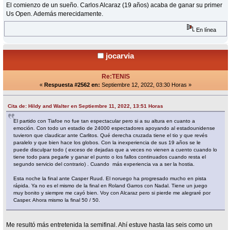
El comienzo de un sueño. Carlos Alcaraz (19 años) acaba de ganar su primer
Us Open. Además merecidamente.
En línea
jocarvia
Re:TENIS
«
Respuesta #2562 en:
Septiembre 12, 2022, 03:30 Horas »
Cita de: Hildy and Walter en Septiembre 11, 2022, 13:51 Horas
El partido con Tiafoe no fue tan espectacular pero si a su altura en cuanto a
emoción. Con todo un estadio de 24000 espectadores apoyando al estadounidense
tuvieron que claudicar ante Carlitos. Qué derecha cruzada tiene el tio y que revés
paralelo y que bien hace los globos. Con la inexperiencia de sus 19 años se le
puede disculpar todo ( exceso de dejadas que a veces no vienen a cuento cuando lo
tiene todo para pegarle y ganar el punto o los fallos continuados cuando resta el
segundo servicio del contrario) . Cuando más experiencia va a ser la hostia.
Esta noche la final ante Casper Ruud. El noruego ha progresado mucho en pista
rápida. Ya no es el mismo de la final en Roland Garros con Nadal. Tiene un juego
muy bonito y siempre me cayó bien. Voy con Alcaraz pero si pierde me alegraré por
Casper. Ahora mismo la final 50 / 50.
Me resultó más entretenida la semifinal. Ahí estuve hasta las seis como un