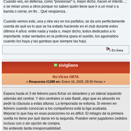
Cuando ves, en defensa, como "presionan" o, mejor dicho, hacen el intento...;
o se miran unos a otros porque no saben quién tiene que ir a un rival o a
banda o cerrar, en fin... Qué vergüenza..
Cuando vemos esto, una y otra vez en los partidos, se da uno perfectamente
cuenta de qué es lo que se ha estado haciendo en el club durante estos
últimos 4 años: entre nada y nada o, mejor dicho, todos dedicados a lo
importante: estar sentados en la poltrona (para el sueldo, los aguinaldos
cuando los haya y las gambas que siempre las hay).
En línea
sivigliano
Re:Víctor ORTA
«
Respuesta #1288 en:
Enero 16, 2025, 09:30 Horas »
Espera hasta el 3 de febrero para fichar un delantero y un lateral izquierdo
además del central. Y dos centrales si sale Badé, algo que es absurdo no
pedir la cláusula a estas alturas. La temporada se esfuma. Si vienen en
febrero cuando conozcan a los compañeros está la liga acabada.
Mejorar lo que hay en esas posiciones no es difícil. El milagro de la primera
vuelta no tiene por qué darse en la segunda. Pueden venir jugadores cedidos
incluso con o sin opción de compra.
No entiendo tanta irresponsabilidad.