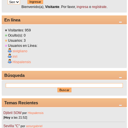
Bienvenido(a),
Visitante
. Por favor,
ingresa
o
regístrate
.
En línea
Visitantes: 959
Oculto(s): 0
Usuarios: 3
Usuarios en Línea:
sivigliano
inri
Hispalensis
Búsqueda
Temas Recientes
Djibril SOW
por
Hispalensis
[
Hoy
a las 21:52]
Sevilla "C"
por
asturgabriel