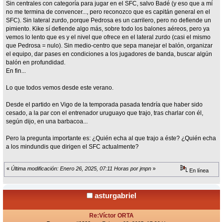
Sin centrales con categoría para jugar en el SFC, salvo Badé (y eso que a mí
no me termina de convencer..., pero reconozco que es capitán general en el
SFC). Sin lateral zurdo, porque Pedrosa es un carrilero, pero no defiende un
pimiento. Kike sí defiende algo más, sobre todo los balones aéreos, pero ya
vemos lo lento que es y el nivel que ofrece en el lateral zurdo (casi el mismo
que Pedrosa = nulo). Sin medio-centro que sepa manejar el balón, organizar
el equipo, dar pases en condiciones a los jugadores de banda, buscar algún
balón en profundidad.
En fin...
Lo que todos vemos desde este verano.
Desde el partido en Vigo de la temporada pasada tendría que haber sido
cesado, a la par con el entrenador uruguayo que trajo, tras charlar con él,
según dijo, en una barbacoa...
Pero la pregunta importante es: ¿Quién echa al que trajo a éste? ¿Quién echa
a los mindundis que dirigen el SFC actualmente?
«
Última modificación: Enero 26, 2025, 07:11 Horas por jmpn
»
En línea
asturgabriel
Re:Víctor ORTA