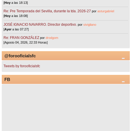
[
Hoy
a las 18:13]
Re: Pre Temporada del Sevilla, durante la tda. 2026-27
por
asturgabriel
[
Hoy
a las 18:08]
JOSÉ IGNACIO NAVARRO. Director deportivo.
por
sivigliano
[
Ayer
a las 07:27]
Re: FRAN GONZÁLEZ
por
drodgom
[Agosto 04, 2026, 22:33 Horas]
@forooficialsfc
Tweets by forooficialsfc
FB