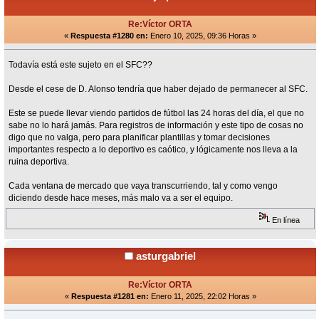
Re:Víctor ORTA
«
Respuesta #1280 en:
Enero 10, 2025, 09:36 Horas »
Todavía está este sujeto en el SFC??
Desde el cese de D. Alonso tendría que haber dejado de permanecer al SFC.
Este se puede llevar viendo partidos de fútbol las 24 horas del día, el que no
sabe no lo hará jamás. Para registros de información y este tipo de cosas no
digo que no valga, pero para planificar plantillas y tomar decisiones
importantes respecto a lo deportivo es caótico, y lógicamente nos lleva a la
ruina deportiva.
Cada ventana de mercado que vaya transcurriendo, tal y como vengo
diciendo desde hace meses, más malo va a ser el equipo.
En línea
asturgabriel
Re:Víctor ORTA
«
Respuesta #1281 en:
Enero 11, 2025, 22:02 Horas »