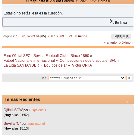
«
Respuesta #1299 en:
Febrero 03, 2025, 17:26 Horas »
Estás o no estás, esa es la cuestión.
En línea
Páginas:
1
...
61
62
63
64
[
65
]
66
67
68
69
...
73
Ir Arriba
IMPRIMIR
« anterior
próximo »
Foro Oficial SFC - Sevilla Football Club - Since 1890
»
Fútbol Nacional e internacional
»
Competiciones que disputa el SFC
»
La Liga SANTANDER
»
Equipos de 1ª
»
Víctor ORTA
Ir a:
Temas Recientes
Djibril SOW
por
Hispalensis
[
Hoy
a las 21:52]
Sevilla "C"
por
asturgabriel
[
Hoy
a las 18:13]