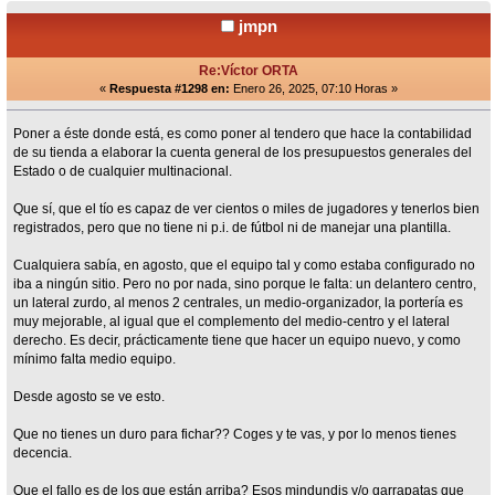
jmpn
Re:Víctor ORTA
«
Respuesta #1298 en:
Enero 26, 2025, 07:10 Horas »
Poner a éste donde está, es como poner al tendero que hace la contabilidad
de su tienda a elaborar la cuenta general de los presupuestos generales del
Estado o de cualquier multinacional.
Que sí, que el tío es capaz de ver cientos o miles de jugadores y tenerlos bien
registrados, pero que no tiene ni p.i. de fútbol ni de manejar una plantilla.
Cualquiera sabía, en agosto, que el equipo tal y como estaba configurado no
iba a ningún sitio. Pero no por nada, sino porque le falta: un delantero centro,
un lateral zurdo, al menos 2 centrales, un medio-organizador, la portería es
muy mejorable, al igual que el complemento del medio-centro y el lateral
derecho. Es decir, prácticamente tiene que hacer un equipo nuevo, y como
mínimo falta medio equipo.
Desde agosto se ve esto.
Que no tienes un duro para fichar?? Coges y te vas, y por lo menos tienes
decencia.
Que el fallo es de los que están arriba? Esos mindundis y/o garrapatas que