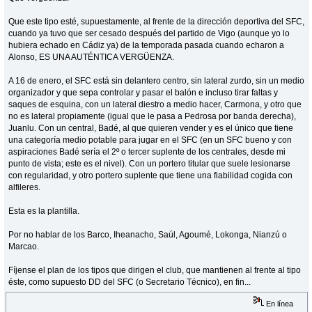
Que este tipo esté, supuestamente, al frente de la dirección deportiva del SFC,
cuando ya tuvo que ser cesado después del partido de Vigo (aunque yo lo
hubiera echado en Cádiz ya) de la temporada pasada cuando echaron a
Alonso, ES UNA AUTÉNTICA VERGÜENZA.
A 16 de enero, el SFC está sin delantero centro, sin lateral zurdo, sin un medio
organizador y que sepa controlar y pasar el balón e incluso tirar faltas y
saques de esquina, con un lateral diestro a medio hacer, Carmona, y otro que
no es lateral propiamente (igual que le pasa a Pedrosa por banda derecha),
Juanlu. Con un central, Badé, al que quieren vender y es el único que tiene
una categoría medio potable para jugar en el SFC (en un SFC bueno y con
aspiraciones Badé sería el 2º o tercer suplente de los centrales, desde mi
punto de vista; este es el nivel). Con un portero titular que suele lesionarse
con regularidad, y otro portero suplente que tiene una fiabilidad cogida con
alfileres.
Esta es la plantilla.
Por no hablar de los Barco, Iheanacho, Saúl, Agoumé, Lokonga, Nianzú o
Marcao.
Fíjense el plan de los tipos que dirigen el club, que mantienen al frente al tipo
éste, como supuesto DD del SFC (o Secretario Técnico), en fin...
En línea