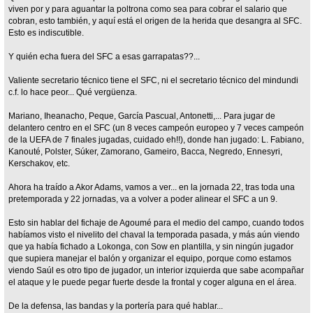
viven por y para aguantar la poltrona como sea para cobrar el salario que
cobran, esto también, y aquí está el origen de la herida que desangra al SFC.
Esto es indiscutible.
Y quién echa fuera del SFC a esas garrapatas??...
Valiente secretario técnico tiene el SFC, ni el secretario técnico del mindundi
c.f. lo hace peor... Qué vergüenza.
Mariano, Iheanacho, Peque, García Pascual, Antonetti,... Para jugar de
delantero centro en el SFC (un 8 veces campeón europeo y 7 veces campeón
de la UEFA de 7 finales jugadas, cuidado eh!!), donde han jugado: L. Fabiano,
Kanouté, Polster, Súker, Zamorano, Gameiro, Bacca, Negredo, Ennesyri,
Kerschakov, etc.
Ahora ha traído a Akor Adams, vamos a ver... en la jornada 22, tras toda una
pretemporada y 22 jornadas, va a volver a poder alinear el SFC a un 9.
Esto sin hablar del fichaje de Agoumé para el medio del campo, cuando todos
habíamos visto el nivelito del chaval la temporada pasada, y más aún viendo
que ya había fichado a Lokonga, con Sow en plantilla, y sin ningún jugador
que supiera manejar el balón y organizar el equipo, porque como estamos
viendo Saúl es otro tipo de jugador, un interior izquierda que sabe acompañar
el ataque y le puede pegar fuerte desde la frontal y coger alguna en el área.
De la defensa, las bandas y la portería para qué hablar...