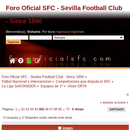
Foro Oficial SFC - Sevilla Football Club
- Since 1890
Bienvenido(a),
Visitante
. Por favor,
ingresa
o
regístrate
.
Foro Oficial SFC - Sevilla Football Club - Since 1890
»
Fútbol Nacional e internacional
»
Competiciones que disputa el SFC
»
La Liga SANTANDER
»
Equipos de 1ª
»
Víctor ORTA
« anterior
próximo »
Páginas:
1
...
61
62
63
64
[
65
]
66
67
68
69
...
73
Ir Abajo
IMPRIMIR
0 Usuarios y 3 Visitantes están viendo este tema.
jmpn