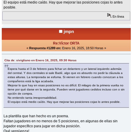
El equipo está medio caído. Hay que mejorar las posiciones cojas lo antes
posible.
En línea
jmpn
Re:Víctor ORTA
«
Respuesta #1289 en:
Enero 16, 2025, 18:50 Horas »
Cita de: sivigliano en Enero 16, 2025, 09:30 Horas
Espera hasta el 3 de febrero para fichar un delantero y un lateral izquierdo además
del central. Y dos centrales si sale Badé, algo que es absurdo no pedir la cláusula a
estas alturas. La temporada se esfuma. Si vienen en febrero cuando conozcan a los
compañeros está la liga acabada.
Mejorar lo que hay en esas posiciones no es difícil. El milagro de la primera vuelta no
tiene por qué darse en la segunda. Pueden venir jugadores cedidos incluso con o sin
opción de compra.
No entiendo tanta irresponsabilidad.
El equipo está medio caído. Hay que mejorar las posiciones cojas lo antes posible.
La plantilla que han hecho es un poema.
Faltan jugadores en no menos de 5 posiciones, en algunas de ellas sin
jugador específico para jugar en dicha posición.
Qué vergüenza!