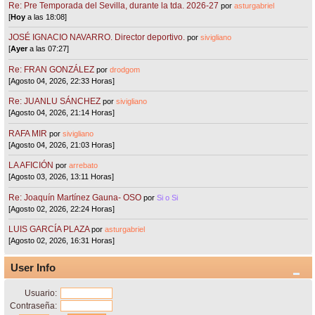
Re: Pre Temporada del Sevilla, durante la tda. 2026-27
por
asturgabriel
[
Hoy
a las 18:08]
JOSÉ IGNACIO NAVARRO. Director deportivo.
por
sivigliano
[
Ayer
a las 07:27]
Re: FRAN GONZÁLEZ
por
drodgom
[Agosto 04, 2026, 22:33 Horas]
Re: JUANLU SÁNCHEZ
por
sivigliano
[Agosto 04, 2026, 21:14 Horas]
RAFA MIR
por
sivigliano
[Agosto 04, 2026, 21:03 Horas]
LA AFICIÓN
por
arrebato
[Agosto 03, 2026, 13:11 Horas]
Re: Joaquín Martínez Gauna- OSO
por
Si o Si
[Agosto 02, 2026, 22:24 Horas]
LUIS GARCÍA PLAZA
por
asturgabriel
[Agosto 02, 2026, 16:31 Horas]
User Info
Usuario:
Contraseña: