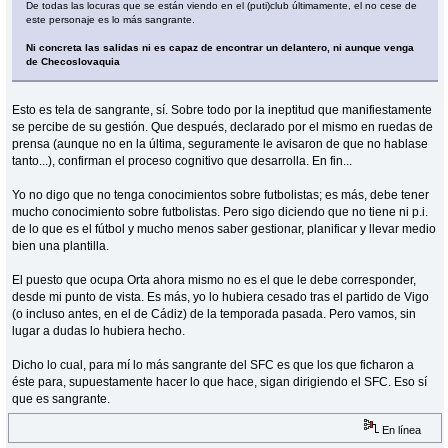
De todas las locuras que se están viendo en el (puti)club últimamente, el no cese de
este personaje es lo más sangrante.
Ni concreta las salidas ni es capaz de encontrar un delantero, ni aunque venga
de Checoslovaquia
Esto es tela de sangrante, sí. Sobre todo por la ineptitud que manifiestamente
se percibe de su gestión. Que después, declarado por el mismo en ruedas de
prensa (aunque no en la última, seguramente le avisaron de que no hablase
tanto...), confirman el proceso cognitivo que desarrolla. En fin...
Yo no digo que no tenga conocimientos sobre futbolistas; es más, debe tener
mucho conocimiento sobre futbolistas. Pero sigo diciendo que no tiene ni p.i.
de lo que es el fútbol y mucho menos saber gestionar, planificar y llevar medio
bien una plantilla.
El puesto que ocupa Orta ahora mismo no es el que le debe corresponder,
desde mi punto de vista. Es más, yo lo hubiera cesado tras el partido de Vigo
(o incluso antes, en el de Cádiz) de la temporada pasada. Pero vamos, sin
lugar a dudas lo hubiera hecho.
Dicho lo cual, para mí lo más sangrante del SFC es que los que ficharon a
éste para, supuestamente hacer lo que hace, sigan dirigiendo el SFC. Eso sí
que es sangrante.
En línea