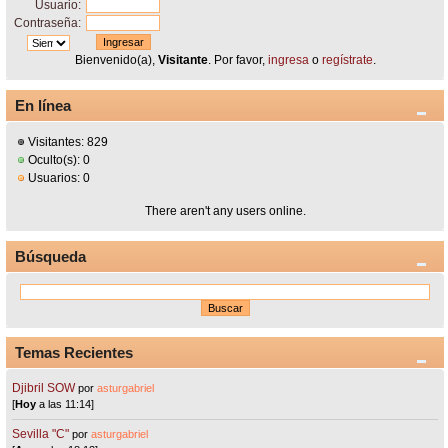
Usuario:
Contraseña:
Bienvenido(a),
Visitante
. Por favor,
ingresa
o
regístrate
.
En línea
Visitantes: 829
Oculto(s): 0
Usuarios: 0
There aren't any users online.
Búsqueda
Temas Recientes
Djibril SOW
por
asturgabriel
[
Hoy
a las 11:14]
Sevilla "C"
por
asturgabriel