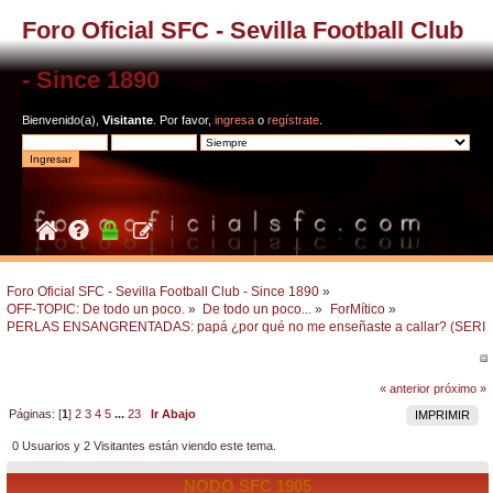
Foro Oficial SFC - Sevilla Football Club
- Since 1890
Bienvenido(a),
Visitante
. Por favor,
ingresa
o
regístrate
.
Foro Oficial SFC - Sevilla Football Club - Since 1890
»
OFF-TOPIC: De todo un poco.
»
De todo un poco...
»
ForMítico
»
PERLAS ENSANGRENTADAS: papá ¿por qué no me enseñaste a callar? (SERI
« anterior
próximo »
Páginas: [
1
]
2
3
4
5
...
23
Ir Abajo
IMPRIMIR
0 Usuarios y 2 Visitantes están viendo este tema.
NODO SFC 1905