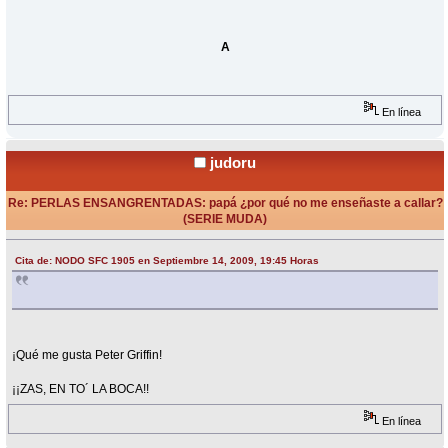
A
En línea
judoru
Re: PERLAS ENSANGRENTADAS: papá ¿por qué no me enseñaste a callar?
(SERIE MUDA)
«
Respuesta #10 en:
Septiembre 14, 2009, 22:15 Horas »
Cita de: NODO SFC 1905 en Septiembre 14, 2009, 19:45 Horas
¡Qué me gusta Peter Griffin!
¡¡ZAS, EN TO´ LA BOCA!!
En línea