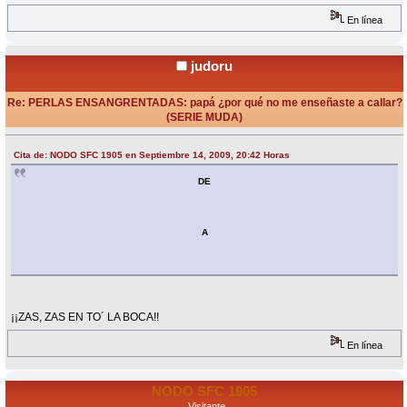
En línea
judoru
Re: PERLAS ENSANGRENTADAS: papá ¿por qué no me enseñaste a callar?
(SERIE MUDA)
«
Respuesta #18 en:
Septiembre 14, 2009, 22:20 Horas »
Cita de: NODO SFC 1905 en Septiembre 14, 2009, 20:42 Horas
DE
A
¡¡ZAS, ZAS EN TO´ LA BOCA!!
En línea
NODO SFC 1905
Visitante