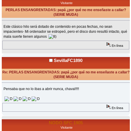
Visitante
PERLAS ENSANGRENTADAS: papá ¿por qué no me enseñaste a callar?
(SERIE MUDA)
«
en:
Septiembre 14, 2009, 19:32 Horas »
Este clásico hilo será dotado de contenido en pocas fechas, no sean
impacientes- Mi ordenador se estropeó, pero el disco duro resultó intacto, qué
mala suerte tienen algunos
En línea
SevillaFC1890
Re: PERLAS ENSANGRENTADAS: papá ¿por qué no me enseñaste a callar?
(SERIE MUDA)
«
Respuesta #1 en:
Septiembre 14, 2009, 19:37 Horas »
Pensaba que no lo ibas a abrir nunca, chaval!!!!
En línea
NODO SFC 1905
Visitante