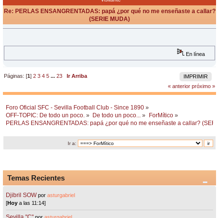
Re: PERLAS ENSANGRENTADAS: papá ¿por qué no me enseñaste a callar?
(SERIE MUDA)
«
Respuesta #19 en:
Septiembre 14, 2009, 23:48 Horas »
En línea
Páginas: [
1
]
2
3
4
5
...
23
Ir Arriba
IMPRIMIR
« anterior
próximo »
Foro Oficial SFC - Sevilla Football Club - Since 1890
»
OFF-TOPIC: De todo un poco.
»
De todo un poco...
»
ForMítico
»
PERLAS ENSANGRENTADAS: papá ¿por qué no me enseñaste a callar? (SER
Ir a:
Temas Recientes
Djibril SOW
por
asturgabriel
[
Hoy
a las 11:14]
Sevilla "C"
por
asturgabriel