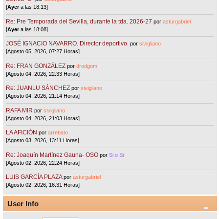
[
Ayer
a las 18:13]
Re: Pre Temporada del Sevilla, durante la tda. 2026-27
por
asturgabriel
[
Ayer
a las 18:08]
JOSÉ IGNACIO NAVARRO. Director deportivo.
por
sivigliano
[Agosto 05, 2026, 07:27 Horas]
Re: FRAN GONZÁLEZ
por
drodgom
[Agosto 04, 2026, 22:33 Horas]
Re: JUANLU SÁNCHEZ
por
sivigliano
[Agosto 04, 2026, 21:14 Horas]
RAFA MIR
por
sivigliano
[Agosto 04, 2026, 21:03 Horas]
LA AFICIÓN
por
arrebato
[Agosto 03, 2026, 13:11 Horas]
Re: Joaquín Martínez Gauna- OSO
por
Si o Si
[Agosto 02, 2026, 22:24 Horas]
LUIS GARCÍA PLAZA
por
asturgabriel
[Agosto 02, 2026, 16:31 Horas]
User Info