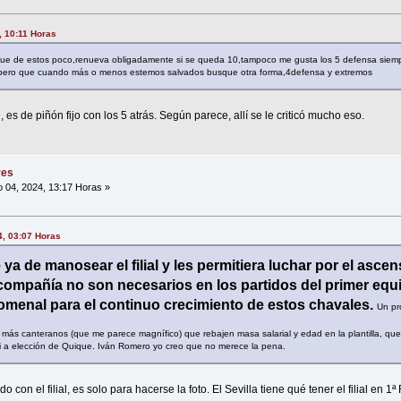
, 10:11 Horas
e de estos poco,renueva obligadamente si se queda 10,tampoco me gusta los 5 defensa siempr
pero que cuando más o menos estemos salvados busque otra forma,4defensa y extremos
es de piñón fijo con los 5 atrás. Según parece, allí se le criticó mucho eso.
res
 04, 2024, 13:17 Horas »
4, 03:07 Horas
 ya de manosear el filial y les permitiera luchar por el ascen
mpañía no son necesarios en los partidos del primer equipo
omenal para el continuo crecimiento de estos chavales.
Un pr
 más canteranos (que me parece magnífico) que rebajen masa salarial y edad en la plantilla, qu
i a elección de Quique. Iván Romero yo creo que no merece la pena.
 con el filial, es solo para hacerse la foto. El Sevilla tiene qué tener el filial en 1ª 