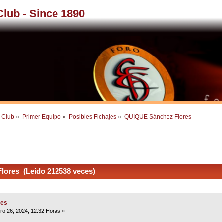
 Club - Since 1890
l Club
»
Primer Equipo
»
Posibles Fichajes
»
QUIQUE Sánchez Flores
ores (Leído 212538 veces)
res
ro 26, 2024, 12:32 Horas »