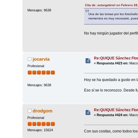
Cita de: asturgabriel en Febrero 28
Mensajes: 9638
Una de las tomas por los fotoóraf
momentos es muy necesario, pues c
No hay ningún jugador del perfil 
Re:QUIQUE Sánchez Flo
jocarvia
«
Respuesta #423 en:
Marzo
Profesional
Hoy se ha quedado a gusto en l
Mensajes: 9638
Eso sí se lo reconozco. Desde f
Re:QUIQUE Sánchez Flo
drodgom
«
Respuesta #424 en:
Marzo
Profesional
Mensajes: 15624
Con sus cositas, como todos los