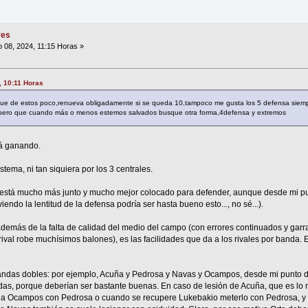
res
 08, 2024, 11:15 Horas »
, 10:11 Horas
e de estos poco,renueva obligadamente si se queda 10,tampoco me gusta los 5 defensa siempr
pero que cuando más o menos estemos salvados busque otra forma,4defensa y extremos
tá ganando.
tema, ni tan siquiera por los 3 centrales.
 está mucho más junto y mucho mejor colocado para defender, aunque desde mi pun
ndo la lentitud de la defensa podría ser hasta bueno esto..., no sé...).
además de la falta de calidad del medio del campo (con errores continuados y garra
rival robe muchísimos balones), es las facilidades que da a los rivales por banda.
andas dobles: por ejemplo, Acuña y Pedrosa y Navas y Ocampos, desde mi punto de
das, porque deberían ser bastante buenas. En caso de lesión de Acuña, que es lo 
 a Ocampos con Pedrosa o cuando se recupere Lukebakio meterlo con Pedrosa, y 