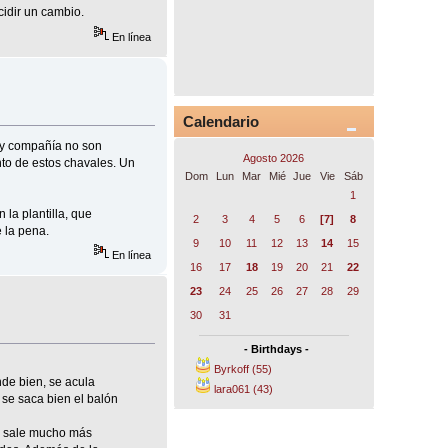
cidir un cambio.
En línea
Calendario
o y compañía no son
Agosto 2026
nto de estos chavales. Un
Dom
Lun
Mar
Mié
Jue
Vie
Sáb
1
la plantilla, que
2
3
4
5
6
[7]
8
 la pena.
9
10
11
12
13
14
15
En línea
16
17
18
19
20
21
22
23
24
25
26
27
28
29
30
31
- Birthdays -
Byrkoff (55)
nde bien, se acula
lara061 (43)
 se saca bien el balón
se sale mucho más