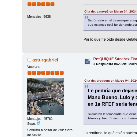
Cita de: santyp2 en Marzo 04, 2024
Mensajes: 9638
Según sale en el desmarque,aunqu
que estamos está funcionando,es
Por lo que he oído desde Getafe, 
Re:QUIQUE Sánchez Flo
asturgabriel
«
Respuesta #429 en:
Marzo
Veterano
Cita de: drodgom en Marzo 04, 202
Le pediría que dejase
Manu Bueno, Lulo y co
en 1a RFEF sería fen
Si quieren la temporada que viene
Álvarez y Juan Soriano, con Luism
Mensajes: 45762
Sexo:
Sevillista a pesar de vivir fuera
Lo reafirmo, lo qué están haciendo
de Sevilla