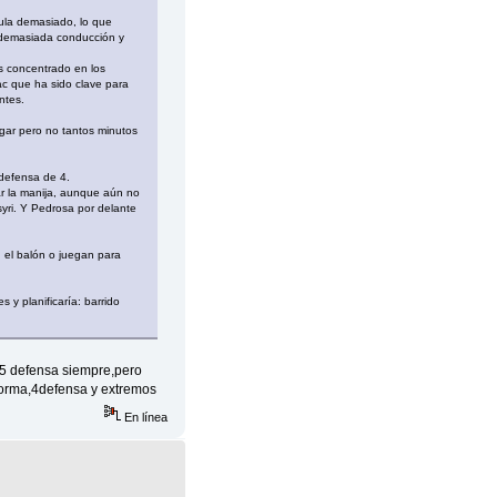
cula demasiado, lo que
y demasiada conducción y
s concentrado en los
ac que ha sido clave para
ntes.
ugar pero no tantos minutos
 defensa de 4.
ar la manija, aunque aún no
yri. Y Pedrosa por delante
 el balón o juegan para
 y planificaría: barrido
5 defensa siempre,pero
forma,4defensa y extremos
En línea