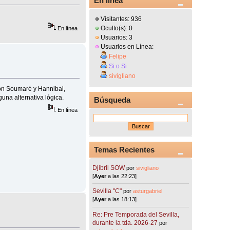
En línea
Visitantes: 936
Oculto(s): 0
En línea
Usuarios: 3
Usuarios en Línea:
Felipe
Si o Si
sivigliano
con Soumaré y Hannibal,
una alternativa lógica.
Búsqueda
En línea
Temas Recientes
Djibril SOW
por
sivigliano
[
Ayer
a las 22:23]
Sevilla "C"
por
asturgabriel
[
Ayer
a las 18:13]
Re: Pre Temporada del Sevilla,
durante la tda. 2026-27
por