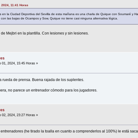
, 2024, 11:41 Horas
os en la Ciudad Deportiva del Sevilla de esta mañana es una charla de Quique con Soumaré y Han
on las bajas de Ocampos y Sow, Quique no tiene casi ninguna alternativa lógica.
de Mejbri en la plantilla. Con lesiones y sin lesiones.
res
 01, 2024, 15:45 Horas »
a rueda de prensa. Buena rajada de los suplentes.
uera, no parece un entrenador cómodo para los jugadores.
res
 02, 2024, 23:27 Horas »
 entrenadores (he tirado la toalla en cuanto a comprenderlos al 100%) le está sac