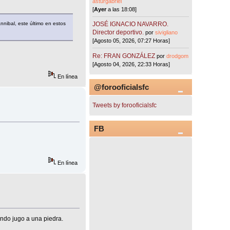
asturgabriel
[
Ayer
a las 18:08]
nibal, este último en estos
JOSÉ IGNACIO NAVARRO.
Director deportivo.
por
sivigliano
[Agosto 05, 2026, 07:27 Horas]
Re: FRAN GONZÁLEZ
por
drodgom
[Agosto 04, 2026, 22:33 Horas]
En línea
@forooficialsfc
Tweets by forooficialsfc
FB
En línea
ando jugo a una piedra.