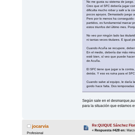
No me gusta su sistema de juego.
Creo que el SFC debería jugar con
dificulta mucho robar y salir a la
pocos apoyos. Demasiado juego atr
Pero por lo menos ha conseguido q
partidos, es fundamental marcar pr
estos triunfos del último mes. Por
No veo por ningún lado las titular
ni tantas veces titulares. E igual 
Cuando Acuña se recupere, debería
En el medio, debería dar más minut
esté bien, sí veo que puede hacer
de Acuña.
El SFC tiene que jugar a la contr
detrás. Y eso es ruina para el SFC
Cuando salve al equipo, le daría l
gordo hace falta. Dos temporadas 
Según sale en el desmarque,au
para la situación que estamos 
Re:QUIQUE Sánchez Flo
jocarvia
«
Respuesta #428 en:
Marzo
Profesional