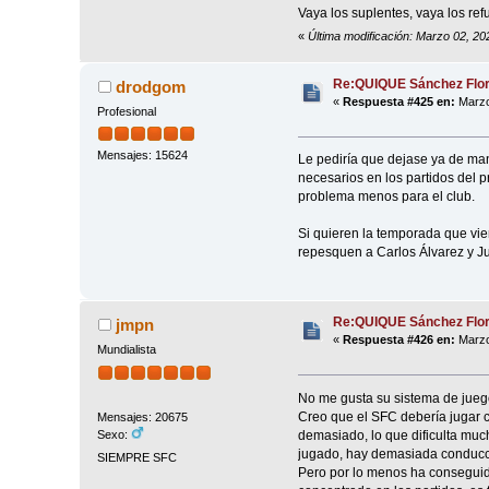
Vaya los suplentes, vaya los re
«
Última modificación: Marzo 02, 2
Re:QUIQUE Sánchez Flo
drodgom
«
Respuesta #425 en:
Marzo
Profesional
Mensajes: 15624
Le pediría que dejase ya de man
necesarios en los partidos del p
problema menos para el club.
Si quieren la temporada que vie
repesquen a Carlos Álvarez y J
Re:QUIQUE Sánchez Flo
jmpn
«
Respuesta #426 en:
Marzo
Mundialista
No me gusta su sistema de jueg
Creo que el SFC debería jugar c
Mensajes: 20675
demasiado, lo que dificulta much
Sexo:
jugado, hay demasiada conducci
SIEMPRE SFC
Pero por lo menos ha conseguid