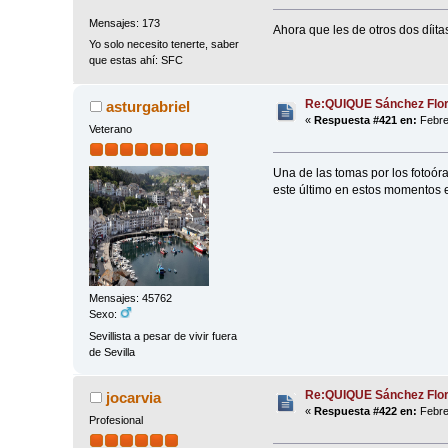
Mensajes: 173
Ahora que les de otros dos díita
Yo solo necesito tenerte, saber
que estas ahí: SFC
Re:QUIQUE Sánchez Flo
asturgabriel
«
Respuesta #421 en:
Febre
Veterano
Una de las tomas por los fotoór
este último en estos momentos e
Mensajes: 45762
Sexo:
Sevillista a pesar de vivir fuera
de Sevilla
Re:QUIQUE Sánchez Flo
jocarvia
«
Respuesta #422 en:
Febre
Profesional