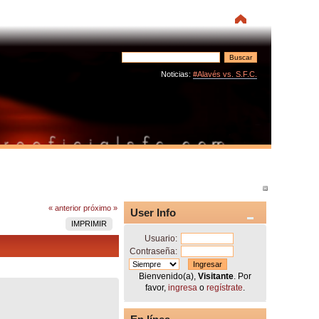
Noticias:
#Alavés vs. S.F.C.
« anterior
próximo »
User Info
IMPRIMIR
Usuario:
Contraseña:
Bienvenido(a),
Visitante
. Por
favor,
ingresa
o
regístrate
.