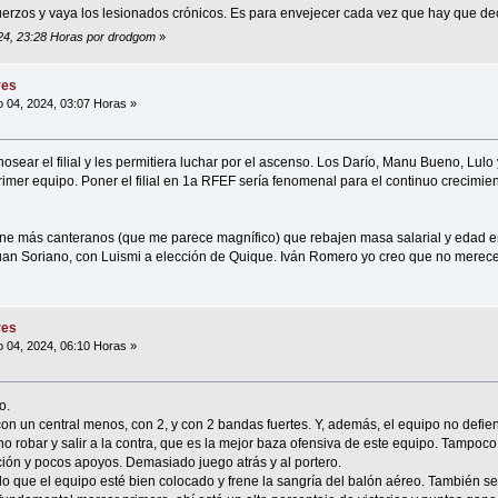
fuerzos y vaya los lesionados crónicos. Es para envejecer cada vez que hay que de
024, 23:28 Horas por drodgom
»
res
 04, 2024, 03:07 Horas »
osear el filial y les permitiera luchar por el ascenso. Los Darío, Manu Bueno, Lul
rimer equipo. Poner el filial en 1a RFEF sería fenomenal para el continuo crecimie
ne más canteranos (que me parece magnífico) que rebajen masa salarial y edad en 
uan Soriano, con Luismi a elección de Quique. Iván Romero yo creo que no merece
res
 04, 2024, 06:10 Horas »
o.
on un central menos, con 2, y con 2 bandas fuertes. Y, además, el equipo no defie
o robar y salir a la contra, que es la mejor baza ofensiva de este equipo. Tampoco
ón y pocos apoyos. Demasiado juego atrás y al portero.
o que el equipo esté bien colocado y frene la sangría del balón aéreo. También 