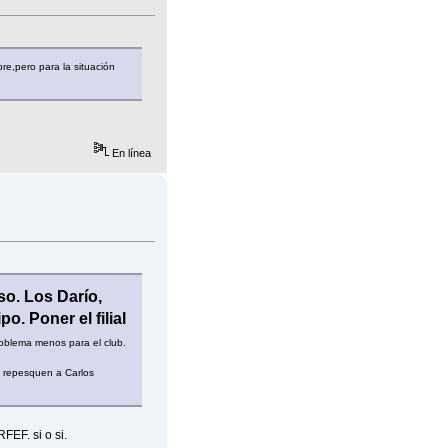
e,pero para la situación
En línea
so. Los Darío,
. Poner el filial
oblema menos para el club.
e repesquen a Carlos
RFEF. si o si.