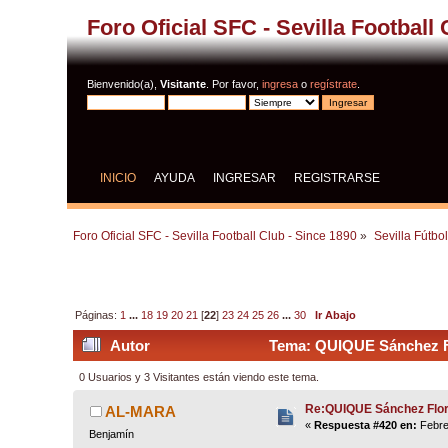
Foro Oficial SFC - Sevilla Football
Bienvenido(a),
Visitante
. Por favor,
ingresa
o
regístrate
.
INICIO
AYUDA
INGRESAR
REGISTRARSE
Foro Oficial SFC - Sevilla Football Club - Since 1890
»
Sevilla Fútbo
Páginas:
1
...
18
19
20
21
[
22
]
23
24
25
26
...
30
Ir Abajo
Autor
Tema: QUIQUE Sánchez Fl
0 Usuarios y 3 Visitantes están viendo este tema.
Re:QUIQUE Sánchez Flo
AL-MARA
«
Respuesta #420 en:
Febre
Benjamín