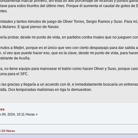
 fundamental marcar primero, ahí está un alto porcentaje de victorias y puntos gan
lave para estos triunfos del último mes. Porque él aumenta el caudal de goles de En
ntes.
aridades y tantos minutos de juego de Oliver Torres, Sergio Ramos y Suso. Para mí,
s titulares. E igual pienso de Navas.
ía probar, desde mi punto de vista, en partidos contra rivales que no jueguen co
utos a Mejbri, porque es el único que veo con cierto desparpajo para dar salida al
, sí veo que puede hacer eso, que es la clave, desde mi punto de vista, para hace
 delante de Acuña.
tra, no tiene equipo para manosear el balón como hacen Oliver y Suso, porque casi
uina para el SFC.
a las gracias y llegaría a un acuerdo con él, e inmediatamente buscaría un entrena
 falta. Dos temporadas malísimas en liga lo demuestran.
res
 04, 2024, 10:11 Horas »
6:10 Horas