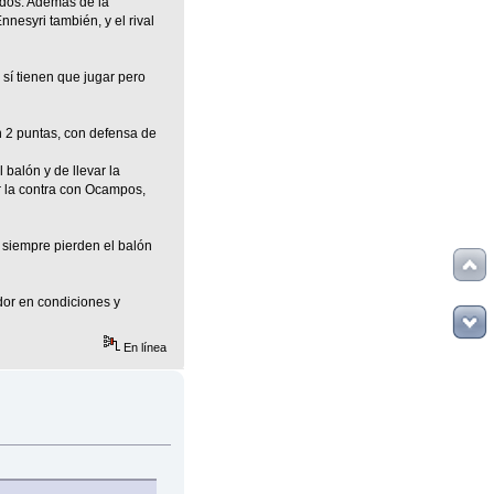
ados. Además de la
nesyri también, y el rival
 sí tienen que jugar pero
n 2 puntas, con defensa de
 balón y de llevar la
r la contra con Ocampos,
 siempre pierden el balón
dor en condiciones y
En línea