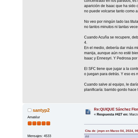
concentrado en los partidos, es
aparición de Isaac que ha sido c
no puede volcarse tanto como a
No veo por ningún lado las titul
no tantos minutos ni tantas vece
Cuando Acuña se recupere, deber
4.
En el medio, debería dar más min
manija, aunque aún no esté bien
Isaac y Ennesyri. Y Pedrosa por
El SFC tiene que jugar a la con
o juegan para detrás. Y eso es r
Cuando salve al equipo, le darí
planificaría: barrido gordo hace
Re:QUIQUE Sánchez Flo
santyp2
«
Respuesta #427 en:
Marzo
Amatéur
Cita de: jmpn en Marzo 04, 2024, 0
Mensajes: 4533