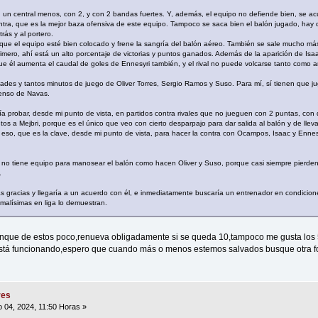
 un central menos, con 2, y con 2 bandas fuertes. Y, además, el equipo no defiende bien, se a
 contra, que es la mejor baza ofensiva de este equipo. Tampoco se saca bien el balón jugado, ha
ás y al portero.
ue el equipo esté bien colocado y frene la sangría del balón aéreo. También se sale mucho má
imero, ahí está un alto porcentaje de victorias y puntos ganados. Además de la aparición de Isa
que él aumenta el caudal de goles de Ennesyri también, y el rival no puede volcarse tanto como a
idades y tantos minutos de juego de Oliver Torres, Sergio Ramos y Suso. Para mí, sí tienen que j
pienso de Navas.
 probar, desde mi punto de vista, en partidos contra rivales que no jueguen con 2 puntas, con
os a Mejbri, porque es el único que veo con cierto desparpajo para dar salida al balón y de llev
 eso, que es la clave, desde mi punto de vista, para hacer la contra con Ocampos, Isaac y Ennes
a, no tiene equipo para manosear el balón como hacen Oliver y Suso, porque casi siempre pierden
.
as gracias y llegaría a un acuerdo con él, e inmediatamente buscaría un entrenador en condiciones
malísimas en liga lo demuestran.
nque de estos poco,renueva obligadamente si se queda 10,tampoco me gusta los 
está funcionando,espero que cuando más o menos estemos salvados busque otra 
res
 04, 2024, 11:50 Horas »