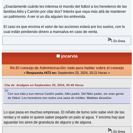
¿Exactamente cuánto les interesa el mundo del futbol a los herederos de las
familias Alés y Carrión por citar dos? Interés que vaya más allá de mantener
un patrimonio. A ver si un día alguien los entrevista.
El caso es que encima el valor de las acciones estará por los suelos, con lo
cual están perdiendo dinero a mansalva en caso de venta.
En línea
jocarvia
Re:El consejo de Administración: todo para hablar sobre el consejo
«
Respuesta #472 en:
Septiembre 25, 2024, 20:21 Horas »
Cita de: drodgom en Septiembre 25, 2024, 00:40 Horas
Con sus más y sus menos Carrión padre, Alés padre, Del Nido padre, etc eran gente
de fútbol. Los herederos son todos una sarta de inútiles. Malditas dinastías
Lo que pasa en muchas empresas. El niñato de turno solo sabe vivir de las
rentas y ni sabe ni quiere saber pegarle un palo al agua. Y encima hay que
aguantar los aires de grandeza de alguno y de alguna.
En línea