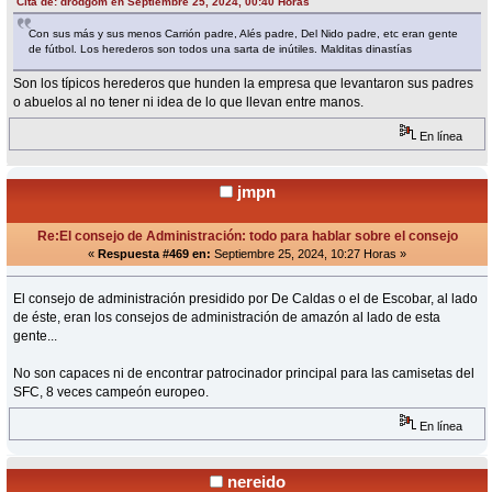
Cita de: drodgom en Septiembre 25, 2024, 00:40 Horas
Con sus más y sus menos Carrión padre, Alés padre, Del Nido padre, etc eran gente
de fútbol. Los herederos son todos una sarta de inútiles. Malditas dinastías
Son los típicos herederos que hunden la empresa que levantaron sus padres
o abuelos al no tener ni idea de lo que llevan entre manos.
En línea
jmpn
Re:El consejo de Administración: todo para hablar sobre el consejo
«
Respuesta #469 en:
Septiembre 25, 2024, 10:27 Horas »
El consejo de administración presidido por De Caldas o el de Escobar, al lado
de éste, eran los consejos de administración de amazón al lado de esta
gente...
No son capaces ni de encontrar patrocinador principal para las camisetas del
SFC, 8 veces campeón europeo.
En línea
nereido