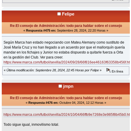
Felipe
Re:El consejo de Administración: todo para hablar sobre el consejo
«
Respuesta #475 en:
Septiembre 28, 2024, 22:20 Horas »
Según Marca han estado negociando con Mateu Alemany como sustituto de
José María Cruz y no han llegado a un acuerdo por que el mallorquín quería
mandar en los fichajes y Junior no estaba dispuesto a quitarle fuerza a Orta
en la gestión del Club. Ver para creer.
https://www.marca.com/futbol/sevilla/2024/09/28/66f816ee46163f63358b456f.ht
«
Última modificación: Septiembre 28, 2024, 22:45 Horas por Felipe
»
En línea
jmpn
Re:El consejo de Administración: todo para hablar sobre el consejo
«
Respuesta #476 en:
Octubre 04, 2024, 12:12 Horas »
https://www.marca.com/futbol/sevilla/2024/10/04/66ffb9e7268e3e985f8b45b0.ht
Todo sigue igual, inmovilismo total.