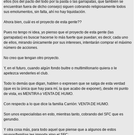
ellos (los del pacto del todo por la pasta o las garrapatas, que también se
encuentran fuera de dicho consejo) siguen cobrando religiosamente todos
sus emolumentos, sin falta, ahí no hay liquidación.
Ahora bien, cuál es el proyecto de esta gente??
Pues no tengo ni idea, yo pienso que el proyecto de esta gente (las
garrapatas) es buscar hacerse lo más fuerte que puedan; es decir, cada uno
de ellos, mirando únicamente por sus intereses, intentarán comprar el máximo
número de acciones.
No creo que tengan otro proyecto.
Y, en el futuro, cuando algún fondo buitre o multimillonario quiera o le
apetezca venderles el club.
Todo lo demás que digan, hablen o expresen que se salga de esta verdad
(que es la única que hay para mí, la que acabo de exponer), desde mi punto
de vista, es MENTIRA o VENTA DE HUMO.
Con respecto a lo que dice la familia Carrión: VENTA DE HUMO.
Son unos especialistas en esto, mientras tanto, cobrando del SFC que es
gerundio.
Y otra cosa más, para todo aquel que piense que a algunos de estos
grupos/familias les importa algo el SFC: