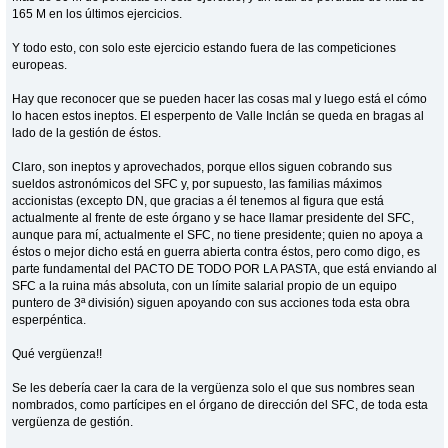
165 M en los últimos ejercicios.
Y todo esto, con solo este ejercicio estando fuera de las competiciones
europeas.
Hay que reconocer que se pueden hacer las cosas mal y luego está el cómo
lo hacen estos ineptos. El esperpento de Valle Inclán se queda en bragas al
lado de la gestión de éstos.
Claro, son ineptos y aprovechados, porque ellos siguen cobrando sus
sueldos astronómicos del SFC y, por supuesto, las familias máximos
accionistas (excepto DN, que gracias a él tenemos al figura que está
actualmente al frente de este órgano y se hace llamar presidente del SFC,
aunque para mí, actualmente el SFC, no tiene presidente; quien no apoya a
éstos o mejor dicho está en guerra abierta contra éstos, pero como digo, es
parte fundamental del PACTO DE TODO POR LA PASTA, que está enviando al
SFC a la ruina más absoluta, con un límite salarial propio de un equipo
puntero de 3ª división) siguen apoyando con sus acciones toda esta obra
esperpéntica.
Qué vergüenza!!
Se les debería caer la cara de la vergüenza solo el que sus nombres sean
nombrados, como partícipes en el órgano de dirección del SFC, de toda esta
vergüenza de gestión.