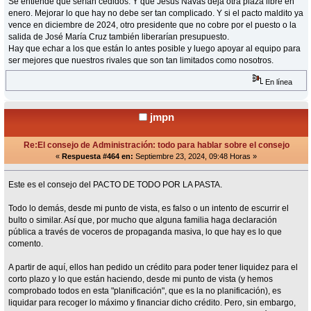
Se entiende que serían cedidos. Y que Jesús Navas deja otra plaza libre en
enero. Mejorar lo que hay no debe ser tan complicado. Y si el pacto maldito ya
vence en diciembre de 2024, otro presidente que no cobre por el puesto o la
salida de José María Cruz también liberarían presupuesto.
Hay que echar a los que están lo antes posible y luego apoyar al equipo para
ser mejores que nuestros rivales que son tan limitados como nosotros.
En línea
jmpn
Re:El consejo de Administración: todo para hablar sobre el consejo
«
Respuesta #464 en:
Septiembre 23, 2024, 09:48 Horas »
Este es el consejo del PACTO DE TODO POR LA PASTA.
Todo lo demás, desde mi punto de vista, es falso o un intento de escurrir el
bulto o similar. Así que, por mucho que alguna familia haga declaración
pública a través de voceros de propaganda masiva, lo que hay es lo que
comento.
A partir de aquí, ellos han pedido un crédito para poder tener liquidez para el
corto plazo y lo que están haciendo, desde mi punto de vista (y hemos
comprobado todos en esta "planificación", que es la no planificación), es
liquidar para recoger lo máximo y financiar dicho crédito. Pero, sin embargo,