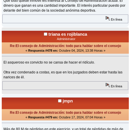
Qué todo quede inmóvil les interesa al Consejo de Administración actual. El
dinero que ganan es una cantidad importante. El interés particular puesto por
delante del bien común de la sociedad anónima deportiva.
En línea
triana es rojiblanca
Administrator
Re:El consejo de Administración: todo para hablar sobre el consejo
«
Respuesta #478 en:
Octubre 04, 2024, 13:38 Horas »
El asqueroso ex convicto no se cansa de hacer el ridículo.
Otra vez condenado a costas, es que en los juzgados deben estar hasta las
narices de él.
En línea
jmpn
Re:El consejo de Administración: todo para hablar sobre el consejo
«
Respuesta #479 en:
Octubre 17, 2024, 07:04 Horas »
Más de 80 M de pérdidas en este ejercicio, y un total de pérdidas de más de