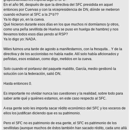
En el año 96, después de que la directiva del SFC presidida en aquel
entonces por Cuervas y con la vicepresidencia de DN, dónde se metieron
cuando echaron al SFC a la 2ª b??
Ya lo digo yo, en la cueva.
Qué hicieron durante esos días en los que muchos ni dormíamos (y otros,
como una peña sevillista de Huelva se puso en huelga de hambre) y nos
llevamos todos esos días yendo al RSP?
Ya lo digo yo: NADA.
Miles fuimos una tarde de agosto a manifestarnos, con la fresquita... Y de la
directiva y de los accionistas no había nadie. Allí solo había aficionados y
peñistas, esos estaban, como digo, metidos en la cueva.
Solo cuando el portavoz del paquete maldito, García, medio gestionó la
solución con la federación, salió DN.
Hasta entonces 0.
Es importante no olvidar nunca las cuestiones y la realidad, sobre todo para
saber ante qué y quiénes estamos, en este caso respecto al SFC.
A esa gente solo les importa sacar rédito económico del SFC y los voceros de
ellos los justifican diciendo que es su patrimonio.
Pero el SFC no es patrimonio de esa gente, el SFC es patrimonio de los
sevillistas (aunque muchos de éstos también han sacado rédito, cada uno allá