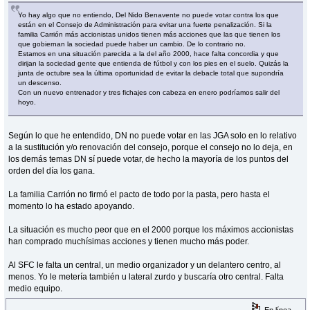
Yo hay algo que no entiendo, Del Nido Benavente no puede votar contra los que
están en el Consejo de Administración para evitar una fuerte penalización. Si la
familia Carrión más accionistas unidos tienen más acciones que las que tienen los
que gobiernan la sociedad puede haber un cambio. De lo contrario no.
Estamos en una situación parecida a la del año 2000, hace falta concordia y que
dirijan la sociedad gente que entienda de fútbol y con los pies en el suelo. Quizás la
junta de octubre sea la última oportunidad de evitar la debacle total que supondría
un descenso.
Con un nuevo entrenador y tres fichajes con cabeza en enero podríamos salir del
hoyo.
Según lo que he entendido, DN no puede votar en las JGA solo en lo relativo
a la sustitución y/o renovación del consejo, porque el consejo no lo deja, en
los demás temas DN sí puede votar, de hecho la mayoría de los puntos del
orden del día los gana.
La familia Carrión no firmó el pacto de todo por la pasta, pero hasta el
momento lo ha estado apoyando.
La situación es mucho peor que en el 2000 porque los máximos accionistas
han comprado muchísimas acciones y tienen mucho más poder.
Al SFC le falta un central, un medio organizador y un delantero centro, al
menos. Yo le metería también u lateral zurdo y buscaría otro central. Falta
medio equipo.