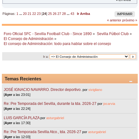
Páginas:
1
...
20
21
22
23
[
24
]
25
26
27
28
...
43
Ir Arriba
IMPRIMIR
« anterior
próximo »
Foro Oficial SFC - Sevilla Football Club - Since 1890
»
Sevilla Fútbol Club
»
El Consejo de Administración
»
El consejo de Administración: todo para hablar sobre el consejo
Ir a:
Temas Recientes
JOSÉ IGNACIO NAVARRO. Director deportivo.
por
sivigliano
[
Ayer
a las 23:01]
Re: Pre Temporada del Sevilla, durante la tda. 2026-27
por
jocarvia
[
Ayer
a las 22:24]
LUIS GARCÍA PLAZA
por
asturgabriel
[
Ayer
a las 17:30]
Re: Pre Temporada Sevilla Atco., tda. 2026-27
por
asturgabriel
[
Ayer
a las 12:03]