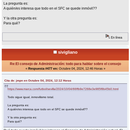
La pregunta es:
A quién/es interesa que todo en el SFC se quede inmóvil??
Y la otra pregunta es:
Para qué?
En línea
sivigliano
Re:El consejo de Administración: todo para hablar sobre el consejo
«
Respuesta #477 en:
Octubre 04, 2024, 12:46 Horas »
Cita de: jmpn en Octubre 04, 2024, 12:12 Horas
https://www.marca.com/futbol/sevilla/2024/10/04/66ffb9e7268e3e985f8b45b0.html
Todo sigue igual, inmovilismo total.
La pregunta es:
A quién/es interesa que todo en el SFC se quede inmóvil??
Y la otra pregunta es:
Para qué?