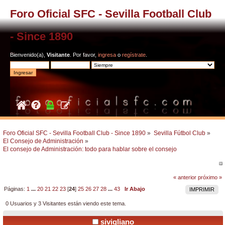
Foro Oficial SFC - Sevilla Football Club
- Since 1890
Bienvenido(a),
Visitante
. Por favor,
ingresa
o
regístrate
.
Foro Oficial SFC - Sevilla Football Club - Since 1890
»
Sevilla Fútbol Club
»
El Consejo de Administración
»
El consejo de Administración: todo para hablar sobre el consejo
« anterior
próximo »
Páginas:
1
...
20
21
22
23
[
24
]
25
26
27
28
...
43
Ir Abajo
IMPRIMIR
0 Usuarios y 3 Visitantes están viendo este tema.
sivigliano