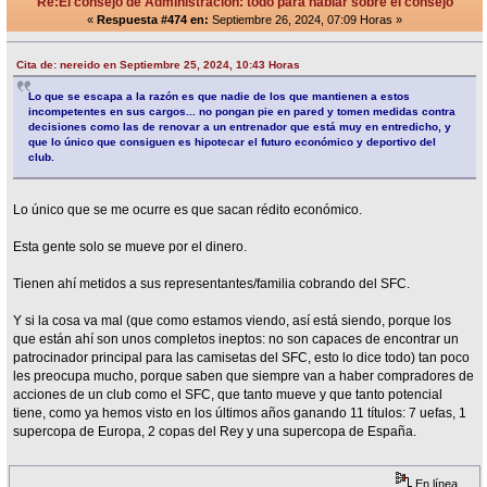
Re:El consejo de Administración: todo para hablar sobre el consejo
«
Respuesta #474 en:
Septiembre 26, 2024, 07:09 Horas »
Cita de: nereido en Septiembre 25, 2024, 10:43 Horas
Lo que se escapa a la razón es que nadie de los que mantienen a estos
incompetentes en sus cargos... no pongan pie en pared y tomen medidas contra
decisiones como las de renovar a un entrenador que está muy en entredicho, y
que lo único que consiguen es hipotecar el futuro económico y deportivo del
club.
Lo único que se me ocurre es que sacan rédito económico.
Esta gente solo se mueve por el dinero.
Tienen ahí metidos a sus representantes/familia cobrando del SFC.
Y si la cosa va mal (que como estamos viendo, así está siendo, porque los
que están ahí son unos completos ineptos: no son capaces de encontrar un
patrocinador principal para las camisetas del SFC, esto lo dice todo) tan poco
les preocupa mucho, porque saben que siempre van a haber compradores de
acciones de un club como el SFC, que tanto mueve y que tanto potencial
tiene, como ya hemos visto en los últimos años ganando 11 títulos: 7 uefas, 1
supercopa de Europa, 2 copas del Rey y una supercopa de España.
En línea