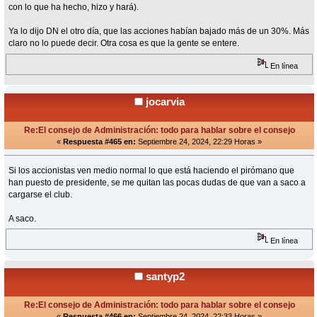
con lo que ha hecho, hizo y hará).
Ya lo dijo DN el otro día, que las acciones habían bajado más de un 30%. Más
claro no lo puede decir. Otra cosa es que la gente se entere.
En línea
jocarvia
Re:El consejo de Administración: todo para hablar sobre el consejo
«
Respuesta #465 en:
Septiembre 24, 2024, 22:29 Horas »
Si los accionistas ven medio normal lo que está haciendo el pirómano que
han puesto de presidente, se me quitan las pocas dudas de que van a saco a
cargarse el club.
A saco.
En línea
santyp2
Re:El consejo de Administración: todo para hablar sobre el consejo
«
Respuesta #466 en:
Septiembre 24, 2024, 22:33 Horas »