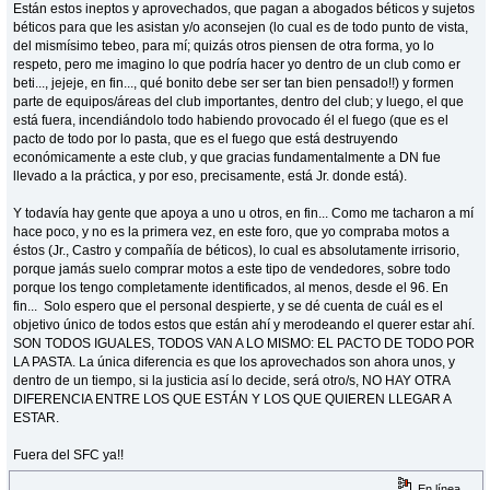
Están estos ineptos y aprovechados, que pagan a abogados béticos y sujetos
béticos para que les asistan y/o aconsejen (lo cual es de todo punto de vista,
del mismísimo tebeo, para mí; quizás otros piensen de otra forma, yo lo
respeto, pero me imagino lo que podría hacer yo dentro de un club como er
beti..., jejeje, en fin..., qué bonito debe ser ser tan bien pensado!!) y formen
parte de equipos/áreas del club importantes, dentro del club; y luego, el que
está fuera, incendiándolo todo habiendo provocado él el fuego (que es el
pacto de todo por lo pasta, que es el fuego que está destruyendo
económicamente a este club, y que gracias fundamentalmente a DN fue
llevado a la práctica, y por eso, precisamente, está Jr. donde está).
Y todavía hay gente que apoya a uno u otros, en fin... Como me tacharon a mí
hace poco, y no es la primera vez, en este foro, que yo compraba motos a
éstos (Jr., Castro y compañía de béticos), lo cual es absolutamente irrisorio,
porque jamás suelo comprar motos a este tipo de vendedores, sobre todo
porque los tengo completamente identificados, al menos, desde el 96. En
fin... Solo espero que el personal despierte, y se dé cuenta de cuál es el
objetivo único de todos estos que están ahí y merodeando el querer estar ahí.
SON TODOS IGUALES, TODOS VAN A LO MISMO: EL PACTO DE TODO POR
LA PASTA. La única diferencia es que los aprovechados son ahora unos, y
dentro de un tiempo, si la justicia así lo decide, será otro/s, NO HAY OTRA
DIFERENCIA ENTRE LOS QUE ESTÁN Y LOS QUE QUIEREN LLEGAR A
ESTAR.
Fuera del SFC ya!!
En línea