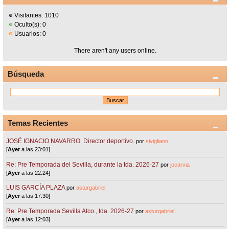
Visitantes: 1010
Oculto(s): 0
Usuarios: 0
There aren't any users online.
Búsqueda
Temas Recientes
JOSÉ IGNACIO NAVARRO. Director deportivo.
por
sivigliano
[
Ayer
a las 23:01]
Re: Pre Temporada del Sevilla, durante la tda. 2026-27
por
jocarvia
[
Ayer
a las 22:24]
LUIS GARCÍA PLAZA
por
asturgabriel
[
Ayer
a las 17:30]
Re: Pre Temporada Sevilla Atco., tda. 2026-27
por
asturgabriel
[
Ayer
a las 12:03]