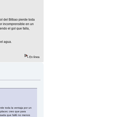
ol del Bilbao pierde toda
ror incomprensible en un
ndo el gol que falla,
 el agua.
En línea
rde toda la ventaja por un
 placer, creo que para
pasada que falló no menos