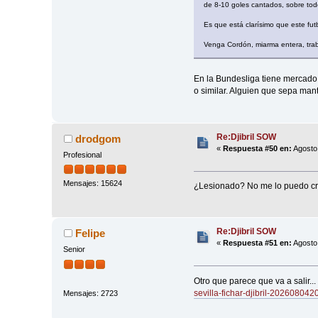
de 8-10 goles cantados, sobre todo
Es que está clarísimo que este fut
Venga Cordón, miarma entera, traba
En la Bundesliga tiene mercado,
o similar. Alguien que sepa man
Re:Djibril SOW
drodgom
«
Respuesta #50 en:
Agosto 
Profesional
Mensajes: 15624
¿Lesionado? No me lo puedo cr
Re:Djibril SOW
Felipe
«
Respuesta #51 en:
Agosto 
Senior
Otro que parece que va a salir.
sevilla-fichar-djibril-202608042
Mensajes: 2723