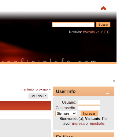
Noticias:
#Alavés vs. S.F.C.
« anterior
próximo »
User Info
IMPRIMIR
Usuario:
Contraseña:
Bienvenido(a),
Visitante
. Por
favor,
ingresa
o
regístrate
.