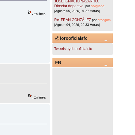
JOSÉ IGNACIO NAVARRO.
Director deportivo.
por
sivigliano
[Agosto 05, 2026, 07:27 Horas]
En línea
Re: FRAN GONZÁLEZ
por
drodgom
[Agosto 04, 2026, 22:33 Horas]
@forooficialsfc
Tweets by forooficialsfc
FB
En línea