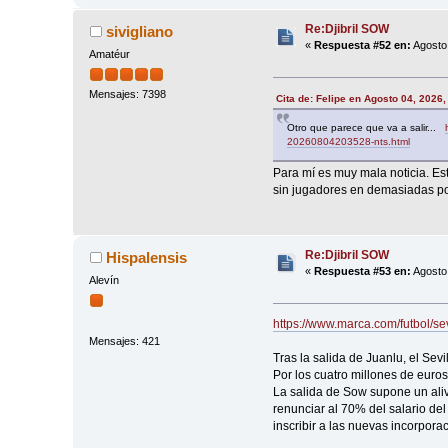
Re:Djibril SOW
sivigliano
«
Respuesta #52 en:
Agosto 
Amatéur
Mensajes: 7398
Cita de: Felipe en Agosto 04, 2026
Otro que parece que va a salir...
20260804203528-nts.html
Para mí es muy mala noticia. E
sin jugadores en demasiadas po
Re:Djibril SOW
Hispalensis
«
Respuesta #53 en:
Agosto 
Alevín
https://www.marca.com/futbol/se
Mensajes: 421
Tras la salida de Juanlu, el Sev
Por los cuatro millones de euro
La salida de Sow supone un alivi
renunciar al 70% del salario del
inscribir a las nuevas incorpora