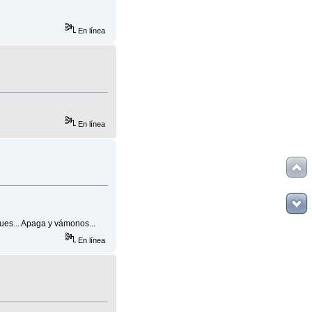
En línea
En línea
pues... Apaga y vámonos...
En línea