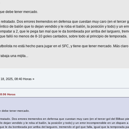
.
que debe tener mercado.
a retratado. Dos errores tremendos en defensa que cuestan muy caro (en el tercer g
éntico de balón que lo dejan vendido y le roba el balón, la posición y todo) y un er
empatar a 2, que le pega tan mal que le da bombeada por arriba del larguero, treme
ue falló no menos de 8-10 goles cantados, sobre todo al principio de temporada.
utbolista no está hecho para jugar en el SFC, y tiene que tener mercado. Más claro
baja una mijita...
18, 2025, 08:40 Horas »
08:06 Horas
e debe tener mercado.
etratado. Dos errores tremendos en defensa que cuestan muy caro (en el tercer gol del Bilbao pie
o dejan vendido y le roba el balón, la posición y todo) y un error incomprensible en un disparo a
que le da bombeada por arriba del larguero, tremendo el gol que falla, igual que la temporada 