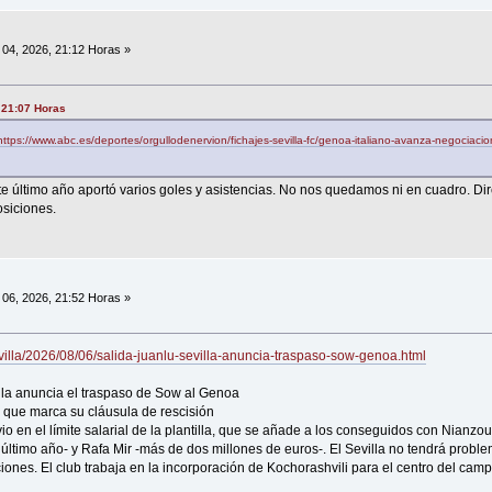
04, 2026, 21:12 Horas »
, 21:07 Horas
https://www.abc.es/deportes/orgullodenervion/fichajes-sevilla-fc/genoa-italiano-avanza-negociaciones
ste último año aportó varios goles y asistencias. No nos quedamos ni en cuadro. 
siciones.
06, 2026, 21:52 Horas »
villa/2026/08/06/salida-juanlu-sevilla-anuncia-traspaso-sow-genoa.html
illa anuncia el traspaso de Sow al Genoa
s que marca su cláusula de rescisión
o en el límite salarial de la plantilla, que se añade a los conseguidos con Nianzou
 último año- y Rafa Mir -más de dos millones de euros-. El Sevilla no tendrá probl
ciones. El club trabaja en la incorporación de Kochorashvili para el centro del camp