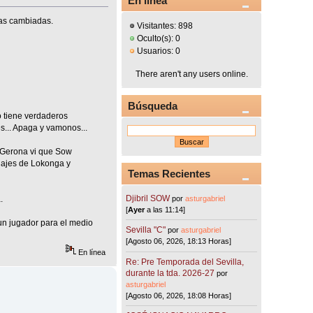
En línea
das cambiadas.
Visitantes: 898
Oculto(s): 0
Usuarios: 0
There aren't any users online.
Búsqueda
o tiene verdaderos
s... Apaga y vamonos...
n Gerona vi que Sow
chajes de Lokonga y
Temas Recientes
Djibril SOW
por
asturgabriel
.
[
Ayer
a las 11:14]
 un jugador para el medio
Sevilla "C"
por
asturgabriel
[Agosto 06, 2026, 18:13 Horas]
En línea
Re: Pre Temporada del Sevilla,
durante la tda. 2026-27
por
asturgabriel
[Agosto 06, 2026, 18:08 Horas]