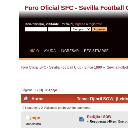
Foro Oficial SFC - Sevilla Football
Bienvenido(a),
Visitante
. Por favor,
ingresa
o
regístrate
.
INICIO
AYUDA
INGRESAR
REGISTRARSE
Foro Oficial SFC - Sevilla Football Club - Since 1890
»
Sevilla Fútbo
Páginas:
1
2
[
3
]
Ir Abajo
Autor
Tema: Djibril SOW (Leído
0 Usuarios y 2 Visitantes están viendo este tema.
Re:Djibril SOW
jmpn
«
Respuesta #40 en:
Enero 2
Mundialista