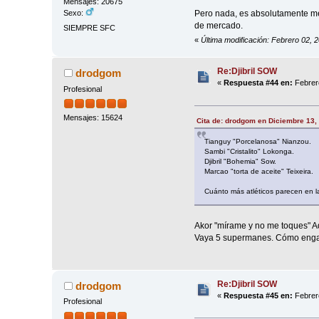
Mensajes: 20675
Pero nada, es absolutamente med
Sexo:
de mercado.
SIEMPRE SFC
«
Última modificación: Febrero 02, 
Re:Djibril SOW
drodgom
«
Respuesta #44 en:
Febrero
Profesional
Mensajes: 15624
Cita de: drodgom en Diciembre 13,
Tianguy "Porcelanosa" Nianzou.
Sambi "Cristalito" Lokonga.
Djibril "Bohemia" Sow.
Marcao "torta de aceite" Teixeira.
Cuánto más atléticos parecen en l
Akor "mírame y no me toques" 
Vaya 5 supermanes. Cómo engañ
Re:Djibril SOW
drodgom
«
Respuesta #45 en:
Febrero
Profesional