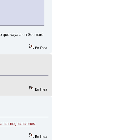
ado que vaya a un Soumaré
En línea
En línea
avanza-negociaciones-
En línea