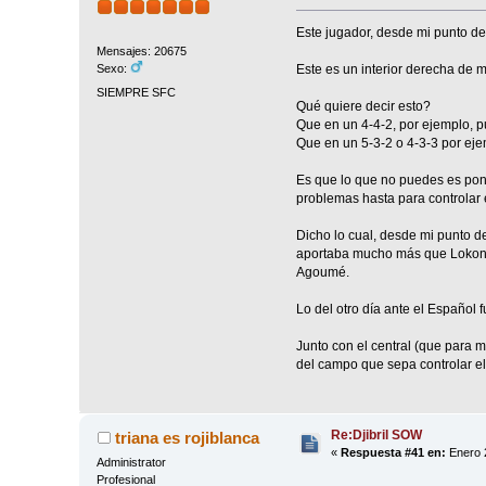
Este jugador, desde mi punto de
Mensajes: 20675
Este es un interior derecha de m
Sexo:
SIEMPRE SFC
Qué quiere decir esto?
Que en un 4-4-2, por ejemplo, pu
Que en un 5-3-2 o 4-3-3 por eje
Es que lo que no puedes es pone
problemas hasta para controlar 
Dicho lo cual, desde mi punto de
aportaba mucho más que Lokonga 
Agoumé.
Lo del otro día ante el Español
Junto con el central (que para m
del campo que sepa controlar el b
Re:Djibril SOW
triana es rojiblanca
«
Respuesta #41 en:
Enero 2
Administrator
Profesional