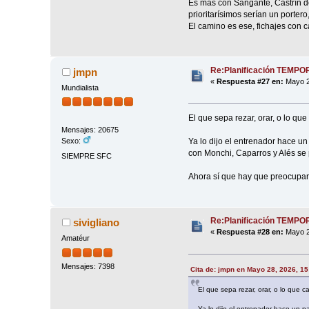
Es más con Sangante, Castrín de
prioritarísimos serían un porter
El camino es ese, fichajes con
Re:Planificación TEMP
jmpn
«
Respuesta #27 en:
Mayo 2
Mundialista
El que sepa rezar, orar, o lo qu
Mensajes: 20675
Ya lo dijo el entrenador hace u
Sexo:
con Monchi, Caparros y Alés se 
SIEMPRE SFC
Ahora sí que hay que preocupar
Re:Planificación TEMP
sivigliano
«
Respuesta #28 en:
Mayo 2
Amatéur
Mensajes: 7398
Cita de: jmpn en Mayo 28, 2026, 1
El que sepa rezar, orar, o lo que 
Ya lo dijo el entrenador hace un 