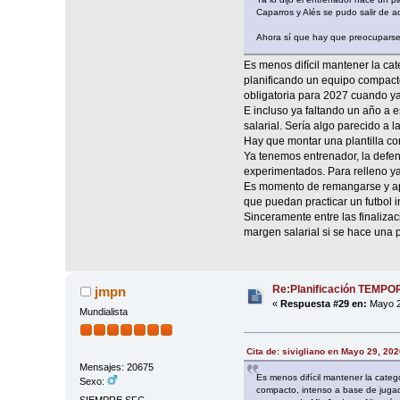
Caparros y Alés se pudo salir de a
Ahora sí que hay que preocuparse
Es menos difícil mantener la cat
planificando un equipo compacto
obligatoria para 2027 cuando ya
E incluso ya faltando un año a 
salarial. Sería algo parecido a 
Hay que montar una plantilla co
Ya tenemos entrenador, la defen
experimentados. Para relleno ya
Es momento de remangarse y apo
que puedan practicar un futbol i
Sinceramente entre las finaliza
margen salarial si se hace una 
Re:Planificación TEMP
jmpn
«
Respuesta #29 en:
Mayo 2
Mundialista
Cita de: sivigliano en Mayo 29, 20
Mensajes: 20675
Es menos difícil mantener la categ
Sexo:
compacto, intenso a base de jugad
SIEMPRE SFC