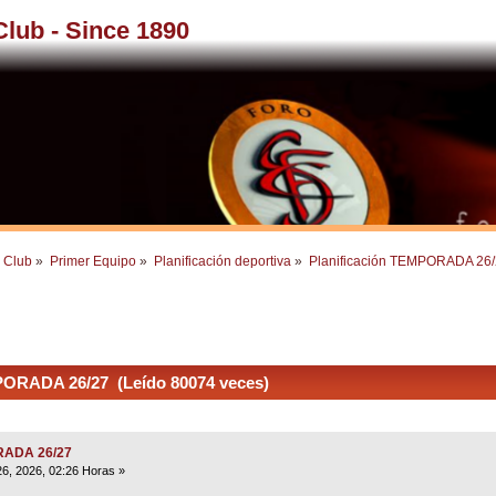
 Club - Since 1890
l Club
»
Primer Equipo
»
Planificación deportiva
»
Planificación TEMPORADA 26
PORADA 26/27 (Leído 80074 veces)
ORADA 26/27
6, 2026, 02:26 Horas »