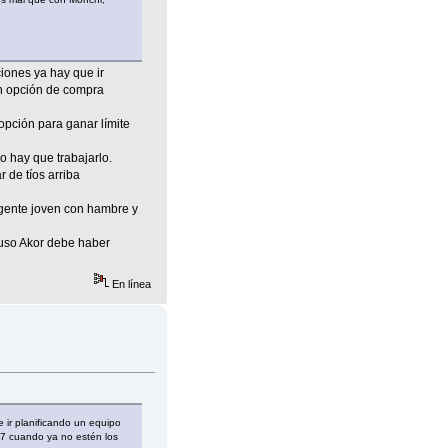
ciones ya hay que ir
on opción de compra
opción para ganar límite
 hay que trabajarlo.
 de tíos arriba
 gente joven con hambre y
luso Akor debe haber
En línea
 ir planificando un equipo
27 cuando ya no estén los