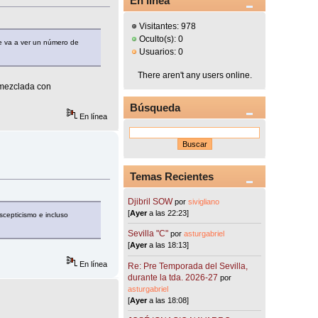
En línea
Visitantes: 978
Oculto(s): 0
e va a ver un número de
Usuarios: 0
There aren't any users online.
 mezclada con
Búsqueda
En línea
Temas Recientes
Djibril SOW
por
sivigliano
[
Ayer
a las 22:23]
scepticismo e incluso
Sevilla "C"
por
asturgabriel
[
Ayer
a las 18:13]
En línea
Re: Pre Temporada del Sevilla,
durante la tda. 2026-27
por
asturgabriel
[
Ayer
a las 18:08]