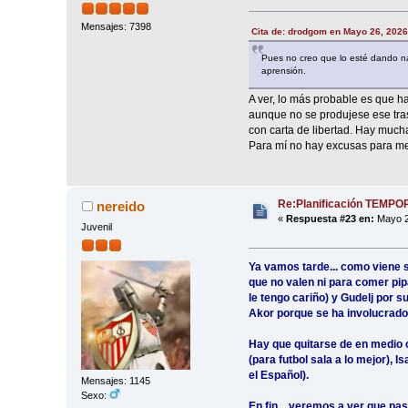
Mensajes: 7398
Cita de: drodgom en Mayo 26, 2026
Pues no creo que lo esté dando na
aprensión.
A ver, lo más probable es que h
aunque no se produjese ese tras
con carta de libertad. Hay mucha
Para mí no hay excusas para mej
Re:Planificación TEMP
nereido
«
Respuesta #23 en:
Mayo 2
Juvenil
Ya vamos tarde... como viene si
que no valen ni para comer pip
le tengo cariño) y Gudelj por 
Akor porque se ha involucrado a
Hay que quitarse de en medio 
(para futbol sala a lo mejor), 
el Español).
Mensajes: 1145
Sexo:
En fin... veremos a ver que p