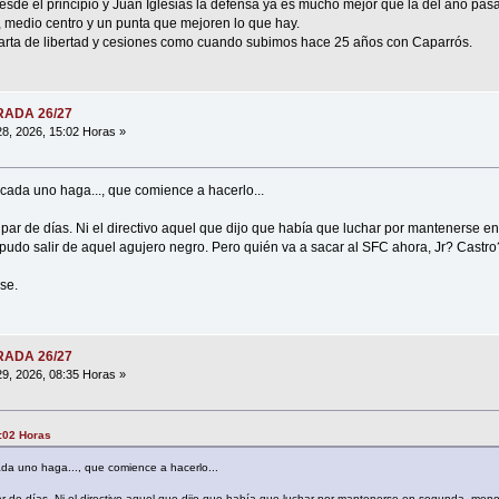
sde el principio y Juan Iglesias la defensa ya es mucho mejor que la del año pa
o, medio centro y un punta que mejoren lo que hay.
 carta de libertad y cesiones como cuando subimos hace 25 años con Caparrós.
ORADA 26/27
8, 2026, 15:02 Horas »
e cada uno haga..., que comience a hacerlo...
n par de días. Ni el directivo aquel que dijo que había que luchar por mantenerse
pudo salir de aquel agujero negro. Pero quién va a sacar al SFC ahora, Jr? Castro?
se.
ORADA 26/27
9, 2026, 08:35 Horas »
5:02 Horas
cada uno haga..., que comience a hacerlo...
par de días. Ni el directivo aquel que dijo que había que luchar por mantenerse en segunda, me