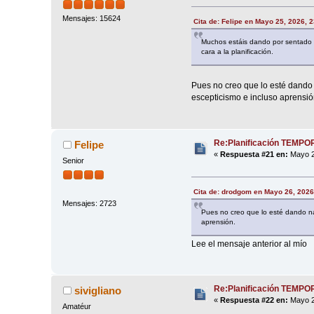
Mensajes: 15624
Cita de: Felipe en Mayo 25, 2026, 
Muchos estáis dando por sentado 
cara a la planificación.
Pues no creo que lo esté dando 
escepticismo e incluso aprensió
Re:Planificación TEMP
Felipe
«
Respuesta #21 en:
Mayo 2
Senior
Cita de: drodgom en Mayo 26, 2026
Mensajes: 2723
Pues no creo que lo esté dando na
aprensión.
Lee el mensaje anterior al mío
Re:Planificación TEMP
sivigliano
«
Respuesta #22 en:
Mayo 2
Amatéur