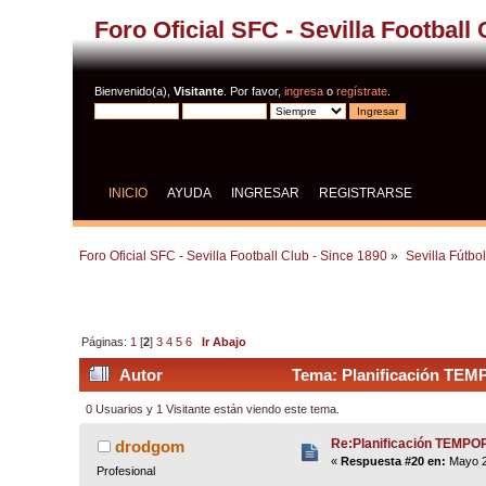
Foro Oficial SFC - Sevilla Football
Bienvenido(a),
Visitante
. Por favor,
ingresa
o
regístrate
.
INICIO
AYUDA
INGRESAR
REGISTRARSE
Foro Oficial SFC - Sevilla Football Club - Since 1890
»
Sevilla Fútbo
Páginas:
1
[
2
]
3
4
5
6
Ir Abajo
Autor
Tema: Planificación TEM
0 Usuarios y 1 Visitante están viendo este tema.
Re:Planificación TEMP
drodgom
«
Respuesta #20 en:
Mayo 2
Profesional