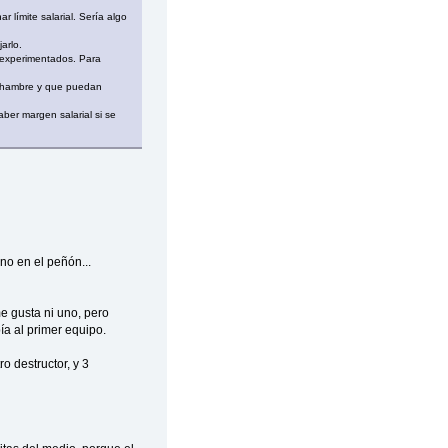
límite salarial. Sería algo
arlo.
a experimentados. Para
n hambre y que puedan
ber margen salarial si se
o en el peñón...
e gusta ni uno, pero
ía al primer equipo.
ro destructor, y 3