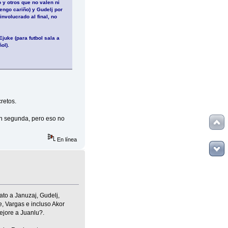
 y otros que no valen ni
engo cariño) y Gudelj por
nvolucrado al final, no
juke (para futbol sala a
ol).
retos.
en segunda, pero eso no
En línea
ato a Januzaj, Gudelj,
e, Vargas e incluso Akor
ejore a Juanlu?.