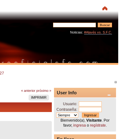
Noticias:
#Alavés vs. S.F.C.
/27
« anterior
próximo »
User Info
IMPRIMIR
Usuario:
Contraseña:
Bienvenido(a),
Visitante
. Por
favor,
ingresa
o
regístrate
.