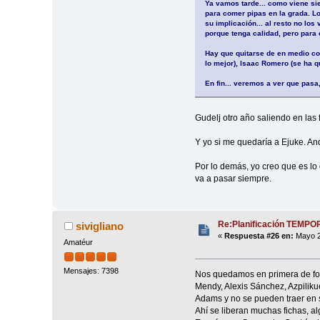
Ya vamos tarde... como viene sie
para comer pipas en la grada. Lo
su implicación... al resto no lo
porque tenga calidad, pero para c
Hay que quitarse de en medio com
lo mejor), Isaac Romero (se ha q
En fin... veremos a ver que pas
Gudelj otro año saliendo en las 
Y yo si me quedaría a Ejuke. An
Por lo demás, yo creo que es lo
va a pasar siempre.
Re:Planificación TEMP
sivigliano
«
Respuesta #26 en:
Mayo 2
Amatéur
Mensajes: 7398
Nos quedamos en primera de forma
Mendy, Alexis Sánchez, Azpiliku
Adams y no se pueden traer en s
Ahí se liberan muchas fichas, a