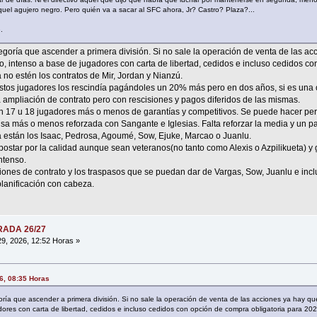
quel agujero negro. Pero quién va a sacar al SFC ahora, Jr? Castro? Plaza?...
.
egoría que ascender a primera división. Si no sale la operación de venta de las ac
, intenso a base de jugadores con carta de libertad, cedidos e incluso cedidos c
 no estén los contratos de Mir, Jordan y Nianzú.
estos jugadores los rescindía pagándoles un 20% más pero en dos años, si es una 
la ampliación de contrato pero con rescisiones y pagos diferidos de las mismas.
n 17 u 18 jugadores más o menos de garantías y competitivos. Se puede hacer pero
sa más o menos reforzada con Sangante e Iglesias. Falta reforzar la media y un par
 están los Isaac, Pedrosa, Agoumé, Sow, Ejuke, Marcao o Juanlu.
star por la calidad aunque sean veteranos(no tanto como Alexis o Azpilikueta) y
ntenso.
ciones de contrato y los traspasos que se puedan dar de Vargas, Sow, Juanlu e inc
planificación con cabeza.
ORADA 26/27
9, 2026, 12:52 Horas »
26, 08:35 Horas
oría que ascender a primera división. Si no sale la operación de venta de las acciones ya hay que
ores con carta de libertad, cedidos e incluso cedidos con opción de compra obligatoria para 20