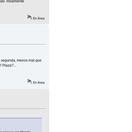
sado. Realmente
En línea
 en segunda, menos mal que
 Plaza?...
En línea
nos mal que con Monchi,