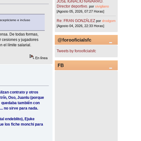
JOSÉ IGNACIO NAVARRO.
Director deportivo.
por
sivigliano
[Agosto 05, 2026, 07:27 Horas]
scepticismo e incluso
Re: FRAN GONZÁLEZ
por
drodgom
[Agosto 04, 2026, 22:33 Horas]
ensa. De todas formas,
@forooficialsfc
r cesiones y jugadores
el límite salarial.
Tweets by forooficialsfc
En línea
FB
lizan contrato y otros
trín, Oso, Juanlu (porque
 me quedaba también con
.. no sirve para nada.
l endeblito), Ejuke
que los fiche monchi para