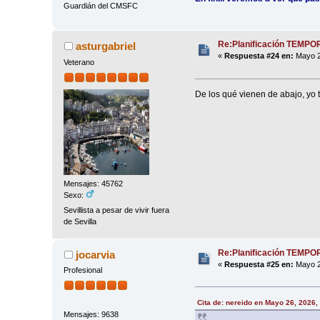
Guardián del CMSFC
Re:Planificación TEMP
asturgabriel
«
Respuesta #24 en:
Mayo 2
Veterano
De los qué vienen de abajo, yo t
Mensajes: 45762
Sexo:
Sevillista a pesar de vivir fuera
de Sevilla
Re:Planificación TEMP
jocarvia
«
Respuesta #25 en:
Mayo 2
Profesional
Cita de: nereido en Mayo 26, 2026,
Mensajes: 9638