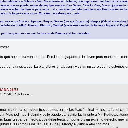
ndo habitual los últimos años. Sin entrenador definido, con jugadores que finalizan contrato
 único que se puede salvar del equipo son los Kike Salas, Castrín, Oso, Juanlu (porque le t
s vamos a echar de menos para nada... si acaso me quedaba también con Akor porque se ha i
ubrir ficha pues nos sirve. El resto... no sirve para nada.
o sea a los Jordán, Agoume, Peque, Suaso (decepción gorda), Vargas (Cristal endeblito), E
uedado sin crédito), Marcao, Nianzou, Gattoni (estos tres que los fiche monchi para el Españ
a, pero tampoco es que me fie mucho de Ramos y el hermanísimo.
fotos?
da que no nos ha venido bien. Ese tipo de jugadores te sirven para momentos conc
 que pensamos todos. La plantilla es una basura y es un milagro que no estemos 
ORADA 26/27
8, 2026, 07:32 Horas »
 milagrosa, se suben tres puestos en la clasificación final, se les acaba el contr
eta, Vlachodimos, Nyland y se le puede dar salida fácilmente a Mir, Pedrosa, Pequ
u lugar un par de medios, dos delanteros, un portero y un extremo derecho que m
lgunas altas como la de Januzaj, Gudelj, Mendy, Nyland o Vlachodimos....