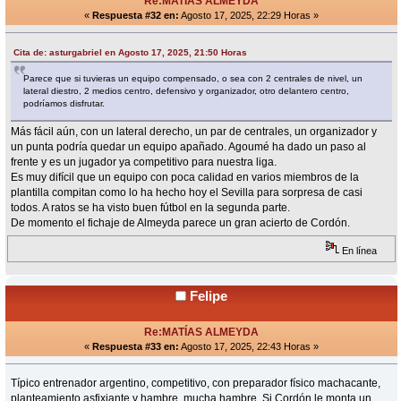
Re:MATÍAS ALMEYDA
«
Respuesta #32 en:
Agosto 17, 2025, 22:29 Horas »
Cita de: asturgabriel en Agosto 17, 2025, 21:50 Horas
Parece que si tuvieras un equipo compensado, o sea con 2 centrales de nivel, un
lateral diestro, 2 medios centro, defensivo y organizador, otro delantero centro,
podríamos disfrutar.
Más fácil aún, con un lateral derecho, un par de centrales, un organizador y
un punta podría quedar un equipo apañado. Agoumé ha dado un paso al
frente y es un jugador ya competitivo para nuestra liga.
Es muy difícil que un equipo con poca calidad en varios miembros de la
plantilla compitan como lo ha hecho hoy el Sevilla para sorpresa de casi
todos. A ratos se ha visto buen fútbol en la segunda parte.
De momento el fichaje de Almeyda parece un gran acierto de Cordón.
En línea
Felipe
Re:MATÍAS ALMEYDA
«
Respuesta #33 en:
Agosto 17, 2025, 22:43 Horas »
Típico entrenador argentino, competitivo, con preparador físico machacante,
planteamiento asfixiante y hambre, mucha hambre. Si Cordón le monta un