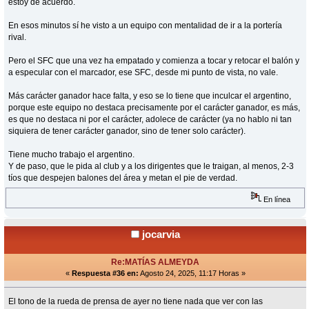
estoy de acuerdo.
En esos minutos sí he visto a un equipo con mentalidad de ir a la portería
rival.
Pero el SFC que una vez ha empatado y comienza a tocar y retocar el balón y
a especular con el marcador, ese SFC, desde mi punto de vista, no vale.
Más carácter ganador hace falta, y eso se lo tiene que inculcar el argentino,
porque este equipo no destaca precisamente por el carácter ganador, es más,
es que no destaca ni por el carácter, adolece de carácter (ya no hablo ni tan
siquiera de tener carácter ganador, sino de tener solo carácter).
Tiene mucho trabajo el argentino.
Y de paso, que le pida al club y a los dirigentes que le traigan, al menos, 2-3
tíos que despejen balones del área y metan el pie de verdad.
En línea
jocarvia
Re:MATÍAS ALMEYDA
«
Respuesta #36 en:
Agosto 24, 2025, 11:17 Horas »
El tono de la rueda de prensa de ayer no tiene nada que ver con las