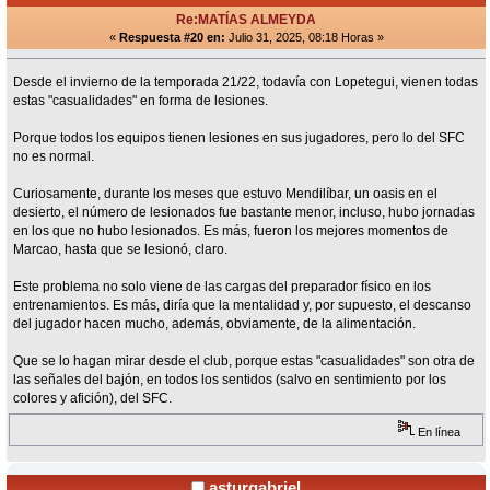
Re:MATÍAS ALMEYDA
«
Respuesta #20 en:
Julio 31, 2025, 08:18 Horas »
Desde el invierno de la temporada 21/22, todavía con Lopetegui, vienen todas
estas "casualidades" en forma de lesiones.
Porque todos los equipos tienen lesiones en sus jugadores, pero lo del SFC
no es normal.
Curiosamente, durante los meses que estuvo Mendilíbar, un oasis en el
desierto, el número de lesionados fue bastante menor, incluso, hubo jornadas
en los que no hubo lesionados. Es más, fueron los mejores momentos de
Marcao, hasta que se lesionó, claro.
Este problema no solo viene de las cargas del preparador físico en los
entrenamientos. Es más, diría que la mentalidad y, por supuesto, el descanso
del jugador hacen mucho, además, obviamente, de la alimentación.
Que se lo hagan mirar desde el club, porque estas "casualidades" son otra de
las señales del bajón, en todos los sentidos (salvo en sentimiento por los
colores y afición), del SFC.
En línea
asturgabriel