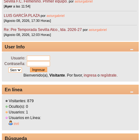
Sevilla F.C. Femenino. Primer equipo.
por
asturgabriel
[
Ayer
a las 11:54]
LUIS GARCÍA PLAZA
por
asturgabriel
[Agosto 08, 2026, 17:30 Horas]
Re: Pre Temporada Sevilla Atco., tda. 2026-27
por
asturgabriel
[Agosto 08, 2026, 12:03 Horas]
User Info
Usuario:
Contraseña:
Bienvenido(a),
Visitante
. Por favor,
ingresa
o
regístrate
.
En línea
Visitantes: 879
Oculto(s): 0
Usuarios: 1
Usuarios en Línea:
inri
Búsqueda