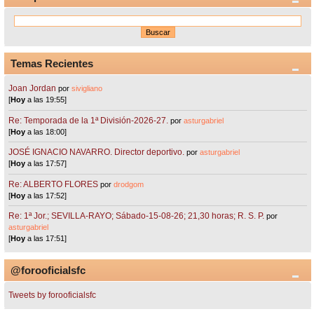
Temas Recientes
Joan Jordan
por
sivigliano
[
Hoy
a las 19:55]
Re: Temporada de la 1ª División-2026-27.
por
asturgabriel
[
Hoy
a las 18:00]
JOSÉ IGNACIO NAVARRO. Director deportivo.
por
asturgabriel
[
Hoy
a las 17:57]
Re: ALBERTO FLORES
por
drodgom
[
Hoy
a las 17:52]
Re: 1ª Jor.; SEVILLA-RAYO; Sábado-15-08-26; 21,30 horas; R. S. P.
por
asturgabriel
[
Hoy
a las 17:51]
@forooficialsfc
Tweets by forooficialsfc