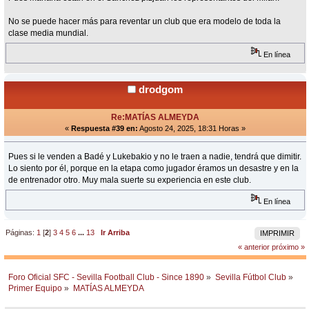
No se puede hacer más para reventar un club que era modelo de toda la
clase media mundial.
En línea
drodgom
Re:MATÍAS ALMEYDA
«
Respuesta #39 en:
Agosto 24, 2025, 18:31 Horas »
Pues si le venden a Badé y Lukebakio y no le traen a nadie, tendrá que dimitir.
Lo siento por él, porque en la etapa como jugador éramos un desastre y en la
de entrenador otro. Muy mala suerte su experiencia en este club.
En línea
Páginas:
1
[
2
]
3
4
5
6
...
13
Ir Arriba
IMPRIMIR
« anterior
próximo »
Foro Oficial SFC - Sevilla Football Club - Since 1890
»
Sevilla Fútbol Club
»
Primer Equipo
»
MATÍAS ALMEYDA