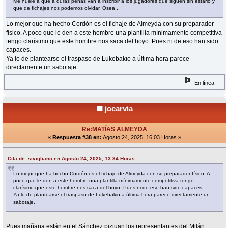
Me huele a que a duras penas van a inscribir a los jugadores que siguen sin estarlo y
que de fichajes nos podemos olvidar. Osea...
Lo mejor que ha hecho Cordón es el fichaje de Almeyda con su preparador
físico. A poco que le den a este hombre una plantilla mínimamente competitiva
tengo clarísimo que este hombre nos saca del hoyo. Pues ni de eso han sido
capaces.
Ya lo de plantearse el traspaso de Lukebakio a última hora parece
directamente un sabotaje.
En línea
jocarvia
Re:MATÍAS ALMEYDA
«
Respuesta #38 en:
Agosto 24, 2025, 16:03 Horas »
Cita de: sivigliano en Agosto 24, 2025, 13:34 Horas
Lo mejor que ha hecho Cordón es el fichaje de Almeyda con su preparador físico. A
poco que le den a este hombre una plantilla mínimamente competitiva tengo
clarísimo que este hombre nos saca del hoyo. Pues ni de eso han sido capaces.
Ya lo de plantearse el traspaso de Lukebakio a última hora parece directamente un
sabotaje.
Pues mañana están en el Sánchez pizjuan los representantes del Milán.