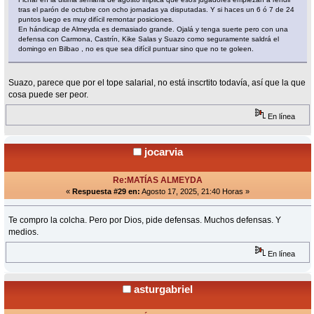
tras el parón de octubre con ocho jornadas ya disputadas. Y si haces un 6 ó 7 de 24
puntos luego es muy difícil remontar posiciones.
En hándicap de Almeyda es demasiado grande. Ojalá y tenga suerte pero con una
defensa con Carmona, Castrín, Kike Salas y Suazo como seguramente saldrá el
domingo en Bilbao , no es que sea difícil puntuar sino que no te goleen.
Suazo, parece que por el tope salarial, no está inscrtito todavía, así que la que
cosa puede ser peor.
En línea
jocarvia
Re:MATÍAS ALMEYDA
«
Respuesta #29 en:
Agosto 17, 2025, 21:40 Horas »
Te compro la colcha. Pero por Dios, pide defensas. Muchos defensas. Y
medios.
En línea
asturgabriel