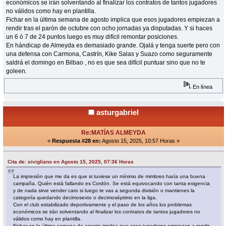
económicos se irán solventando al finalizar los contratos de tantos jugadores
no válidos como hay en plantilla.
Fichar en la última semana de agosto implica que esos jugadores empiezan a
rendir tras el parón de octubre con ocho jornadas ya disputadas. Y si haces
un 6 ó 7 de 24 puntos luego es muy difícil remontar posiciones.
En hándicap de Almeyda es demasiado grande. Ojalá y tenga suerte pero con
una defensa con Carmona, Castrín, Kike Salas y Suazo como seguramente
saldrá el domingo en Bilbao , no es que sea difícil puntuar sino que no te
goleen.
En línea
asturgabriel
Re:MATÍAS ALMEYDA
«
Respuesta #28 en:
Agosto 15, 2025, 10:57 Horas »
Cita de: sivigliano en Agosto 15, 2025, 07:36 Horas
La impresión que me da es que si tuviese un mínimo de mimbres haría una buena
campaña. Quién está fallando es Cordón. Se está equivocando con tanta exigencia
y de nada sirve vender caro si luego te vas a segunda división o mantienes la
categoría quedando decimosexto o decimoséptimo en la liga.
Con el club estabilizado deportivamente y el paso de los años los problemas
económicos se irán solventando al finalizar los contratos de tantos jugadores no
válidos como hay en plantilla.
Fichar en la última semana de agosto implica que esos jugadores empiezan a rendir