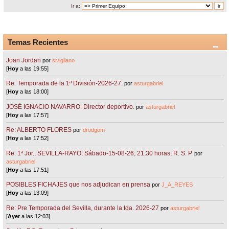
Ir a:
Temas Recientes
Joan Jordan
por
sivigliano
[
Hoy
a las 19:55]
Re: Temporada de la 1ª División-2026-27.
por
asturgabriel
[
Hoy
a las 18:00]
JOSÉ IGNACIO NAVARRO. Director deportivo.
por
asturgabriel
[
Hoy
a las 17:57]
Re: ALBERTO FLORES
por
drodgom
[
Hoy
a las 17:52]
Re: 1ª Jor.; SEVILLA-RAYO; Sábado-15-08-26; 21,30 horas; R. S. P.
por
asturgabriel
[
Hoy
a las 17:51]
POSIBLES FICHAJES que nos adjudican en prensa
por
J_A_REYES
[
Hoy
a las 13:09]
Re: Pre Temporada del Sevilla, durante la tda. 2026-27
por
asturgabriel
[
Ayer
a las 12:03]