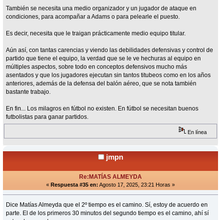
También se necesita una medio organizador y un jugador de ataque en
condiciones, para acompañar a Adams o para pelearle el puesto.
Es decir, necesita que le traigan prácticamente medio equipo titular.
Aún así, con tantas carencias y viendo las debilidades defensivas y control de
partido que tiene el equipo, la verdad que se le ve hechuras al equipo en
múltiples aspectos, sobre todo en conceptos defensivos mucho más
asentados y que los jugadores ejecutan sin tantos titubeos como en los años
anteriores, además de la defensa del balón aéreo, que se nota también
bastante trabajo.
En fin... Los milagros en fútbol no existen. En fútbol se necesitan buenos
futbolistas para ganar partidos.
En línea
jmpn
Re:MATÍAS ALMEYDA
«
Respuesta #35 en:
Agosto 17, 2025, 23:21 Horas »
Dice Matías Almeyda que el 2º tiempo es el camino. Sí, estoy de acuerdo en
parte. El de los primeros 30 minutos del segundo tiempo es el camino, ahí sí