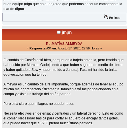
buen equipo (algo que no dudo) creo que podemos hacer un campeonato la
mar de digno.
En línea
jmpn
Re:MATÍAS ALMEYDA
«
Respuesta #34 en:
Agosto 17, 2025, 22:59 Horas »
El cambio de Castrín está bien, porque tenía tarjeta amarilla, pero tendría que
haber sido por Marcao. Gudelj tendría que haber seguido de medio de cierre
y haber quitado a Sow y haber metido a Januzaj. Para mí ha sido la única
equivocación que ha tenido.
Almeyda es un cambio de aire importante, porque además de tener al equipo
mucho mejor preparado físicamente, también está mejor posicionado en el
campo y existe un trabajo del balón parado.
Pero está claro que milagros no puede hacer.
Necesita efectivos en defensa: 2 centrales y un lateral derecho. Esto es como
el comer. Necesidad básica para cortar el agujero de encajar tantos goles,
que puede hacer que el SFC pierda muchísimos partidos.