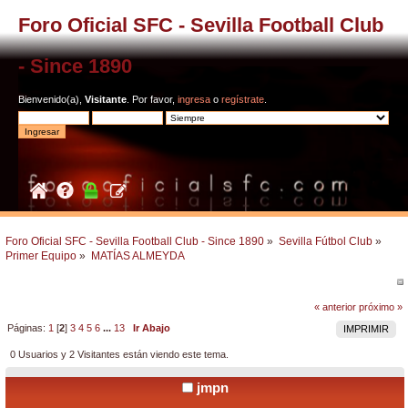
Foro Oficial SFC - Sevilla Football Club
- Since 1890
Bienvenido(a),
Visitante
. Por favor,
ingresa
o
regístrate
.
Foro Oficial SFC - Sevilla Football Club - Since 1890
»
Sevilla Fútbol Club
»
Primer Equipo
»
MATÍAS ALMEYDA
« anterior
próximo »
Páginas:
1
[
2
]
3
4
5
6
...
13
Ir Abajo
IMPRIMIR
0 Usuarios y 2 Visitantes están viendo este tema.
jmpn