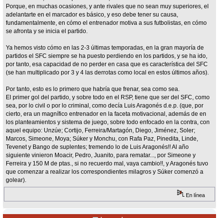
Porque, en muchas ocasiones, y ante rivales que no sean muy superiores, el
adelantarte en el marcador es básico, y eso debe tener su causa,
fundamentalmente, en cómo el entrenador motiva a sus futbolistas, en cómo
se afronta y se inicia el partido.
Ya hemos visto cómo en las 2-3 últimas temporadas, en la gran mayoría de
partidos el SFC siempre se ha puesto perdiendo en los partidos, y se ha ido,
por tanto, esa capacidad de no perder en casa que es característica del SFC
(se han multiplicado por 3 y 4 las derrotas como local en estos últimos años).
Por tanto, esto es lo primero que habría que frenar, sea como sea.
El primer gol del partido, y sobre todo en el RSP, tiene que ser del SFC, como
sea, por lo civil o por lo criminal, como decía Luis Aragonés d.e.p. (que, por
cierto, era un magnífico entrenador en la faceta motivacional, además de en
los planteamientos y sistema de juego, sobre todo enfocado en la contra, con
aquel equipo: Unzúe; Cortijo, Ferreira/Martagón, Diego, Jiménez, Soler;
Marcos, Simeone, Moya; Súker y Monchu, con Rafa Paz, Pinedita, Linde,
Tevenet y Bango de suplentes; tremendo lo de Luis Aragonés!! Al año
siguiente vinieron Moacir, Pedro, Juanito, para rematar..., por Simeone y
Ferreira y 150 M de ptas., si no recuerdo mal, vaya cambio!!, y Aragonés tuvo
que comenzar a realizar los correspondientes milagros y Súker comenzó a
golear).
En línea