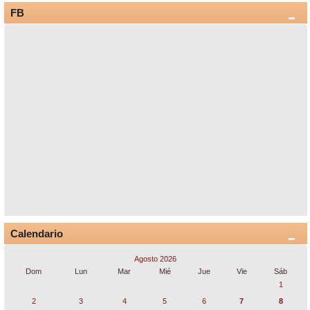
FB
Calendario
Agosto 2026
Dom
Lun
Mar
Mié
Jue
Vie
Sáb
1
2
3
4
5
6
7
8